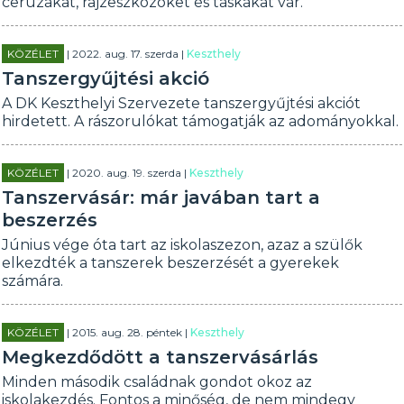
ceruzákat, rajzeszközöket és táskákat vár.
KÖZÉLET
| 2022. aug. 17. szerda |
Keszthely
Tanszergyűjtési akció
A DK Keszthelyi Szervezete tanszergyűjtési akciót
hirdetett. A rászorulókat támogatják az adományokkal.
KÖZÉLET
| 2020. aug. 19. szerda |
Keszthely
Tanszervásár: már javában tart a
beszerzés
Június vége óta tart az iskolaszezon, azaz a szülők
elkezdték a tanszerek beszerzését a gyerekek
számára.
KÖZÉLET
| 2015. aug. 28. péntek |
Keszthely
Megkezdődött a tanszervásárlás
Minden második családnak gondot okoz az
iskolakezdés. Fontos a minőség, de nem mindegy