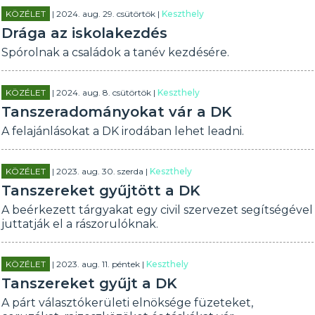
KÖZÉLET
| 2024. aug. 29. csütörtök |
Keszthely
Drága az iskolakezdés
Spórolnak a családok a tanév kezdésére.
KÖZÉLET
| 2024. aug. 8. csütörtök |
Keszthely
Tanszeradományokat vár a DK
A felajánlásokat a DK irodában lehet leadni.
KÖZÉLET
| 2023. aug. 30. szerda |
Keszthely
Tanszereket gyűjtött a DK
A beérkezett tárgyakat egy civil szervezet segítségével
juttatják el a rászorulóknak.
KÖZÉLET
| 2023. aug. 11. péntek |
Keszthely
Tanszereket gyűjt a DK
A párt választókerületi elnöksége füzeteket,