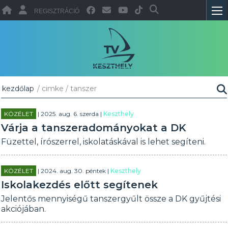
REGISZTRÁCIÓ
kezdőlap
/ cimke / tanszer
KÖZÉLET
| 2025. aug. 6. szerda |
Keszthely
Várja a tanszeradományokat a DK
Füzettel, írószerrel, iskolatáskával is lehet segíteni.
KÖZÉLET
| 2024. aug. 30. péntek |
Keszthely
Iskolakezdés előtt segítenek
Jelentős mennyiségű tanszergyűlt össze a DK gyűjtési
akciójában.