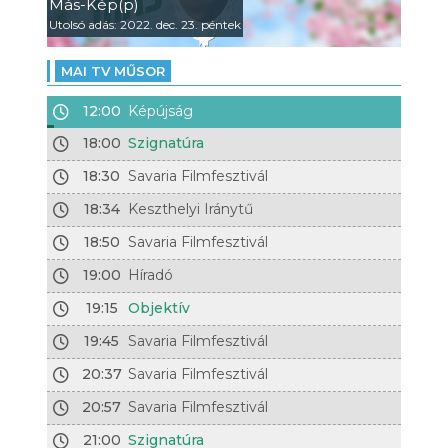
Más-Kép(p)
Utolsó adás: 2022. dec. 23. péntek
MAI TV MŰSOR
12:00
Képújság
18:00
Szignatúra
18:30
Savaria Filmfesztivál
18:34
Keszthelyi Iránytű
18:50
Savaria Filmfesztivál
19:00
Híradó
19:15
Objektív
19:45
Savaria Filmfesztivál
20:37
Savaria Filmfesztivál
20:57
Savaria Filmfesztivál
21:00
Szignatúra