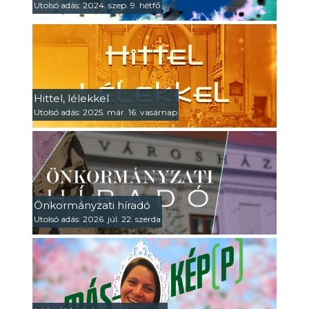
Utolsó adás: 2024. szep. 9. hétfő
Hittel, lélekkel
Utolsó adás: 2025. már. 16. vasárnap
Önkormányzati híradó
Utolsó adás: 2026. júl. 22. szerda