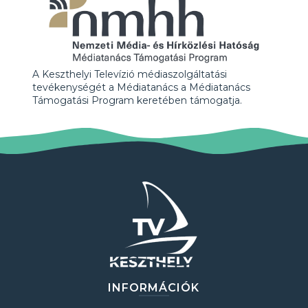
A Keszthelyi Televízió médiaszolgáltatási
tevékenységét a Médiatanács a Médiatanács
Támogatási Program keretében támogatja.
INFORMÁCIÓK