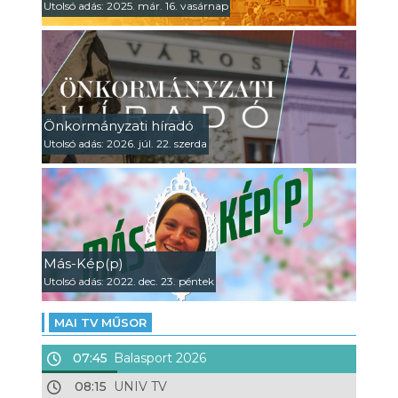
Utolsó adás: 2025. már. 16. vasárnap
Önkormányzati híradó
Utolsó adás: 2026. júl. 22. szerda
Más-Kép(p)
Utolsó adás: 2022. dec. 23. péntek
MAI TV MŰSOR
07:45
Balasport 2026
08:15
UNIV TV