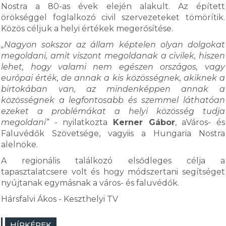
Nostra a 80-as évek elején alakult. Az épített
örökséggel foglalkozó civil szervezeteket tömörítik.
Közös céljuk a helyi értékek megerősítése.
„Nagyon sokszor az állam képtelen olyan dolgokat
megoldani, amit viszont megoldanak a civilek, hiszen
lehet, hogy valami nem egészen országos, vagy
európai érték, de annak a kis közösségnek, akiknek a
birtokában van, az mindenképpen annak a
közösségnek a legfontosabb és szemmel láthatóan
ezeket a problémákat a helyi közösség tudja
megoldani”
- nyilatkozta
Kerner Gábor
, aVáros- és
Faluvédők Szövetsége, vagyiis a Hungaria Nostra
alelnöke.
A regionális találkozó elsődleges célja a
tapasztalatcsere volt és hogy módszertani segítséget
nyújtanak egymásnak a város- és faluvédők.
Hársfalvi Ákos - Keszthelyi TV
HÍRKÉPEK