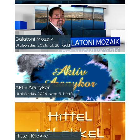
Balatoni Mozaik
Utolsó adás: 2026. júl. 28. kedd
Aktív Aranykor
Utolsó adás: 2024. szep. 9. hétfő
Hittel, lélekkel