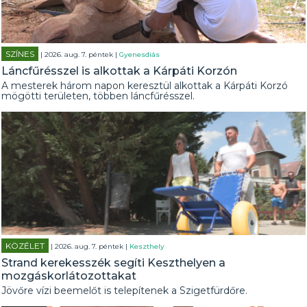
SZÍNES
| 2026. aug. 7. péntek |
Gyenesdiás
Láncfűrésszel is alkottak a Kárpáti Korzón
A mesterek három napon keresztül alkottak a Kárpáti Korzó
mögötti területen, többen láncfűrésszel.
KÖZÉLET
| 2026. aug. 7. péntek |
Keszthely
Strand kerekesszék segíti Keszthelyen a
mozgáskorlátozottakat
Jövőre vízi beemelőt is telepítenek a Szigetfürdőre.