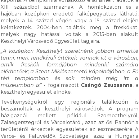
kápolna. A templomra vonatkozó első ismert adatok a
XIII. századból származnak. A homlokzaton és a
hajóban középkori eredetű falképegyüttes látható,
melyek a 14. század végén vagy a 15. század elején
keletkeztek. 2004-ben találták meg a freskókat,
melyek nagy hatással voltak a 2015-ben alakult
Keszthelyi Városvédő Egyesület tagjaira.
„A középkori Keszthelyt szeretnénk jobban ismertté
tenni, mert rendkívüli értékek vannak itt a városban,
amik freskók formájában mindenki számára
elérhetőek; a Szent Miklós temető kápolnájában, a Fő
téri templomban és sok minden még itt a
múzeumban is”
- fogalmazott
Csángó Zsuzsanna
, a
keszthelyi egyesület elnöke.
Tevékenységükről egy regionális találkozón is
beszámoltak a keszthelyi városvédők. A program
házigazdái mellett például Szombathelyről,
Zalaegerszegről és Várpalotáról, azaz az ősi Pannónia
területéről érkeztek egyesületek az eszmecserére A
Város- és Faluvédők Szövetsége, azaz a Hungaria