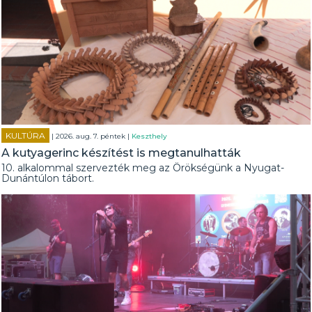
KULTÚRA
| 2026. aug. 7. péntek |
Keszthely
A kutyagerinc készítést is megtanulhatták
10. alkalommal szervezték meg az Örökségünk a Nyugat-
Dunántúlon tábort.