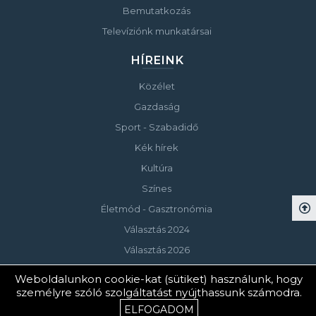
Bemutatkozás
Televíziónk munkatársai
HÍREINK
Közélet
Gazdaság
Sport - Szabadidő
Kék hírek
Kultúra
Színes
Életmód - Gasztronómia
Választás 2024
Választás 2026
Weboldalunkon cookie-kat (sütiket) használunk, hogy
személyre szóló szolgáltatást nyújthassunk számodra.
© Copyright 2023 Keszthelyi Televízió
ELFOGADOM