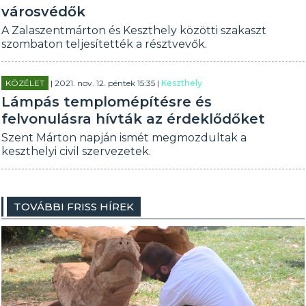
városvédők
A Zalaszentmárton és Keszthely közötti szakaszt
szombaton teljesítették a résztvevők.
KÖZÉLET
| 2021. nov. 12. péntek 15:35 |
Keszthely
Lámpás templomépítésre és
felvonulásra hívták az érdeklődőket
Szent Márton napján ismét megmozdultak a
keszthelyi civil szervezetek.
TOVÁBBI FRISS HÍREK