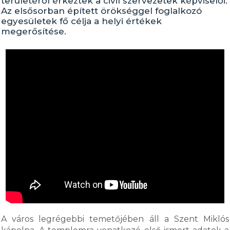
területéről érkeztek a civil szervezetek képviselői.
Az elsősorban épített örökséggel foglalkozó
egyesületek fő célja a helyi értékek
megerősítése.
A város legrégebbi temetőjében áll a Szent Miklós