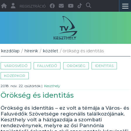
REGISZTRÁCIÓ
kezdőlap
/
híreink
/
közélet
/ örökség és identitás
VÁROSVÉDŐ
FALUVÉDŐ
ÖRÖKSÉG
IDENTITÁS
KÖZÉPKOR
2018. nov. 22. csütörtök
|
Keszthely
Örökség és identitás
Örökség és identitás – ez volt a témája a Város- és
Faluvédők Szövetsége regionális találkozójának.
Keszthely volt a házigazdája a szombati
rendezvénynek, melyre az ősi Pannónia