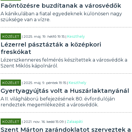
Faöntözésre buzdítanak a városvédők
A kánikulában a fiatal egyedeknek különösen nagy
szüksége van a vízre.
KÖZÉLET
| 2025. máj. 19. hétfő 19:15 |
Keszthely
Lézerrel pásztázták a középkori
freskókat
Lézerszkenneres felmérés készítettek a városvédők a
Szent Miklós kápolnáról.
KÖZÉLET
| 2025. máj. 9. péntek 19:15 |
Keszthely
Gyertyagyújtás volt a Huszárlaktanyánál
A II. világháború befejezésének 80. évfordulóján
rendeztek megemlékezést a városvédők.
KÖZÉLET
| 2021. nov. 16. kedd 15:09 |
Zalaapáti
Szent Márton zarándoklatot szerveztek a