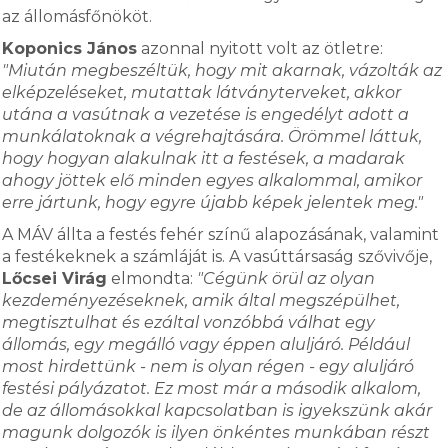
az állomásfőnököt.
Koponics János
azonnal nyitott volt az ötletre:
"Miután megbeszéltük, hogy mit akarnak, vázolták az
elképzeléseket, mutattak látványterveket, akkor
utána a vasútnak a vezetése is engedélyt adott a
munkálatoknak a végrehajtására. Örömmel láttuk,
hogy hogyan alakulnak itt a festések, a madarak
ahogy jöttek elő minden egyes alkalommal, amikor
erre jártunk, hogy egyre újabb képek jelentek meg."
A MÁV állta a festés fehér színű alapozásának, valamint
a festékeknek a számláját is. A vasúttársaság szővivője,
Lőcsei Virág
elmondta:
"Cégünk örül az olyan
kezdeményezéseknek, amik által megszépülhet,
megtisztulhat és ezáltal vonzóbbá válhat egy
állomás, egy megálló vagy éppen aluljáró. Például
most hirdettünk - nem is olyan régen - egy aluljáró
festési pályázatot. Ez most már a második alkalom,
de az állomásokkal kapcsolatban is igyekszünk akár
magunk dolgozók is ilyen önkéntes munkában részt