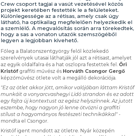
Crew csoport tagjai a vasút vezetésével közös
projekt keretében festették le a felületeket.
Különlegessége az a rétisas, amely csak úgy
látható, ha optikailag megfelelően helyezkedik el
a szemlélő. A megvalósítás során arra törekedtek,
hogy a sas a vonaton utazók szemszögéből
legyen a legjobban kivehető.
Főleg a Balatonszentgyörgy felől közlekedő
szerelvények utasai láthatják jól azt a rétisast, amelyet
az egyik oldalfalra és a hat oszlopra festettek fel.
Őri
Kristóf
graffiti művész és
Horváth Csongor Gergő
képzőművész ötlete volt a megálló dekorációja.
"Ez az ötlet akkor jött, amikor valójában láttam Kristóf
munkáit a vonyarcvashegyi Lidó strandon és ez adott
egy fajta új kontextust az egész helyszínnek. Az jutott
eszembe, hogy nagyon jó lenne ötvözni a graffiti
stílust a hagyományos festészeti technikákkal"
-
mondta el Csongor.
Kristóf igent mondott az ötletre. Nyár közepén