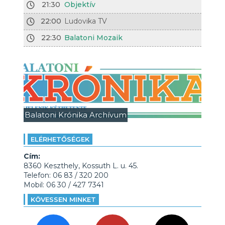
21:30
Objektív
22:00
Ludovika TV
22:30
Balatoni Mozaik
Balatoni Krónika Archívum
ELÉRHETŐSÉGEK
Cím:
8360 Keszthely, Kossuth L. u. 45.
Telefon: 06 83 / 320 200
Mobil: 06 30 / 427 7341
KÖVESSEN MINKET