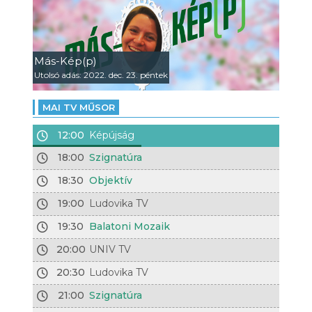
Más-Kép(p)
Utolsó adás: 2022. dec. 23. péntek
MAI TV MŰSOR
12:00
Képújság
18:00
Szignatúra
18:30
Objektív
19:00
Ludovika TV
19:30
Balatoni Mozaik
20:00
UNIV TV
20:30
Ludovika TV
21:00
Szignatúra