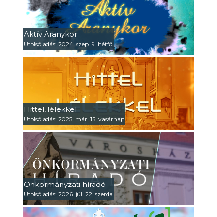
Aktív Aranykor
Utolsó adás: 2024. szep. 9. hétfő
Hittel, lélekkel
Utolsó adás: 2025. már. 16. vasárnap
Önkormányzati híradó
Utolsó adás: 2026. júl. 22. szerda