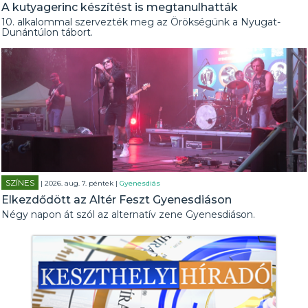
A kutyagerinc készítést is megtanulhatták
10. alkalommal szervezték meg az Örökségünk a Nyugat-
Dunántúlon tábort.
SZÍNES
| 2026. aug. 7. péntek |
Gyenesdiás
Elkezdődött az Altér Feszt Gyenesdiáson
Négy napon át szól az alternatív zene Gyenesdiáson.