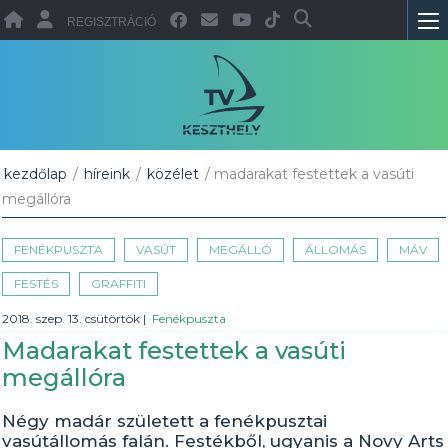
REGISZTRÁCIÓ
kezdőlap
/
híreink
/
közélet
/ madarakat festettek a vasúti
megállóra
FENÉKPUSZTA
VASÚT
MEGÁLLÓ
ÁLLOMÁS
MÁV
FESTÉS
GRAFFITI
2018. szep. 13. csütörtök
|
Fenékpuszta
Madarakat festettek a vasúti
megállóra
Négy madár született a fenékpusztai
vasútállomás falán. Festékből, ugyanis a Novy Arts