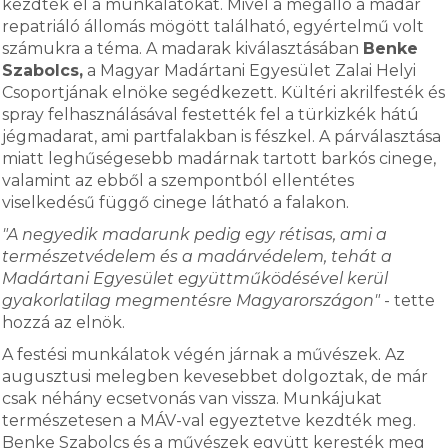
kezdték el a munkálatokat. Mivel a megálló a madár
repatriáló állomás mögött található, egyértelmű volt
számukra a téma. A madarak kiválasztásában
Benke
Szabolcs,
a Magyar Madártani Egyesület Zalai Helyi
Csoportjának elnöke segédkezett. Kültéri akrilfesték és
spray felhasználásával festették fel a türkizkék hátú
jégmadarat, ami partfalakban is fészkel. A párválasztása
miatt leghűségesebb madárnak tartott barkós cinege,
valamint az ebből a szempontból ellentétes
viselkedésű függő cinege látható a falakon.
"A negyedik madarunk pedig egy rétisas, ami a
természetvédelem és a madárvédelem, tehát a
Madártani Egyesület együttműködésével kerül
gyakorlatilag megmentésre Magyarországon"
- tette
hozzá az elnök.
A festési munkálatok végén járnak a művészek. Az
augusztusi melegben kevesebbet dolgoztak, de már
csak néhány ecsetvonás van vissza. Munkájukat
természetesen a MÁV-val egyeztetve kezdték meg.
Benke Szabolcs és a művészek együtt keresték meg