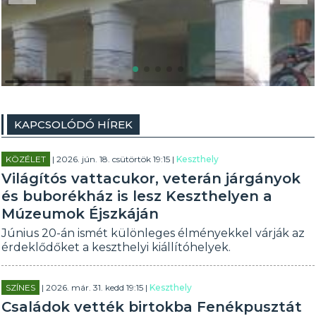
KAPCSOLÓDÓ HÍREK
KÖZÉLET
| 2026. jún. 18. csütörtök 19:15 |
Keszthely
Világítós vattacukor, veterán járgányok
és buborékház is lesz Keszthelyen a
Múzeumok Éjszkáján
Június 20-án ismét különleges élményekkel várják az
érdeklődőket a keszthelyi kiállítóhelyek.
SZÍNES
| 2026. már. 31. kedd 19:15 |
Keszthely
Családok vették birtokba Fenékpusztát