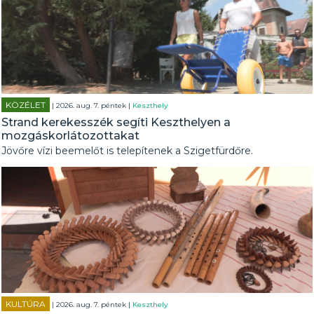
KÖZÉLET
| 2026. aug. 7. péntek |
Keszthely
Strand kerekesszék segíti Keszthelyen a
mozgáskorlátozottakat
Jövőre vízi beemelőt is telepítenek a Szigetfürdőre.
KULTÚRA
| 2026. aug. 7. péntek |
Keszthely