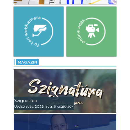
MAGAZIN
Szignatúra
Utolsó adás: 2026. aug. 6. csütörtök