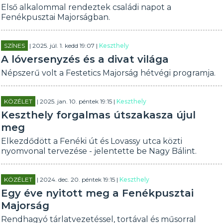
Első alkalommal rendeztek családi napot a
Fenékpusztai Majorságban.
SZÍNES
| 2025. júl. 1. kedd 19:07 |
Keszthely
A lóversenyzés és a divat világa
Népszerű volt a Festetics Majorság hétvégi programja.
KÖZÉLET
| 2025. jan. 10. péntek 19:15 |
Keszthely
Keszthely forgalmas útszakasza újul
meg
Elkezdődött a Fenéki út és Lovassy utca közti
nyomvonal tervezése - jelentette be Nagy Bálint.
KÖZÉLET
| 2024. dec. 20. péntek 19:15 |
Keszthely
Egy éve nyitott meg a Fenékpusztai
Majorság
Rendhagyó tárlatvezetéssel, tortával és műsorral