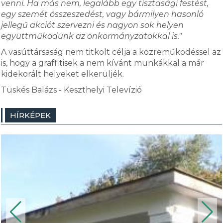
venni. Ha más nem, legalább egy tisztasági festést,
egy szemét összeszedést, vagy bármilyen hasonló
jellegű akciót szervezni és nagyon sok helyen
együttműködünk az önkormányzatokkal is."
A vasúttársaság nem titkolt célja a közreműködéssel az
is, hogy a graffitisek a nem kívánt munkákkal a már
kidekorált helyeket elkerüljék.
Tüskés Balázs - Keszthelyi Televízió
HÍRKÉPEK