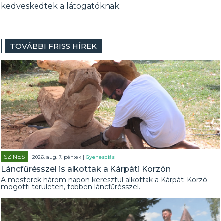
kedveskedtek a látogatóknak.
TOVÁBBI FRISS HÍREK
SZÍNES
| 2026. aug. 7. péntek |
Gyenesdiás
Láncfűrésszel is alkottak a Kárpáti Korzón
A mesterek három napon keresztül alkottak a Kárpáti Korzó
mögötti területen, többen láncfűrésszel.