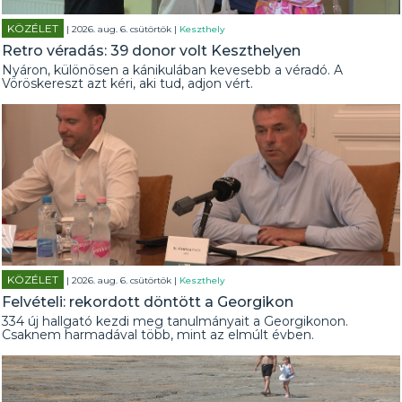
KÖZÉLET
| 2026. aug. 6. csütörtök |
Keszthely
Retro véradás: 39 donor volt Keszthelyen
Nyáron, különösen a kánikulában kevesebb a véradó. A
Vöröskereszt azt kéri, aki tud, adjon vért.
KÖZÉLET
| 2026. aug. 6. csütörtök |
Keszthely
Felvételi: rekordott döntött a Georgikon
334 új hallgató kezdi meg tanulmányait a Georgikonon.
Csaknem harmadával több, mint az elmúlt évben.