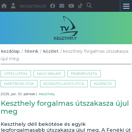
REGISZTRÁCIÓ
kezdőlap
/
híreink
/
közélet
/ keszthely forgalmas útszakasza
újul meg
ÚTFELÚJÍTÁS
NAGY BÁLINT
FENÉKPUSZTA
MÁRTÍROK ÚTJA
KOSSUTH LAJOS UTCA
KAZINCZY
2025. jan. 10. péntek
|
Keszthely
Keszthely forgalmas útszakasza újul
meg
Keszthely déli bekötése és egyik
legforgalmasabb útszakasza újul meg. A Fenéki út