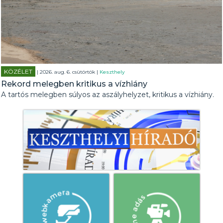
KÖZÉLET
| 2026. aug. 6. csütörtök |
Keszthely
Rekord melegben kritikus a vízhiány
A tartós melegben súlyos az aszályhelyzet, kritikus a vízhiány.