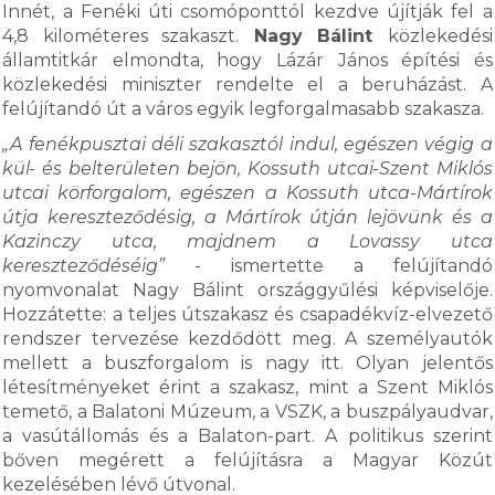
Innét, a Fenéki úti csomóponttól kezdve újítják fel a
4,8 kilométeres szakaszt.
Nagy Bálint
közlekedési
államtitkár elmondta, hogy Lázár János építési és
közlekedési miniszter rendelte el a beruházást. A
felújítandó út a város egyik legforgalmasabb szakasza.
„A fenékpusztai déli szakasztól indul, egészen végig a
kül- és belterületen bejön, Kossuth utcai-Szent Miklós
utcai körforgalom, egészen a Kossuth utca-Mártírok
útja kereszteződésig, a Mártírok útján lejövünk és a
Kazinczy utca, majdnem a Lovassy utca
kereszteződéséig”
- ismertette a felújítandó
nyomvonalat Nagy Bálint országgyűlési képviselője.
Hozzátette: a teljes útszakasz és csapadékvíz-elvezető
rendszer tervezése kezdődött meg. A személyautók
mellett a buszforgalom is nagy itt. Olyan jelentős
létesítményeket érint a szakasz, mint a Szent Miklós
temető, a Balatoni Múzeum, a VSZK, a buszpályaudvar,
a vasútállomás és a Balaton-part. A politikus szerint
bőven megérett a felújításra a Magyar Közút
kezelésében lévő útvonal.