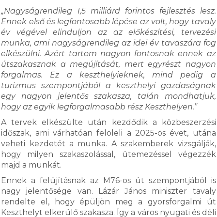
„Nagyságrendileg 1,5 milliárd forintos fejlesztés lesz.
Ennek első és legfontosabb lépése az volt, hogy tavaly
év végével elinduljon az az előkészítési, tervezési
munka, ami nagyságrendileg az idei év tavaszára fog
elkészülni. Azért tartom nagyon fontosnak ennek az
útszakasznak a megújítását, mert egyrészt nagyon
forgalmas. Ez a keszthelyieknek, mind pedig a
turizmus szempontjából a keszthelyi gazdaságnak
egy nagyon jelentős szakasza, talán mondhatjuk,
hogy az egyik legforgalmasabb rész Keszthelyen.”
A tervek elkészülte után kezdődik a közbeszerzési
időszak, ami várhatóan felöleli a 2025-ös évet, utána
veheti kezdetét a munka. A szakemberek vizsgálják,
hogy milyen szakaszolással, ütemezéssel végezzék
majd a munkát.
Ennek a felújításnak az M76-os út szempontjából is
nagy jelentősége van. Lázár János miniszter tavaly
rendelte el, hogy épüljön meg a gyorsforgalmi út
Keszthelyt elkerülő szakasza. Így a város nyugati és déli