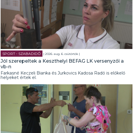
SPORT - SZABADIDŐ
| 2026. aug. 6. csütörtök |
Jól szerepeltek a Keszthelyi BEFAG LK versenyzői a
vb-n
Farkasné Keczeli Bianka és Jurkovics Kadosa Radó is előkelő
helyeket értek el.