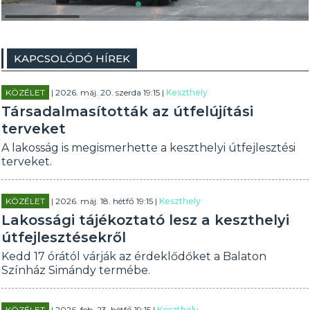
KAPCSOLÓDÓ HÍREK
KÖZÉLET
| 2026. máj. 20. szerda 19:15 |
Keszthely
Társadalmasították az útfelújítási
terveket
A lakosság is megismerhette a keszthelyi útfejlesztési
terveket.
KÖZÉLET
| 2026. máj. 18. hétfő 19:15 |
Keszthely
Lakossági tájékoztató lesz a keszthelyi
útfejlesztésekről
Kedd 17 órától várják az érdeklődőket a Balaton
Színház Simándy termébe.
KÖZÉLET
| 2026. feb. 23. hétfő 19:15 |
Keszthely