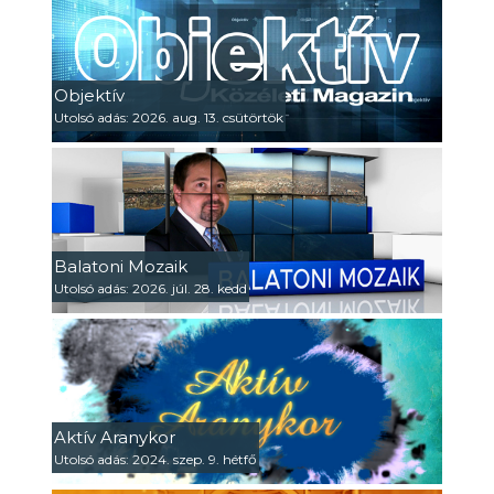
Objektív
Utolsó adás: 2026. aug. 13. csütörtök
Balatoni Mozaik
Utolsó adás: 2026. júl. 28. kedd
Aktív Aranykor
Utolsó adás: 2024. szep. 9. hétfő