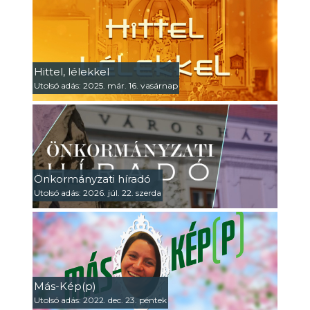
Hittel, lélekkel
Utolsó adás: 2025. már. 16. vasárnap
Önkormányzati híradó
Utolsó adás: 2026. júl. 22. szerda
Más-Kép(p)
Utolsó adás: 2022. dec. 23. péntek