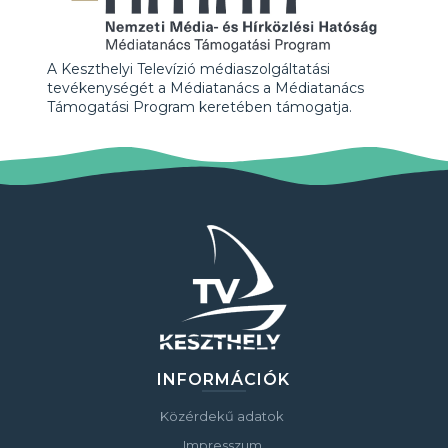
A Keszthelyi Televízió médiaszolgáltatási
tevékenységét a Médiatanács a Médiatanács
Támogatási Program keretében támogatja.
INFORMÁCIÓK
Közérdekű adatok
Impresszum