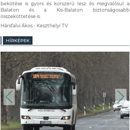
bekötése is gyors és korszerű lesz és megvalósul a
Balaton és a Kis-Balaton biztonságosabb
összeköttetése is.
Hársfalvi Ákos - Keszthelyi TV
HÍRKÉPEK