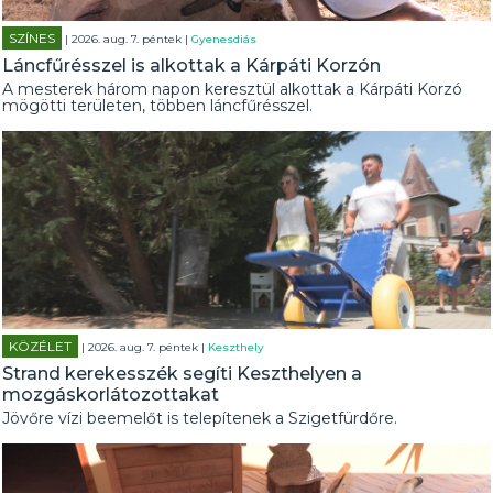
SZÍNES
| 2026. aug. 7. péntek |
Gyenesdiás
Láncfűrésszel is alkottak a Kárpáti Korzón
A mesterek három napon keresztül alkottak a Kárpáti Korzó
mögötti területen, többen láncfűrésszel.
KÖZÉLET
| 2026. aug. 7. péntek |
Keszthely
Strand kerekesszék segíti Keszthelyen a
mozgáskorlátozottakat
Jövőre vízi beemelőt is telepítenek a Szigetfürdőre.