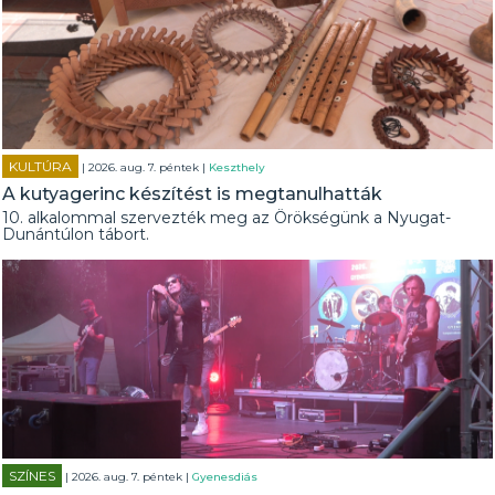
KULTÚRA
| 2026. aug. 7. péntek |
Keszthely
A kutyagerinc készítést is megtanulhatták
10. alkalommal szervezték meg az Örökségünk a Nyugat-
Dunántúlon tábort.
SZÍNES
| 2026. aug. 7. péntek |
Gyenesdiás