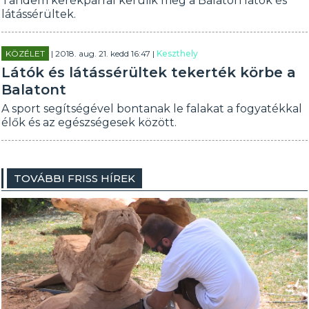
Tandem kerékpárral kerülik meg a Balaton látók és
látássérültek.
KÖZÉLET
| 2018. aug. 21. kedd 16:47 |
Keszthely
Látók és látássérültek tekerték körbe a
Balatont
A sport segítségével bontanak le falakat a fogyatékkal
élők és az egészségesek között.
TOVÁBBI FRISS HÍREK