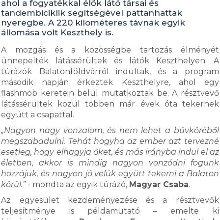
ahol a fogyatékkal élők látó társai és
tandembiciklik segítségével pattanhattak
nyeregbe. A 220 kilométeres távnak egyik
állomása volt Keszthely is.
A mozgás és a közösségbe tartozás élményét
ünnepelték látássérültek és látók Keszthelyen. A
túrázók Balatonföldvárról indultak, és a program
második napján érkeztek Keszthelyre, ahol egy
flashmob keretein belül mutatkoztak be. A résztvevő
látássérültek közül többen már évek óta tekernek
együtt a csapattal.
„Nagyon nagy vonzalom, és nem lehet a bűvköréből
megszabadulni. Tehát hogyha az ember azt tervezné
esetleg, hogy elhagyja őket, és más irányba indul el az
életben, akkor is mindig nagyon vonzódni fogunk
hozzájuk, és nagyon jó velük együtt tekerni a Balaton
körül.”
- mondta az egyik túrázó,
Magyar Csaba
.
Az egyesület kezdeményezése és a résztvevők
teljesítménye is példamutató – emelte ki