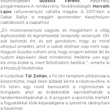
köszöntőjében
Ruzsics Ferenc
, Keszthely
polgármestere.A rendezvény fővédnökségét
Horváth
Lajos
rallyversenyző vállalta magára. A 2017-ben a
Dakar Rallyt is megjárt sportember Keszthelyen
csatlakozott a csapathoz.
„Én motorversenyző vagyok, és megjártam a világ
leghosszabb és legnehezebb tereprally versenyét. Ott
sok behatás ért, és azt gondolom, hogy ez mind
eltörpül amellett, amit a vakok átélnek nap mint nap:
Nagyon büszke voltam arra, hogy engem kértek fel, és
tudom képviselni őket mindenhol. Mellette van egy
kis önös érdek is, mert feltöltődöm belőlük.”
- emelte ki
a Mozdulj! fővédnöke.
A túrázókat
Tál Zoltán
, a Fő téri templom plébánosa is
köszöntötte, majd Isten áldását kérte a résztvevőkre. A
Fő téren egy rövid bemutatót is rögtönöztek a
bringások, ahol az érdeklődők kipróbálhatták a
tandemkerékpárokat is. A program a sportolás mellett
a fogyatékkal élők képességeire is szeretné ráirányítani
a figyelmet.