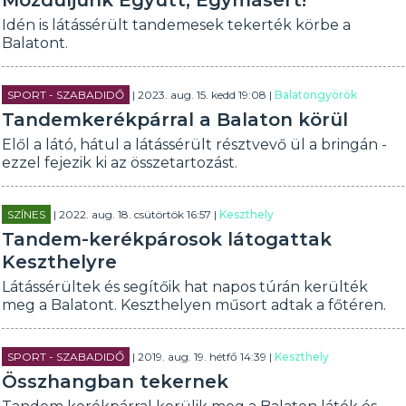
Mozduljunk Együtt, Egymásért!
Idén is látássérült tandemesek tekerték körbe a
Balatont.
SPORT - SZABADIDŐ
| 2023. aug. 15. kedd 19:08 |
Balatongyörök
Tandemkerékpárral a Balaton körül
Elől a látó, hátul a látássérült résztvevő ül a bringán -
ezzel fejezik ki az összetartozást.
SZÍNES
| 2022. aug. 18. csütörtök 16:57 |
Keszthely
Tandem-kerékpárosok látogattak
Keszthelyre
Látássérültek és segítőik hat napos túrán kerülték
meg a Balatont. Keszthelyen műsort adtak a főtéren.
SPORT - SZABADIDŐ
| 2019. aug. 19. hétfő 14:39 |
Keszthely
Összhangban tekernek