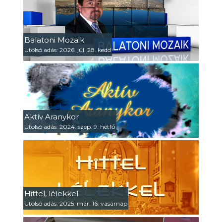
Balatoni Mozaik
Utolsó adás: 2026. júl. 28. kedd
Aktív Aranykor
Utolsó adás: 2024. szep. 9. hétfő
Hittel, lélekkel
Utolsó adás: 2025. már. 16. vasárnap