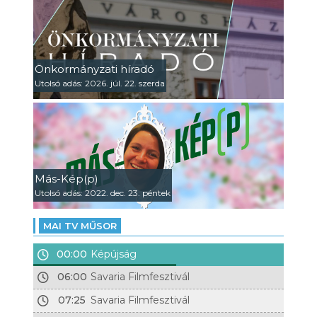
Önkormányzati híradó
Utolsó adás: 2026. júl. 22. szerda
Más-Kép(p)
Utolsó adás: 2022. dec. 23. péntek
MAI TV MŰSOR
00:00
Képújság
06:00
Savaria Filmfesztivál
07:25
Savaria Filmfesztivál