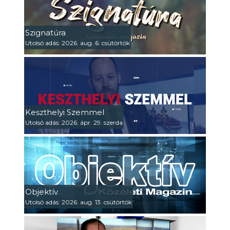
Szignatúra
Utolsó adás: 2026. aug. 6. csütörtök
Keszthelyi Szemmel
Utolsó adás: 2026. ápr. 29. szerda
Objektív
Utolsó adás: 2026. aug. 13. csütörtök