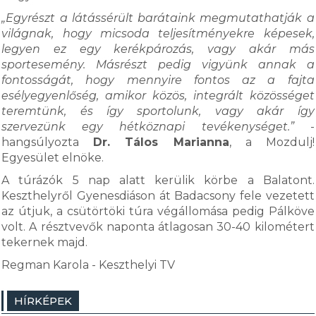
„Egyrészt a látássérült barátaink megmutathatják a
világnak, hogy micsoda teljesítményekre képesek,
legyen ez egy kerékpározás, vagy akár más
sportesemény. Másrészt pedig vigyünk annak a
fontosságát, hogy mennyire fontos az a fajta
esélyegyenlőség, amikor közös, integrált közösséget
teremtünk, és így sportolunk, vagy akár így
szervezünk egy hétköznapi tevékenységet.”
-
hangsúlyozta
Dr. Tálos Marianna
, a Mozdulj!
Egyesület elnöke.
A túrázók 5 nap alatt kerülik körbe a Balatont.
Keszthelyről Gyenesdiáson át Badacsony fele vezetett
az útjuk, a csütörtöki túra végállomása pedig Pálköve
volt. A résztvevők naponta átlagosan 30-40 kilométert
tekernek majd.
Regman Karola - Keszthelyi TV
HÍRKÉPEK