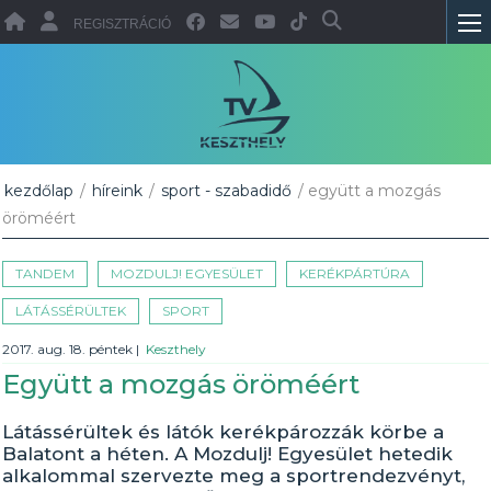
REGISZTRÁCIÓ
kezdőlap
/
híreink
/
sport - szabadidő
/ együtt a mozgás
öröméért
TANDEM
MOZDULJ! EGYESÜLET
KERÉKPÁRTÚRA
LÁTÁSSÉRÜLTEK
SPORT
2017. aug. 18. péntek
|
Keszthely
Együtt a mozgás öröméért
Látássérültek és látók kerékpározzák körbe a
Balatont a héten. A Mozdulj! Egyesület hetedik
alkalommal szervezte meg a sportrendezvényt,