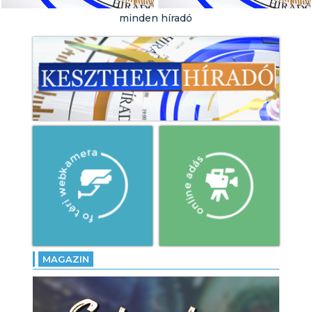
Városi Strandra!
minden híradó
- Örökségünk tábor: töretlen
a népszerűsége a
pásztorélet
hagyományainak!
- Altér Feszt: megkezdődött
a négynapos program
Gyenesdiáson!
MAGAZIN