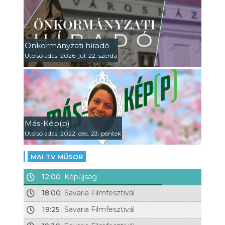
Önkormányzati híradó
Utolsó adás: 2026. júl. 22. szerda
Más-Kép(p)
Utolsó adás: 2022. dec. 23. péntek
MAI TV MŰSOR
12:00
Képújság
18:00
Savaria Filmfesztivál
19:25
Savaria Filmfesztivál