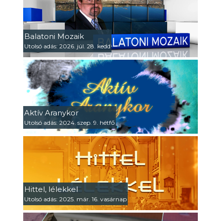
Balatoni Mozaik
Utolsó adás: 2026. júl. 28. kedd
Aktív Aranykor
Utolsó adás: 2024. szep. 9. hétfő
Hittel, lélekkel
Utolsó adás: 2025. már. 16. vasárnap