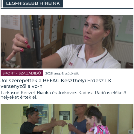
LEGFRISSEBB HÍREINK
SPORT - SZABADIDŐ
| 2026. aug. 6. csütörtök |
Jól szerepeltek a BEFAG Keszthelyi Erdész LK
versenyzői a vb-n
Farkasné Keczeli Bianka és Jurkovics Kadosa Radó is előkelő
helyeket értek el.