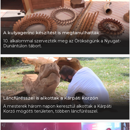
A kutyagerinc készítést is megtanulhatták
10. alkalommal szervezték meg az Örökségünk a Nyugat-
Dunántúlon tábort.
Láncfűrésszel is alkottak a Kárpáti Korzón
A mesterek három napon keresztül alkottak a Kárpáti
Korzó mögötti területen, többen láncfűrésszel.