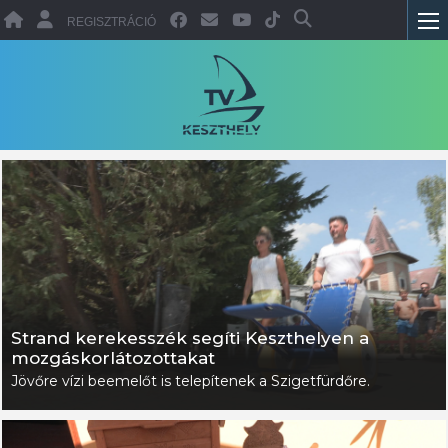
REGISZTRÁCIÓ
Strand kerekesszék segíti Keszthelyen a
mozgáskorlátozottakat
Jövőre vízi beemelőt is telepítenek a Szigetfürdőre.