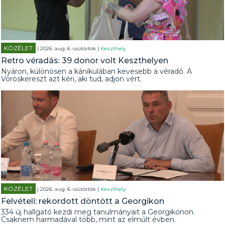
KÖZÉLET
| 2026. aug. 6. csütörtök |
Keszthely
Retro véradás: 39 donor volt Keszthelyen
Nyáron, különösen a kánikulában kevesebb a véradó. A
Vöröskereszt azt kéri, aki tud, adjon vért.
KÖZÉLET
| 2026. aug. 6. csütörtök |
Keszthely
Felvételi: rekordott döntött a Georgikon
334 új hallgató kezdi meg tanulmányait a Georgikonon.
Csaknem harmadával több, mint az elmúlt évben.