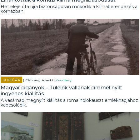
Hét eleje óta újra biztonságosan működik a klímaberendezés a
kórházban.
KULTÚRA
| 2026. aug. 4. kedd |
Keszthely
Magyar cigányok – Túlélők vallanak címmel nyílt
ingyenes kiállítás
A vasárnap megnyílt kiállítás a roma holokauszt emléknapjához
kapcsolódik.