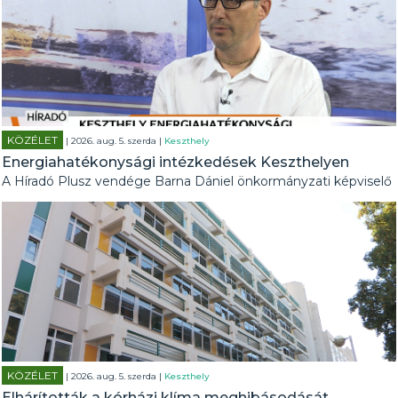
KÖZÉLET
| 2026. aug. 5. szerda |
Keszthely
Energiahatékonysági intézkedések Keszthelyen
A Híradó Plusz vendége Barna Dániel önkormányzati képviselő
KÖZÉLET
| 2026. aug. 5. szerda |
Keszthely
Elhárították a kórházi klíma meghibásodását