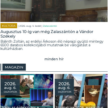
KULTÚRA
| 2026. aug. 4. kedd |
Zalaszántó
Augusztus 10-ig van még Zalaszántón a Vándor
Székely
Bálinth Zoltán, az erdélyi Árkoson élő néprajzi gyűjtő mintegy
6500 darabos kollekciójából mutatnak be válogatást a
kultúrházban.
minden hír
MAGAZIN
2026.
2026.
aug. 6.
aug. 6.
csütörtök
csütörtök
Nagy az érdeklődés a
Szignatúra 2026. augusztus