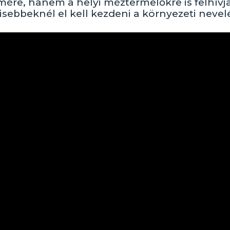
re, hanem a helyi méztermelőkre is felhívja
sebbeknél el kell kezdeni a környezeti nevelé