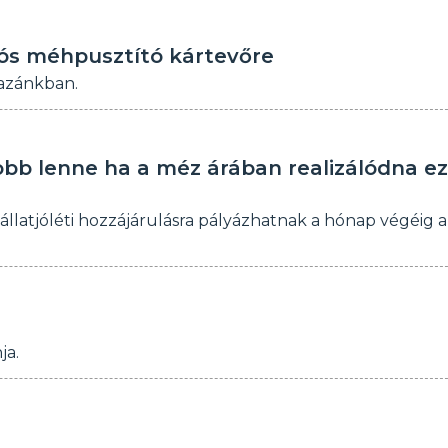
iós méhpusztító kártevőre
hazánkban.
bb lenne ha a méz árában realizálódna ez
llatjóléti hozzájárulásra pályázhatnak a hónap végéig a
ja.