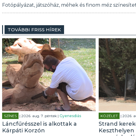
Fotópályázat, játszóház, méhek és finom méz színesíte
TOVÁBBI FRISS HÍREK
SZÍNES
| 2026. aug. 7. péntek |
Gyenesdiás
KÖZÉLET
| 2026. a
Láncfűrésszel is alkottak a
Strand kerek
Kárpáti Korzón
Keszthelyen 