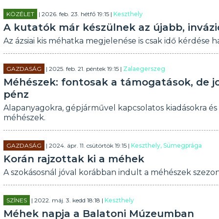
KÖZÉLET
| 2026. feb. 23. hétfő 19:15 |
Keszthely
A kutatók már készülnek az újabb, inváz
Az ázsiai kis méhatka megjelenése is csak idő kérdése 
GAZDASÁG
| 2025. feb. 21. péntek 19:15 |
Zalaegerszeg
Méhészek: fontosak a támogatások, de jo
pénz
Alapanyagokra, gépjárművel kapcsolatos kiadásokra és á
méhészek.
GAZDASÁG
| 2024. ápr. 11. csütörtök 19:15 |
Keszthely, Sümegprága
Korán rajzottak ki a méhek
A szokásosnál jóval korábban indult a méhészek szezon
SZÍNES
| 2022. máj. 3. kedd 18:18 |
Keszthely
Méhek napja a Balatoni Múzeumban