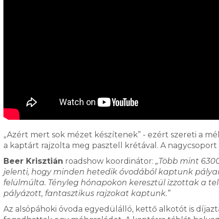
„Azért mert sok mézet készítenek” - ezért szereti a m
a kaptárt rajzolta meg pasztell krétával. A nagycsoport
Beer Krisztián
roadshow koordinátor:
„Több mint 6300
jelenti, hogy minden hetedik óvodából kaptunk pály
felülmúlta. Tényleg hónapokon keresztül izzottak a tel
pályázott, fantasztikus rajzokat kaptunk.”
Az alsópáhoki óvoda egyedülálló, kettő alkotót is díjazt