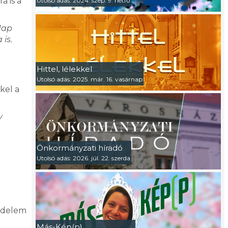
a is a
Utolsó adás: 2024. szep. 9. hétfő
Nap
is.
Hittel, lélekkel
Utolsó adás: 2025. már. 16. vasárnap
kel a
y
Önkormányzati híradó
Utolsó adás: 2026. júl. 22. szerda
védelem
Más-Kép(p)