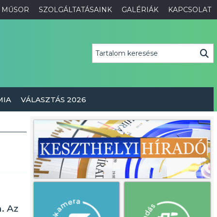
MŰSOR
SZOLGÁLTATÁSAINK
GALÉRIÁK
KAPCSOLAT
MIA
VÁLASZTÁS 2026
. Az