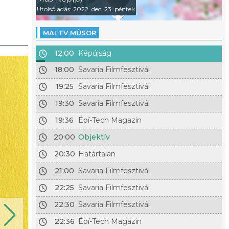
Utolsó adás: 2022. dec. 23. péntek
MAI TV MŰSOR
12:00
Képújság
18:00
Savaria Filmfesztivál
19:25
Savaria Filmfesztivál
19:30
Savaria Filmfesztivál
19:36
Épí-Tech Magazin
20:00
Objektív
20:30
Határtalan
21:00
Savaria Filmfesztivál
22:25
Savaria Filmfesztivál
22:30
Savaria Filmfesztivál
22:36
Épí-Tech Magazin