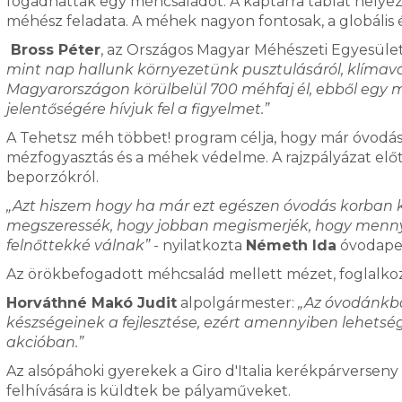
fogadhattak egy méhcsaládot. A kaptárra táblát helyez
méhész feladata. A méhek nagyon fontosak, a globális 
Bross Péter
, az Országos Magyar Méhészeti Egyesüle
mint nap hallunk környezetünk pusztulásáról, klímavál
Magyarországon körülbelül 700 méhfaj él, ebből egy 
jelentőségére hívjuk fel a figyelmet.”
A Tehetsz méh többet! program célja, hogy már óvodás 
mézfogyasztás és a méhek védelme. A rajzpályázat el
beporzókról.
„Azt hiszem hogy ha már ezt egészen óvodás korban k
megszeressék, hogy jobban megismerjék, hogy mennyir
felnőttekké válnak”
- nyilatkozta
Németh Ida
óvodape
Az örökbefogadott méhcsalád mellett mézet, foglalkozt
Horváthné Makó Judit
alpolgármester:
„Az óvodánkb
készségeinek a fejlesztése, ezért amennyiben lehetsé
akcióban.”
Az alsópáhoki gyerekek a Giro d'Italia kerékpárverseny 
felhívására is küldtek be pályaműveket.