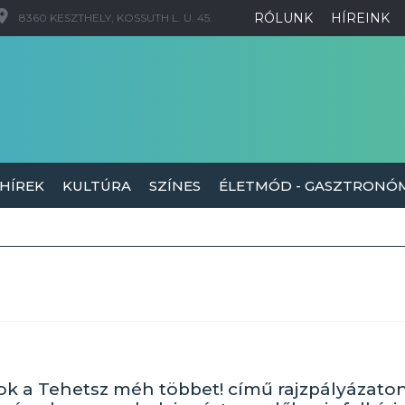
RÓLUNK
HÍREINK
8360 KESZTHELY, KOSSUTH L. U. 45.
 HÍREK
KULTÚRA
SZÍNES
ÉLETMÓD - GASZTRONÓ
ok a Tehetsz méh többet! című rajzpályázaton