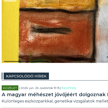
KAPCSOLÓDÓ HÍREK
KÖZÉLET
| 2026. jún. 25. csütörtök 19:15 |
Keszthely
A magyar méhészet jövőjéért dolgoznak 
Különleges eszközparkkal, genetikai vizsgálatok melle