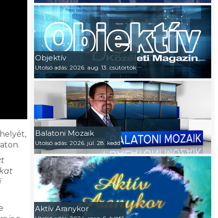
Objektív
Utolsó adás: 2026. aug. 13. csütörtök
Balatoni Mozaik
helyét,
Utolsó adás: 2026. júl. 28. kedd
aton.
zt
kat
i
e
Aktív Aranykor