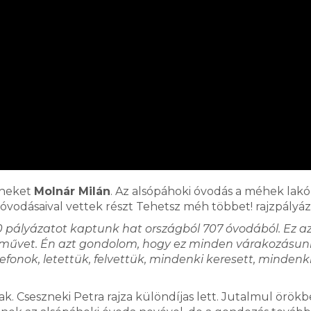
éheket
Molnár Milán
. Az alsópáhoki óvodás a méhek lakó
 óvodásaival vettek részt Tehetsz méh többet! rajzpályáz
 pályázatot kaptunk hat országból 707 óvodából. Ez a
aművet. Én azt gondolom, hogy ez minden várakozásun
efonok, letettük, felvettük, mindenki keresett, mindenk
ak. Cseszneki Petra rajza különdíjas lett. Jutalmul örökb