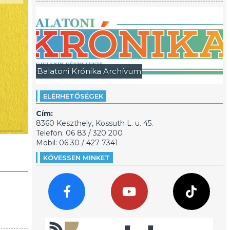
Balatoni Krónika Archívum
ELÉRHETŐSÉGEK
Cím:
forru00e1s: Tehetsz mu00e9h Tu00f6bbet! Raj
8360 Keszthely, Kossuth L. u. 45.
Telefon: 06 83 / 320 200
Mobil: 06 30 / 427 7341
KÖVESSEN MINKET