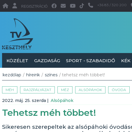
+36 83 / 320 200
REGISZTRÁCIÓ
KÖZÉLET
GAZDASÁG
SPORT - SZABADIDŐ
KÉK
kezdőlap
/
híreink
/
színes
/ tehetsz méh többet!
MÉH
RAJZPÁLYÁZAT
MÉZ
ALSÓPÁHOK
ÓVODA
2022. máj. 25. szerda
|
Alsópáhok
Tehetsz méh többet!
Sikeresen szerepeltek az alsópáhoki óvodás