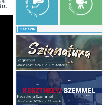
 a
st.
MAGAZIN
Szignatúra
Utolsó adás: 2026. aug. 6. csütörtök
Keszthelyi Szemmel
Utolsó adás: 2026. ápr. 29. szerda