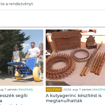
tte a rendezvényt.
ug. 7. péntek |
Keszthely
KULTÚRA
| 2026. aug. 7. péntek |
Keszthe
esszék segíti
A kutyagerinc készítést is
a
megtanulhatták