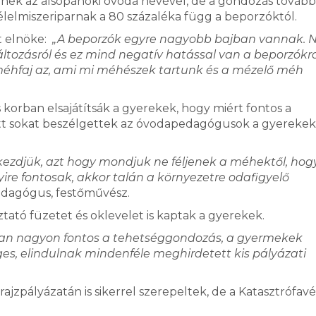
nek az alsópáhoki óvoda nevével, de a gondozás továbbr
élelmiszeriparnak a 80 százaléka függ a beporzóktól.
t elnöke:
„A beporzók egyre nagyobb bajban vannak. 
tozásról és ez mind negatív hatással van a beporzókra 
méhfaj az, ami mi méhészek tartunk és a mézelő méh
korban elsajátítsák a gyerekek, hogy miért fontos a
őtt sokat beszélgettek az óvodapedagógusok a gyerekek
ezdjük, azt hogy mondjuk ne féljenek a méhektől, hog
e fontosak, akkor talán a környezetre odafigyelő
dagógus, festőművész.
ató füzetet és oklevelet is kaptak a gyerekek.
an nagyon fontos a tehetséggondozás, a gyermekek
ges, elindulnak mindenféle meghirdetett kis pályázati
rajzpályázatán is sikerrel szerepeltek, de a Katasztrófa