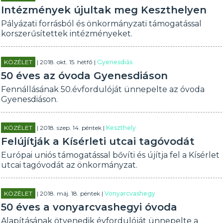
Intézmények újultak meg Keszthelyen
Pályázati forrásból és önkormányzati támogatással
korszerűsítettek intézményeket.
KÖZÉLET
| 2018. okt. 15. hétfő |
Gyenesdiás
50 éves az óvoda Gyenesdiáson
Fennállásának 50.évfordulóját ünnepelte az óvoda
Gyenesdiáson.
KÖZÉLET
| 2018. szep. 14. péntek |
Keszthely
Felújítják a Kísérleti utcai tagóvodát
Európai uniós támogatással bővíti és újítja fel a Kísérlet
utcai tagóvodát az önkormányzat.
KÖZÉLET
| 2018. máj. 18. péntek |
Vonyarcvashegy
50 éves a vonyarcvashegyi óvoda
Alapításának ötvenedik évfordulóját ünnepelte a