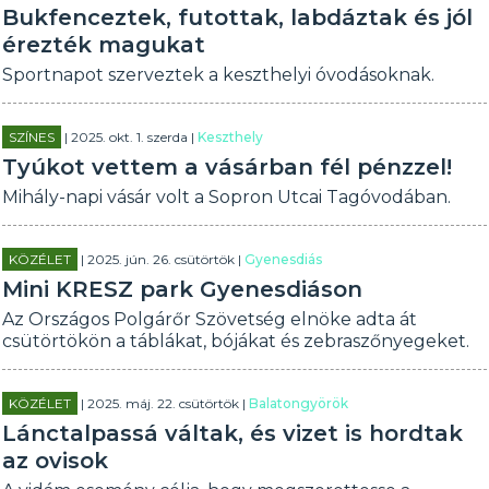
Bukfenceztek, futottak, labdáztak és jól
érezték magukat
Sportnapot szerveztek a keszthelyi óvodásoknak.
SZÍNES
| 2025. okt. 1. szerda |
Keszthely
Tyúkot vettem a vásárban fél pénzzel!
Mihály-napi vásár volt a Sopron Utcai Tagóvodában.
KÖZÉLET
| 2025. jún. 26. csütörtök |
Gyenesdiás
Mini KRESZ park Gyenesdiáson
Az Országos Polgárőr Szövetség elnöke adta át
csütörtökön a táblákat, bójákat és zebraszőnyegeket.
KÖZÉLET
| 2025. máj. 22. csütörtök |
Balatongyörök
Lánctalpassá váltak, és vizet is hordtak
az ovisok