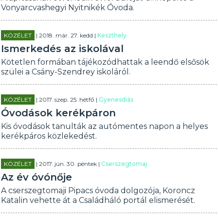
Vonyarcvashegyi Nyitnikék Óvoda.
KÖZÉLET
| 2018. már. 27. kedd |
Keszthely
Ismerkedés az iskolával
Kötetlen formában tájékozódhattak a leendő elsősök
szülei a Csány-Szendrey iskoláról.
KÖZÉLET
| 2017. szep. 25. hétfő |
Gyenesdiás
Óvodások kerékpáron
Kis óvodások tanulták az autómentes napon a helyes
kerékpáros közlekedést.
KÖZÉLET
| 2017. jún. 30. péntek |
Cserszegtomaj
Az év óvónője
A cserszegtomaji Pipacs óvoda dolgozója, Koroncz
Katalin vehette át a Családháló portál elismerését.