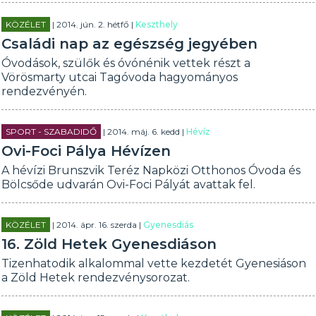
KÖZÉLET
| 2014. jún. 2. hétfő |
Keszthely
Családi nap az egészség jegyében
Óvodások, szülők és óvónénik vettek részt a
Vörösmarty utcai Tagóvoda hagyományos
rendezvényén.
SPORT - SZABADIDŐ
| 2014. máj. 6. kedd |
Hévíz
Ovi-Foci Pálya Hévízen
A hévízi Brunszvik Teréz Napközi Otthonos Óvoda és
Bölcsőde udvarán Ovi-Foci Pályát avattak fel.
KÖZÉLET
| 2014. ápr. 16. szerda |
Gyenesdiás
16. Zöld Hetek Gyenesdiáson
Tizenhatodik alkalommal vette kezdetét Gyenesiáson
a Zöld Hetek rendezvénysorozat.