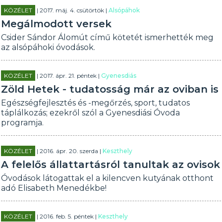
KÖZÉLET
| 2017. máj. 4. csütörtök |
Alsópáhok
Megálmodott versek
Csider Sándor Álomút című kötetét ismerhették meg
az alsópáhoki óvodások.
KÖZÉLET
| 2017. ápr. 21. péntek |
Gyenesdiás
Zöld Hetek - tudatosság már az oviban is
Egészségfejlesztés és -megőrzés, sport, tudatos
táplálkozás; ezekről szól a Gyenesdiási Óvoda
programja.
KÖZÉLET
| 2016. ápr. 20. szerda |
Keszthely
A felelős állattartásról tanultak az ovisok
Óvodások látogattak el a kilencven kutyának otthont
adó Elisabeth Menedékbe!
KÖZÉLET
| 2016. feb. 5. péntek |
Keszthely