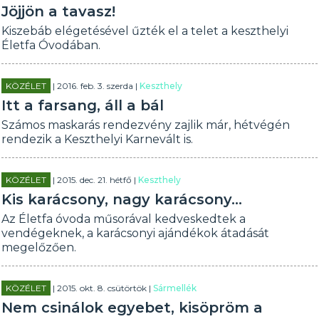
Jöjjön a tavasz!
Kiszebáb elégetésével űzték el a telet a keszthelyi
Életfa Óvodában.
KÖZÉLET
| 2016. feb. 3. szerda |
Keszthely
Itt a farsang, áll a bál
Számos maskarás rendezvény zajlik már, hétvégén
rendezik a Keszthelyi Karnevált is.
KÖZÉLET
| 2015. dec. 21. hétfő |
Keszthely
Kis karácsony, nagy karácsony...
Az Életfa óvoda műsorával kedveskedtek a
vendégeknek, a karácsonyi ajándékok átadását
megelőzően.
KÖZÉLET
| 2015. okt. 8. csütörtök |
Sármellék
Nem csinálok egyebet, kisöpröm a