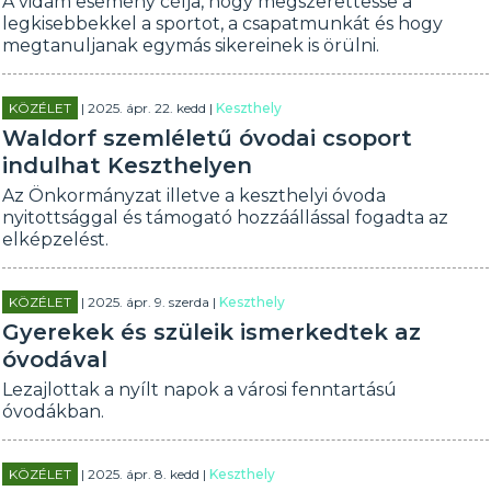
A vidám esemény célja, hogy megszerettesse a
legkisebbekkel a sportot, a csapatmunkát és hogy
megtanuljanak egymás sikereinek is örülni.
KÖZÉLET
| 2025. ápr. 22. kedd |
Keszthely
Waldorf szemléletű óvodai csoport
indulhat Keszthelyen
Az Önkormányzat illetve a keszthelyi óvoda
nyitottsággal és támogató hozzáállással fogadta az
elképzelést.
KÖZÉLET
| 2025. ápr. 9. szerda |
Keszthely
Gyerekek és szüleik ismerkedtek az
óvodával
Lezajlottak a nyílt napok a városi fenntartású
óvodákban.
KÖZÉLET
| 2025. ápr. 8. kedd |
Keszthely