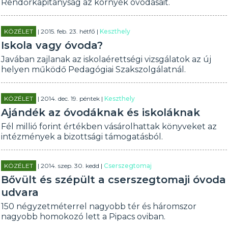
Rendőrkapitányság az környék óvodásait.
KÖZÉLET
| 2015. feb. 23. hétfő |
Keszthely
Iskola vagy óvoda?
Javában zajlanak az iskolaérettségi vizsgálatok az új
helyen működő Pedagógiai Szakszolgálatnál.
KÖZÉLET
| 2014. dec. 19. péntek |
Keszthely
Ajándék az óvodáknak és iskoláknak
Fél millió forint értékben vásárolhattak könyveket az
intézmények a bizottsági támogatásból.
KÖZÉLET
| 2014. szep. 30. kedd |
Cserszegtomaj
Bővült és szépült a cserszegtomaji óvoda
udvara
150 négyzetméterrel nagyobb tér és háromszor
nagyobb homokozó lett a Pipacs oviban.