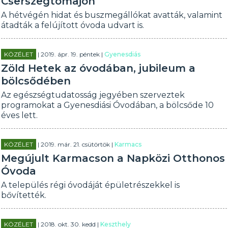
Cserszegtomajon
A hétvégén hidat és buszmegállókat avatták, valamint
átadták a felújított óvoda udvart is.
KÖZÉLET
| 2019. ápr. 19. péntek |
Gyenesdiás
Zöld Hetek az óvodában, jubileum a
bölcsődében
Az egészségtudatosság jegyében szerveztek
programokat a Gyenesdiási Óvodában, a bölcsőde 10
éves lett.
KÖZÉLET
| 2019. már. 21. csütörtök |
Karmacs
Megújult Karmacson a Napközi Otthonos
Óvoda
A település régi óvodáját épületrészekkel is
bővítették.
KÖZÉLET
| 2018. okt. 30. kedd |
Keszthely