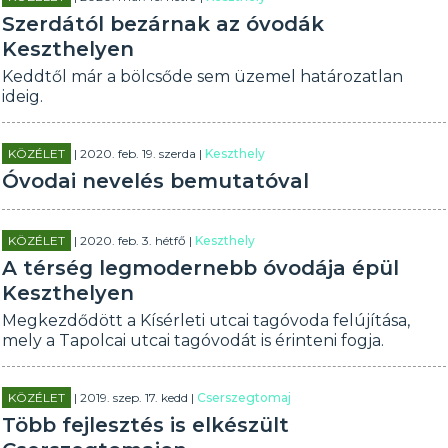
Szerdától bezárnak az óvodák
Keszthelyen
Keddtől már a bölcsőde sem üzemel határozatlan
ideig.
KÖZÉLET
| 2020. feb. 19. szerda |
Keszthely
Óvodai nevelés bemutatóval
KÖZÉLET
| 2020. feb. 3. hétfő |
Keszthely
A térség legmodernebb óvodája épül
Keszthelyen
Megkezdődött a Kísérleti utcai tagóvoda felújítása,
mely a Tapolcai utcai tagóvodát is érinteni fogja.
KÖZÉLET
| 2019. szep. 17. kedd |
Cserszegtomaj
Több fejlesztés is elkészült