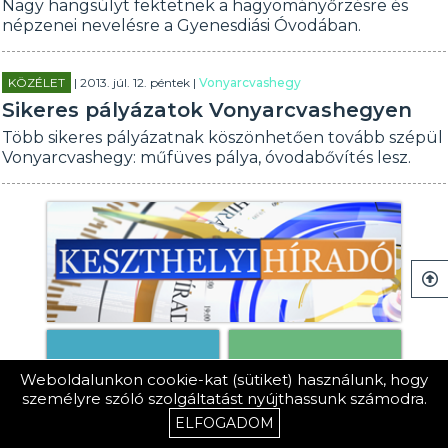
Nagy hangsúlyt fektetnek a hagyományőrzésre és
népzenei nevelésre a Gyenesdiási Óvodában.
KÖZÉLET
| 2013. júl. 12. péntek |
Vonyarcvashegy
Sikeres pályázatok Vonyarcvashegyen
Több sikeres pályázatnak köszönhetően tovább szépül
Vonyarcvashegy: műfüves pálya, óvodabővítés lesz.
Weboldalunkon cookie-kat (sütiket) használunk, hogy
személyre szóló szolgáltatást nyújthassunk számodra.
ELFOGADOM