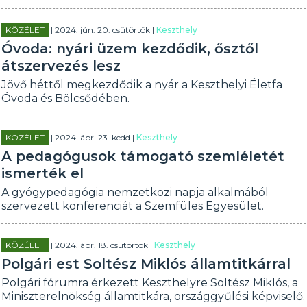
KÖZÉLET
| 2024. jún. 20. csütörtök |
Keszthely
Óvoda: nyári üzem kezdődik, ősztől
átszervezés lesz
Jövő héttől megkezdődik a nyár a Keszthelyi Életfa
Óvoda és Bölcsődében.
KÖZÉLET
| 2024. ápr. 23. kedd |
Keszthely
A pedagógusok támogató szemléletét
ismerték el
A gyógypedagógia nemzetközi napja alkalmából
szervezett konferenciát a Szemfüles Egyesület.
KÖZÉLET
| 2024. ápr. 18. csütörtök |
Keszthely
Polgári est Soltész Miklós államtitkárral
Polgári fórumra érkezett Keszthelyre Soltész Miklós, a
Miniszterelnökség államtitkára, országgyűlési képviselő.