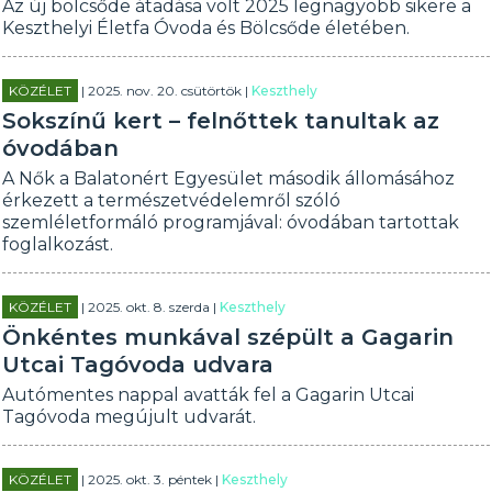
Az új bölcsőde átadása volt 2025 legnagyobb sikere a
Keszthelyi Életfa Óvoda és Bölcsőde életében.
KÖZÉLET
| 2025. nov. 20. csütörtök |
Keszthely
Sokszínű kert – felnőttek tanultak az
óvodában
A Nők a Balatonért Egyesület második állomásához
érkezett a természetvédelemről szóló
szemléletformáló programjával: óvodában tartottak
foglalkozást.
KÖZÉLET
| 2025. okt. 8. szerda |
Keszthely
Önkéntes munkával szépült a Gagarin
Utcai Tagóvoda udvara
Autómentes nappal avatták fel a Gagarin Utcai
Tagóvoda megújult udvarát.
KÖZÉLET
| 2025. okt. 3. péntek |
Keszthely