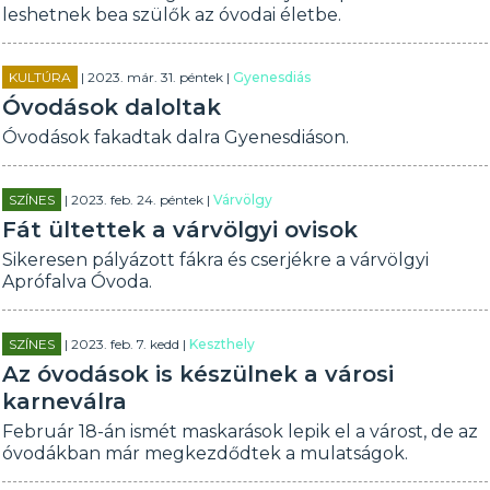
leshetnek bea szülők az óvodai életbe.
KULTÚRA
| 2023. már. 31. péntek |
Gyenesdiás
Óvodások daloltak
Óvodások fakadtak dalra Gyenesdiáson.
SZÍNES
| 2023. feb. 24. péntek |
Várvölgy
Fát ültettek a várvölgyi ovisok
Sikeresen pályázott fákra és cserjékre a várvölgyi
Aprófalva Óvoda.
SZÍNES
| 2023. feb. 7. kedd |
Keszthely
Az óvodások is készülnek a városi
karneválra
Február 18-án ismét maskarások lepik el a várost, de az
óvodákban már megkezdődtek a mulatságok.