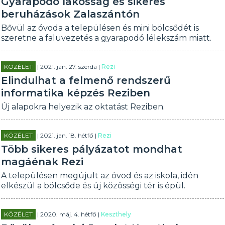
Gyarapodó lakosság és sikeres
beruházások Zalaszántón
Bővül az óvoda a településen és mini bölcsődét is
szeretne a faluvezetés a gyarapodó lélekszám miatt.
KÖZÉLET
| 2021. jan. 27. szerda |
Rezi
Elindulhat a felmenő rendszerű
informatika képzés Reziben
Új alapokra helyezik az oktatást Reziben.
KÖZÉLET
| 2021. jan. 18. hétfő |
Rezi
Több sikeres pályázatot mondhat
magáénak Rezi
A településen megújult az óvod és az iskola, idén
elkészül a bölcsőde és új közösségi tér is épül.
KÖZÉLET
| 2020. máj. 4. hétfő |
Keszthely