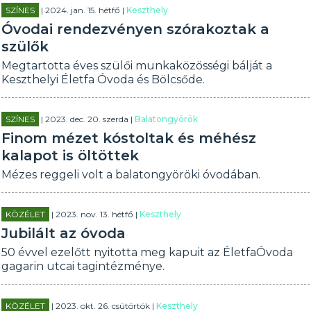
SZÍNES
| 2024. jan. 15. hétfő |
Keszthely
Óvodai rendezvényen szórakoztak a
szülők
Megtartotta éves szülői munkaközösségi bálját a
Keszthelyi Életfa Óvoda és Bölcsőde.
SZÍNES
| 2023. dec. 20. szerda |
Balatongyörök
Finom mézet kóstoltak és méhész
kalapot is öltöttek
Mézes reggeli volt a balatongyöröki óvodában.
KÖZÉLET
| 2023. nov. 13. hétfő |
Keszthely
Jubilált az óvoda
50 évvel ezelőtt nyitotta meg kapuit az ÉletfaÓvoda
gagarin utcai tagintézménye.
KÖZÉLET
| 2023. okt. 26. csütörtök |
Keszthely