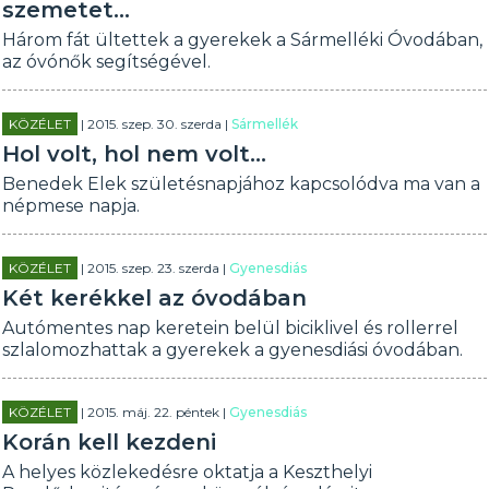
szemetet...
Három fát ültettek a gyerekek a Sármelléki Óvodában,
az óvónők segítségével.
KÖZÉLET
| 2015. szep. 30. szerda |
Sármellék
Hol volt, hol nem volt...
Benedek Elek születésnapjához kapcsolódva ma van a
népmese napja.
KÖZÉLET
| 2015. szep. 23. szerda |
Gyenesdiás
Két kerékkel az óvodában
Autómentes nap keretein belül biciklivel és rollerrel
szlalomozhattak a gyerekek a gyenesdiási óvodában.
KÖZÉLET
| 2015. máj. 22. péntek |
Gyenesdiás
Korán kell kezdeni
A helyes közlekedésre oktatja a Keszthelyi