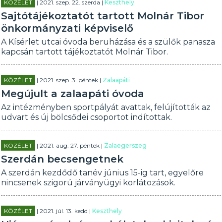
KÖZÉLET
| 2021. szep. 22. szerda |
Keszthely
Sajtótájékoztatót tartott Molnár Tibor
önkormányzati képviselő
A Kísérlet utcai óvoda beruházása és a szülők panasza
kapcsán tartott tájékoztatót Molnár Tibor.
KÖZÉLET
| 2021. szep. 3. péntek |
Zalaapáti
Megújult a zalaapáti óvoda
Az intézményben sportpályát avattak, felújították az
udvart és új bölcsődei csoportot indítottak.
KÖZÉLET
| 2021. aug. 27. péntek |
Zalaegerszeg
Szerdán becsengetnek
A szerdán kezdődő tanév június 15-ig tart, egyelőre
nincsenek szigorú járványügyi korlátozások.
KÖZÉLET
| 2021. júl. 13. kedd |
Keszthely