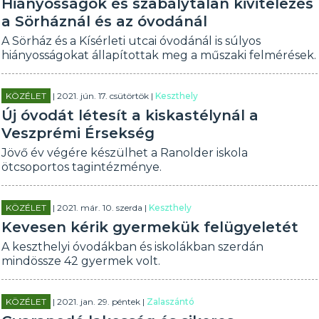
Hiányosságok és szabálytalan kivitelezés
a Sörháznál és az óvodánál
A Sörház és a Kísérleti utcai óvodánál is súlyos
hiányosságokat állapítottak meg a műszaki felmérések.
KÖZÉLET
| 2021. jún. 17. csütörtök |
Keszthely
Új óvodát létesít a kiskastélynál a
Veszprémi Érsekség
Jövő év végére készülhet a Ranolder iskola
ötcsoportos tagintézménye.
KÖZÉLET
| 2021. már. 10. szerda |
Keszthely
Kevesen kérik gyermekük felügyeletét
A keszthelyi óvodákban és iskolákban szerdán
mindössze 42 gyermek volt.
KÖZÉLET
| 2021. jan. 29. péntek |
Zalaszántó