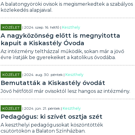
A balatongyöröki ovisok is megismerkedtek a szabályos
közlekedés alapjaival.
KÖZÉLET
| 2024. szep. 16. hétfő |
Keszthely
A nagyközönség előtt is megnyitotta
kapuit a Kiskastély Óvoda
Az intézmény teltházzal működik, sokan már a jövő
évre íratják be gyerekeiket a katolikus óvodába.
KÖZÉLET
| 2024. aug. 30. péntek |
Keszthely
Bemutatták a Kiskastély óvodát
Jövő hétfőtől már ovisoktól lesz hangos az intézmény.
KÖZÉLET
| 2024. jún. 21. péntek |
Keszthely
Pedagógus: ki szívét osztja szét
A keszthelyi pedagógusokat köszöntötték
csütörtökön a Balaton Színházban.