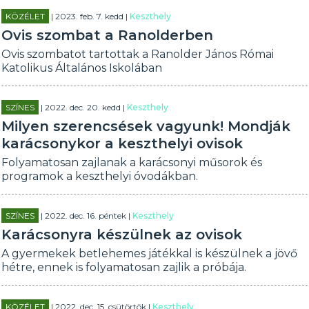
KÖZÉLET
| 2023. feb. 7. kedd |
Keszthely
Ovis szombat a Ranolderben
Ovis szombatot tartottak a Ranolder János Római
Katolikus Általános Iskolában
SZÍNES
| 2022. dec. 20. kedd |
Keszthely
Milyen szerencsések vagyunk! Mondják
karácsonykor a keszthelyi ovisok
Folyamatosan zajlanak a karácsonyi műsorok és
programok a keszthelyi óvodákban.
SZÍNES
| 2022. dec. 16. péntek |
Keszthely
Karácsonyra készülnek az ovisok
A gyermekek betlehemes játékkal is készülnek a jövő
hétre, ennek is folyamatosan zajlik a próbája.
KÖZÉLET
| 2022. dec. 15. csütörtök |
Keszthely