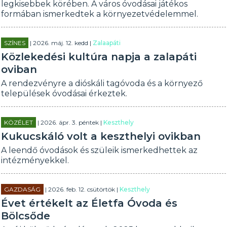
legkisebbek körében. A város óvodásai játékos
formában ismerkedtek a környezetvédelemmel.
SZÍNES
| 2026. máj. 12. kedd |
Zalaapáti
Közlekedési kultúra napja a zalapáti
oviban
A rendezvényre a dióskáli tagóvoda és a környező
települések óvodásai érkeztek.
KÖZÉLET
| 2026. ápr. 3. péntek |
Keszthely
Kukucskáló volt a keszthelyi ovikban
A leendő óvodások és szüleik ismerkedhettek az
intézményekkel.
GAZDASÁG
| 2026. feb. 12. csütörtök |
Keszthely
Évet értékelt az Életfa Óvoda és
Bölcsőde