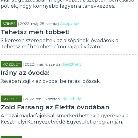
pótlék, hogy könnyebb legyen a tanévkezdés.
SZÍNES
| 2022. máj. 25. szerda |
Alsópáhok
Tehetsz méh többet!
Sikeresen szerepeltek az alsópáhoki óvodások a
Tehetsz méh többet! című rajzpályázaton.
KÖZÉLET
| 2022. máj. 4. szerda |
Keszthely
Irány az óvoda!
Javában zajlik az óvodai beíratási időszak.
KÖZÉLET
| 2022. feb. 16. szerda |
Keszthely
Zöld Farsang az Életfa óvodában
A hazai madárfajokkal ismerkedhettek a gyerekek a
Keszthelyi Környezetvédő Egyesület programján.