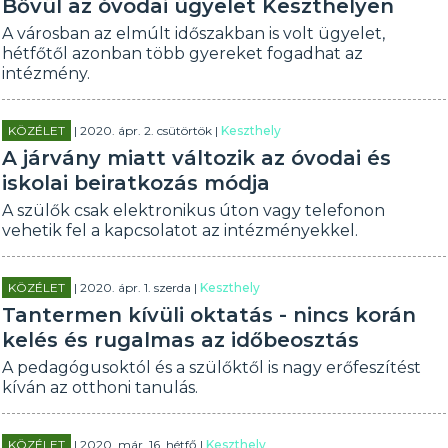
Bővül az óvodai ügyelet Keszthelyen
A városban az elmúlt időszakban is volt ügyelet,
hétfőtől azonban több gyereket fogadhat az
intézmény.
KÖZÉLET
| 2020. ápr. 2. csütörtök |
Keszthely
A járvány miatt változik az óvodai és
iskolai beiratkozás módja
A szülők csak elektronikus úton vagy telefonon
vehetik fel a kapcsolatot az intézményekkel.
KÖZÉLET
| 2020. ápr. 1. szerda |
Keszthely
Tantermen kívüli oktatás - nincs korán
kelés és rugalmas az időbeosztás
A pedagógusoktól és a szülőktől is nagy erőfeszítést
kíván az otthoni tanulás.
KÖZÉLET
| 2020. már. 16. hétfő |
Keszthely