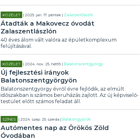
KÖZÉLET
| 2025. jan. 17. péntek |
Zalaszentlászló
Átadták a Makovecz óvodát
Zalaszentlászlón
40 éves álom vált valóra az épületkomplexum
felújításával.
KÖZÉLET
| 2024. nov. 25. hétfő |
Balatonszentgyörgy
Új fejlesztési irányok
Balatonszentgyörgyön
Balatonszentgyörgy évről évre fejlődik, az elmúlt
időszakban is számos beruházás zajlott. Az új képviselő-
testület előtt számos feladat áll.
SZÍNES
| 2024. szep. 25. szerda |
Balatongyörök
Autómentes nap az Örökös Zöld
Óvodában