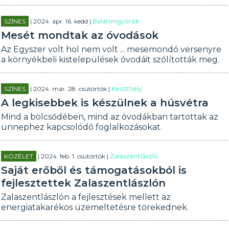
SZÍNES
| 2024. ápr. 16. kedd |
Balatongyörök
Mesét mondtak az óvodások
Az Egyszer volt hol nem volt ... mesemondó versenyre
a környékbeli kistelepülések óvodáit szólították meg.
SZÍNES
| 2024. már. 28. csütörtök |
Keszthely
A legkisebbek is készülnek a húsvétra
Mind a bölcsődében, mind az óvodákban tartottak az
ünnephez kapcsolódó foglalkozásokat.
KÖZÉLET
| 2024. feb. 1. csütörtök |
Zalaszentlászló
Saját erőből és támogatásokból is
fejlesztettek Zalaszentlászlón
Zalaszentlászlón a fejlesztések mellett az
energiatakarékos üzemeltetésre törekednek.