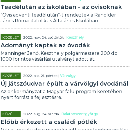
Teadélután az iskolában - az ovisoknak
“Ovis adventi teadélután”-t rendeztek a Ranolder
János Római Katolikus Általános Iskolában.
KÖZÉLET
| 2022. nov. 24. csütörtök |
Keszthely
Adományt kaptak az óvodák
Manninger Jenő, Keszthely polgármestere 200 db
1000 forintos vásárlási utalványt adott át.
KÖZÉLET
| 2022. okt. 21. péntek |
Várvölgy
Új játszóudvar épült a várvölgyi óvodánál
Az önkormányzat a Magyar falu program keretében
nyert forrást a fejlesztésre.
KÖZÉLET
| 2022. aug. 24. szerda |
Balatonszentgyörgy
Előbb érkezett a családi pótlék
Már augusztusban megérkezett a szeptemberi családi