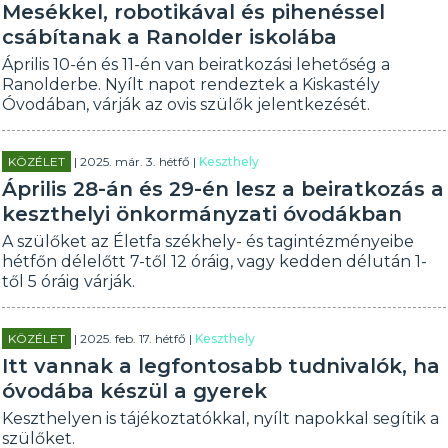
Mesékkel, robotikával és pihenéssel
csábítanak a Ranolder iskolába
Április 10-én és 11-én van beiratkozási lehetőség a
Ranolderbe. Nyílt napot rendeztek a Kiskastély
Óvodában, várják az ovis szülők jelentkezését.
KÖZÉLET
| 2025. már. 3. hétfő |
Keszthely
Április 28-án és 29-én lesz a beiratkozás a
keszthelyi önkormányzati óvodákban
A szülőket az Életfa székhely- és tagintézményeibe
hétfőn délelőtt 7-től 12 óráig, vagy kedden délután 1-
től 5 óráig várják.
KÖZÉLET
| 2025. feb. 17. hétfő |
Keszthely
Itt vannak a legfontosabb tudnivalók, ha
óvodába készül a gyerek
Keszthelyen is tájékoztatókkal, nyílt napokkal segítik a
szülőket.