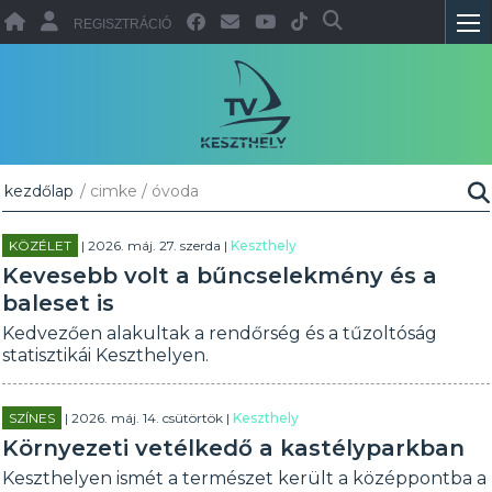
REGISZTRÁCIÓ
kezdőlap
/ cimke / óvoda
KÖZÉLET
| 2026. máj. 27. szerda |
Keszthely
Kevesebb volt a bűncselekmény és a
baleset is
Kedvezően alakultak a rendőrség és a tűzoltóság
statisztikái Keszthelyen.
SZÍNES
| 2026. máj. 14. csütörtök |
Keszthely
Környezeti vetélkedő a kastélyparkban
Keszthelyen ismét a természet került a középpontba a