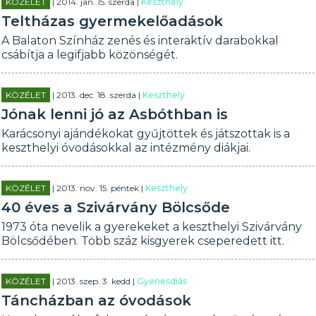
KÖZÉLET
| 2014. jan. 15. szerda |
Keszthely
Teltházas gyermekelőadások
A Balaton Színház zenés és interaktív darabokkal
csábítja a legifjabb közönségét.
KÖZÉLET
| 2013. dec. 18. szerda |
Keszthely
Jónak lenni jó az Asbóthban is
Karácsonyi ajándékokat gyűjtöttek és játszottak is a
keszthelyi óvodásokkal az intézmény diákjai.
KÖZÉLET
| 2013. nov. 15. péntek |
Keszthely
40 éves a Szivárvány Bölcsőde
1973 óta nevelik a gyerekeket a keszthelyi Szivárvány
Bölcsődében. Több száz kisgyerek cseperedett itt.
KÖZÉLET
| 2013. szep. 3. kedd |
Gyenesdiás
Táncházban az óvodások