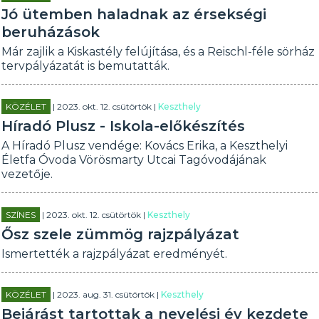
Jó ütemben haladnak az érsekségi
beruházások
Már zajlik a Kiskastély felújítása, és a Reischl-féle sörház
tervpályázatát is bemutatták.
KÖZÉLET
| 2023. okt. 12. csütörtök |
Keszthely
Híradó Plusz - Iskola-előkészítés
A Híradó Plusz vendége: Kovács Erika, a Keszthelyi
Életfa Óvoda Vörösmarty Utcai Tagóvodájának
vezetője.
SZÍNES
| 2023. okt. 12. csütörtök |
Keszthely
Ősz szele zümmög rajzpályázat
Ismertették a rajzpályázat eredményét.
KÖZÉLET
| 2023. aug. 31. csütörtök |
Keszthely
Bejárást tartottak a nevelési év kezdete