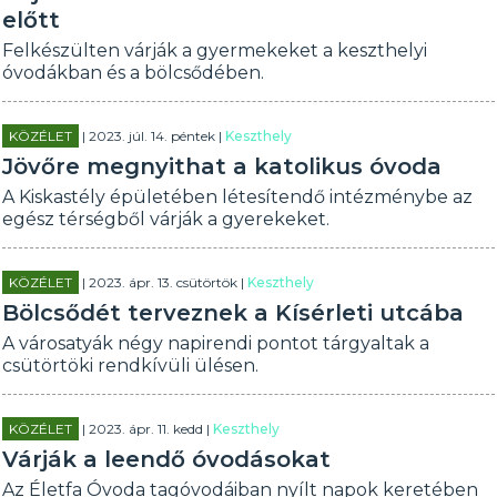
előtt
Felkészülten várják a gyermekeket a keszthelyi
óvodákban és a bölcsődében.
KÖZÉLET
| 2023. júl. 14. péntek |
Keszthely
Jövőre megnyithat a katolikus óvoda
A Kiskastély épületében létesítendő intézménybe az
egész térségből várják a gyerekeket.
KÖZÉLET
| 2023. ápr. 13. csütörtök |
Keszthely
Bölcsődét terveznek a Kísérleti utcába
A városatyák négy napirendi pontot tárgyaltak a
csütörtöki rendkívüli ülésen.
KÖZÉLET
| 2023. ápr. 11. kedd |
Keszthely
Várják a leendő óvodásokat
Az Életfa Óvoda tagóvodáiban nyílt napok keretében