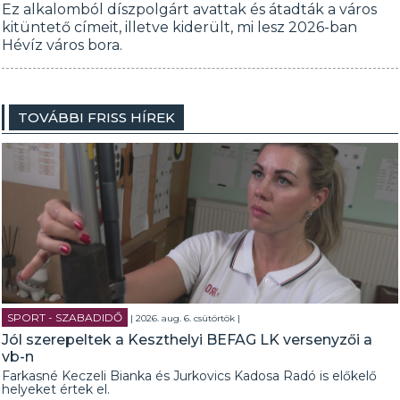
Ez alkalomból díszpolgárt avattak és átadták a város
kitüntető címeit, illetve kiderült, mi lesz 2026-ban
Hévíz város bora.
TOVÁBBI FRISS HÍREK
SPORT - SZABADIDŐ
| 2026. aug. 6. csütörtök |
Jól szerepeltek a Keszthelyi BEFAG LK versenyzői a
vb-n
Farkasné Keczeli Bianka és Jurkovics Kadosa Radó is előkelő
helyeket értek el.