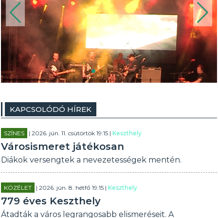
KAPCSOLÓDÓ HÍREK
SZÍNES
| 2026. jún. 11. csütörtök 19:15 |
Keszthely
Városismeret játékosan
Diákok versengtek a nevezetességek mentén.
KÖZÉLET
| 2026. jún. 8. hétfő 19:15 |
Keszthely
779 éves Keszthely
Átadták a város legrangosabb elismeréseit. A