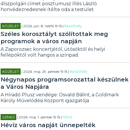
díszpolgári címet posztumusz Illés László
honvédezredesnek ítélte oda a testület.
KÖZÉLET
| 2026. jún. 8. hétfő 19:15 |
Keszthely
Széles korosztályt szólítottak meg
programok a város napján
A Zaporozsec koncertjétől, ütősöktől és helyi
fellépőktől volt hangos a színpad.
KÖZÉLET
| 2026. máj. 29. péntek 19:15 |
Keszthely
Négynapos programsorozattal készülnek
a Város Napjára
A Híradó Plusz vendége: Osvald Bálint, a Goldmark
Károly Művelődési Központ igazgatója
SZÍNES
| 2026. máj. 1. péntek 19:15 |
Hévíz
Hévíz város napját ünnepelték