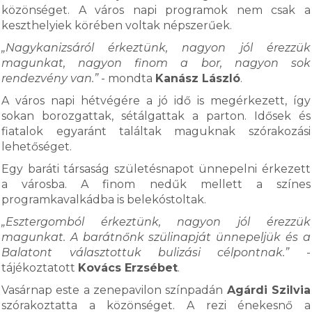
közönséget. A város napi programok nem csak a
keszthelyiek körében voltak népszerűek.
„Nagykanizsáról érkeztünk, nagyon jól érezzük
magunkat, nagyon finom a bor, nagyon sok
rendezvény van.”
- mondta
Kanász László
.
A város napi hétvégére a jó idő is megérkezett, így
sokan borozgattak, sétálgattak a parton. Idősek és
fiatalok egyaránt találtak maguknak szórakozási
lehetőséget.
Egy baráti társaság születésnapot ünnepelni érkezett
a városba. A finom nedűk mellett a színes
programkavalkádba is belekóstoltak.
„Esztergomból érkeztünk, nagyon jól érezzük
magunkat. A barátnőnk szülinapját ünnepeljük és a
Balatont választottuk bulizási célpontnak.”
-
tájékoztatott
Kovács Erzsébet
.
Vasárnap este a zenepavilon színpadán
Agárdi Szilvia
szórakoztatta a közönséget. A rezi énekesnő a