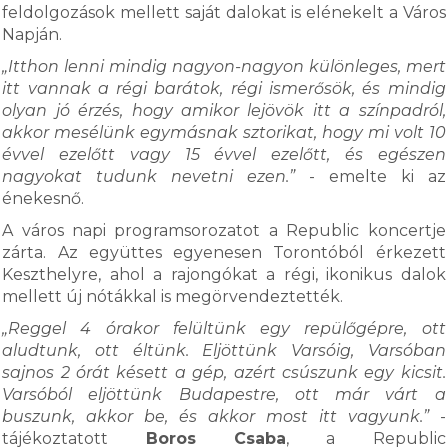
feldolgozások mellett saját dalokat is elénekelt a Város
Napján.
„Itthon lenni mindig nagyon-nagyon különleges, mert
itt vannak a régi barátok, régi ismerősök, és mindig
olyan jó érzés, hogy amikor lejövök itt a színpadról,
akkor mesélünk egymásnak sztorikat, hogy mi volt 10
évvel ezelőtt vagy 15 évvel ezelőtt, és egészen
nagyokat tudunk nevetni ezen.”
- emelte ki az
énekesnő.
A város napi programsorozatot a Republic koncertje
zárta. Az együttes egyenesen Torontóból érkezett
Keszthelyre, ahol a rajongókat a régi, ikonikus dalok
mellett új nótákkal is megörvendeztették.
„Reggel 4 órakor felültünk egy repülőgépre, ott
aludtunk, ott éltünk. Eljöttünk Varsóig, Varsóban
sajnos 2 órát késett a gép, azért csúszunk egy kicsit.
Varsóból eljöttünk Budapestre, ott már várt a
buszunk, akkor be, és akkor most itt vagyunk.”
-
tájékoztatott
Boros Csaba
, a Republic