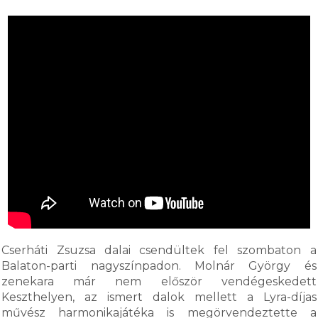
Cserháti Zsuzsa dalai csendültek fel szombaton a
Balaton-parti nagyszínpadon. Molnár György és
zenekara már nem először vendégeskedett
Keszthelyen, az ismert dalok mellett a Lyra-díjas
művész harmonikajátéka is megörvendeztette a