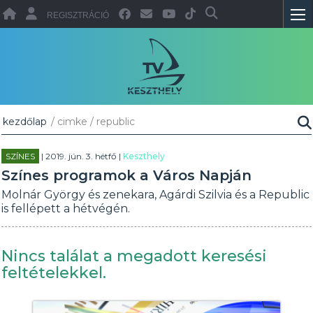
REGISZTRÁCIÓ
kezdőlap
/ cimke / republic
SZÍNES
| 2019. jún. 3. hétfő |
Keszthely
Színes programok a Város Napján
Molnár György és zenekara, Agárdi Szilvia és a Republic
is fellépett a hétvégén.
Nincs találat a megadott keresési
feltételekkel.