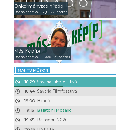
Önkormányzati híradó
Utolsó adás: 2026. júl. 22. szerda
Más-Kép(p)
Utolsó adás: 2022. dec. 23. péntek
MAI TV MŰSOR
18:29
Savaria Filmfesztivál
18:44
Savaria Filmfesztivál
19:00
Híradó
19:15
Balatoni Mozaik
19:45
Balasport 2026
20:15
UNIV TV