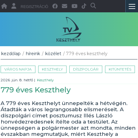
REGISZTRÁCIÓ
kezdőlap
/
híreink
/
közélet
/ 779 éves keszthely
VÁROS NAPJA
KESZTHELY
DÍSZPOLGÁR
KITÜNTETÉS
2026. jún. 8. hétfő
|
Keszthely
779 éves Keszthely
A 779 éves Keszthelyt ünnepelték a hétvégén.
Átadták a város legrangosabb elismeréseit. A
díszpolgári címet posztumusz Illés László
honvédezredesnek ítélte oda a testület. Az
ünnepségen a polgármester azt mondta, minden
évszakban megmutatjuk, miért Keszthely a