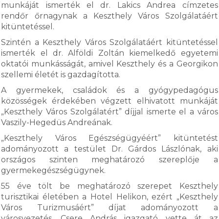
munkáját ismerték el dr. Lakics Andrea címzetes
rendőr őrnagynak a Keszthely Város Szolgálatáért
kitüntetéssel.
Szintén a Keszthely Város Szolgálatáért kitüntetéssel
ismerték el dr. Alföldi Zoltán kiemelkedő egyetemi
oktatói munkásságát, amivel Keszthely és a Georgikon
szellemi életét is gazdagította.
A gyermekek, családok és a gyógypedagógus
közösségek érdekében végzett elhivatott munkáját
„Keszthely Város Szolgálatért” díjjal ismerte el a város
Vaszily-Hegedüs Andreának.
„Keszthely Város Egészségügyéért” kitüntetést
adományozott a testület Dr. Gárdos Lászlónak, aki
országos szinten meghatározó szereplője a
gyermekegészségügynek.
55 éve tölt be meghatározó szerepet Keszthely
turisztikai életében a Hotel Helikon, ezért „Keszthely
Város Turizmusáért” díjat adományozott a
városvezetés. Csere András igazgató vette át az