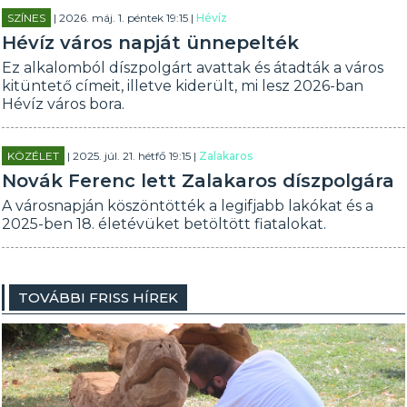
SZÍNES
| 2026. máj. 1. péntek 19:15 |
Hévíz
Hévíz város napját ünnepelték
Ez alkalomból díszpolgárt avattak és átadták a város
kitüntető címeit, illetve kiderült, mi lesz 2026-ban
Hévíz város bora.
KÖZÉLET
| 2025. júl. 21. hétfő 19:15 |
Zalakaros
Novák Ferenc lett Zalakaros díszpolgára
A városnapján köszöntötték a legifjabb lakókat és a
2025-ben 18. életévüket betöltött fiatalokat.
TOVÁBBI FRISS HÍREK