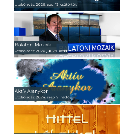
Utolsó adás: 2026. aug. 13. csütörtök
Balatoni Mozaik
Utolsó adás: 2026. júl. 28. kedd
Aktív Aranykor
Utolsó adás: 2024. szep. 9. hétfő