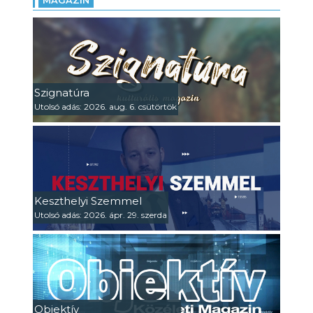
MAGAZIN
Szignatúra
Utolsó adás: 2026. aug. 6. csütörtök
Keszthelyi Szemmel
Utolsó adás: 2026. ápr. 29. szerda
Objektív