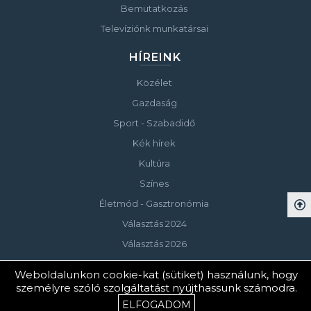
Bemutatkozás
Televíziónk munkatársai
HÍREINK
Közélet
Gazdaság
Sport - Szabadidő
Kék hírek
Kultúra
Színes
Életmód - Gasztronómia
Választás 2024
Választás 2026
Weboldalunkon cookie-kat (sütiket) használunk, hogy
© Copyright 2023 Keszthelyi Televízió
személyre szóló szolgáltatást nyújthassunk számodra.
ELFOGADOM