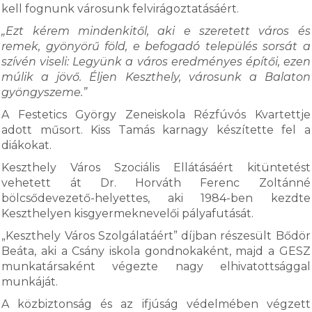
kell fognunk városunk felvirágoztatásáért.
„Ezt kérem mindenkitől, aki e szeretett város és
remek, gyönyörű föld, e befogadó település sorsát a
szívén viseli: Legyünk a város eredményes építői, ezen
múlik a jövő. Éljen Keszthely, városunk a Balaton
gyöngyszeme.”
A Festetics György Zeneiskola Rézfúvós Kvartettje
adott műsort. Kiss Tamás karnagy készítette fel a
diákokat.
Keszthely Város Szociális Ellátásáért kitüntetést
vehetett át Dr. Horváth Ferenc Zoltánné
bölcsődevezető-helyettes, aki 1984-ben kezdte
Keszthelyen kisgyermeknevelői pályafutását.
„Keszthely Város Szolgálatáért” díjban részesült Bődör
Beáta, aki a Csány iskola gondnokaként, majd a GESZ
munkatársaként végezte nagy elhivatottsággal
munkáját.
A közbiztonság és az ifjúság védelmében végzett