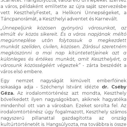
Scarletet. Hangsúlyozta, valódi élő ünnepeket szervez
a város, példaként említette az újra saját szervezésbe
vett KeszthelyFestet, a Helikoni Ünnepségeket, a
Táncpanorámát, a Keszthelyi adventet és Karnevált.
„Ünnepeljünk közösen gyönyörű városunkat, az
elmúlt év közös sikereit. És a város napjának méltó
megünneplése után folytassuk a megkezdett
munkát szelíden, civilen, közösen. Zárásul szeretném
megköszönni a mai nap kitüntetettjeinek azt a
különleges és értékes munkát, amit Keszthelyért, a
városunk közösségéért végeztek”
- zárta beszédét a
város első embere.
Egy nemzet nagyságát kiművelt emberfőinek
sokasága adja - Széchenyi Istvánt idézte
dr. Cséby
Géza.
Az irodalomtörténész azt mondta, Keszthely
bővelkedett ilyen nagyságokban, akiknek hagyatéka
mindenhol ott van a városban. Ezeket sorolta fel. Az
irodalomtörténész úgy fogalmazott, Keszthely számos
nagyszerű pillanattal gazdagította az ország
kultúrtörténetét is. Hangsúlyozta, ma továbbra is össze