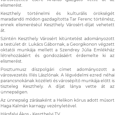
elismerést.
Keszthely történelmi és kulturális örökségét
maradandó módon gazdagította Tar Ferenc történész,
ennek elismeréséül Keszthely Városért-díjat vehetett
át.
Szintén Keszthely Városért kitüntetést adományozott
a testület dr. Lukács Gábornak, a Georgikonon végzett
oktatói munkája mellett a Szendrey Júlia Emlékház
létrehozásáért és gondozásáért érdemelte ki az
elismerést.
Posztumusz díszpolgári címet adományozott a
városvezetés Illés Lászlónak. A légvédelmi ezred néhai
parancsnokának közéleti és városépítő munkája előtt is
tiszteleg Keszthely. A díjat lánya vette át az
ünnepségen.
Az ünnepség zárásaként a Helikon kórus adott műsort
Haga Kalmán karnagy vezényletével.
Hársfalvi Ákos - Keszthelyi TV