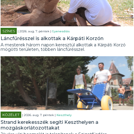
SZÍNES
| 2026. aug. 7. péntek |
Gyenesdiás
Láncfűrésszel is alkottak a Kárpáti Korzón
A mesterek három napon keresztül alkottak a Kárpáti Korzó
mögötti területen, többen láncfűrésszel.
KÖZÉLET
| 2026. aug. 7. péntek |
Keszthely
Strand kerekesszék segíti Keszthelyen a
mozgáskorlátozottakat