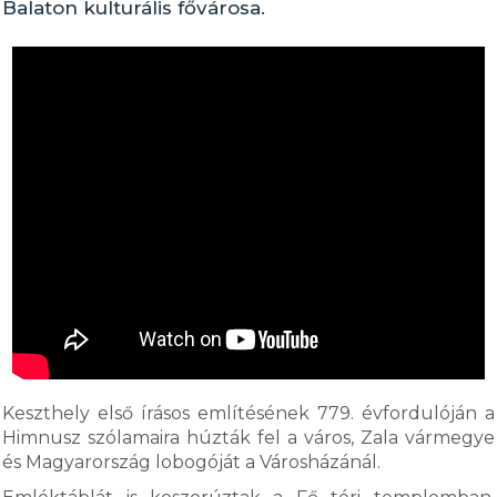
Balaton kulturális fővárosa.
Keszthely első írásos említésének 779. évfordulóján a
Himnusz szólamaira húzták fel a város, Zala vármegye
és Magyarország lobogóját a Városházánál.