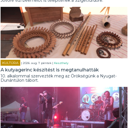
Jövőre vízi beemelőt is telepítenek a Szigetfürdőre.
KULTÚRA
| 2026. aug. 7. péntek |
Keszthely
A kutyagerinc készítést is megtanulhatták
10. alkalommal szervezték meg az Örökségünk a Nyugat-
Dunántúlon tábort.