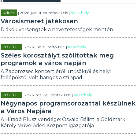
SZÍNES
| 2026. jún. 11. csütörtök 19:15 |
Keszthely
Városismeret játékosan
Diákok versengtek a nevezetességek mentén.
KÖZÉLET
| 2026. jún. 8. hétfő 19:15 |
Keszthely
Széles korosztályt szólítottak meg
programok a város napján
A Zaporozsec koncertjétől, ütősöktől és helyi
fellépőktől volt hangos a színpad.
KÖZÉLET
| 2026. máj. 29. péntek 19:15 |
Keszthely
Négynapos programsorozattal készülnek
a Város Napjára
A Híradó Plusz vendége: Osvald Bálint, a Goldmark
Károly Művelődési Központ igazgatója