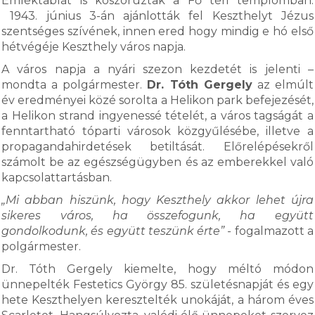
Emléktáblát is koszorúztak a Fő téri templomban.
1943. június 3-án ajánlották fel Keszthelyt Jézus
szentséges szívének, innen ered hogy mindig e hó első
hétvégéje Keszthely város napja.
A város napja a nyári szezon kezdetét is jelenti –
mondta a polgármester.
Dr. Tóth Gergely
az elmúlt
év eredményei közé sorolta a Helikon park befejezését,
a Helikon strand ingyenessé tételét, a város tagságát a
fenntartható tóparti városok közgyűlésébe, illetve a
propagandahirdetések betiltását. Előrelépésekről
számolt be az egészségügyben és az emberekkel való
kapcsolattartásban.
„Mi abban hiszünk, hogy Keszthely akkor lehet újra
sikeres város, ha összefogunk, ha együtt
gondolkodunk, és együtt teszünk érte”
- fogalmazott a
polgármester.
Dr. Tóth Gergely kiemelte, hogy méltó módon
ünnepelték Festetics György 85. születésnapját és egy
hete Keszthelyen keresztelték unokáját, a három éves