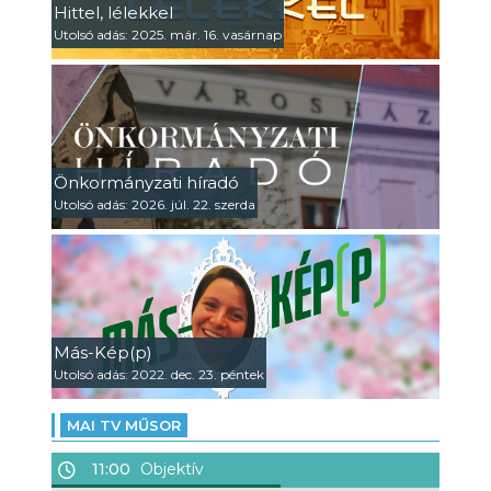
Hittel, lélekkel
Utolsó adás: 2025. már. 16. vasárnap
Önkormányzati híradó
Utolsó adás: 2026. júl. 22. szerda
Más-Kép(p)
Utolsó adás: 2022. dec. 23. péntek
MAI TV MŰSOR
11:00
Objektív