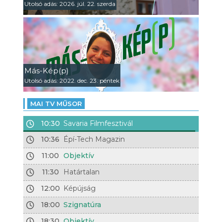
Utolsó adás: 2026. júl. 22. szerda
Más-Kép(p)
Utolsó adás: 2022. dec. 23. péntek
MAI TV MŰSOR
10:30
Savaria Filmfesztivál
10:36
Épí-Tech Magazin
11:00
Objektív
11:30
Határtalan
12:00
Képújság
18:00
Szignatúra
18:30
Objektív