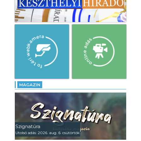
- Altér Feszt: megkezdődött
a négynapos program
Gyenesdiáson!
MAGAZIN
Szignatúra
Utolsó adás: 2026. aug. 6. csütörtök