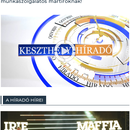
munkaszolgálatos mártíroknak!
A HÍRADÓ HÍREI