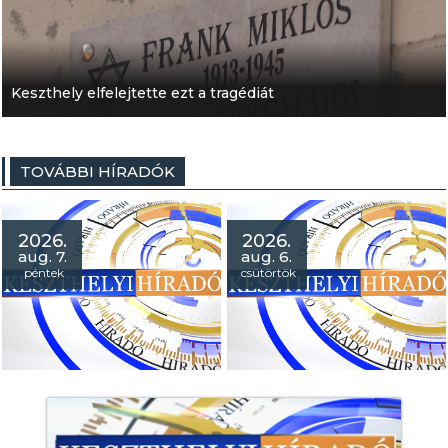
Keszthely elfelejtette ezt a tragédiát
TOVÁBBI HÍRADÓK
2026.
2026.
aug. 7.
aug. 6.
péntek
csütörtök
Híradó 2026. augusztus 07.
- Akadálymentesítés: strand
kerekesszéket vásároltak a
Városi Strandra!
- Örökségünk tábor: töretlen
a népszerűsége a
pásztorélet
hagyományainak!