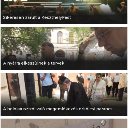
Sikeresen zárult a KeszthelyFest
A nyárra elkészülnek a tervek
A holokausztról való megemlékezés erkölcsi parancs