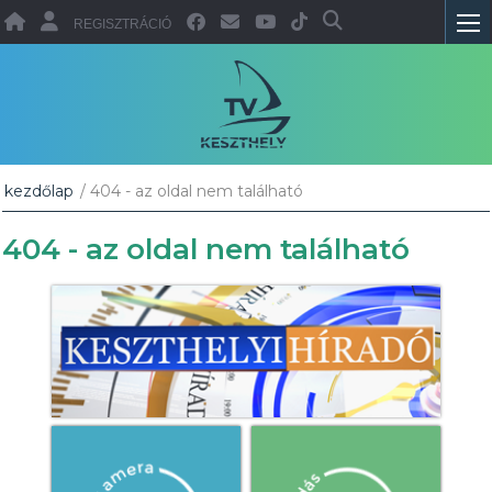
REGISZTRÁCIÓ
kezdőlap
/ 404 - az oldal nem található
404 - az oldal nem található