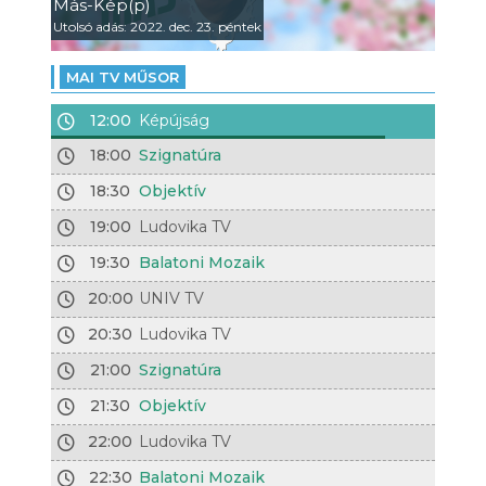
Más-Kép(p)
Utolsó adás: 2022. dec. 23. péntek
MAI TV MŰSOR
12:00
Képújság
18:00
Szignatúra
18:30
Objektív
19:00
Ludovika TV
19:30
Balatoni Mozaik
20:00
UNIV TV
20:30
Ludovika TV
21:00
Szignatúra
21:30
Objektív
22:00
Ludovika TV
22:30
Balatoni Mozaik