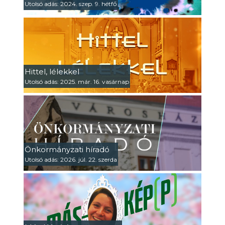
Utolsó adás: 2024. szep. 9. hétfő
Hittel, lélekkel
Utolsó adás: 2025. már. 16. vasárnap
Önkormányzati híradó
Utolsó adás: 2026. júl. 22. szerda