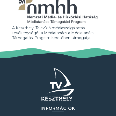
A Keszthelyi Televízió médiaszolgáltatási
tevékenységét a Médiatanács a Médiatanács
Támogatási Program keretében támogatja.
INFORMÁCIÓK