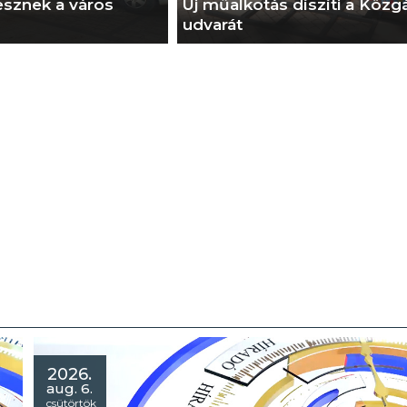
esznek a város
Új műalkotás díszíti a Közg
udvarát
2026.
aug. 6.
csütörtök