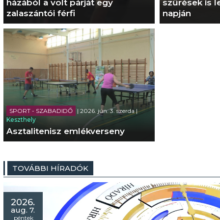
házából a volt párját egy
szűrések is l
zalaszántói férfi
napján
SPORT - SZABADIDŐ
| 2026. jún. 3. szerda |
Keszthely
Asztalitenisz emlékverseny
TOVÁBBI HÍRADÓK
2026.
aug. 7.
péntek