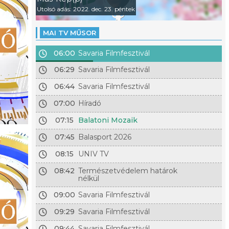
Utolsó adás: 2022. dec. 23. péntek
MAI TV MŰSOR
06:00
Savaria Filmfesztivál
Híradó 2026. augusztus 06.
osi
06:29
Savaria Filmfesztivál
- Aszály: katasztrofális a vízhiány, a Balaton vízállása 54
- Georgikon: rekordszámban vettek fel hallgatókat
06:44
Savaria Filmfesztivál
Keszthelyre!
07:00
Híradó
- Vöröskereszt: retro véradást szerveztek, nagy szüksé
donorokra!
07:15
Balatoni Mozaik
07:45
Balasport 2026
08:15
UNIV TV
08:42
Természetvédelem határok
nélkül
09:00
Savaria Filmfesztivál
09:29
Savaria Filmfesztivál
09:44
Savaria Filmfesztivál