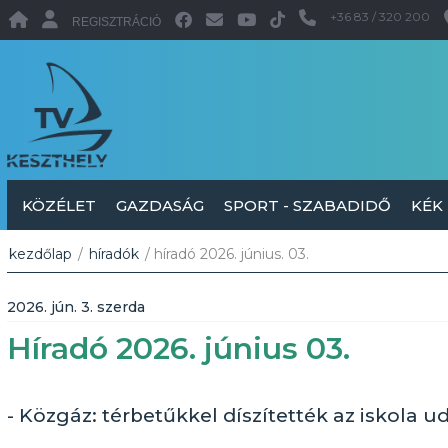
+36 83 / 320 200
REGISZTRÁCIÓ
KÖZÉLET
GAZDASÁG
SPORT - SZABADIDŐ
KÉK
kezdőlap
/
híradók
/ híradó 2026. június. 03.
2026. jún. 3. szerda
Híradó 2026. június 03.
- Közgáz: térbetűkkel díszítették az iskola u