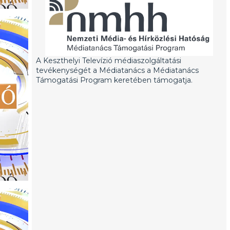
A Keszthelyi Televízió médiaszolgáltatási
tevékenységét a Médiatanács a Médiatanács
Támogatási Program keretében támogatja.
Híradó 2026. július 29.
- NKA pályázatok: támogatásokat kifogásol a városvez
- Kánikula: a szervezet extrém megterhelésével jár a 
- Balatoni Szövetség: felfüggeszti tagságát Keszthely