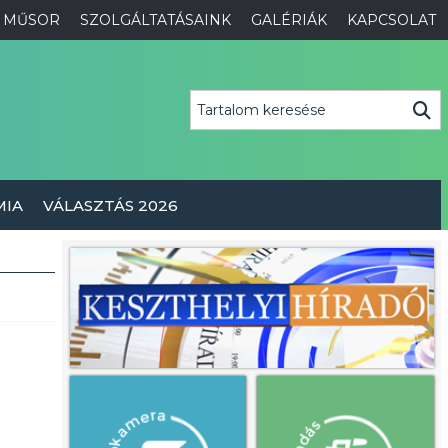
MŰSOR
SZOLGÁLTATÁSAINK
GALÉRIÁK
KAPCSOLAT
MIA
VÁLASZTÁS 2026