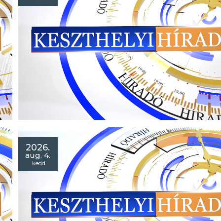
Híradó 2026. augusztus 07.
- Akadálymentesítés: strand kerekesszéket vásároltak a Vár
Strandra!
- Örökségünk tábor: töretlen a népszerűsége a pásztorélet
hagyományainak!
- Altér Feszt: megkezdődött a négynapos program
Gyenesdiáson!
2026.
aug. 4.
kedd