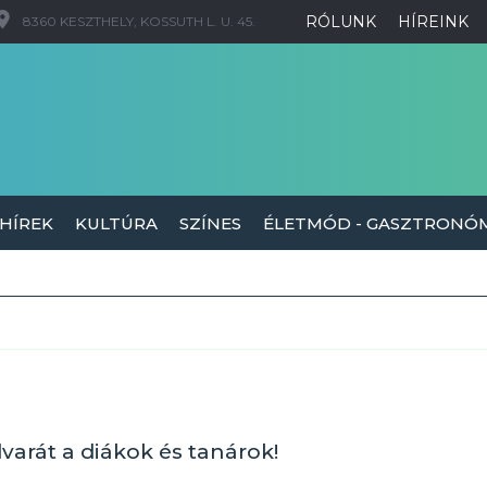
RÓLUNK
HÍREINK
8360 KESZTHELY, KOSSUTH L. U. 45.
 HÍREK
KULTÚRA
SZÍNES
ÉLETMÓD - GASZTRONÓ
dvarát a diákok és tanárok!