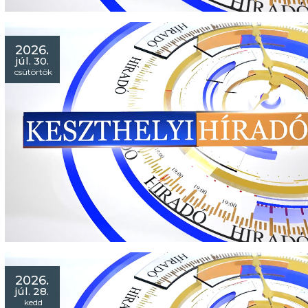
2026.
júl. 30.
csütörtök
2026.
júl. 28.
kedd