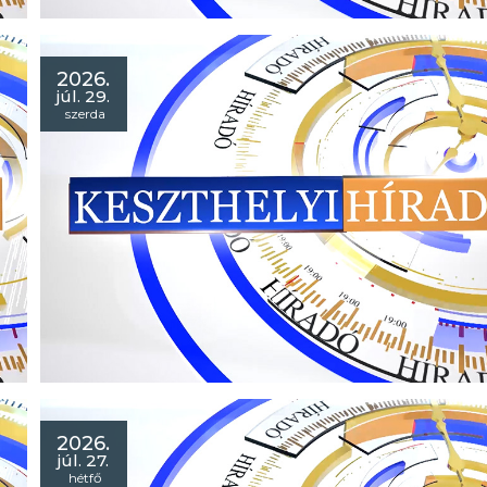
2026.
júl. 29.
szerda
Híradó 2026. július 30.
- Zárva. ideiglenes fürdési tilalmat rendeltek el a Helikon
strandon!
- Forgatag: elkezdődött a harmincnegyedik Keszthelyi
Borünnep!
- Szent Miklós kápolna: az ásatás eddigi eredményeit
mutatták be!
2026.
júl. 27.
hétfő