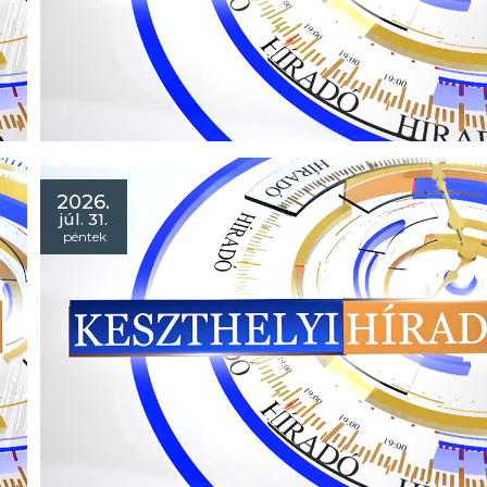
Híradó 2026. augusztus 05.
- Helikon Strand: újra kinyitott a fürdőhely, kiváló a vízminős
- Kórház: visszaköltözött a helyére az intenzív osztály!
- Kutyaegészség: családi napot szerveztek a kutyásoknak!
2026.
júl. 31.
péntek
Híradó 2026. augusztus 03.
- Hőség: a vízzel és árammal is takarékoskodik az
önkormányzat!
- Helikon strand: károkozásra gyanakodnak, feljelentést tett
város!
- Érték vagy!: átadták a vonyarcvashegyi halászkertet!