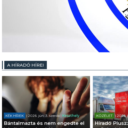
A HÍRADÓ HÍREI
KÉK HÍREK
| 2026. jún. 3. szerda |
Keszthely
KÖZÉLET
| 2026. 
Bántalmazta és nem engedte el
Híradó Plusz