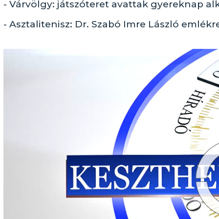
- Várvölgy: játszóteret avattak gyereknap a
- Asztalitenisz: Dr. Szabó Imre László emlék