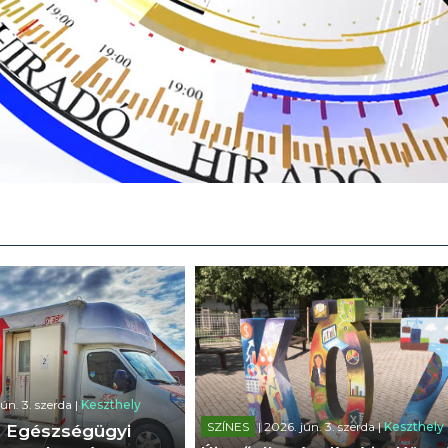
jún. 3. szerda |
Keszthely
SZÍNES
| 2026. jún. 3. szerda |
Keszthely
: Egészségügyi