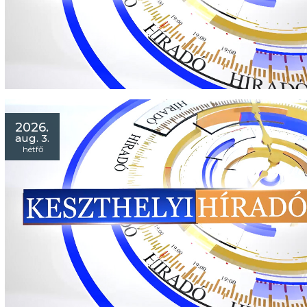
2026.
aug. 3.
hétfő