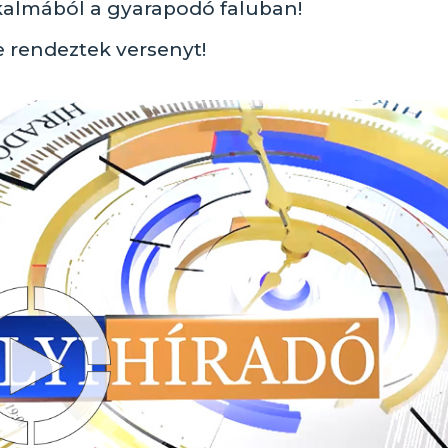
lkalmából a gyarapodó faluban!
re rendeztek versenyt!