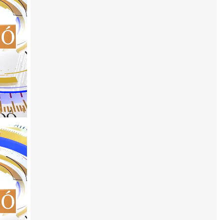
Híradó 2026. július 27.
os
- Géptalálkozó: több újdonsággal készültek a
Majormúzeumban!
- Lecsóparty: jótékonysági céllal főztek a Keszthelyi Pi
- Összefogás: befejeződött a keszthelyi zsidó temető
megtisztítása!