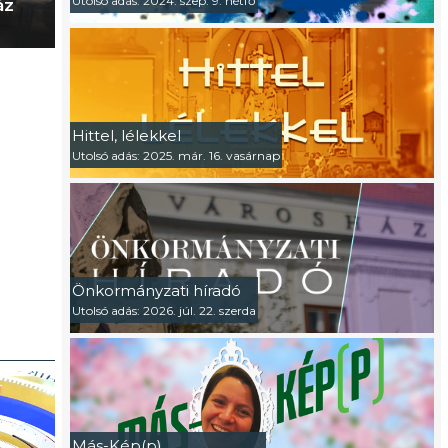
Utolsó adás: 2024. szep. 9. hétfő
áz
Hittel, lélekkel
Utolsó adás: 2025. már. 16. vasárnap
Önkormányzati híradó
Utolsó adás: 2026. júl. 22. szerda
Más-Kép(p)