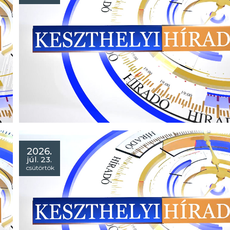
Híradó 2026. július 28.
- Hálaadó szentmise: elköszöntek a keszthelyi hívek Solym
András atyától!
- Jubileum: harmincadik alkalommal szerveztek fúvós
találkozót!
- Rátermettség: kiderült ki a Falu bikája és a Zsidi Amazon
Várvölgyön!
2026.
júl. 23.
csütörtök