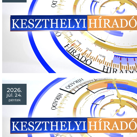
2026.
júl. 24.
péntek