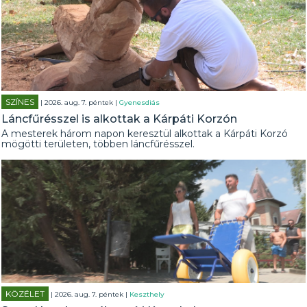
SZÍNES
| 2026. aug. 7. péntek |
Gyenesdiás
Láncfűrésszel is alkottak a Kárpáti Korzón
A mesterek három napon keresztül alkottak a Kárpáti Korzó
mögötti területen, többen láncfűrésszel.
KÖZÉLET
| 2026. aug. 7. péntek |
Keszthely