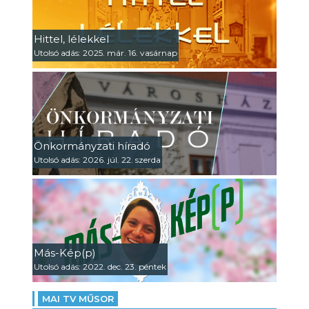
Hittel, lélekkel
Utolsó adás: 2025. már. 16. vasárnap
Önkormányzati híradó
Utolsó adás: 2026. júl. 22. szerda
Más-Kép(p)
Utolsó adás: 2022. dec. 23. péntek
MAI TV MŰSOR