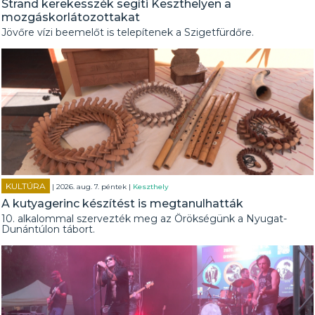
Strand kerekesszék segíti Keszthelyen a
mozgáskorlátozottakat
Jövőre vízi beemelőt is telepítenek a Szigetfürdőre.
KULTÚRA
| 2026. aug. 7. péntek |
Keszthely
A kutyagerinc készítést is megtanulhatták
10. alkalommal szervezték meg az Örökségünk a Nyugat-
Dunántúlon tábort.