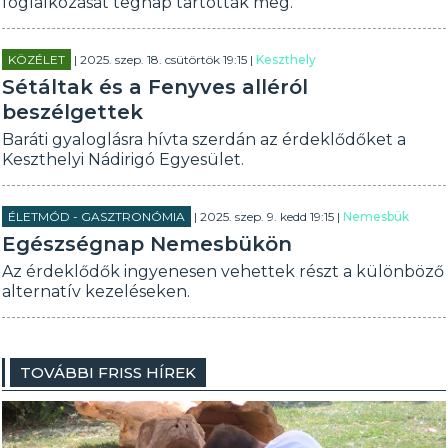
foglalkozását tegnap tartották meg.
KÖZÉLET
| 2025. szep. 18. csütörtök 19:15 |
Keszthely
Sétáltak és a Fenyves alléról
beszélgettek
Baráti gyaloglásra hívta szerdán az érdeklődőket a
Keszthelyi Nádirigó Egyesület.
ÉLETMÓD - GASZTRONÓMIA
| 2025. szep. 9. kedd 19:15 |
Nemesbük
Egészségnap Nemesbükön
Az érdeklődők ingyenesen vehettek részt a különböző
alternatív kezeléseken.
TOVÁBBI FRISS HÍREK