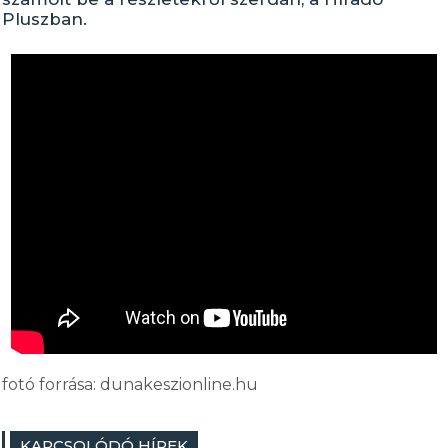
Pluszban.
fotó forrása: dunakeszionline.hu
KAPCSOLÓDÓ HÍREK