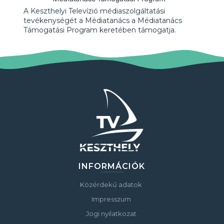
A Keszthelyi Televízió médiaszolgáltatási
tevékenységét a Médiatanács a Médiatanács
Támogatási Program keretében támogatja.
INFORMÁCIÓK
Közérdekű adatok
Impresszum
Jogi nyilatkozat