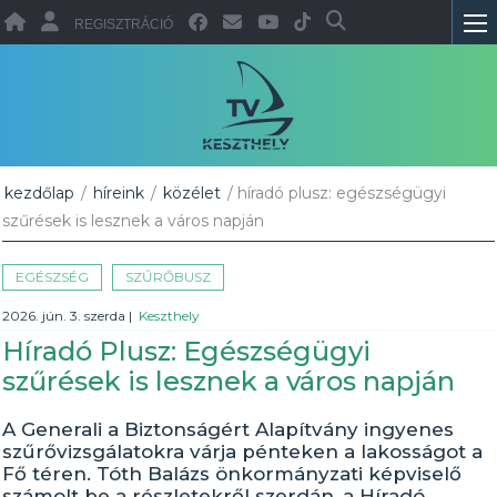
REGISZTRÁCIÓ
kezdőlap
/
híreink
/
közélet
/ híradó plusz: egészségügyi
szűrések is lesznek a város napján
EGÉSZSÉG
SZŰRŐBUSZ
2026. jún. 3. szerda
|
Keszthely
Híradó Plusz: Egészségügyi
szűrések is lesznek a város napján
A Generali a Biztonságért Alapítvány ingyenes
szűrővizsgálatokra várja pénteken a lakosságot a
Fő téren. Tóth Balázs önkormányzati képviselő
számolt be a részletekről szerdán, a Híradó