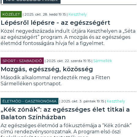
KÖZÉLET
| 2025. okt. 28. kedd 19:15 |
Keszthely
Lépésről lépésre - az egészségért
Közel negyedszázada indult útjára Keszthelyen a „Séta
az egészségért” program. A mozgás és az egészséges
életmód fontosságára hívja fel a figyelmet.
SPORT - SZABADIDŐ
| 2025. okt. 22. szerda 19:15 |
Sármellék
Mozgás, egészség, közösség
Második alkalommal rendezték meg a Fitten
Sármelléken sportnapot.
ÉLETMÓD - GASZTRONÓMIA
| 2025. okt. 3. péntek 19:15 |
Keszthely
„Kék zónák”: az egészséges élet titkai a
Balaton Színházban
Az egészséges életmód a fókusztémája a “Kék zónák”
című rendezvénysorozatnak. A program első őszi