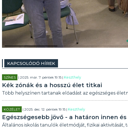
KAPCSOLÓDÓ HÍREK
SZÍNES
| 2025. már. 7. péntek 19:15 |
Keszthely
Kék zónák és a hosszú élet titkai
Több helyszínen tartanak előadást az egészséges életm
KÖZÉLET
| 2025. dec. 12. péntek 19:15 |
Keszthely
Egészségesebb jövő - a határon innen és 
Általános iskolás tanulók életmódját, fizikai aktivitását