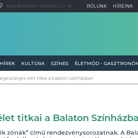
RÓLUNK
HÍREINK
8360 KESZTHELY, KOSSUTH L. U. 45.
 HÍREK
KULTÚRA
SZÍNES
ÉLETMÓD - GASZTRONÓ
 egészséges élet titkai a balaton színházban
let titkai a Balaton Színházb
ék zónák” című rendezvénysorozatnak. A Bal