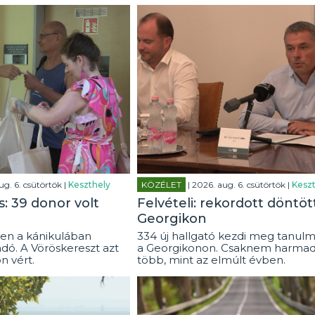
ug. 6. csütörtök |
Keszthely
KÖZÉLET
| 2026. aug. 6. csütörtök |
Keszt
: 39 donor volt
Felvételi: rekordott döntöt
Georgikon
en a kánikulában
334 új hallgató kezdi meg tanulm
dó. A Vöröskereszt azt
a Georgikonon. Csaknem harmad
on vért.
több, mint az elmúlt évben.