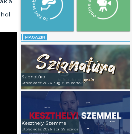
ák a
ahol
MAGAZIN
Szignatúra
Utolsó adás: 2026. aug. 6. csütörtök
Keszthelyi Szemmel
Utolsó adás: 2026. ápr. 29. szerda