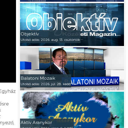
Objektív
Utolsó adás: 2026. aug. 13. csütörtök
Balatoni Mozaik
Utolsó adás: 2026. júl. 28. kedd
 Egyház
ésre
s
t
Aktív Aranykor
nyező,