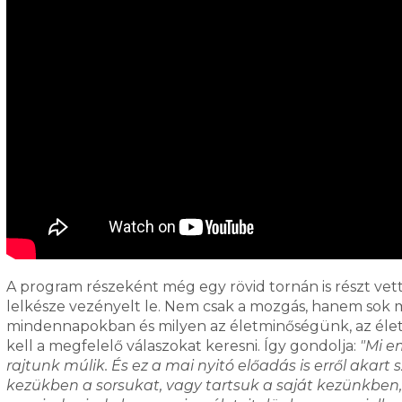
A program részeként még egy rövid tornán is részt vet
lelkésze vezényelt le. Nem csak a mozgás, hanem sok
mindennapokban és milyen az életminőségünk, az éle
kell a megfelelő válaszokat keresni. Így gondolja:
"Mi e
rajtunk múlik. És ez a mai nyitó előadás is erről akart 
kezükben a sorsukat, vagy tartsuk a saját kezünkben