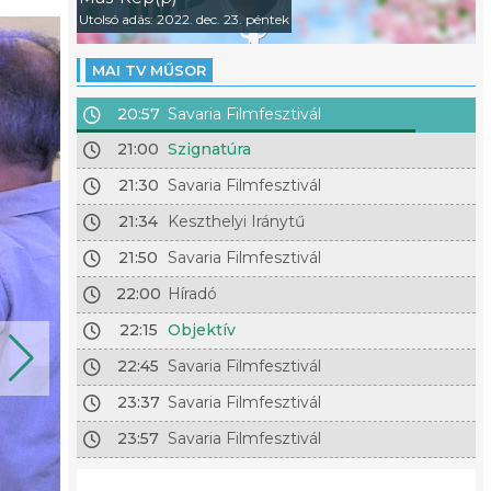
Utolsó adás: 2022. dec. 23. péntek
MAI TV MŰSOR
20:57
Savaria Filmfesztivál
21:00
Szignatúra
21:30
Savaria Filmfesztivál
21:34
Keszthelyi Iránytű
21:50
Savaria Filmfesztivál
22:00
Híradó
22:15
Objektív
22:45
Savaria Filmfesztivál
23:37
Savaria Filmfesztivál
23:57
Savaria Filmfesztivál