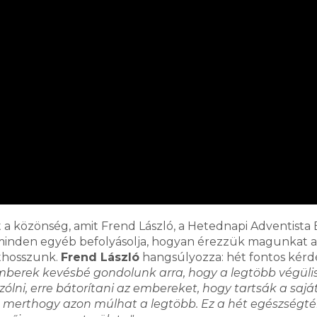
t a közönség, amit Frend László, a Hetednapi Adventista
 minden egyéb befolyásolja, hogyan érezzük magunkat a
thosszunk.
Frend László
hangsúlyozza: hét fontos kérd
mberek kevésbé gondolunk arra, hogy a legtöbb végüli
szólni, erre bátorítani az embereket, hogy tartsák a sajá
, merthogy azon múlhat a legtöbb. Ez a hét egészségté