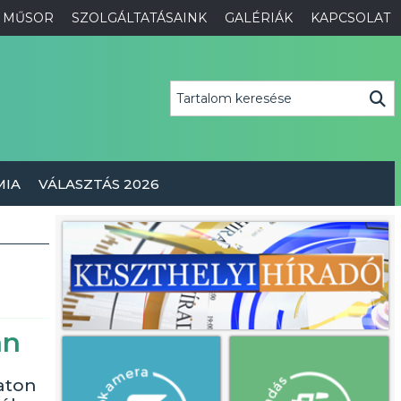
MŰSOR
SZOLGÁLTATÁSAINK
GALÉRIÁK
KAPCSOLAT
MIA
VÁLASZTÁS 2026
an
aton