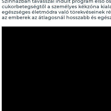
Színházban tavasszal indult program első ős
cukorbetegségtől a személyes kékzóna kiala
egészséges életmódra való törekvéseinek ré
az emberek az átlagosnál hosszabb és egész