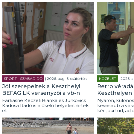
SPORT - SZABADIDŐ
| 2026. aug. 6. csütörtök |
KÖZÉLET
| 2026. a
Jól szerepeltek a Keszthelyi
Retro véradás
BEFAG LK versenyzői a vb-n
Keszthelyen
Farkasné Keczeli Bianka és Jurkovics
Nyáron, különös
Kadosa Radó is előkelő helyeket értek
kevesebb a véra
el.
kéri, aki tud, adj