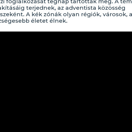
zi foglalkozását tegnap tartották meg. A tém
kításáig terjednek, az adventista közösség
szeként. A kék zónák olyan régiók, városok, 
ségesebb életet élnek.