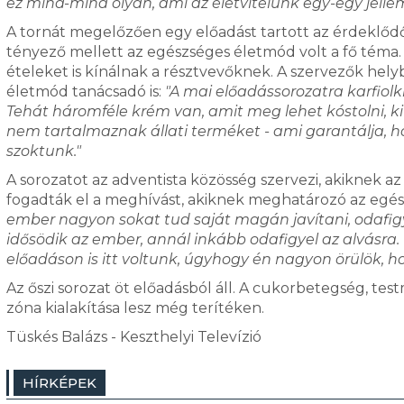
ez mind-mind olyan, ami az életvitelünk egy-egy jellem
A tornát megelőzően egy előadást tartott az érdeklődő
tényező mellett az egészséges életmód volt a fő téma
ételeket is kínálnak a résztvevőknek. A szervezők hely
életmód tanácsadó is:
"A mai előadássorozatra karfiol
Tehát háromféle krém van, amit meg lehet kóstolni, k
nem tartalmaznak állati terméket - ami garantálja, 
szoktunk."
A sorozatot az adventista közösség szervezi, akiknek a
fogadták el a meghívást, akiknek meghatározó az egé
ember nagyon sokat tud saját magán javítani, odafigy
idősödik az ember, annál inkább odafigyel az alvásra
előadáson is itt voltunk, úgyhogy én nagyon örülök, ho
Az őszi sorozat öt előadásból áll. A cukorbetegség, te
zóna kialakítása lesz még terítéken.
Tüskés Balázs - Keszthelyi Televízió
HÍRKÉPEK