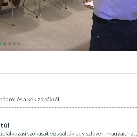
ódról és a kék zónákról.
túl
, táplálkozási szokásait vizsgálták egy szlovén-magyar, ha