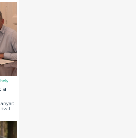
hely
t a
ányait
ával