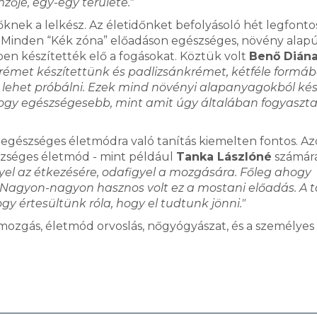
zője, egy-egy területe."
knek a lelkész. Az életidőnket befolyásoló hét legfont
. Minden “Kék zóna” előadáson egészséges, növény alap
ben készítették elő a fogásokat. Köztük volt
Benő Dián
krémet készítettünk és padlizsánkrémet, kétféle formáb
i lehet próbálni. Ezek mind növényi alapanyagokból kés
hogy egészségesebb, mint amit úgy általában fogyaszta
z egészséges életmódra való tanítás kiemelten fontos. A
szséges életmód - mint például
Tanka Lászlóné
számára
el az étkezésére, odafigyel a mozgására. Főleg ahogy
. Nagyon-nagyon hasznos volt ez a mostani előadás. A t
gy értesültünk róla, hogy el tudtunk jönni."
stmozgás, életmód orvoslás, nőgyógyászat, és a személyes