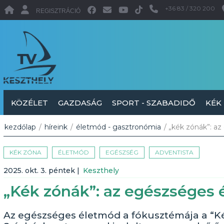
+36 83 / 320 200
REGISZTRÁCIÓ
KÖZÉLET
GAZDASÁG
SPORT - SZABADIDŐ
KÉK
kezdőlap
/
híreink
/
életmód - gasztronómia
/ „kék zónák”: az
KÉK ZÓNA
ÉLETMÓD
EGÉSZSÉG
ADVENTISTA
2025. okt. 3. péntek
|
Keszthely
„Kék zónák”: az egészséges é
Az egészséges életmód a fókusztémája a “K