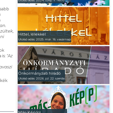
Utolsó adás: 2024. szep. 9. hétfő
osabb
ú
a
an.
zültek,
Hittel, lélekkel
ni
Utolsó adás: 2025. már. 16. vasárnap
zok
 is:
"Az
avaszi
Önkormányzati híradó
Utolsó adás: 2026. júl. 22. szerda
 kék
Más-Kép(p)