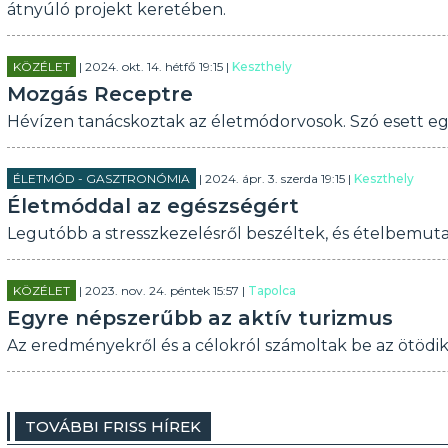
átnyúló projekt keretében.
KÖZÉLET
| 2024. okt. 14. hétfő 19:15 |
Keszthely
Mozgás Receptre
Hévízen tanácskoztak az életmódorvosok. Szó esett egy
ÉLETMÓD - GASZTRONÓMIA
| 2024. ápr. 3. szerda 19:15 |
Keszthely
Életmóddal az egészségért
Legutóbb a stresszkezelésről beszéltek, és ételbemutató
KÖZÉLET
| 2023. nov. 24. péntek 15:57 |
Tapolca
Egyre népszerűbb az aktív turizmus
Az eredményekről és a célokról számoltak be az ötödi
TOVÁBBI FRISS HÍREK