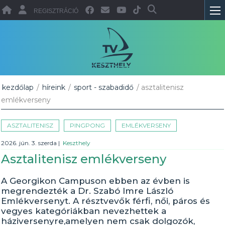
REGISZTRÁCIÓ
kezdőlap
/
híreink
/
sport - szabadidő
/ asztalitenisz
emlékverseny
ASZTALITENISZ
PINGPONG
EMLÉKVERSENY
2026. jún. 3. szerda
|
Keszthely
Asztalitenisz emlékverseny
A Georgikon Campuson ebben az évben is
megrendezték a Dr. Szabó Imre László
Emlékversenyt. A résztvevők férfi, női, páros és
vegyes kategóriákban nevezhettek a
háziversenyre,amelyen nem csak dolgozók,