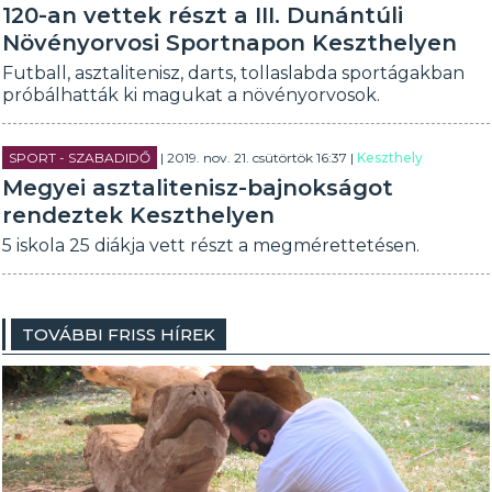
120-an vettek részt a III. Dunántúli
Növényorvosi Sportnapon Keszthelyen
Futball, asztalitenisz, darts, tollaslabda sportágakban
próbálhatták ki magukat a növényorvosok.
SPORT - SZABADIDŐ
| 2019. nov. 21. csütörtök 16:37 |
Keszthely
Megyei asztalitenisz-bajnokságot
rendeztek Keszthelyen
5 iskola 25 diákja vett részt a megmérettetésen.
TOVÁBBI FRISS HÍREK