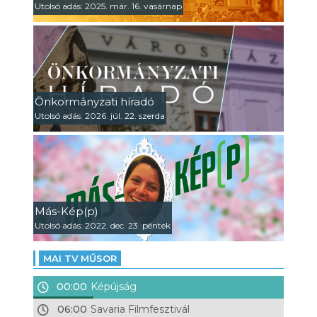
Utolsó adás: 2025. már. 16. vasárnap
Önkormányzati híradó
Utolsó adás: 2026. júl. 22. szerda
Más-Kép(p)
Utolsó adás: 2022. dec. 23. péntek
MAI TV MŰSOR
00:00
Képújság
06:00
Savaria Filmfesztivál