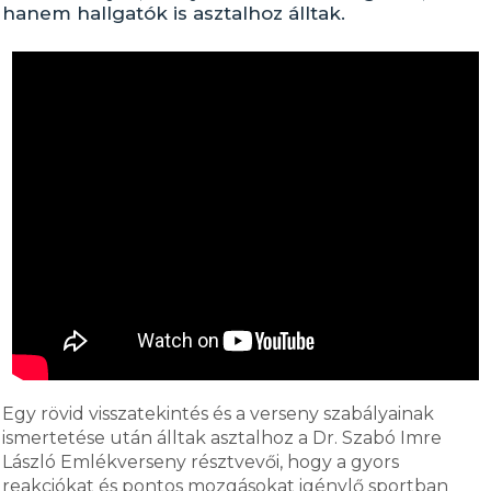
hanem hallgatók is asztalhoz álltak.
Egy rövid visszatekintés és a verseny szabályainak
ismertetése után álltak asztalhoz a Dr. Szabó Imre
László Emlékverseny résztvevői, hogy a gyors
reakciókat és pontos mozgásokat igénylő sportban