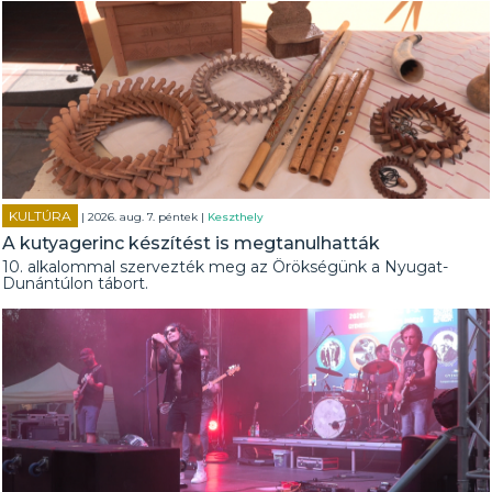
KULTÚRA
| 2026. aug. 7. péntek |
Keszthely
A kutyagerinc készítést is megtanulhatták
10. alkalommal szervezték meg az Örökségünk a Nyugat-
Dunántúlon tábort.