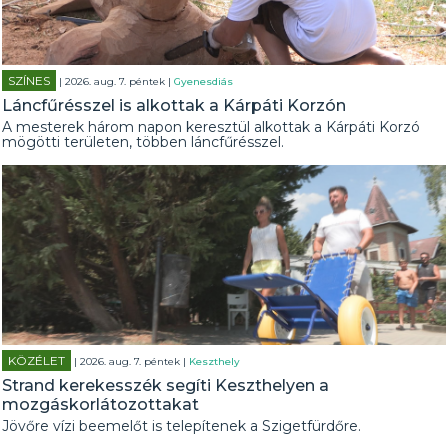
SZÍNES
| 2026. aug. 7. péntek |
Gyenesdiás
Láncfűrésszel is alkottak a Kárpáti Korzón
A mesterek három napon keresztül alkottak a Kárpáti Korzó
mögötti területen, többen láncfűrésszel.
KÖZÉLET
| 2026. aug. 7. péntek |
Keszthely
Strand kerekesszék segíti Keszthelyen a
mozgáskorlátozottakat
Jövőre vízi beemelőt is telepítenek a Szigetfürdőre.