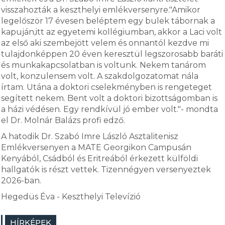
visszahozták a keszthelyi emlékversenyre."Amikor
legelőször 17 évesen beléptem egy bulek tábornak a
kapuján,itt az egyetemi kollégiumban, akkor a Laci volt
az első aki szembejött velem és onnantól kezdve mi
tulajdonképpen 20 éven keresztül legszorosabb baráti
és munkakapcsolatban is voltunk. Nekem tanárom
volt, konzulensem volt. A szakdolgozatomat nála
írtam. Utána a doktori cselekményben is rengeteget
segített nekem. Bent volt a doktori bizottságomban is
a házi védésen. Egy rendkívül jó ember volt."- mondta
el Dr. Molnár Balázs profi edző.
A hatodik Dr. Szabó Imre László Asztalitenisz
Emlékversenyen a MATE Georgikon Campusán
Kenyából, Csádból és Eritreából érkezett külföldi
hallgatók is részt vettek. Tizennégyen versenyeztek
2026-ban.
Hegedüs Éva - Keszthelyi Televízió
HÍRKÉPEK