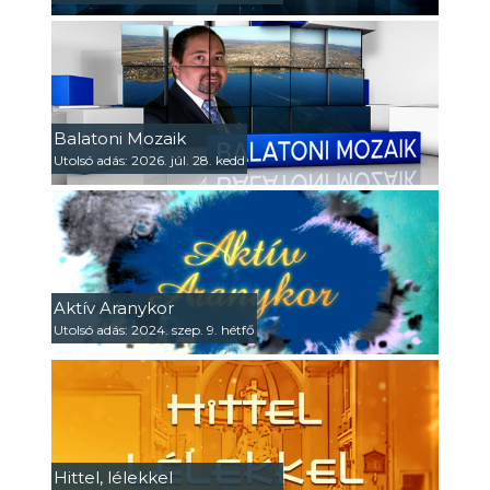
Balatoni Mozaik
Utolsó adás: 2026. júl. 28. kedd
Aktív Aranykor
Utolsó adás: 2024. szep. 9. hétfő
Hittel, lélekkel