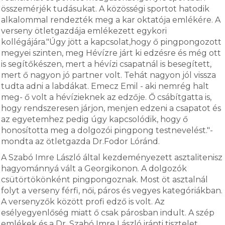
összemérjék tudásukat. A közösségi sportot hatodik
alkalommal rendezték meg a kar oktatója emlékére. A
verseny ötletgazdája emlékezett egykori
kollégájára."Úgy jött a kapcsolat,hogy ő pingpongozott
megyei szinten, meg Hévízre járt ki edzésre és még ott
is segítőkészen, mert a hévízi csapatnál is besegített,
mert ő nagyon jó partner volt. Tehát nagyon jól vissza
tudta adni a labdákat. Emecz Emil - aki nemrég halt
meg- ő volt a hévízieknek az edzője. Ő csábítgatta is,
hogy rendszeresen járjon, menjen edzeni a csapatot és
az egyetemhez pedig úgy kapcsolódik, hogy ő
honosította meg a dolgozói pingpong testnevelést."-
mondta az ötletgazda Dr.Fodor Lóránd.
A Szabó Imre László által kezdeményezett asztalitenisz
hagyománnyá vált a Georgikonon. A dolgozók
csütörtökönként pingpongoznak. Most öt asztalnál
folyt a verseny férfi, női, páros és vegyes kategóriákban.
A versenyzők között profi edző is volt. Az
esélyegyenlőség miatt ő csak párosban indult. A szép
emlékek és a Dr. Szabó Imre László iránti tisztelet