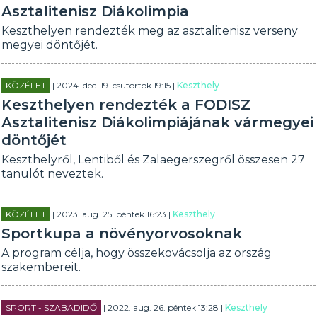
Asztalitenisz Diákolimpia
Keszthelyen rendezték meg az asztalitenisz verseny
megyei döntőjét.
KÖZÉLET
| 2024. dec. 19. csütörtök 19:15 |
Keszthely
Keszthelyen rendezték a FODISZ
Asztalitenisz Diákolimpiájának vármegyei
döntőjét
Keszthelyről, Lentiből és Zalaegerszegről összesen 27
tanulót neveztek.
KÖZÉLET
| 2023. aug. 25. péntek 16:23 |
Keszthely
Sportkupa a növényorvosoknak
A program célja, hogy összekovácsolja az ország
szakembereit.
SPORT - SZABADIDŐ
| 2022. aug. 26. péntek 13:28 |
Keszthely