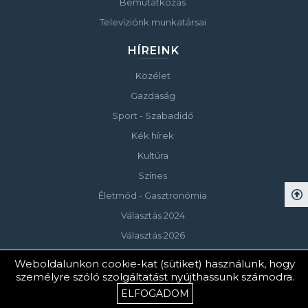
Bemutatkozás
Televíziónk munkatársai
HÍREINK
Közélet
Gazdaság
Sport - Szabadidő
Kék hírek
Kultúra
Színes
Életmód - Gasztronómia
Választás 2024
Választás 2026
Weboldalunkon cookie-kat (sütiket) használunk, hogy
személyre szóló szolgáltatást nyújthassunk számodra.
© Copyright 2023 Keszthelyi Televízió
ELFOGADOM