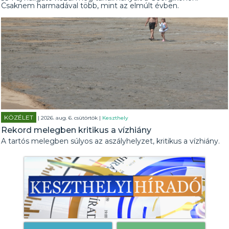
Csaknem harmadával több, mint az elmúlt évben.
KÖZÉLET
| 2026. aug. 6. csütörtök |
Keszthely
Rekord melegben kritikus a vízhiány
A tartós melegben súlyos az aszályhelyzet, kritikus a vízhiány.