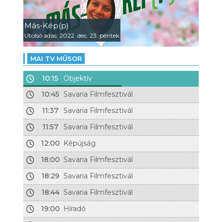
Más-Kép(p)
Utolsó adás: 2022. dec. 23. péntek
MAI TV MŰSOR
10:15
Objektív
10:45
Savaria Filmfesztivál
11:37
Savaria Filmfesztivál
11:57
Savaria Filmfesztivál
12:00
Képújság
18:00
Savaria Filmfesztivál
18:29
Savaria Filmfesztivál
18:44
Savaria Filmfesztivál
19:00
Híradó