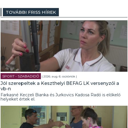
TOVÁBBI FRISS HÍREK
SPORT - SZABADIDŐ
| 2026. aug. 6. csütörtök |
Jól szerepeltek a Keszthelyi BEFAG LK versenyzői a
vb-n
Farkasné Keczeli Bianka és Jurkovics Kadosa Radó is előkelő
helyeket értek el.