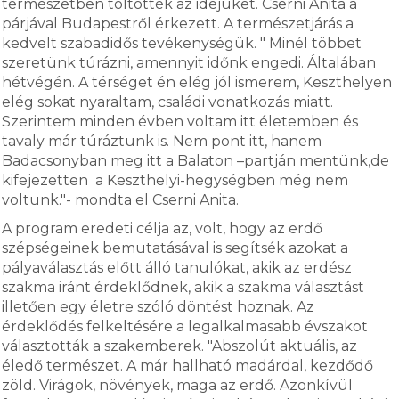
természetben töltötték az idejüket. Cserni Anita a
párjával Budapestről érkezett. A természetjárás a
kedvelt szabadidős tevékenységük. " Minél többet
szeretünk túrázni, amennyit időnk engedi. Általában
hétvégén. A térséget én elég jól ismerem, Keszthelyen
elég sokat nyaraltam, családi vonatkozás miatt.
Szerintem minden évben voltam itt életemben és
tavaly már túráztunk is. Nem pont itt, hanem
Badacsonyban meg itt a Balaton –partján mentünk,de
kifejezetten a Keszthelyi-hegységben még nem
voltunk."- mondta el Cserni Anita.
A program eredeti célja az, volt, hogy az erdő
szépségeinek bemutatásával is segítsék azokat a
pályaválasztás előtt álló tanulókat, akik az erdész
szakma iránt érdeklődnek, akik a szakma választást
illetően egy életre szóló döntést hoznak. Az
érdeklődés felkeltésére a legalkalmasabb évszakot
választották a szakemberek. "Abszolút aktuális, az
éledő természet. A már hallható madárdal, kezdődő
zöld. Virágok, növények, maga az erdő. Azonkívül