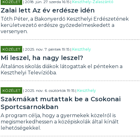
KÖZÉLET
| 2018. jún. 27. szerda 16:15 |
Keszthely-Zalaszántó
Zalai lett Az év erdésze idén
Tóth Péter, a Bakonyerdő Keszthelyi Erdészetének
kerületvezető erdésze győzedelmeskedett a
versenyen.
KÖZÉLET
| 2025. nov. 7. péntek 19:15 |
Keszthely
Mi leszel, ha nagy leszel?
Általános iskolás diákok látogattak el pénteken a
Keszthelyi Televízióba.
KÖZÉLET
| 2025. nov. 6. csütörtök 19:15 |
Keszthely
Szakmákat mutattak be a Csokonai
Sportcsarnokban
A program célja, hogy a gyermekek közelről is
megismerkedhessen a középiskolák által kínált
lehetőségekkel.