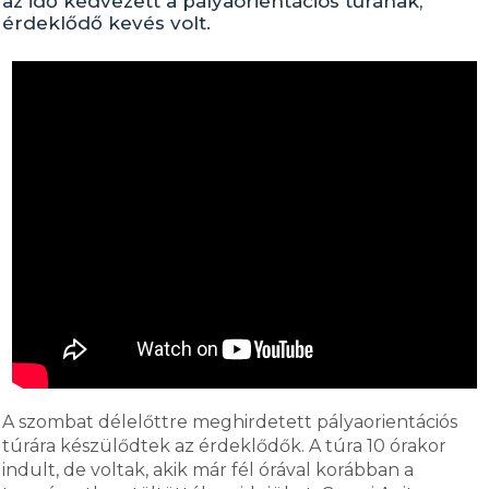
az idő kedvezett a pályaorientációs túrának,
érdeklődő kevés volt.
A szombat délelőttre meghirdetett pályaorientációs
túrára készülődtek az érdeklődők. A túra 10 órakor
indult, de voltak, akik már fél órával korábban a