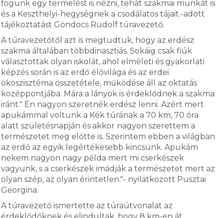
fogunk egy termelést is nézni, tehát szakmai munkát is
és a Keszthelyi-hegységnek a csodálatos tájait.-adott
tájékoztatást Göndöcs Rudolf túravezető.
A túravezetőtől azt is megtudtuk, hogy az erdész
szakma általában többdinasztiás. Sokáig csak fiúk
választottak olyan iskolát, ahol elméleti és gyakorlati
képzés során is az erdő élővilága és az erdei
ökoszisztéma összetétele, működése áll az oktatás
középpontjába. Mára a lányok is érdeklődnek a szakma
iránt." Én nagyon szeretnék erdész lenni. Azért mert
apukámmal voltunk a Kék túrának a 70 km, 70 óra
alatt születésnapján és akkor nagyon szerettem a
természetet meg előtte is. Szerintem ebben a világban
az erdő az egyik legértékesebb kincsünk. Apukám
nekem nagyon nagy példa mert mi cserkészek
vagyunk, s a cserkészek imádják a természetet mert az
olyan szép, az olyan érintetlen."- nyilatkozott Pusztai
Georgina.
A túravezető ismertette az túraútvonalat az
érdeklődőknek és elindultak, hogy 8 km-en át