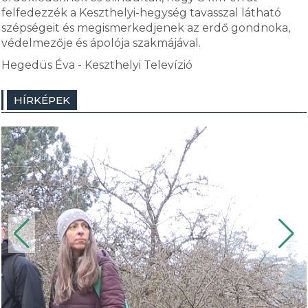
felfedezzék a Keszthelyi-hegység tavasszal látható
szépségeit és megismerkedjenek az erdő gondnoka,
védelmezője és ápolója szakmájával.
Hegedüs Éva - Keszthelyi Televízió
HÍRKÉPEK