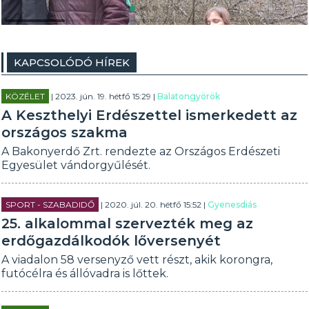
KAPCSOLÓDÓ HÍREK
KÖZÉLET
| 2023. jún. 19. hétfő 15:29 |
Balatongyörök
A Keszthelyi Erdészettel ismerkedett az
országos szakma
A Bakonyerdő Zrt. rendezte az Országos Erdészeti
Egyesület vándorgyűlését.
SPORT - SZABADIDŐ
| 2020. júl. 20. hétfő 15:52 |
Gyenesdiás
25. alkalommal szervezték meg az
erdőgazdálkodók lőversenyét
A viadalon 58 versenyző vett részt, akik korongra,
futócélra és állóvadra is lőttek.