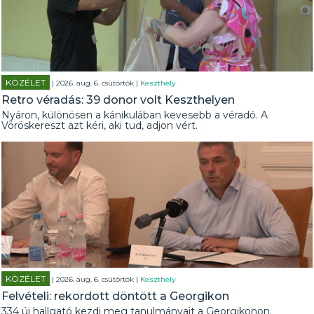
KÖZÉLET
| 2026. aug. 6. csütörtök |
Keszthely
Retro véradás: 39 donor volt Keszthelyen
Nyáron, különösen a kánikulában kevesebb a véradó. A
Vöröskereszt azt kéri, aki tud, adjon vért.
KÖZÉLET
| 2026. aug. 6. csütörtök |
Keszthely
Felvételi: rekordott döntött a Georgikon
334 új hallgató kezdi meg tanulmányait a Georgikonon.