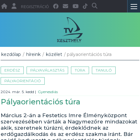
REGISZTRÁCIÓ
kezdőlap
/
híreink
/
közélet
/ pályaorientációs túra
ERDÉSZ
PÁLYAVÁLASZTÁS
TÚRA
TANULÓ
PÁLYAORIENTÁCIÓ
2024. már. 5. kedd
|
Gyenesdiás
Pályaorientációs túra
Március 2-án a Festetics Imre Élményközpont
szervezésében várták a Nagymezőre mindazokat
akik, szeretnek túrázni, érdeklődnek az
erdőgazdálkodás és az erdész szakma iránt. Bár