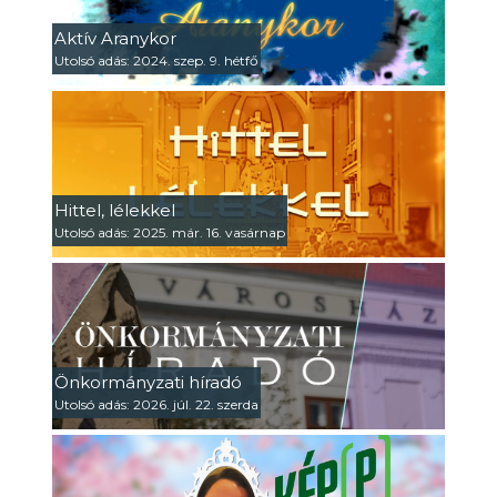
Aktív Aranykor
Utolsó adás: 2024. szep. 9. hétfő
Hittel, lélekkel
Utolsó adás: 2025. már. 16. vasárnap
Önkormányzati híradó
Utolsó adás: 2026. júl. 22. szerda