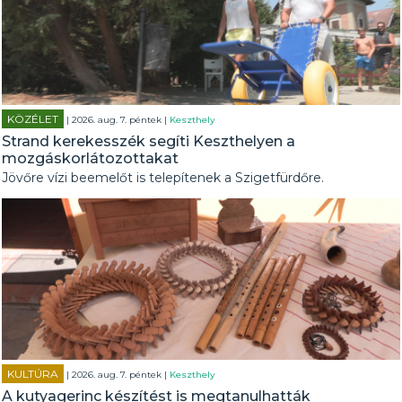
KÖZÉLET
| 2026. aug. 7. péntek |
Keszthely
Strand kerekesszék segíti Keszthelyen a
mozgáskorlátozottakat
Jövőre vízi beemelőt is telepítenek a Szigetfürdőre.
KULTÚRA
| 2026. aug. 7. péntek |
Keszthely
A kutyagerinc készítést is megtanulhatták