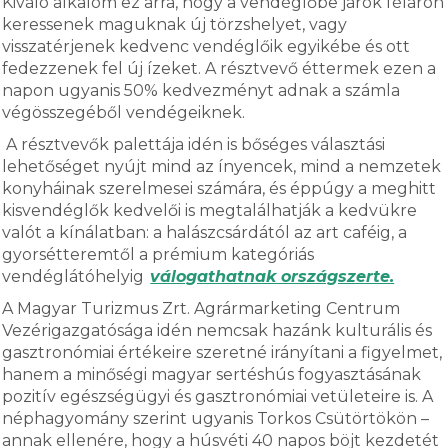
Kiváló alkalom ez arra, hogy a vendéglőbe járók féláron
keressenek maguknak új törzshelyet, vagy
visszatérjenek kedvenc vendéglőik egyikébe és ott
fedezzenek fel új ízeket. A résztvevő éttermek ezen a
napon ugyanis 50% kedvezményt adnak a számla
végösszegéből vendégeiknek.
A résztvevők palettája idén is bőséges választási
lehetőséget nyújt mind az ínyencek, mind a nemzetek
konyháinak szerelmesei számára, és éppúgy a meghitt
kisvendéglők kedvelői is megtalálhatják a kedvükre
valót a kínálatban: a halászcsárdától az art caféig, a
gyorsétteremtől a prémium kategóriás
vendéglátóhelyig
válogathatnak országszerte.
A Magyar Turizmus Zrt. Agrármarketing Centrum
Vezérigazgatósága idén nemcsak hazánk kulturális és
gasztronómiai értékeire szeretné irányítani a figyelmet,
hanem a minőségi magyar sertéshús fogyasztásának
pozitív egészségügyi és gasztronómiai vetületeire is. A
néphagyomány szerint ugyanis Torkos Csütörtökön –
annak ellenére, hogy a húsvéti 40 napos böjt kezdetét