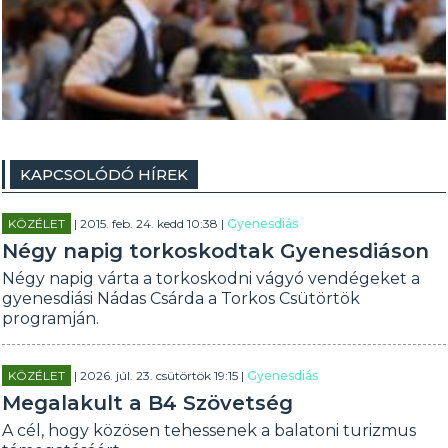
KAPCSOLÓDÓ HÍREK
KÖZÉLET
| 2015. feb. 24. kedd 10:38 |
Gyenesdiás
Négy napig torkoskodtak Gyenesdiáson
Négy napig várta a torkoskodni vágyó vendégeket a
gyenesdiási Nádas Csárda a Torkos Csütörtök
programján.
KÖZÉLET
| 2026. júl. 23. csütörtök 19:15 |
Gyenesdiás
Megalakult a B4 Szövetség
A cél, hogy közösen tehessenek a balatoni turizmus