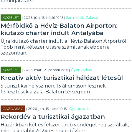
támogatásáért.
KÖZÉLET
| 2026. jún. 15. hétfő 19:15 |
Sármellék-Zalavár
Mérföldkő a Hévíz-Balaton Airporton:
kiutazó charter indult Antalyába
Újra kiutazó charter indult a Hévíz-Balaton Airportról.
Több mint kétezer utasra számítanak ebben a
szezonban.
KÖZÉLET
| 2026. már. 13. péntek 19:15 |
Gyenesdiás
Kreatív aktív turisztikai hálózat létesül
5 turisztikai helyszínen, 13 állomáson lesznek
fejlesztések a Zala-Balaton térségben.
GAZDASÁG
| 2026. jan. 13. kedd 19:15 |
Gyenesdiás
Rekordév a turisztikai ágazatban
Hazánkban két és félszer több vendéget regisztráltak,
mint a korábbi 2024-es rekordévben