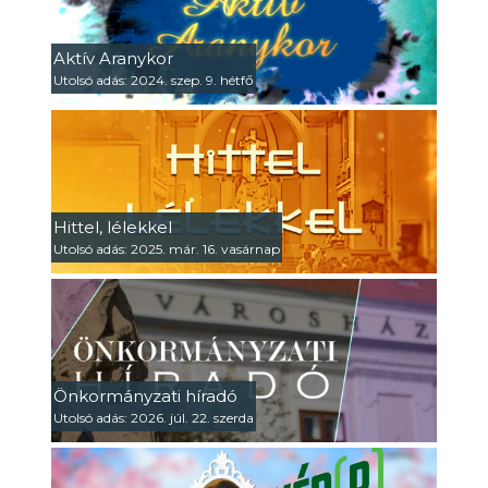
Aktív Aranykor
Utolsó adás: 2024. szep. 9. hétfő
Hittel, lélekkel
Utolsó adás: 2025. már. 16. vasárnap
Önkormányzati híradó
Utolsó adás: 2026. júl. 22. szerda