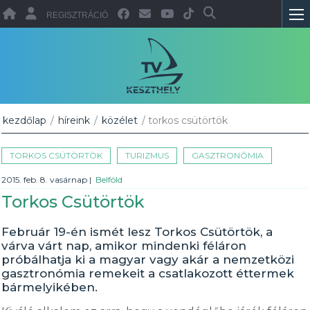
REGISZTRÁCIÓ
kezdőlap
/
híreink
/
közélet
/ torkos csütörtök
TORKOS CSÜTÖRTÖK
TURIZMUS
GASZTRONÓMIA
2015. feb. 8. vasárnap
|
Belföld
Torkos Csütörtök
Február 19-én ismét lesz Torkos Csütörtök, a
várva várt nap, amikor mindenki féláron
próbálhatja ki a magyar vagy akár a nemzetközi
gasztronómia remekeit a csatlakozott éttermek
bármelyikében.