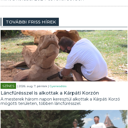
TOVÁBBI FRISS HÍREK
SZÍNES
| 2026. aug. 7. péntek |
Gyenesdiás
Láncfűrésszel is alkottak a Kárpáti Korzón
A mesterek három napon keresztül alkottak a Kárpáti Korzó
mögötti területen, többen láncfűrésszel.