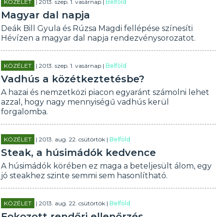
KÖZÉLET
| 2013. szep. 1. vasárnap |
Belföld
Magyar dal napja
Deák Bill Gyula és Rúzsa Magdi fellépése színesíti
Hévízen a magyar dal napja rendezvénysorozatot.
KÖZÉLET
| 2013. szep. 1. vasárnap |
Belföld
Vadhús a közétkeztetésbe?
A hazai és nemzetközi piacon egyaránt számolni lehet
azzal, hogy nagy mennyiségű vadhús kerül
forgalomba.
KÖZÉLET
| 2013. aug. 22. csütörtök |
Belföld
Steak, a húsimádók kedvence
A húsimádók körében ez maga a beteljesült álom, egy
jó steakhez szinte semmi sem hasonlítható.
KÖZÉLET
| 2013. aug. 22. csütörtök |
Belföld
Fokozott rendőri ellenőrzés