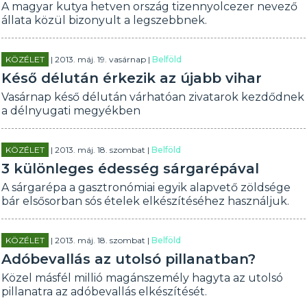
A magyar kutya hetven ország tizennyolcezer nevező
állata közül bizonyult a legszebbnek.
KÖZÉLET
| 2013. máj. 19. vasárnap |
Belföld
Késő délután érkezik az újabb vihar
Vasárnap késő délután várhatóan zivatarok kezdődnek
a délnyugati megyékben
KÖZÉLET
| 2013. máj. 18. szombat |
Belföld
3 különleges édesség sárgarépával
A sárgarépa a gasztronómiai egyik alapvető zöldsége
bár elsősorban sós ételek elkészítéséhez használjuk.
KÖZÉLET
| 2013. máj. 18. szombat |
Belföld
Adóbevallás az utolsó pillanatban?
Közel másfél millió magánszemély hagyta az utolsó
pillanatra az adóbevallás elkészítését.