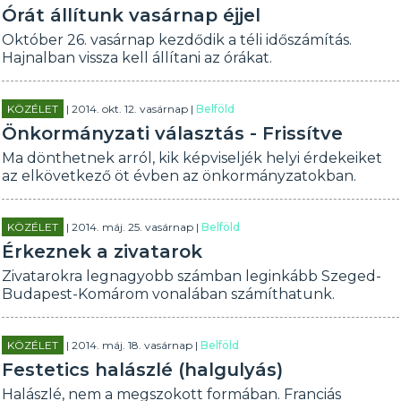
Órát állítunk vasárnap éjjel
Október 26. vasárnap kezdődik a téli időszámítás.
Hajnalban vissza kell állítani az órákat.
KÖZÉLET
| 2014. okt. 12. vasárnap |
Belföld
Önkormányzati választás - Frissítve
Ma dönthetnek arról, kik képviseljék helyi érdekeiket
az elkövetkező öt évben az önkormányzatokban.
KÖZÉLET
| 2014. máj. 25. vasárnap |
Belföld
Érkeznek a zivatarok
Zivatarokra legnagyobb számban leginkább Szeged-
Budapest-Komárom vonalában számíthatunk.
KÖZÉLET
| 2014. máj. 18. vasárnap |
Belföld
Festetics halászlé (halgulyás)
Halászlé, nem a megszokott formában. Franciás