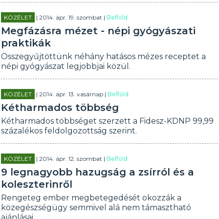
KÖZÉLET
| 2014. ápr. 19. szombat |
Belföld
Megfázásra mézet - népi gyógyászati
praktikák
Összegyűjtöttünk néhány hatásos mézes receptet a
népi gyógyászat legjobbjai közül.
KÖZÉLET
| 2014. ápr. 13. vasárnap |
Belföld
Kétharmados többség
Kétharmados többséget szerzett a Fidesz-KDNP 99,99
százalékos feldolgozottság szerint.
KÖZÉLET
| 2014. ápr. 12. szombat |
Belföld
9 legnagyobb hazugság a zsírról és a
koleszterinről
Rengeteg ember megbetegedését okozzák a
közegészségügy semmivel alá nem támasztható
ajánlásai.