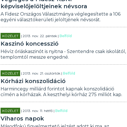
képviselőjelöltjeinek névsora
A Fidesz Országos Választmánya véglegesítette a 106
egyéni választókerületi jelöltjének névsorát.
KÖZÉLET
| 2013. nov. 22. péntek |
Belföld
Kaszinó koncesszió
Hévíz óriáskaszinót is nyitna - Szentendre csak iskolától,
templomtól messze engedné.
KÖZÉLET
| 2013. nov. 21. csütörtök |
Belföld
Kórházi konszolidáció
Harmincegy milliárd forintot kapnak konszolidáció
címén a kórházak. A keszthelyi kórház 275 milliót kap.
KÖZÉLET
| 2013. nov. 11. hétfő |
Belföld
Viharos napok
Másodfokú figyelmeztető jelzést adott ki ma, az