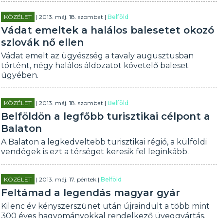
KÖZÉLET
| 2013. máj. 18. szombat |
Belföld
Vádat emeltek a halálos balesetet okozó
szlovák nő ellen
Vádat emelt az ügyészség a tavaly augusztusban
történt, négy halálos áldozatot követelő baleset
ügyében.
KÖZÉLET
| 2013. máj. 18. szombat |
Belföld
Belföldön a legfőbb turisztikai célpont a
Balaton
A Balaton a legkedveltebb turisztikai régió, a külföldi
vendégek is ezt a térséget keresik fel leginkább.
KÖZÉLET
| 2013. máj. 17. péntek |
Belföld
Feltámad a legendás magyar gyár
Kilenc év kényszerszünet után újraindult a több mint
300 éves hagyományokkal rendelkező üveggyártás.