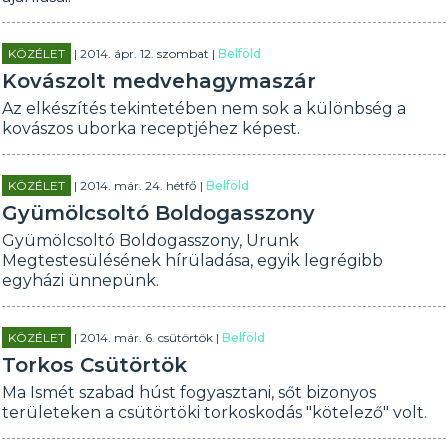
KÖZÉLET
| 2014. ápr. 12. szombat |
Belföld
Kovászolt medvehagymaszár
Az elkészítés tekintetében nem sok a különbség a
kovászos uborka receptjéhez képest.
KÖZÉLET
| 2014. már. 24. hétfő |
Belföld
Gyümölcsoltó Boldogasszony
Gyümölcsoltó Boldogasszony, Urunk
Megtestesülésének hírüladása, egyik legrégibb
egyházi ünnepünk.
KÖZÉLET
| 2014. már. 6. csütörtök |
Belföld
Torkos Csütörtök
Ma Ismét szabad húst fogyasztani, sőt bizonyos
területeken a csütörtöki torkoskodás "kötelező" volt.