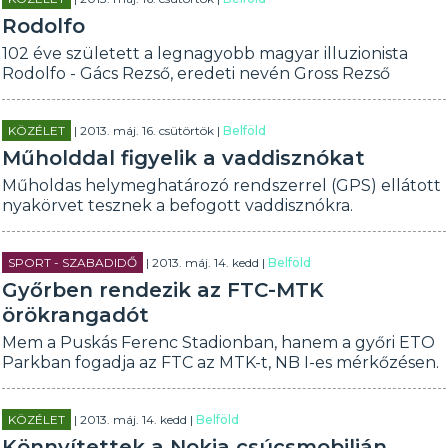
Rodolfo
102 éve született a legnagyobb magyar illuzionista
Rodolfo - Gács Rezső, eredeti nevén Gross Rezső
KÖZÉLET
| 2013. máj. 16. csütörtök |
Belföld
Műholddal figyelik a vaddisznókat
Műholdas helymeghatározó rendszerrel (GPS) ellátott
nyakörvet tesznek a befogott vaddisznókra.
SPORT - SZABADIDŐ
| 2013. máj. 14. kedd |
Belföld
Győrben rendezik az FTC-MTK
örökrangadót
Mem a Puskás Ferenc Stadionban, hanem a győri ETO
Parkban fogadja az FTC az MTK-t, NB I-es mérkőzésen.
KÖZÉLET
| 2013. máj. 14. kedd |
Belföld
Könnyítettek a Nokia csúcsmobilján