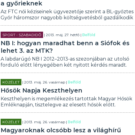
a győrieknek
Az FTC női kéziseinek ügyvezetője szerint a BL-győztes
Győr háromszor nagyobb költségvetésből gazdálkodik
SPORT - SZABADIDŐ
| 2013. máj. 27. hétfő |
Belföld
NB I: hogyan maradhat benn a Siófok és
lehet 3. az MTK?
A labdarúgó NB I 2012–2013-as szezonjában az utolsó
forduló előtt lényegében két nyitott kérdés maradt.
KÖZÉLET
| 2013. máj. 26. vasárnap |
Belföld
Hősök Napja Keszthelyen
Keszthelyen is megemlékezés tartottak Magyar Hősök
Emléknapján, tisztelegve az elesett hősök előtt.
KÖZÉLET
| 2013. máj. 26. vasárnap |
Belföld
Magyaroknak olcsóbb lesz a világhírű