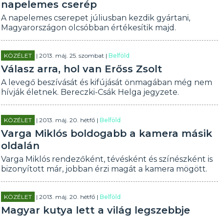
napelemes cserép
A napelemes cserepet júliusban kezdik gyártani,
Magyarországon olcsóbban értékesítik majd.
KÖZÉLET
| 2013. máj. 25. szombat |
Belföld
Válasz arra, hol van Erőss Zsolt
A levegő beszívását és kifújását önmagában még nem
hívják életnek. Bereczki-Csák Helga jegyzete.
KÖZÉLET
| 2013. máj. 20. hétfő |
Belföld
Varga Miklós boldogabb a kamera másik
oldalán
Varga Miklós rendezőként, tévésként és színészként is
bizonyított már, jobban érzi magát a kamera mögött.
KÖZÉLET
| 2013. máj. 20. hétfő |
Belföld
Magyar kutya lett a világ legszebbje