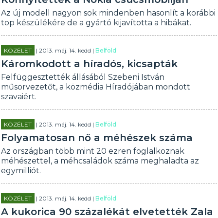
Az új modell nagyon sok mindenben hasonlít a korábbi
top készülékére de a gyártó kijavította a hibákat.
KÖZÉLET
| 2013. máj. 14. kedd |
Belföld
Káromkodott a híradós, kicsapták
Felfüggesztették állásából Szebeni István
műsorvezetőt, a közmédia Híradójában mondott
szavaiért.
KÖZÉLET
| 2013. máj. 14. kedd |
Belföld
Folyamatosan nő a méhészek száma
Az országban több mint 20 ezren foglalkoznak
méhészettel, a méhcsaládok száma meghaladta az
egymilliót.
KÖZÉLET
| 2013. máj. 14. kedd |
Belföld
A kukorica 90 százalékát elvetették Zala