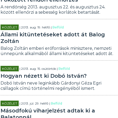
A rendőrség 2013. augusztus 22. és augusztus 24.
között ellenőrzi a sebesség korlátok betartását.
KÖZÉLET
| 2013. aug. 19. hétfő |
Belföld
Állami kitüntetéseket adott át Balog
Zoltán
Balog Zoltán emberi erőforrások minisztere, nemzeti
ünnepünk alkalmából állami kitüntetéseket adott át.
KÖZÉLET
| 2013. aug. 15. csütörtök |
Belföld
Hogyan nézett ki Dobó István?
Dobó István neve leginkább Gárdonyi Géza Egri
csillagok című történelmi regényéből ismert.
KÖZÉLET
| 2013. júl. 29. hétfő |
Belföld
Másodfokú viharjelzést adtak ki a
Balatonnál