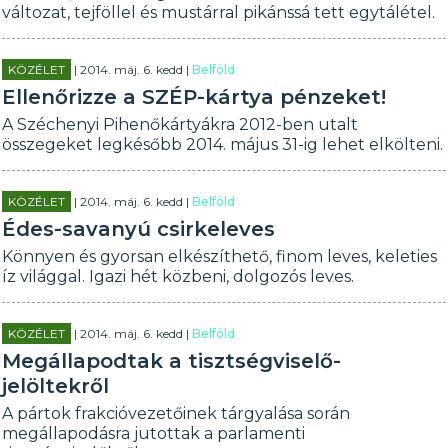
változat, tejföllel és mustárral pikánssá tett egytálétel.
KÖZÉLET
| 2014. máj. 6. kedd |
Belföld
Ellenőrizze a SZÉP-kártya pénzeket!
A Széchenyi Pihenőkártyákra 2012-ben utalt
összegeket legkésőbb 2014. május 31-ig lehet elkölteni.
KÖZÉLET
| 2014. máj. 6. kedd |
Belföld
Édes-savanyú csirkeleves
Könnyen és gyorsan elkészíthető, finom leves, keleties
íz világgal. Igazi hét közbeni, dolgozós leves.
KÖZÉLET
| 2014. máj. 6. kedd |
Belföld
Megállapodtak a tisztségviselő-
jelöltekről
A pártok frakcióvezetőinek tárgyalása során
megállapodásra jutottak a parlamenti