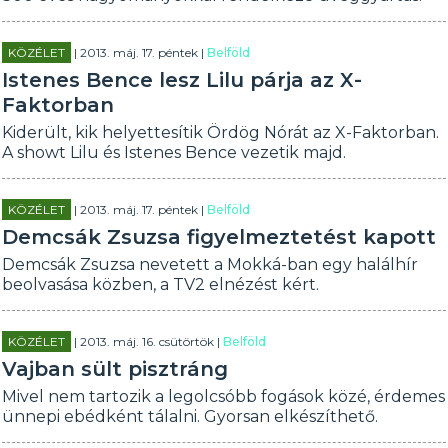
KÖZÉLET
| 2013. máj. 17. péntek |
Belföld
Istenes Bence lesz Lilu párja az X-
Faktorban
Kiderült, kik helyettesítik Ördög Nórát az X-Faktorban.
A showt Lilu és Istenes Bence vezetik majd.
KÖZÉLET
| 2013. máj. 17. péntek |
Belföld
Demcsák Zsuzsa figyelmeztetést kapott
Demcsák Zsuzsa nevetett a Mokká-ban egy halálhír
beolvasása közben, a TV2 elnézést kért.
KÖZÉLET
| 2013. máj. 16. csütörtök |
Belföld
Vajban sült pisztráng
Mivel nem tartozik a legolcsóbb fogások közé, érdemes
ünnepi ebédként tálalni. Gyorsan elkészíthető.