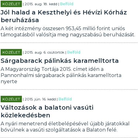
KÖZÉLET
| 2015. aug. 18. kedd |
Belföld
Jól halad a Keszthelyi és Hévízi Kórház
beruházása
A két intézmény összesen 953,45 millió forint uniós
támogatásból valósítja meg nagyszabású beruházását.
KÖZÉLET
| 2015. aug. 6. csütörtök |
Belföld
Sárgabarack pálinkás karamelltorta
A Magyarország Tortája 2015. címet idén a
Pannonhalmi sárgabarack pálinkás karamelltorta
nyerte
KÖZÉLET
| 2015. jún. 16. kedd |
Belföld
Változások a balatoni vasúti
közlekedésben
A nyári menetrend életbelépésével újabb járatokkal
bővülnek a vasúti szolgáltatások a Balaton felé.