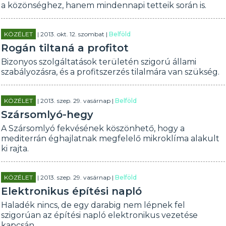
a közönséghez, hanem mindennapi tetteik során is.
KÖZÉLET
| 2013. okt. 12. szombat |
Belföld
Rogán tiltaná a profitot
Bizonyos szolgáltatások területén szigorú állami
szabályozásra, és a profitszerzés tilalmára van szükség.
KÖZÉLET
| 2013. szep. 29. vasárnap |
Belföld
Szársomlyó-hegy
A Szársomlyó fekvésének köszönhető, hogy a
mediterrán éghajlatnak megfelelő mikroklíma alakult
ki rajta.
KÖZÉLET
| 2013. szep. 29. vasárnap |
Belföld
Elektronikus építési napló
Haladék nincs, de egy darabig nem lépnek fel
szigorúan az építési napló elektronikus vezetése
kapcsán.