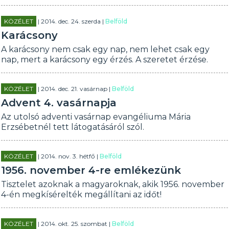
KÖZÉLET
| 2014. dec. 24. szerda |
Belföld
Karácsony
A karácsony nem csak egy nap, nem lehet csak egy
nap, mert a karácsony egy érzés. A szeretet érzése.
KÖZÉLET
| 2014. dec. 21. vasárnap |
Belföld
Advent 4. vasárnapja
Az utolsó adventi vasárnap evangéliuma Mária
Erzsébetnél tett látogatásáról szól.
KÖZÉLET
| 2014. nov. 3. hétfő |
Belföld
1956. november 4-re emlékezünk
Tisztelet azoknak a magyaroknak, akik 1956. november
4-én megkísérelték megállítani az időt!
KÖZÉLET
| 2014. okt. 25. szombat |
Belföld