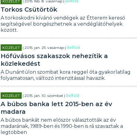
KÖZÉLET
| 2015. feb. 8. vasárnap |
Belföld
Torkos Csütörtök
A torkoskodni kívánó vendégek az Étterem kereső
segítségével böngészhetnek a vendéglátóhelyek
között.
KÖZÉLET
| 2015. jan. 25. vasárnap |
Belföld
Hófúvásos szakaszok nehezítik a
közlekedést
A Dunántúlon szombat kora reggel óta gyakorlatilag
folyamatosan, változó intenzitással havazik.
KÖZÉLET
| 2015. jan. 10. szombat |
Belföld
A búbos banka lett 2015-ben az év
madara
A búbos bankát nem először választották az év
madarának, 1989-ben és 1990-ben is rá szavaztak a
legtöbben