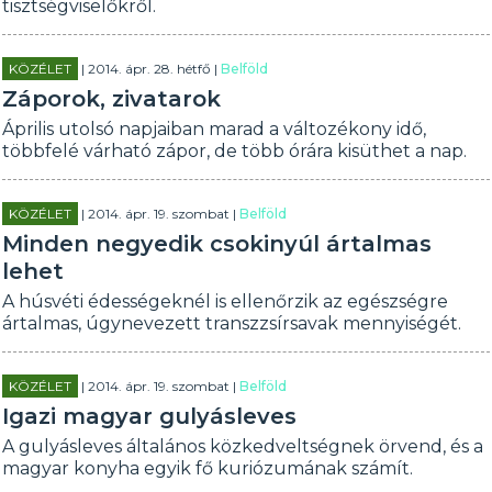
tisztségviselőkről.
KÖZÉLET
| 2014. ápr. 28. hétfő |
Belföld
Záporok, zivatarok
Április utolsó napjaiban marad a változékony idő,
többfelé várható zápor, de több órára kisüthet a nap.
KÖZÉLET
| 2014. ápr. 19. szombat |
Belföld
Minden negyedik csokinyúl ártalmas
lehet
A húsvéti édességeknél is ellenőrzik az egészségre
ártalmas, úgynevezett transzzsírsavak mennyiségét.
KÖZÉLET
| 2014. ápr. 19. szombat |
Belföld
Igazi magyar gulyásleves
A gulyásleves általános közkedveltségnek örvend, és a
magyar konyha egyik fő kuriózumának számít.