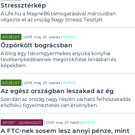
Stressztérkép
A Life.hu a MagneB6 támogatásával márciusban
végezte el az ország Nagy Stressz Tesztjét.
KÖZÉLET
| 2013. máj. 29. szerda |
Belföld
Őzpörkölt bográcsban
A blog egy háromgyermekes anyuka konyhai
tevékenykedéseinek megörökítése leírásban és
képekben.
KÖZÉLET
| 2013. máj. 29. szerda |
Belföld
Az egész országban leszakad az ég
Szerdán az ország nagy részén várható felhőszakadás
elsőfokú figyelmeztetés van érvényben.
SPORT - SZABADIDŐ
| 2013. máj. 27. hétfő |
Belföld
A FTC-nek sosem lesz annyi pénze, mint