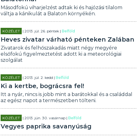
Másodfokú viharjelzést adtak ki és hajózási tilalom
váltja a kánikulát a Balaton környékén.
KÖZÉLET
| 2013. júl. 26. péntek |
Belföld
Heves zivatar várható pénteken Zalában
Zivatarok és felhőszakadás miatt négy megyére
elsőfokú figyelmeztetést adott ki a meteorológiai
szolgálat
KÖZÉLET
| 2013. júl. 2. kedd |
Belföld
Ki a kertbe, bográcsra fel!
Itt a nyár, nincs is jobb mint a barátokkal és a családdal
az egész napot a természetben tölteni.
KÖZÉLET
| 2013. jún. 30. vasárnap |
Belföld
Vegyes paprika savanyúság