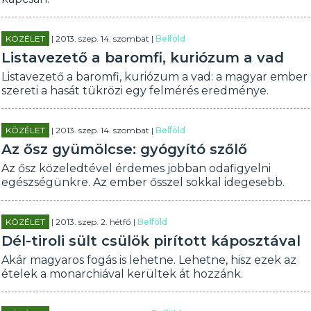
KÖZÉLET
| 2013. szep. 14. szombat |
Belföld
Listavezető a baromfi, kuriózum a vad
Listavezető a baromfi, kuriózum a vad: a magyar ember
szereti a hasát tükrözi egy felmérés eredménye.
KÖZÉLET
| 2013. szep. 14. szombat |
Belföld
Az ősz gyümölcse: gyógyító szőlő
Az ősz közeledtével érdemes jobban odafigyelni
egészségünkre. Az ember ősszel sokkal idegesebb.
KÖZÉLET
| 2013. szep. 2. hétfő |
Belföld
Dél-tiroli sült csülök pirított káposztával
Akár magyaros fogás is lehetne. Lehetne, hisz ezek az
ételek a monarchiával kerültek át hozzánk.