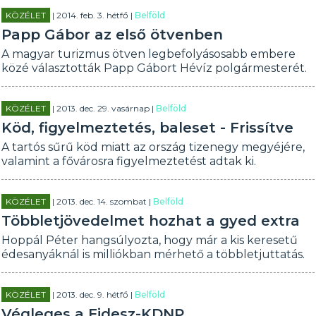
KÖZÉLET
| 2014. feb. 3. hétfő |
Belföld
Papp Gábor az első ötvenben
A magyar turizmus ötven legbefolyásosabb embere
közé választották Papp Gábort Hévíz polgármesterét.
KÖZÉLET
| 2013. dec. 29. vasárnap |
Belföld
Köd, figyelmeztetés, baleset - Frissítve
A tartós sűrű köd miatt az ország tizenegy megyéjére,
valamint a fővárosra figyelmeztetést adtak ki.
KÖZÉLET
| 2013. dec. 14. szombat |
Belföld
Többletjövedelmet hozhat a gyed extra
Hoppál Péter hangsúlyozta, hogy már a kis keresetű
édesanyáknál is milliókban mérhető a többletjuttatás.
KÖZÉLET
| 2013. dec. 9. hétfő |
Belföld
Végleges a Fidesz-KDNP