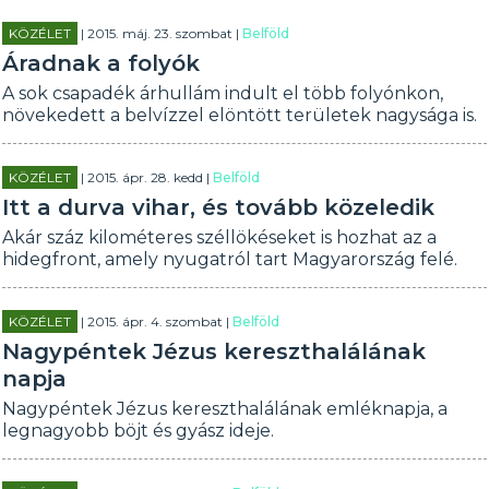
KÖZÉLET
| 2015. máj. 23. szombat |
Belföld
Áradnak a folyók
A sok csapadék árhullám indult el több folyónkon,
növekedett a belvízzel elöntött területek nagysága is.
KÖZÉLET
| 2015. ápr. 28. kedd |
Belföld
Itt a durva vihar, és tovább közeledik
Akár száz kilométeres széllökéseket is hozhat az a
hidegfront, amely nyugatról tart Magyarország felé.
KÖZÉLET
| 2015. ápr. 4. szombat |
Belföld
Nagypéntek Jézus kereszthalálának
napja
Nagypéntek Jézus kereszthalálának emléknapja, a
legnagyobb böjt és gyász ideje.