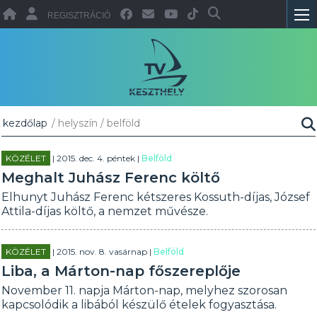
REGISZTRÁCIÓ
kezdőlap
/ helyszín / belföld
KÖZÉLET
| 2015. dec. 4. péntek |
Belföld
Meghalt Juhász Ferenc költő
Elhunyt Juhász Ferenc kétszeres Kossuth-díjas, József
Attila-díjas költő, a nemzet művésze.
KÖZÉLET
| 2015. nov. 8. vasárnap |
Belföld
Liba, a Márton-nap főszereplője
November 11. napja Márton-nap, melyhez szorosan
kapcsolódik a libából készülő ételek fogyasztása.