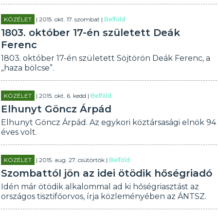
KÖZÉLET
| 2015. okt. 17. szombat |
Belföld
1803. október 17-én született Deák
Ferenc
1803. október 17-én született Söjtörön Deák Ferenc, a
„haza bölcse”.
KÖZÉLET
| 2015. okt. 6. kedd |
Belföld
Elhunyt Göncz Árpád
Elhunyt Göncz Árpád. Az egykori köztársasági elnök 94
éves volt.
KÖZÉLET
| 2015. aug. 27. csütörtök |
Belföld
Szombattól jön az idei ötödik hőségriadó
Idén már ötödik alkalommal ad ki hőségriasztást az
országos tisztifőorvos, írja közleményében az ÁNTSZ.