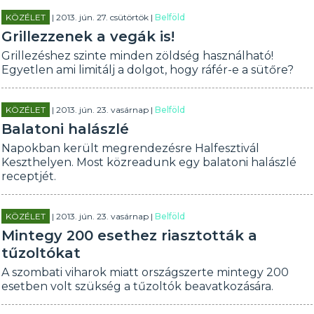
KÖZÉLET
| 2013. jún. 27. csütörtök |
Belföld
Grillezzenek a vegák is!
Grillezéshez szinte minden zöldség használható!
Egyetlen ami limitálj a dolgot, hogy ráfér-e a sütőre?
KÖZÉLET
| 2013. jún. 23. vasárnap |
Belföld
Balatoni halászlé
Napokban került megrendezésre Halfesztivál
Keszthelyen. Most közreadunk egy balatoni halászlé
receptjét.
KÖZÉLET
| 2013. jún. 23. vasárnap |
Belföld
Mintegy 200 esethez riasztották a
tűzoltókat
A szombati viharok miatt országszerte mintegy 200
esetben volt szükség a tűzoltók beavatkozására.