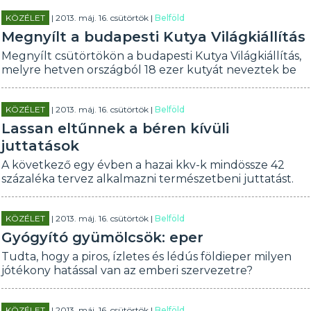
KÖZÉLET
| 2013. máj. 16. csütörtök |
Belföld
Megnyílt a budapesti Kutya Világkiállítás
Megnyílt csütörtökön a budapesti Kutya Világkiállítás,
melyre hetven országból 18 ezer kutyát neveztek be
KÖZÉLET
| 2013. máj. 16. csütörtök |
Belföld
Lassan eltűnnek a béren kívüli
juttatások
A következő egy évben a hazai kkv-k mindössze 42
százaléka tervez alkalmazni természetbeni juttatást.
KÖZÉLET
| 2013. máj. 16. csütörtök |
Belföld
Gyógyító gyümölcsök: eper
Tudta, hogy a piros, ízletes és lédús földieper milyen
jótékony hatással van az emberi szervezetre?
KÖZÉLET
| 2013. máj. 16. csütörtök |
Belföld