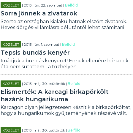
KÖZÉLET
| 2013. jún. 22. szombat |
Belföld
Sorra jönnek a zivatarok
Szerte az országban kialakulhatnak elszórt zivatarok.
Heves dörgés-villámlásra délutántól lehet számítani
KÖZÉLET
| 2013. jún. 1. szombat |
Belföld
Tepsis bundás kenyér
Imádjuk a bundás kenyeret! Ennek ellenére hónapok
óta nem sütöttem... a tűzhelyen.
KÖZÉLET
| 2013. máj. 30. csütörtök |
Belföld
Elismerték: A karcagi birkapörkölt
hazánk hungarikuma
Karcagon olyan jellegzetesen készítik a birkapörköltet,
hogy a hungarikumok gyűjteményének részévé vált.
KÖZÉLET
| 2013. máj. 30. csütörtök |
Belföld