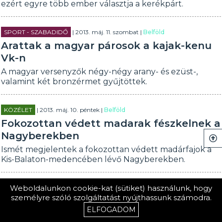
ezért egyre több ember választja a kerékpárt.
SPORT - SZABADIDŐ
| 2013. máj. 11. szombat |
Belföld
Arattak a magyar párosok a kajak-kenu
Vk-n
A magyar versenyzők négy-négy arany- és ezüst-,
valamint két bronzérmet gyűjtöttek.
KÖZÉLET
| 2013. máj. 10. péntek |
Belföld
Fokozottan védett madarak fészkelnek a
Nagyberekben
Ismét megjelentek a fokozottan védett madárfajok a
Kis-Balaton-medencében lévő Nagyberekben.
Weboldalunkon cookie-kat (sütiket) használunk, hogy
KÖZÉLET
| 2013. máj. 10. péntek |
Belföld
személyre szóló szolgáltatást nyújthassunk számodra.
Uniós zárolás
ELFOGADOM
Varga Mihály további intézkedést jelentett be a túlzott