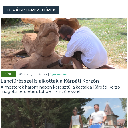
TOVÁBBI FRISS HÍREK
SZÍNES
| 2026. aug. 7. péntek |
Gyenesdiás
Láncfűrésszel is alkottak a Kárpáti Korzón
A mesterek három napon keresztül alkottak a Kárpáti Korzó
mögötti területen, többen láncfűrésszel.