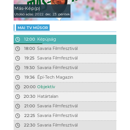
Más-Kép(p)
Utolsó adás: 2022. dec. 23. péntek
MAI TV MŰSOR
12:00
Képújság
18:00
Savaria Filmfesztivál
19:25
Savaria Filmfesztivál
19:30
Savaria Filmfesztivál
19:36
Épí-Tech Magazin
20:00
Objektív
20:30
Határtalan
21:00
Savaria Filmfesztivál
22:25
Savaria Filmfesztivál
22:30
Savaria Filmfesztivál