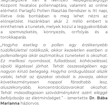
Segítségükre van a Nemzeti Népegészségügyi
Központ hivatalos pollennaptára, valamint az online
elérhető Parlagfű Pollen Riasztási Rendszer is. Itt napi,
illetve órás bontásban is meg lehet nézni az
előrejelzést. Hazánkban akár 2 millió embert is
érinthetnek a tünetek, melyek közül a leggyakoribbak
a szemviszketés, könnyezés, orrfolyás és a
torokkaparás.
„Hogyha esetleg a pollen egy érzékenyebb
tüdőfelülettel találkozik, akkor kezeletlen esetben a
pollenallergia akár asztmatikus tüneteket is okozhat.
Ez mellkasi nyomással, fulladással, köhécseléssel,
sípoló légzéssel járhat. Tehát összességében egy
nagyon kínzó betegség. Hogyha orrdugulással alszik
valaki, tehát az éjszakai alvását is zavarja, akkor
következményesen nappal fáradtabb lesz,
aluszékonyabb, koncentrációzavarokat okozhat.
Tehát másodlagosan szövődményként azért eléggé
befolyásolja az életminőséget.”
- ismertette
Dr. Bába
Marianna
háziorvos.