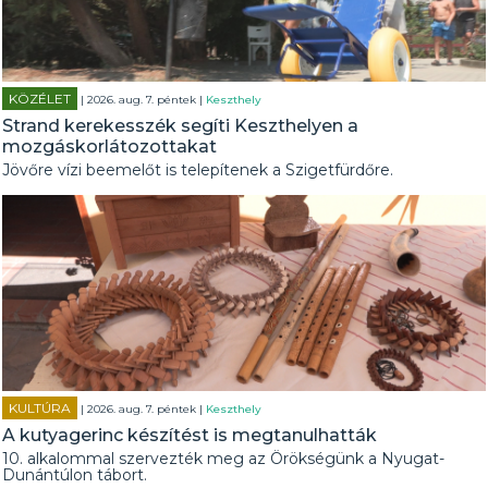
KÖZÉLET
| 2026. aug. 7. péntek |
Keszthely
Strand kerekesszék segíti Keszthelyen a
mozgáskorlátozottakat
Jövőre vízi beemelőt is telepítenek a Szigetfürdőre.
KULTÚRA
| 2026. aug. 7. péntek |
Keszthely
A kutyagerinc készítést is megtanulhatták
10. alkalommal szervezték meg az Örökségünk a Nyugat-
Dunántúlon tábort.