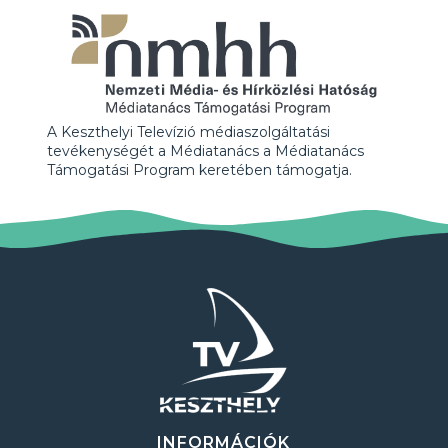
A Keszthelyi Televízió médiaszolgáltatási
tevékenységét a Médiatanács a Médiatanács
Támogatási Program keretében támogatja.
INFORMÁCIÓK