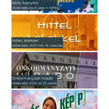
Aktív Aranykor
Utolsó adás: 2024. szep. 9. hétfő
Hittel, lélekkel
Utolsó adás: 2025. már. 16. vasárnap
Önkormányzati híradó
Utolsó adás: 2026. júl. 22. szerda