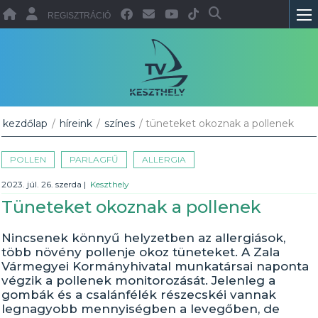
REGISZTRÁCIÓ
kezdőlap
/
híreink
/
színes
/ tüneteket okoznak a pollenek
POLLEN
PARLAGFŰ
ALLERGIA
2023. júl. 26. szerda
|
Keszthely
Tüneteket okoznak a pollenek
Nincsenek könnyű helyzetben az allergiások,
több növény pollenje okoz tüneteket. A Zala
Vármegyei Kormányhivatal munkatársai naponta
végzik a pollenek monitorozását. Jelenleg a
gombák és a csalánfélék részecskéi vannak
legnagyobb mennyiségben a levegőben, de