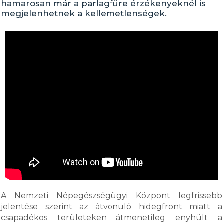
hamarosan már a parlagfűre érzékenyeknél is
megjelenhetnek a kellemetlenségek.
A Nemzeti Népegészségügyi Központ legfrissebb
jelentése szerint az átvonuló hidegfront miatt a
csapadékos területeken átmenetileg enyhült a