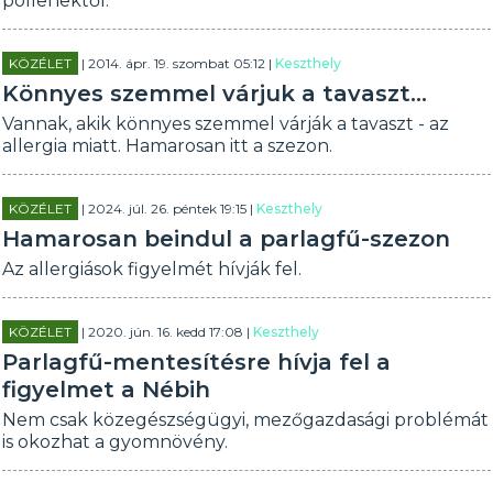
pollenektől.
KÖZÉLET
| 2014. ápr. 19. szombat 05:12 |
Keszthely
Könnyes szemmel várjuk a tavaszt...
Vannak, akik könnyes szemmel várják a tavaszt - az
allergia miatt. Hamarosan itt a szezon.
KÖZÉLET
| 2024. júl. 26. péntek 19:15 |
Keszthely
Hamarosan beindul a parlagfű-szezon
Az allergiások figyelmét hívják fel.
KÖZÉLET
| 2020. jún. 16. kedd 17:08 |
Keszthely
Parlagfű-mentesítésre hívja fel a
figyelmet a Nébih
Nem csak közegészségügyi, mezőgazdasági problémát
is okozhat a gyomnövény.