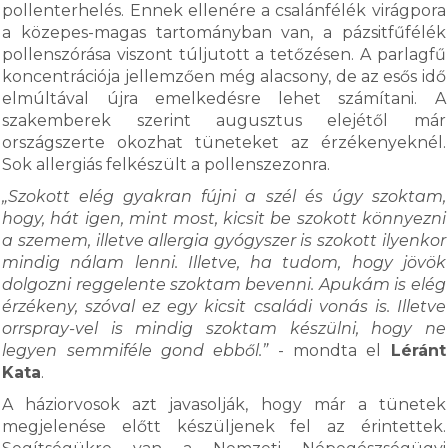
pollenterhelés. Ennek ellenére a csalánfélék virágpora
a közepes-magas tartományban van, a pázsitfűfélék
pollenszórása viszont túljutott a tetőzésen. A parlagfű
koncentrációja jellemzően még alacsony, de az esős idő
elmúltával újra emelkedésre lehet számítani. A
szakemberek szerint augusztus elejétől már
országszerte okozhat tüneteket az érzékenyeknél.
Sok allergiás felkészült a pollenszezonra.
„Szokott elég gyakran fújni a szél és úgy szoktam,
hogy, hát igen, mint most, kicsit be szokott könnyezni
a szemem, illetve allergia gyógyszer is szokott ilyenkor
mindig nálam lenni. Illetve, ha tudom, hogy jövök
dolgozni reggelente szoktam bevenni. Apukám is elég
érzékeny, szóval ez egy kicsit családi vonás is. Illetve
orrspray-vel is mindig szoktam készülni, hogy ne
legyen semmiféle gond ebből.”
- mondta el
Léránt
Kata
.
A háziorvosok azt javasolják, hogy már a tünetek
megjelenése előtt készüljenek fel az érintettek.