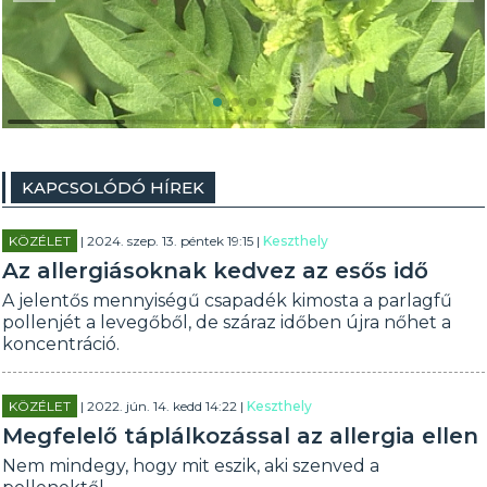
KAPCSOLÓDÓ HÍREK
KÖZÉLET
| 2024. szep. 13. péntek 19:15 |
Keszthely
Az allergiásoknak kedvez az esős idő
A jelentős mennyiségű csapadék kimosta a parlagfű
pollenjét a levegőből, de száraz időben újra nőhet a
koncentráció.
KÖZÉLET
| 2022. jún. 14. kedd 14:22 |
Keszthely
Megfelelő táplálkozással az allergia ellen
Nem mindegy, hogy mit eszik, aki szenved a