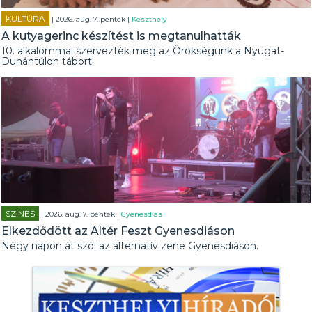
KULTÚRA
| 2026. aug. 7. péntek |
Keszthely
A kutyagerinc készítést is megtanulhatták
10. alkalommal szervezték meg az Örökségünk a Nyugat-
Dunántúlon tábort.
SZÍNES
| 2026. aug. 7. péntek |
Gyenesdiás
Elkezdődött az Altér Feszt Gyenesdiáson
Négy napon át szól az alternatív zene Gyenesdiáson.