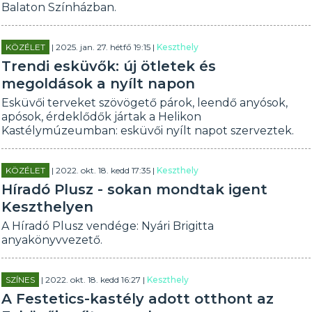
Balaton Színházban.
KÖZÉLET
| 2025. jan. 27. hétfő 19:15 |
Keszthely
Trendi esküvők: új ötletek és
megoldások a nyílt napon
Esküvői terveket szövögető párok, leendő anyósok,
apósok, érdeklődők jártak a Helikon
Kastélymúzeumban: esküvői nyílt napot szerveztek.
KÖZÉLET
| 2022. okt. 18. kedd 17:35 |
Keszthely
Híradó Plusz - sokan mondtak igent
Keszthelyen
A Híradó Plusz vendége: Nyári Brigitta
anyakönyvvezető.
SZÍNES
| 2022. okt. 18. kedd 16:27 |
Keszthely
A Festetics-kastély adott otthont az