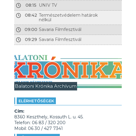
08:15
UNIV TV
08:42
Természetvédelem határok
nélkül
09:00
Savaria Filmfesztivál
09:29
Savaria Filmfesztivál
Balatoni Krónika Archívum
ELÉRHETŐSÉGEK
Cím:
8360 Keszthely, Kossuth L. u. 45.
Telefon: 06 83 / 320 200
Mobil: 06 30 / 427 7341