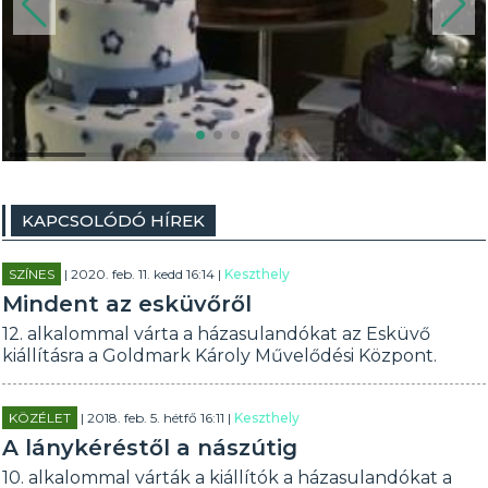
KAPCSOLÓDÓ HÍREK
SZÍNES
| 2020. feb. 11. kedd 16:14 |
Keszthely
Mindent az esküvőről
12. alkalommal várta a házasulandókat az Esküvő
kiállításra a Goldmark Károly Művelődési Központ.
KÖZÉLET
| 2018. feb. 5. hétfő 16:11 |
Keszthely
A lánykéréstől a nászútig
10. alkalommal várták a kiállítók a házasulandókat a