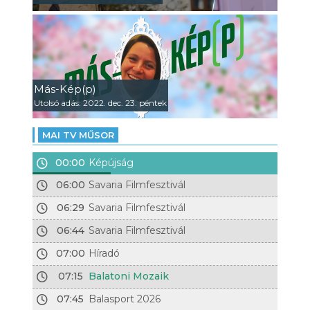
Más-Kép(p)
Utolsó adás: 2022. dec. 23. péntek
MAI TV MŰSOR
00:00
Képújság
06:00
Savaria Filmfesztivál
06:29
Savaria Filmfesztivál
06:44
Savaria Filmfesztivál
07:00
Híradó
07:15
Balatoni Mozaik
07:45
Balasport 2026