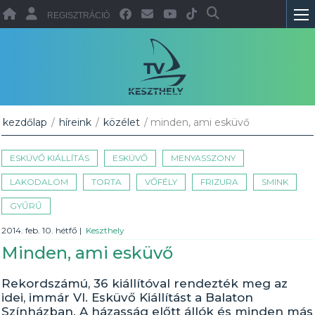
REGISZTRÁCIÓ
kezdőlap
/
híreink
/
közélet
/ minden, ami esküvő
ESKÜVŐ KIÁLLÍTÁS
ESKÜVŐ
MENYASSZONY
LAKODALOM
TORTA
VŐFÉLY
FRIZURA
SMINK
GYŰRŰ
2014. feb. 10. hétfő
|
Keszthely
Minden, ami esküvő
Rekordszámú, 36 kiállítóval rendezték meg az
idei, immár VI. Esküvő Kiállítást a Balaton
Színházban. A házasság előtt állók és minden más