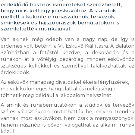
érdeklődő hasznos ismereteket szerezhetett,
hogy mi is kell egy jó esküvőhöz. A standok
mellett a különféle ruhaszalonok, tervezők,
sminkesek és hajszobrászok bemutatókon is
szemléltették munkájukat.
Van akinek még odébb van a nagy nap, de így is
érdemes volt betérni a VI. Esküvő Kiállításra. A Balaton
Színházban a fotóstól kezdve, a dekoráción és a
ruhákon át a vőfélyig bezárólag minden esküvőhöz
szükséges kellékkel és személlyel találkozhattak az
érdeklődők.
Az esküvők manapság divatos kellékei a fényfüzérek,
melyek különleges hangulattal és melegséggel
tölthetik meg például a lakodalom helyszínét.
A smink és ruhabemutatókon a stúdiók és tervezők
széles választékban mutathatták be, milyen trendek
vannak most esküvőkön. Nem csak a menyasszonyok,
hanem násznép is bőven válogathat az alkalmi ruhák
közül.