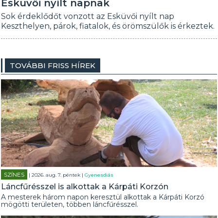
Esküvői nyílt napnak
Sok érdeklődőt vonzott az Esküvői nyílt nap
Keszthelyen, párok, fiatalok, és örömszülők is érkeztek.
TOVÁBBI FRISS HÍREK
SZÍNES
| 2026. aug. 7. péntek |
Gyenesdiás
Láncfűrésszel is alkottak a Kárpáti Korzón
A mesterek három napon keresztül alkottak a Kárpáti Korzó
mögötti területen, többen láncfűrésszel.