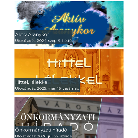
Aktív Aranykor
Utolsó adás: 2024. szep. 9. hétfő
Hittel, lélekkel
Utolsó adás: 2025. már. 16. vasárnap
Önkormányzati híradó
Utolsó adás: 2026. júl. 22. szerda