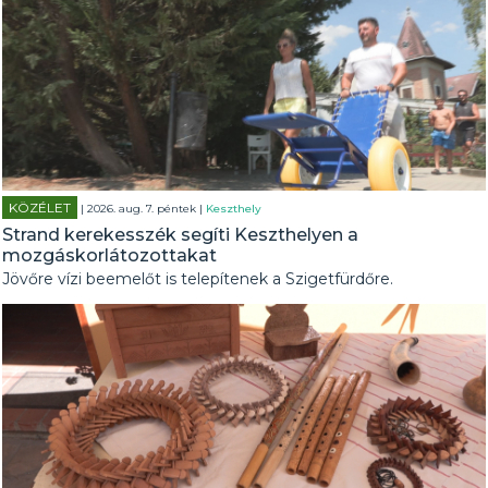
KÖZÉLET
| 2026. aug. 7. péntek |
Keszthely
Strand kerekesszék segíti Keszthelyen a
mozgáskorlátozottakat
Jövőre vízi beemelőt is telepítenek a Szigetfürdőre.