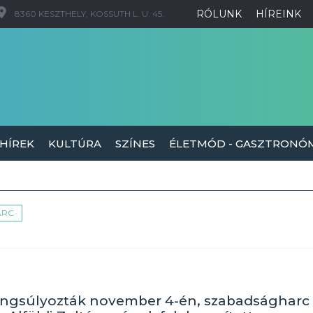
RÓLUNK
HÍREINK
8360 KESZTHELY, KOSSUTH L. U. 45.
 HÍREK
KULTÚRA
SZÍNES
ÉLETMÓD - GASZTRONÓ
ARC
angsúlyozták november 4-én, szabadságharc