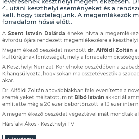
leverésének keszthelyi megemlékezésén. Dr.
4. utáni keszthelyi eseményeket és a rends
kell, hogy tisztelegjünk. A megemlékezők mé
forradalom hősei előtt.
A
Szent István Dalárda
éneke hívta a megemlékezők
évfordulójára rendezett megemlékezésre a keszthelyi S
Megemlékező beszédet mondott
dr. Alföldi Zoltán
a
kultúrájának fontosságát, mely a forradalom dicsőséges 1
A Keszthelyi Nemzeti Kör elnöke beszédében a szabadsá
Kihangsúlyozta, hogy sokan ma összetévesztik a szabadsá
akar.
Dr. Alföldi Zoltán a továbbiakban felelevenítette a no
személyeket méltatott, mint
Bibó István
akkori állammi
említette még a 20 ezer bebörtönzött, a 13 ezer inter
A megemlékező beszédet végeztével imát mondtak el a 
Hársfalvi Ákos - Keszthelyi TV