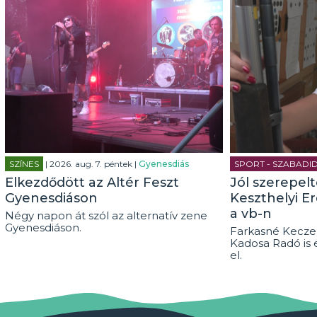
SZÍNES
| 2026. aug. 7. péntek |
Gyenesdiás
SPORT - SZABADI
Elkezdődött az Altér Feszt
Jól szerepel
Gyenesdiáson
Keszthelyi E
a vb-n
Négy napon át szól az alternatív zene
Gyenesdiáson.
Farkasné Keczel
Kadosa Radó is 
el.