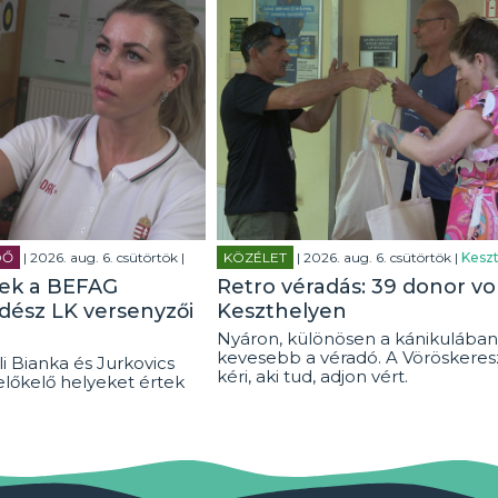
DŐ
| 2026. aug. 6. csütörtök |
KÖZÉLET
| 2026. aug. 6. csütörtök |
Keszt
tek a BEFAG
Retro véradás: 39 donor vo
rdész LK versenyzői
Keszthelyen
Nyáron, különösen a kánikulában
kevesebb a véradó. A Vöröskeresz
i Bianka és Jurkovics
kéri, aki tud, adjon vért.
előkelő helyeket értek