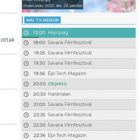
Utolsó adás: 2022. dec. 23. péntek
MAI TV MŰSOR
12:00
Képújság
tottak
18:00
Savaria Filmfesztivál
19:25
Savaria Filmfesztivál
19:30
Savaria Filmfesztivál
19:36
Épí-Tech Magazin
20:00
Objektív
20:30
Határtalan
21:00
Savaria Filmfesztivál
22:25
Savaria Filmfesztivál
22:30
Savaria Filmfesztivál
22:36
Épí-Tech Magazin