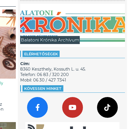
Balatoni Krónika Archívum
ELÉRHETŐSÉGEK
Cím:
8360 Keszthely, Kossuth L. u. 45.
Telefon: 06 83 / 320 200
Mobil: 06 30 / 427 7341
ly
KÖVESSEN MINKET
z
on