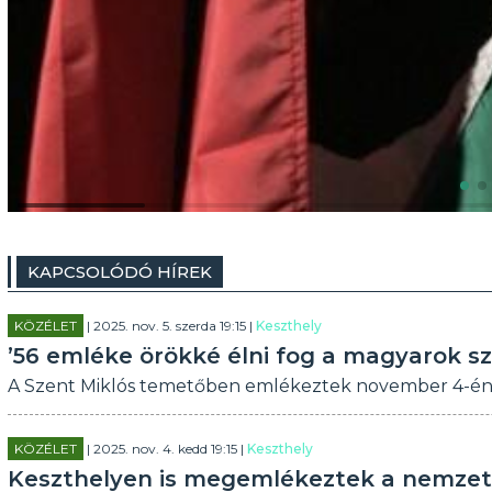
KAPCSOLÓDÓ HÍREK
KÖZÉLET
| 2025. nov. 5. szerda 19:15 |
Keszthely
’56 emléke örökké élni fog a magyarok s
A Szent Miklós temetőben emlékeztek november 4-én a
KÖZÉLET
| 2025. nov. 4. kedd 19:15 |
Keszthely
Keszthelyen is megemlékeztek a nemzet