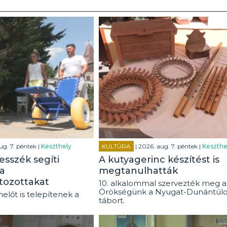
ug. 7. péntek |
Keszthely
KULTÚRA
| 2026. aug. 7. péntek |
Keszthe
esszék segíti
A kutyagerinc készítést is
a
megtanulhatták
tozottakat
10. alkalommal szervezték meg a
Örökségünk a Nyugat-Dunántúl
előt is telepítenek a
tábort.