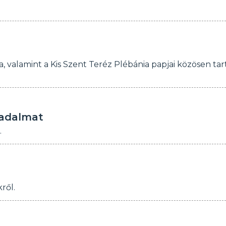
alamint a Kis Szent Teréz Plébánia papjai közösen tar
radalmat
.
ről.