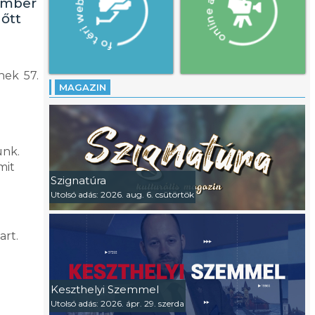
vember
őtt
nek 57.
MAGAZIN
ünk.
mit
Szignatúra
Utolsó adás: 2026. aug. 6. csütörtök
e
art.
Keszthelyi Szemmel
Utolsó adás: 2026. ápr. 29. szerda