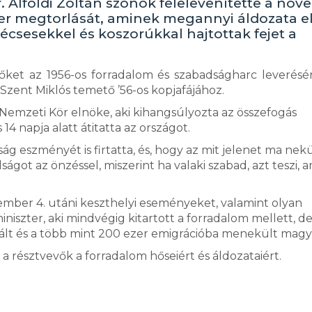
 Alföldi Zoltán szónok felelevenítette a no
zer megtorlását, aminek megannyi áldozata el
csesekkel és koszorúkkal hajtottak fejet a
et az 1956-os forradalom és szabadságharc leverésé
zent Miklós temető ’56-os kopjafájához.
 Nemzeti Kör elnöke, aki kihangsúlyozta az összefogás
4 napja alatt átitatta az országot.
g eszményét is firtatta, és, hogy az mit jelenet ma nek
got az önzéssel, miszerint ha valaki szabad, azt teszi, a
vember 4. utáni keszthelyi eseményeket, valamint olyan
niszter, aki mindvégig kitartott a forradalom mellett, d
nált és a több mint 200 ezer emigrációba menekült magy
résztvevők a forradalom hőseiért és áldozataiért.