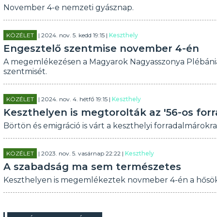
November 4-e nemzeti gyásznap.
KÖZÉLET
| 2024. nov. 5. kedd 19:15 |
Keszthely
Engesztelő szentmise november 4-én
A megemlékezésen a Magyarok Nagyasszonya Plébánia, v
szentmisét.
KÖZÉLET
| 2024. nov. 4. hétfő 19:15 |
Keszthely
Keszthelyen is megtorolták az '56-os for
Börtön és emigráció is várt a keszthelyi forradalmárokra
KÖZÉLET
| 2023. nov. 5. vasárnap 22:22 |
Keszthely
A szabadság ma sem természetes
Keszthelyen is megemlékeztek novmeber 4-én a hősök