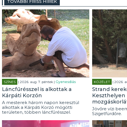
TOVÁBBI FRISS HÍREK
SZÍNES
| 2026. aug. 7. péntek |
Gyenesdiás
KÖZÉLET
| 2026. a
Láncfűrésszel is alkottak a
Strand kerek
Kárpáti Korzón
Keszthelyen 
mozgáskorlá
A mesterek három napon keresztül
alkottak a Kárpáti Korzó mögötti
Jövőre vízi beem
területen, többen láncfűrésszel.
Szigetfürdőre.