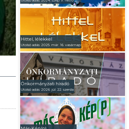
Utolsó adás: 2024. szep. 9. hétfő
Hittel, lélekkel
Utolsó adás: 2025. már. 16. vasárnap
Önkormányzati híradó
Utolsó adás: 2026. júl. 22. szerda
Más-Kép(p)