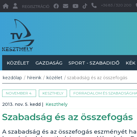
+36 83 / 320 200
REGISZTRÁCIÓ
KÖZÉLET
GAZDASÁG
SPORT - SZABADIDŐ
KÉK
kezdőlap
/
híreink
/
közélet
/ szabadság és az összefogás
NOVEMBER 4.
KESZTHELY
FORRADALOM ÉS SZABADSÁGH
2013. nov. 5. kedd
|
Keszthely
Szabadság és az összefogás
A szabadság és az összefogás eszményét h