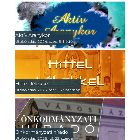
Aktív Aranykor
Utolsó adás: 2024. szep. 9. hétfő
Hittel, lélekkel
Utolsó adás: 2025. már. 16. vasárnap
Önkormányzati híradó
Utolsó adás: 2026. júl. 22. szerda