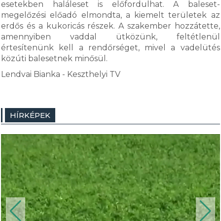
esetekben haláleset is előfordulhat. A baleset-
megelőzési előadó elmondta, a kiemelt területek az
erdős és a kukoricás részek. A szakember hozzátette,
amennyiben vaddal ütközünk, feltétlenül
értesítenünk kell a rendőrséget, mivel a vadelütés
közúti balesetnek minősül.
Lendvai Bianka - Keszthelyi TV
HÍRKÉPEK