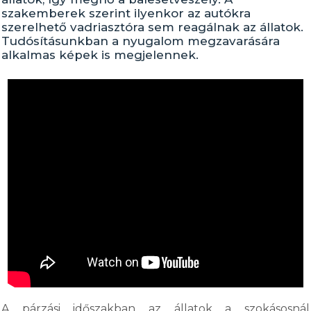
szakemberek szerint ilyenkor az autókra
szerelhető vadriasztóra sem reagálnak az állatok.
Tudósításunkban a nyugalom megzavarására
alkalmas képek is megjelennek.
A párzási időszakban az állatok a szokásosnál