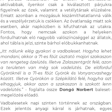
aktívabbak, ilyenkor csak a kiválasztott párjukra
figyelnek az őzek, valamint a vetélytársak elűzésére.
Emiatt azonban a mozgásuk kiszámíthatatlanná válik
és a veszélyérzetük is csökken. Az óvatlanság miatt sok
esetben, akár napközben is kifuthatnak az utakra.
Fontos, hogy nemcsak azokon a helyeken
fordulhatnak elő nagyobb valószínűséggel az állatok,
ahol tábla is jelzi, szinte bárhol előbukkanhatnak.
„Itt nálunk elég gyakori a vadbaleset. Hogyha lehet
mondani, akkor a 71-es főút úsztató majori szakaszon
van rengeteg őzelütés. Illetve Zalaszentgrót felé, azon
a területen van még sok vadelütés. De előfordul
Györöknél is a 71-es főút Györök és Vonyarcvashegy
között. Illetve Györökön a Szépkilátó felé, hogyha azt
elhagyjuk, akkor azon a szakaszon is szokott lenn
vadelütés.”
- foglalta össze
Dongó Norbert
baleset-
megelőzési előadó.
Vadbalesetek napi szinten történnek az országban.
Ezek jelentős anyagi kárral is járhatnak, egyes