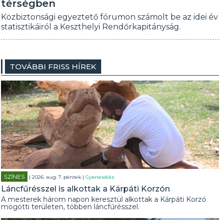
térségben
Közbiztonsági egyeztető fórumon számolt be az idei év
statisztikáiról a Keszthelyi Rendőrkapitányság.
TOVÁBBI FRISS HÍREK
SZÍNES
| 2026. aug. 7. péntek |
Gyenesdiás
Láncfűrésszel is alkottak a Kárpáti Korzón
A mesterek három napon keresztül alkottak a Kárpáti Korzó
mögötti területen, többen láncfűrésszel.