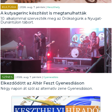
KULTÚRA
| 2026. aug. 7. péntek |
Keszthely
A kutyagerinc készítést is megtanulhatták
10. alkalommal szervezték meg az Örökségünk a Nyugat-
Dunántúlon tábort.
SZÍNES
| 2026. aug. 7. péntek |
Gyenesdiás
Elkezdődött az Altér Feszt Gyenesdiáson
Négy napon át szól az alternatív zene Gyenesdiáson.