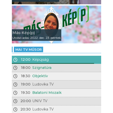
Más-Kép(p)
Utolsó adás: 2022. dec. 23. péntek
MAI TV MŰSOR
12:00
Képújság
18:00
Szignatúra
18:30
Objektív
19:00
Ludovika TV
19:30
Balatoni Mozaik
20:00
UNIV TV
20:30
Ludovika TV