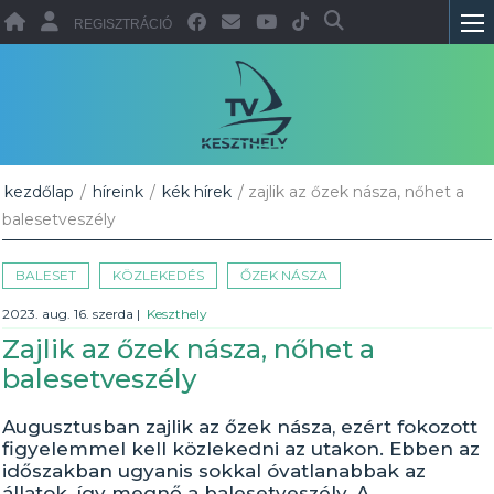
REGISZTRÁCIÓ
kezdőlap
/
híreink
/
kék hírek
/ zajlik az őzek násza, nőhet a
balesetveszély
BALESET
KÖZLEKEDÉS
ŐZEK NÁSZA
2023. aug. 16. szerda
|
Keszthely
Zajlik az őzek násza, nőhet a
balesetveszély
Augusztusban zajlik az őzek násza, ezért fokozott
figyelemmel kell közlekedni az utakon. Ebben az
időszakban ugyanis sokkal óvatlanabbak az
állatok, így megnő a balesetveszély. A