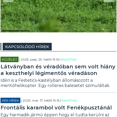
KAPCSOLÓDÓ HÍREK
KÖZÉLET
| 2025. szep. 29. hétfő 19:15 |
Keszthely
Látványban és véradóban sem volt hiány
a keszthelyi légimentős véradáson
Idén is a Festetics-kastélyban állomásozott a
mentőhelikopter. Egy rolleres balesetet szimuláltak.
KÉK HÍREK
| 2025. már. 17. hétfő 19:15 |
Keszthely
Frontális karambol volt Fenékpusztánál
Egy harmadik jármű éppen hogy el tudta kerülni az