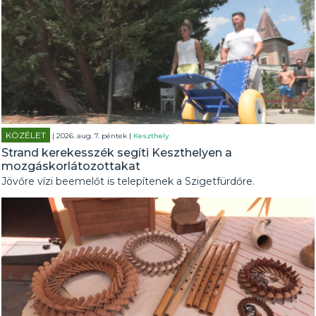
KÖZÉLET
| 2026. aug. 7. péntek |
Keszthely
Strand kerekesszék segíti Keszthelyen a
mozgáskorlátozottakat
Jövőre vízi beemelőt is telepítenek a Szigetfürdőre.