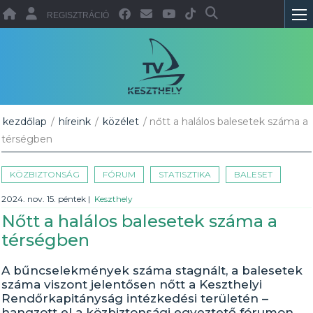
REGISZTRÁCIÓ
kezdőlap
/
híreink
/
közélet
/ nőtt a halálos balesetek száma a
térségben
KÖZBIZTONSÁG
FÓRUM
STATISZTIKA
BALESET
2024. nov. 15. péntek
|
Keszthely
Nőtt a halálos balesetek száma a
térségben
A bűncselekmények száma stagnált, a balesetek
száma viszont jelentősen nőtt a Keszthelyi
Rendőrkapitányság intézkedési területén –
hangzott el a közbiztonsági egyeztető fórumon