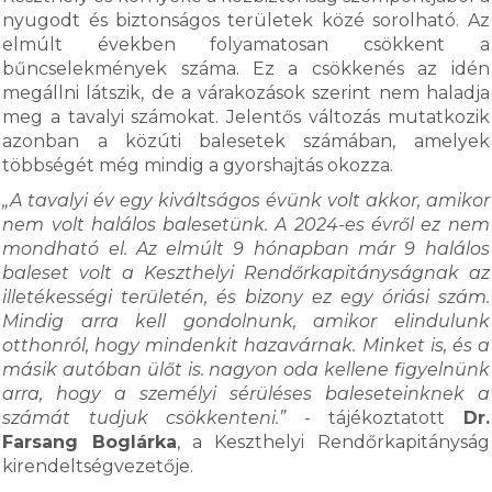
nyugodt és biztonságos területek közé sorolható. Az
elmúlt években folyamatosan csökkent a
bűncselekmények száma. Ez a csökkenés az idén
megállni látszik, de a várakozások szerint nem haladja
meg a tavalyi számokat. Jelentős változás mutatkozik
azonban a közúti balesetek számában, amelyek
többségét még mindig a gyorshajtás okozza.
„A tavalyi év egy kiváltságos évünk volt akkor, amikor
nem volt halálos balesetünk. A 2024-es évről ez nem
mondható el. Az elmúlt 9 hónapban már 9 halálos
baleset volt a Keszthelyi Rendőrkapitányságnak az
illetékességi területén, és bizony ez egy óriási szám.
Mindig arra kell gondolnunk, amikor elindulunk
otthonról, hogy mindenkit hazavárnak. Minket is, és a
másik autóban ülőt is. nagyon oda kellene figyelnünk
arra, hogy a személyi sérüléses baleseteinknek a
számát tudjuk csökkenteni.”
- tájékoztatott
Dr.
Farsang Boglárka
, a Keszthelyi Rendőrkapitányság
kirendeltségvezetője.