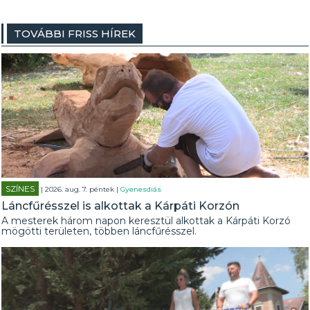
TOVÁBBI FRISS HÍREK
SZÍNES
| 2026. aug. 7. péntek |
Gyenesdiás
Láncfűrésszel is alkottak a Kárpáti Korzón
A mesterek három napon keresztül alkottak a Kárpáti Korzó
mögötti területen, többen láncfűrésszel.