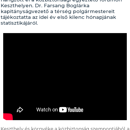
Keszthelyen. Dr. Farsang Boglárka
kapitányságvezető a térség polgármestereit
tájékoztatta az idei év első kilenc hónapjának
statisztikájáról.
Keszthely és környéke a közbiztonság szempontjából a