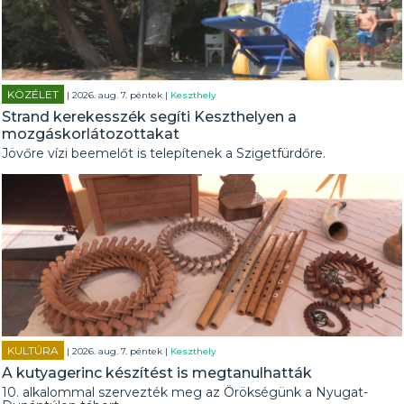
KÖZÉLET
| 2026. aug. 7. péntek |
Keszthely
Strand kerekesszék segíti Keszthelyen a
mozgáskorlátozottakat
Jövőre vízi beemelőt is telepítenek a Szigetfürdőre.
KULTÚRA
| 2026. aug. 7. péntek |
Keszthely
A kutyagerinc készítést is megtanulhatták
10. alkalommal szervezték meg az Örökségünk a Nyugat-