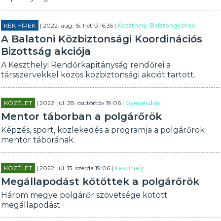
KÉK HÍREK
| 2022. aug. 15. hétfő 16:35 |
Keszthely, Balatongyörök
A Balatoni Közbiztonsági Koordinációs
Bizottság akciója
A Keszthelyi Rendőrkapitányság rendőrei a
társszervekkel közös közbiztonsági akciót tartott.
KÖZÉLET
| 2022. júl. 28. csütörtök 19:06 |
Gyenesdiás
Mentor táborban a polgárőrök
Képzés, sport, közlekedés a programja a polgárőrök
mentor táborának.
KÖZÉLET
| 2022. júl. 13. szerda 19:06 |
Keszthely
Megállapodást kötöttek a polgárőrök
Három megye polgárőr szövetsége kötött
megállapodást.