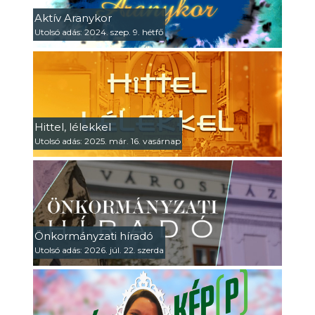
Aktív Aranykor
Utolsó adás: 2024. szep. 9. hétfő
Hittel, lélekkel
Utolsó adás: 2025. már. 16. vasárnap
Önkormányzati híradó
Utolsó adás: 2026. júl. 22. szerda