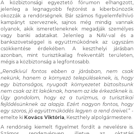
A közbiztonsági egyeztető fórumon elhangzott,
jelenleg a legnagyobb fejtörést a kiberbűnözők
okozzák a rendőrségnek. Bár számos figyelemfelhívó
kampányt szerveznek, sajnos még mindig vannak
olyanok, akik ismeretleneknek megadják személyes
vagy banki adataikat. Jelenleg a NAV-val és a
bankszövetséggel is együttműködnek az ügyszám
csökkentése érdekében. A keszthelyi járásban
azonban, mint turisztikailag frekventált területen,
mégis a közbiztonság a legfontosabb.
„Rendkívül fontos ebben a járásban, nem csak
nekünk, hanem a környező településeknek, is, hogy
egy biztonságos, nyugodt környezetet biztosítsunk
nem csak az itt lakóknak, hanem az ide érkezőknek is.
Úgy gondolom, hogy ez a turizmus, a turisztikai
fejlődésünknek az alapja. Ezért nagyon fontos, hogy
egy szoros, jó együttműködés legyen a rend őreivel.”
-
emelte ki
Kovács Viktória
, Keszthely alpolgármestere.
A rendőrség kiemelt figyelmet fordít a nevelésre is.
Számos rendezvényen, illetve az oktatási