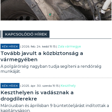
KAPCSOLÓDÓ HÍREK
KÉK HÍREK
| 2026. feb. 24. kedd 19:15 |
Zala vármegye
Tovább javult a közbiztonság a
vármegyében
A polgárőrség nagyban tudja segíteni a rendőrség
munkáját.
KÉK HÍREK
| 2025. ápr. 30. szerda 19:15 |
Keszthely
Keszthelyen is vadásznak a
drogdílerekre
Márciusban és áprilisban 9 büntetőeljárást indítottak a
kapitányságon.