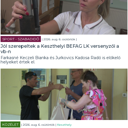
SPORT - SZABADIDŐ
| 2026. aug. 6. csütörtök |
Jól szerepeltek a Keszthelyi BEFAG LK versenyzői a
vb-n
Farkasné Keczeli Bianka és Jurkovics Kadosa Radó is előkelő
helyeket értek el.
KÖZÉLET
| 2026. aug. 6. csütörtök |
Keszthely