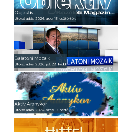
Objektív
Utolsó adás: 2026. aug. 13. csütörtök
Balatoni Mozaik
Utolsó adás: 2026. júl. 28. kedd
Aktív Aranykor
Utolsó adás: 2024. szep. 9. hétfő