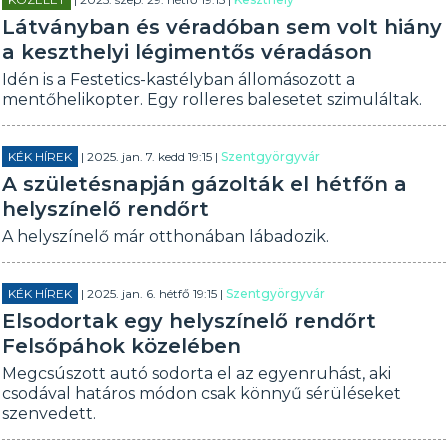
Látványban és véradóban sem volt hiány
a keszthelyi légimentős véradáson
Idén is a Festetics-kastélyban állomásozott a
mentőhelikopter. Egy rolleres balesetet szimuláltak.
KÉK HÍREK
| 2025. jan. 7. kedd 19:15 |
Szentgyörgyvár
A születésnapján gázolták el hétfőn a
helyszínelő rendőrt
A helyszínelő már otthonában lábadozik.
KÉK HÍREK
| 2025. jan. 6. hétfő 19:15 |
Szentgyörgyvár
Elsodortak egy helyszínelő rendőrt
Felsőpáhok közelében
Megcsúszott autó sodorta el az egyenruhást, aki
csodával határos módon csak könnyű sérüléseket
szenvedett.