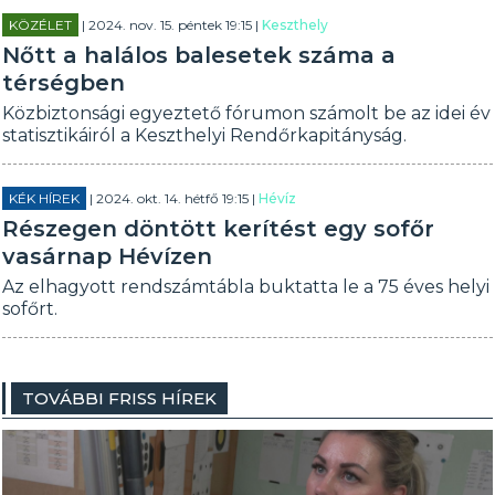
KÖZÉLET
| 2024. nov. 15. péntek 19:15 |
Keszthely
Nőtt a halálos balesetek száma a
térségben
Közbiztonsági egyeztető fórumon számolt be az idei év
statisztikáiról a Keszthelyi Rendőrkapitányság.
KÉK HÍREK
| 2024. okt. 14. hétfő 19:15 |
Hévíz
Részegen döntött kerítést egy sofőr
vasárnap Hévízen
Az elhagyott rendszámtábla buktatta le a 75 éves helyi
sofőrt.
TOVÁBBI FRISS HÍREK