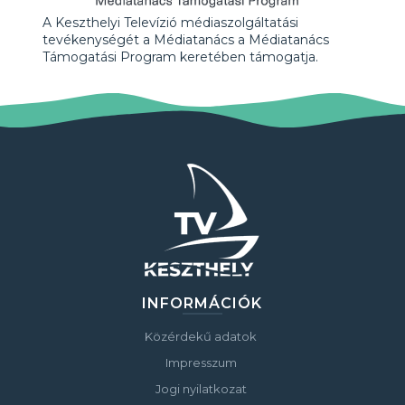
A Keszthelyi Televízió médiaszolgáltatási
tevékenységét a Médiatanács a Médiatanács
Támogatási Program keretében támogatja.
INFORMÁCIÓK
Közérdekű adatok
Impresszum
Jogi nyilatkozat