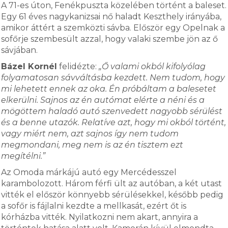
A 71-es úton, Fenékpuszta közelében történt a baleset.
Egy 61 éves nagykanizsai nő haladt Keszthely irányába,
amikor áttért a szemközti sávba. Először egy Opelnak a
sofőrje szembesült azzal, hogy valaki szembe jön az ő
sávjában.
Bázel Kornél
felidézte:
„Ő valami okból kifolyólag
folyamatosan sávváltásba kezdett. Nem tudom, hogy
mi lehetett ennek az oka. Én próbáltam a balesetet
elkerülni. Sajnos az én autómat elérte a néni és a
mögöttem haladó autó szenvedett nagyobb sérülést
és a benne utazók. Relatíve azt, hogy mi okból történt,
vagy miért nem, azt sajnos így nem tudom
megmondani, meg nem is az én tisztem ezt
megítélni.”
Az Omoda márkájú autó egy Mercédesszel
karambolozott. Három férfi ült az autóban, a két utast
vitték el először könnyebb sérülésekkel, később pedig
a sofőr is fájlalni kezdte a mellkasát, ezért őt is
kórházba vitték. Nyilatkozni nem akart, annyira a