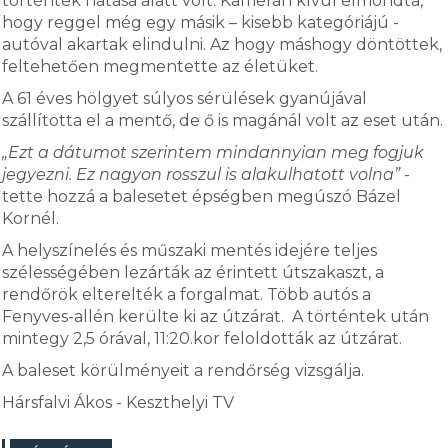
történtek hatása alatt volt. Kamerán kívül elmondta,
hogy reggel még egy másik – kisebb kategóriájú -
autóval akartak elindulni. Az hogy máshogy döntöttek,
feltehetően megmentette az életüket.
A 61 éves hölgyet súlyos sérülések gyanújával
szállította el a mentő, de ő is magánál volt az eset után.
„Ezt a dátumot szerintem mindannyian meg fogjuk
jegyezni. Ez nagyon rosszul is alakulhatott volna”
-
tette hozzá a balesetet épségben megúszó Bázel
Kornél.
A helyszínelés és műszaki mentés idejére teljes
szélességében lezárták az érintett útszakaszt, a
rendőrök elterelték a forgalmat. Több autós a
Fenyves-allén kerülte ki az útzárat. A történtek után
mintegy 2,5 órával, 11:20.kor feloldották az útzárat.
A baleset körülményeit a rendőrség vizsgálja.
Hársfalvi Ákos - Keszthelyi TV