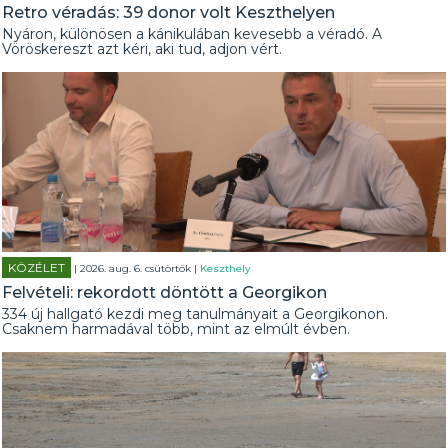
Retro véradás: 39 donor volt Keszthelyen
Nyáron, különösen a kánikulában kevesebb a véradó. A
Vöröskereszt azt kéri, aki tud, adjon vért.
KÖZÉLET
| 2026. aug. 6. csütörtök |
Keszthely
Felvételi: rekordott döntött a Georgikon
334 új hallgató kezdi meg tanulmányait a Georgikonon.
Csaknem harmadával több, mint az elmúlt évben.