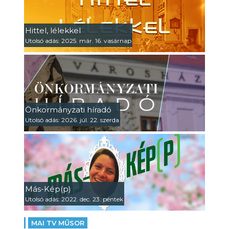
Hittel, lélekkel
Utolsó adás: 2025. már. 16. vasárnap
Önkormányzati híradó
Utolsó adás: 2026. júl. 22. szerda
Más-Kép(p)
Utolsó adás: 2022. dec. 23. péntek
MAI TV MŰSOR