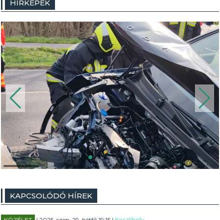
HÍRKÉPEK
KAPCSOLÓDÓ HÍREK
KÖZÉLET
| 2025. szep. 29. hétfő 19:15 |
Keszthely