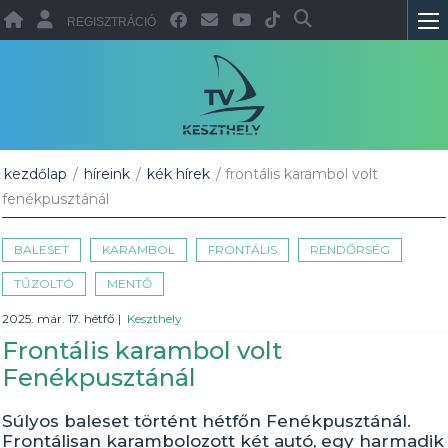
REGISZTRÁCIÓ
kezdőlap
/
híreink
/
kék hírek
/ frontális karambol volt
fenékpusztánál
BALESET
KARAMBOL
FRONTÁLIS
RENDŐRSÉG
TŰZOLTÓ
MENTŐ
2025. már. 17. hétfő
|
Keszthely
Frontális karambol volt
Fenékpusztánál
Súlyos baleset történt hétfőn Fenékpusztánál.
Frontálisan karambolozott két autó, egy harmadik