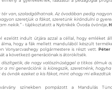
gy élmény a gyerekeknek, ráadásul a pedagógiai progr
y tér van, szaladgálhatnak. Az óvodában pedig nagyon
agyon szeretjük a fákat, szeretünk kirándulni a gyere
am nekik.”
- tájékoztatott a Nyitnikék Óvoda óvónője,
H
zelőtt indult útjára azzal a céllal, hogy emléket áll
i álma, hogy a fák mellett mandulából készült terméke
en Vonyarcvashegy polgármestere is részt vett.
Péter
át a következő generációnak is átörökítsék.
íszítgetik, de nagy valószínűséggel a titkos álmuk az
 a mi generációnk is kiöregszik, szeretnénk, hogyha
és óvnák ezeket a kis fákat, mint ahogy mi elkezdtük
zivárvány színekben pompázott a Mandulás Tünd