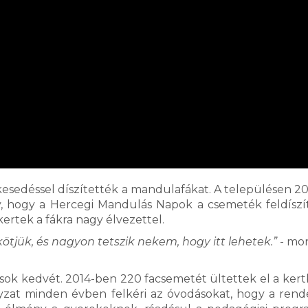
kesedéssel díszítették a mandulafákat. A településen 2
, hogy a Hercegi Mandulás Napok a csemeték feldíszí
ertek a fákra nagy élvezettel.
kötjük, és nagyon tetszik nekem, hogy itt lehetek.”
- mo
ások kedvét. 2014-ben 220 facsemetét ültettek el a kert
zat minden évben felkéri az óvodásokat, hogy a ren