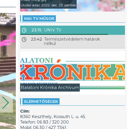
Utolsó adás: 2022. dec. 23. péntek
MAI TV MŰSOR
23:15
UNIV TV
23:42
Természetvédelem határok
nélkül
Balatoni Krónika Archívum
ELÉRHETŐSÉGEK
Cím:
8360 Keszthely, Kossuth L. u. 45.
Telefon: 06 83 / 320 200
Mobil: 06 30 / 427 7341