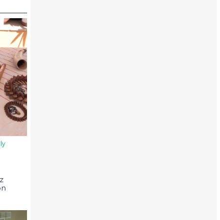
ly
z
on