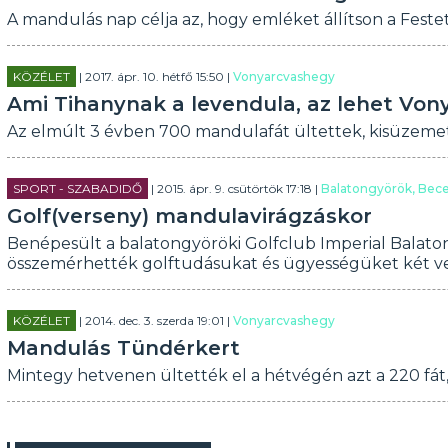
A mandulás nap célja az, hogy emléket állítson a Feste
KÖZÉLET
| 2017. ápr. 10. hétfő 15:50 |
Vonyarcvashegy
Ami Tihanynak a levendula, az lehet Vo
Az elmúlt 3 évben 700 mandulafát ültettek, kisüzemet
SPORT - SZABADIDŐ
| 2015. ápr. 9. csütörtök 17:18 |
Balatongyörök, Bec
Golf(verseny) mandulavirágzáskor
Benépesült a balatongyöröki Golfclub Imperial Balato
összemérhették golftudásukat és ügyességüket két v
KÖZÉLET
| 2014. dec. 3. szerda 19:01 |
Vonyarcvashegy
Mandulás Tündérkert
Mintegy hetvenen ültették el a hétvégén azt a 220 fát,