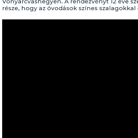
Vonyarcvashegyen. A rendezvényt 12 éve sze
része, hogy az óvodások színes szalagokkal 