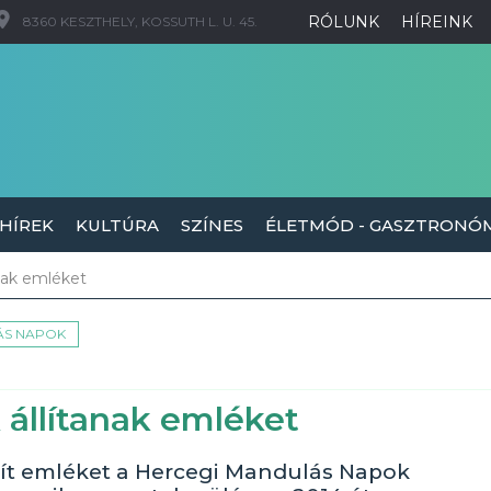
RÓLUNK
HÍREINK
8360 KESZTHELY, KOSSUTH L. U. 45.
 HÍREK
KULTÚRA
SZÍNES
ÉLETMÓD - GASZTRONÓ
nak emléket
ÁS NAPOK
állítanak emléket
lít emléket a Hercegi Mandulás Napok