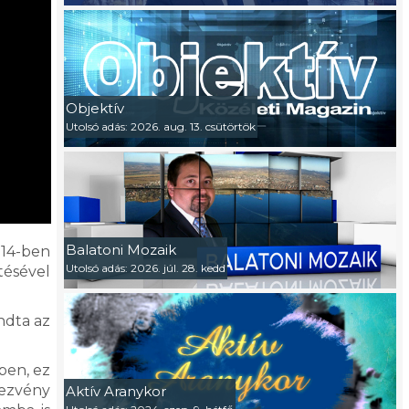
Objektív
Utolsó adás: 2026. aug. 13. csütörtök
Balatoni Mozaik
014-ben
Utolsó adás: 2026. júl. 28. kedd
tésével
ndta az
ben, ez
dezvény
Aktív Aranykor