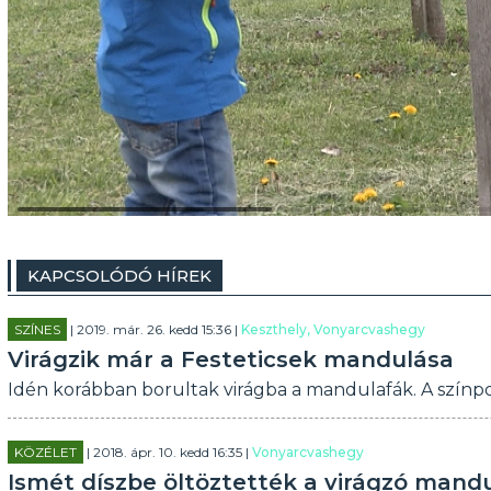
KAPCSOLÓDÓ HÍREK
SZÍNES
| 2019. már. 26. kedd 15:36 |
Keszthely, Vonyarcvashegy
Virágzik már a Festeticsek mandulása
Idén korábban borultak virágba a mandulafák. A színp
KÖZÉLET
| 2018. ápr. 10. kedd 16:35 |
Vonyarcvashegy
Ismét díszbe öltöztették a virágzó mand