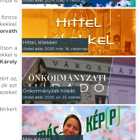
amba is
Utolsó adás: 2024. szep. 9. hétfő
 fontos
kekkel.
orváth
Hittel, lélekkel
ítson a
Utolsó adás: 2025. már. 16. vasárnap
kkel is
 Károly
ért az,
 ők ezt
Önkormányzati híradó
 ezeket
Utolsó adás: 2026. júl. 22. szerda
érkert
Más-Kép(p)