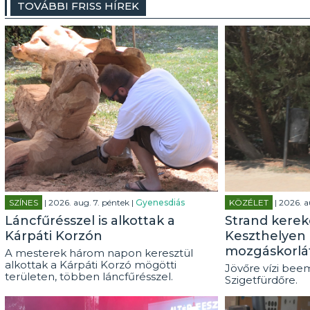
TOVÁBBI FRISS HÍREK
SZÍNES
| 2026. aug. 7. péntek |
Gyenesdiás
KÖZÉLET
| 2026. a
Láncfűrésszel is alkottak a
Strand kerek
Kárpáti Korzón
Keszthelyen 
mozgáskorlá
A mesterek három napon keresztül
alkottak a Kárpáti Korzó mögötti
Jövőre vízi beem
területen, többen láncfűrésszel.
Szigetfürdőre.