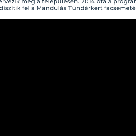
rvezik meg a településen. 2014 óta a progr
díszítik fel a Mandulás Tündérkert facsemetéi