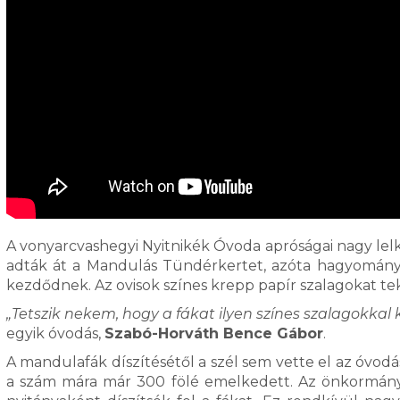
A vonyarcvashegyi Nyitnikék Óvoda apróságai nagy lel
adták át a Mandulás Tündérkertet, azóta hagyomány
kezdődnek. Az ovisok színes krepp papír szalagokat tek
„Tetszik nekem, hogy a fákat ilyen színes szalagokkal 
egyik óvodás,
Szabó-Horváth Bence Gábor
.
A mandulafák díszítésétől a szél sem vette el az óvod
a szám mára már 300 fölé emelkedett. Az önkormány