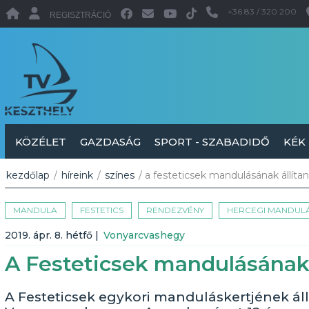
+36 83 / 320 200
REGISZTRÁCIÓ
KÖZÉLET
GAZDASÁG
SPORT - SZABADIDŐ
KÉK
kezdőlap
/
híreink
/
színes
/ a festeticsek mandulásának állíta
MANDULA
FESTETICS
RENDEZVÉNY
HERCEGI MANDUL
2019. ápr. 8. hétfő
|
Vonyarcvashegy
A Festeticsek mandulásának 
A Festeticsek egykori manduláskertjének ál