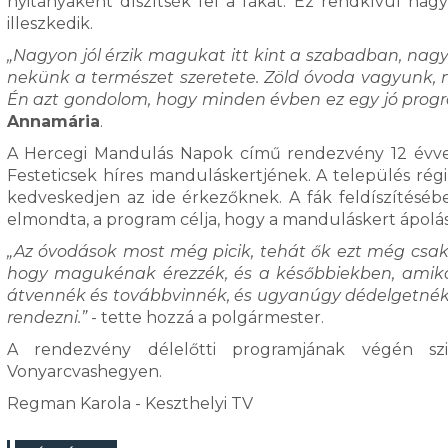
nyitányaként díszítsék fel a fákat. Ez rendkívül na
illeszkedik.
„Nagyon jól érzik magukat itt kint a szabadban, nag
nekünk a természet szeretete. Zöld óvoda vagyunk, n
Én azt gondolom, hogy minden évben ez egy jó progr
Annamária
.
A Hercegi Mandulás Napok című rendezvény 12 évvel e
Festeticsek híres manduláskertjének. A település rég
kedveskedjen az ide érkezőknek. A fák feldíszítéséb
elmondta, a program célja, hogy a manduláskert ápolás
„Az óvodások most még picik, tehát ők ezt még csak d
hogy magukénak érezzék, és a későbbiekben, amikor
átvennék és továbbvinnék, és ugyanúgy dédelgetnék 
rendezni.”
- tette hozzá a polgármester.
A rendezvény délelőtti programjának végén s
Vonyarcvashegyen.
Regman Karola - Keszthelyi TV