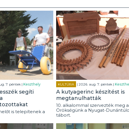
ug. 7. péntek |
Keszthely
KULTÚRA
| 2026. aug. 7. péntek |
Keszthe
esszék segíti
A kutyagerinc készítést is
a
megtanulhatták
tozottakat
10. alkalommal szervezték meg a
Örökségünk a Nyugat-Dunántúl
előt is telepítenek a
tábort.