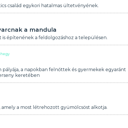
tics család egykori hatalmas ültetvényének.
nyarcnak a mandula
 is építenének a feldolgozáshoz a településen.
ehegy
n pályája, a napokban felnőttek és gyermekek egyaránt
erseny keretében
 amely a most létrehozott gyümölcsöst alkotja.