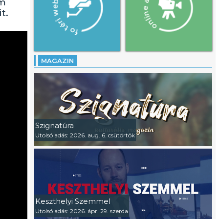
am
t.
MAGAZIN
Szignatúra
Utolsó adás: 2026. aug. 6. csütörtök
Keszthelyi Szemmel
Utolsó adás: 2026. ápr. 29. szerda