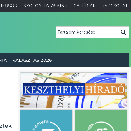
MŰSOR
SZOLGÁLTATÁSAINK
GALÉRIÁK
KAPCSOLAT
MIA
VÁLASZTÁS 2026
ztek