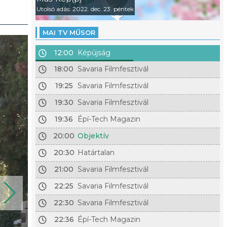
Utolsó adás: 2022. dec. 23. péntek
MAI TV MŰSOR
12:00
Képújság
18:00
Savaria Filmfesztivál
19:25
Savaria Filmfesztivál
19:30
Savaria Filmfesztivál
19:36
Épí-Tech Magazin
20:00
Objektív
20:30
Határtalan
21:00
Savaria Filmfesztivál
22:25
Savaria Filmfesztivál
22:30
Savaria Filmfesztivál
22:36
Épí-Tech Magazin