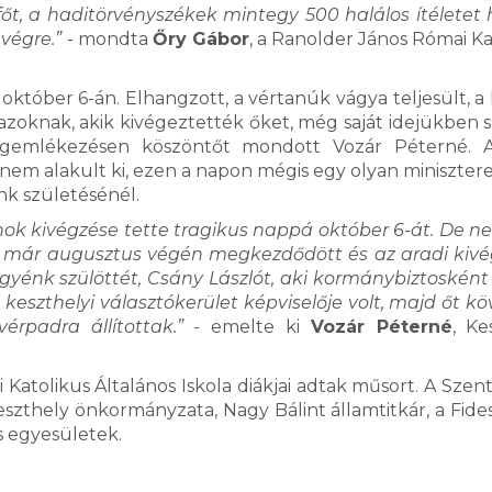
őt, a haditörvényszékek mintegy 500 halálos ítéletet 
végre.”
- mondta
Őry Gábor
, a Ranolder János Római Ka
október 6-án. Elhangzott, a vértanúk vágya teljesült, a 
 azoknak, akik kivégeztették őket, még saját idejükben
 megemlékezésen köszöntőt mondott Vozár Péterné. 
 nem alakult ki, ezen a napon mégis egy olyan miniszter
k születésénél.
nok kivégzése tette tragikus nappá október 6-át. De 
ám már augusztus végén megkezdődött és az aradi kiv
gyénk szülöttét, Csány Lászlót, aki kormánybiztosként 
szthelyi választókerület képviselője volt, majd őt kö
érpadra állítottak.”
- emelte ki
Vozár Péterné
, Ke
tolikus Általános Iskola diákjai adtak műsort. A Szent
thely önkormányzata, Nagy Bálint államtitkár, a Fides
s egyesületek.