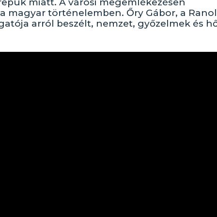
erepük miatt. A városi megemlékezésen
t a magyar történelemben. Őry Gábor, a Rano
gatója arról beszélt, nemzet, győzelmek és h