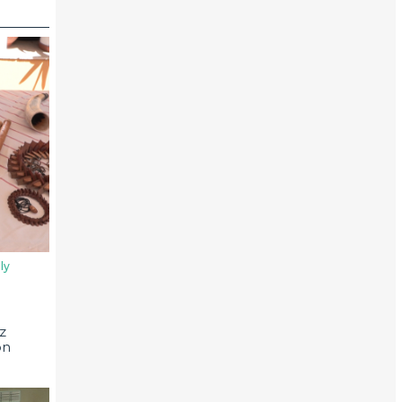
ly
z
on