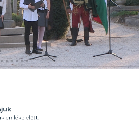
ájuk
úk emléke előtt.