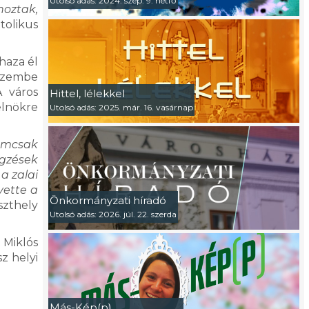
Utolsó adás: 2024. szep. 9. hétfő
hoztak,
tolikus
haza él
 szembe
A város
Hittel, lélekkel
elnökre
Utolsó adás: 2025. már. 16. vasárnap
nemcsak
égzések
a zalai
vette a
Önkormányzati híradó
szthely
Utolsó adás: 2026. júl. 22. szerda
 Miklós
z helyi
Más-Kép(p)