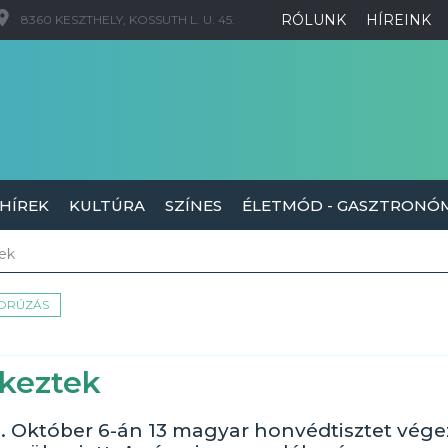
RÓLUNK
HÍREINK
8360 KESZTHELY, KOSSUTH L. U. 45.
 HÍREK
KULTÚRA
SZÍNES
ÉLETMÓD - GASZTRONÓ
tek
ORÚZÁS
ékeztek
. Október 6-án 13 magyar honvédtisztet vége