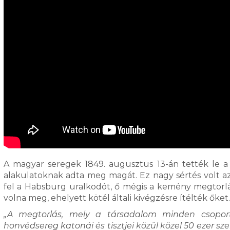
A magyar seregek 1849. augusztus 13-án tették le a 
alakulatoknak adta meg magát. Ez nagy sértés volt az 
fel a Habsburg uralkodót, ő mégis a kemény megtorlás m
volna meg, ehelyett kötél általi kivégzésre ítélték őket.
„A megtorlás, mely a társadalom minden csoportjá
honvédsereg katonái és tisztjei közül közel 50 ezer s