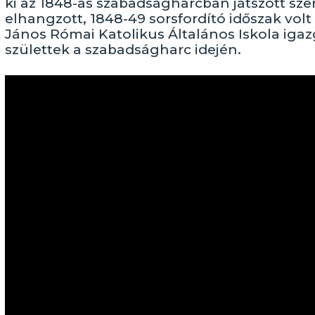
ki az 1848-as szabadságharcban játszott sz
elhangzott, 1848-49 sorsfordító időszak vol
János Római Katolikus Általános Iskola igaz
születtek a szabadságharc idején.