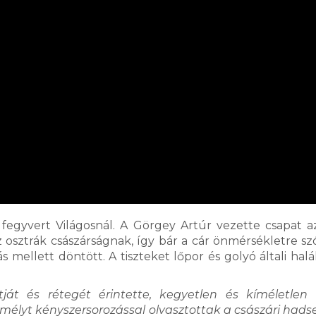
fegyvert Világosnál. A Görgey Artúr vezette csapat a
osztrák császárságnak, így bár a cár önmérsékletre szó
ellett döntött. A tiszteket lőpor és golyó általi halál 
t és rétegét érintette, kegyetlen és kíméletlen 
zemélyt kényszersorozással olvasztottak a császári hads