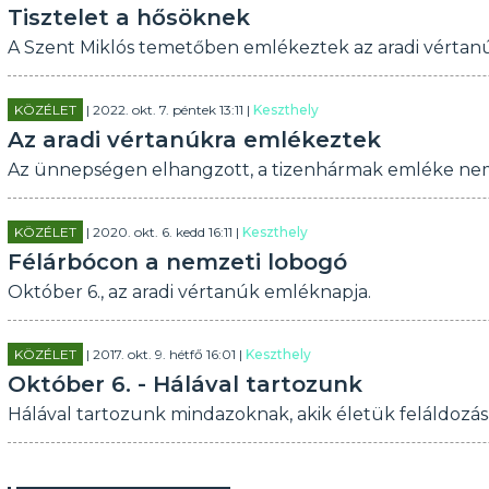
Tisztelet a hősöknek
A Szent Miklós temetőben emlékeztek az aradi vértanúk
KÖZÉLET
| 2022. okt. 7. péntek 13:11 |
Keszthely
Az aradi vértanúkra emlékeztek
Az ünnepségen elhangzott, a tizenhármak emléke nem csa
KÖZÉLET
| 2020. okt. 6. kedd 16:11 |
Keszthely
Félárbócon a nemzeti lobogó
Október 6., az aradi vértanúk emléknapja.
KÖZÉLET
| 2017. okt. 9. hétfő 16:01 |
Keszthely
Október 6. - Hálával tartozunk
Hálával tartozunk mindazoknak, akik életük feláldozás