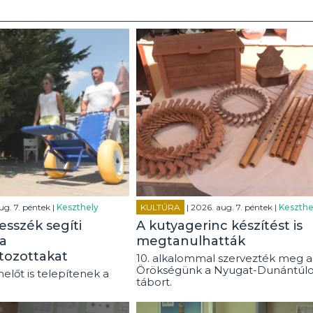
ug. 7. péntek |
Keszthely
KULTÚRA
| 2026. aug. 7. péntek |
Keszthe
esszék segíti
A kutyagerinc készítést is
a
megtanulhatták
tozottakat
10. alkalommal szervezték meg a
Örökségünk a Nyugat-Dunántúl
előt is telepítenek a
tábort.