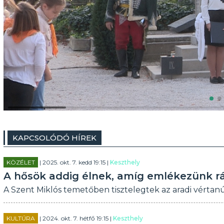
KAPCSOLÓDÓ HÍREK
KÖZÉLET
| 2025. okt. 7. kedd 19:15 |
Keszthely
A hősök addig élnek, amíg emlékezünk r
A Szent Miklós temetőben tisztelegtek az aradi vértan
KULTÚRA
| 2024. okt. 7. hétfő 19:15 |
Keszthely