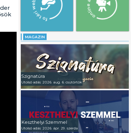
lder
ősök
MAGAZIN
Szignatúra
Utolsó adás: 2026. aug. 6. csütörtök
Keszthelyi Szemmel
Utolsó adás: 2026. ápr. 29. szerda