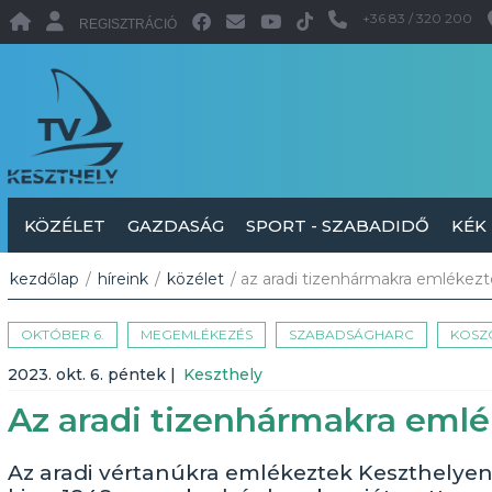
+36 83 / 320 200
REGISZTRÁCIÓ
KÖZÉLET
GAZDASÁG
SPORT - SZABADIDŐ
KÉK
kezdőlap
/
híreink
/
közélet
/ az aradi tizenhármakra emlékez
OKTÓBER 6.
MEGEMLÉKEZÉS
SZABADSÁGHARC
KOSZ
2023. okt. 6. péntek
|
Keszthely
Az aradi tizenhármakra eml
Az aradi vértanúkra emlékeztek Keszthelyen