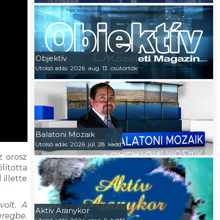
Objektív
Utolsó adás: 2026. aug. 13. csütörtök
Balatoni Mozaik
Utolsó adás: 2026. júl. 28. kedd
z orosz
lította
illette
volt. A
Aktív Aranykor
eregbe.