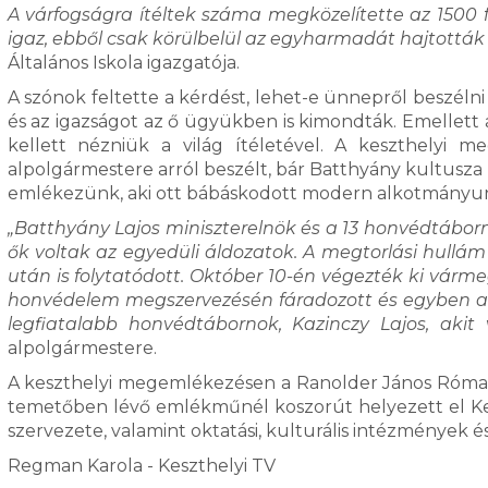
A várfogságra ítéltek száma megközelítette az 1500 f
igaz, ebből csak körülbelül az egyharmadát hajtották 
Általános Iskola igazgatója.
A szónok feltette a kérdést, lehet-e ünnepről beszélni 
és az igazságot az ő ügyükben is kimondták. Emellett
kellett nézniük a világ ítéletével. A keszthelyi
alpolgármestere arról beszélt, bár Batthyány kultusza
emlékezünk, aki ott bábáskodott modern alkotmányun
„Batthyány Lajos miniszterelnök és a 13 honvédtábor
ők voltak az egyedüli áldozatok. A megtorlási hull
után is folytatódott. Október 10-én végezték ki várme
honvédelem megszervezésén fáradozott és egyben a ke
legfiatalabb honvédtábornok, Kazinczy Lajos, akit v
alpolgármestere.
A keszthelyi megemlékezésen a Ranolder János Római Ka
temetőben lévő emlékműnél koszorút helyezett el Kesz
szervezete, valamint oktatási, kulturális intézmények é
Regman Karola - Keszthelyi TV