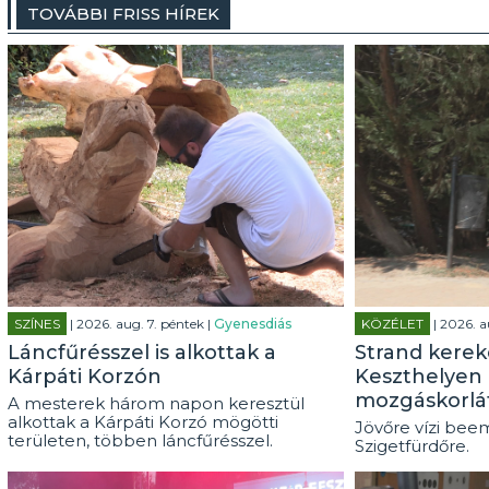
TOVÁBBI FRISS HÍREK
SZÍNES
| 2026. aug. 7. péntek |
Gyenesdiás
KÖZÉLET
| 2026. a
Láncfűrésszel is alkottak a
Strand kerek
Kárpáti Korzón
Keszthelyen 
mozgáskorlá
A mesterek három napon keresztül
alkottak a Kárpáti Korzó mögötti
Jövőre vízi beem
területen, többen láncfűrésszel.
Szigetfürdőre.