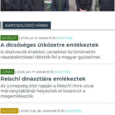
KAPCSOLÓDÓ HÍREK
KÖZÉLET
| 2026. júl. 8. szerda 19:15 |
Keszthely
A dicsőséges ütközetre emlékeztek
A résztvevők énekkel, versekkel és történelmi
visszatekintéssel idézték fel a magyar győzelmet.
SZÍNES
| 2026. jún. 17. szerda 19:15 |
Keszthely
Reischl dinasztiára emlékeztek
Az ünnepség első napján a Reischl Imre utcai
márványtáblánál helyeztek el koszorút a
megemlékezők.
KULTÚRA
| 2026. máj. 28. csütörtök 19:15 |
Keszthely