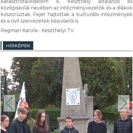
katasztrófavédelem is. Keszthely általános és
középiskolái nevében az intézményvezetők és a diákok
koszorúztak. Fejet hajtottak a kulturális intézmények
és a civil szervezetek képviselői is.
Regman Karola - Keszthelyi TV
HÍRKÉPEK