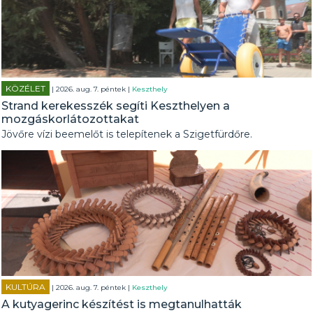
KÖZÉLET
| 2026. aug. 7. péntek |
Keszthely
Strand kerekesszék segíti Keszthelyen a
mozgáskorlátozottakat
Jövőre vízi beemelőt is telepítenek a Szigetfürdőre.
KULTÚRA
| 2026. aug. 7. péntek |
Keszthely
A kutyagerinc készítést is megtanulhatták