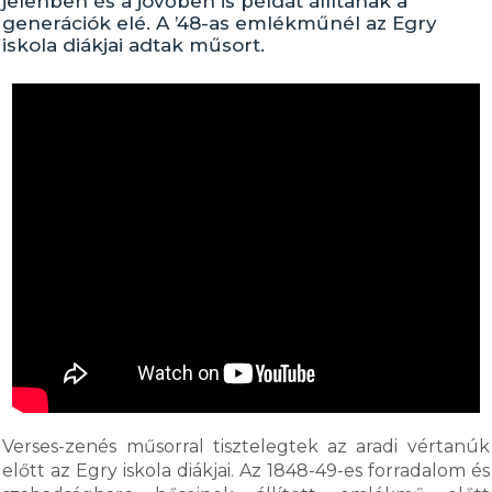
jelenben és a jövőben is példát állítanak a
generációk elé. A ’48-as emlékműnél az Egry
iskola diákjai adtak műsort.
Verses-zenés műsorral tisztelegtek az aradi vértanúk
előtt az Egry iskola diákjai. Az 1848-49-es forradalom és