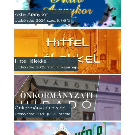
Aktív Aranykor
Utolsó adás: 2024. szep. 9. hétfő
Hittel, lélekkel
Utolsó adás: 2025. már. 16. vasárnap
Önkormányzati híradó
Utolsó adás: 2026. júl. 22. szerda