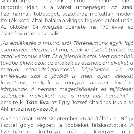
szabadságharc hőseinek állított emlékmű előtt
tartották idén is a városi ünnepséget. Az aradi
tizenhármak többségét, tisztekhez méltatlan módon
ítélték kötél általi halálra a világosi fegyverletétel után.
Az október 6-i kivégzés üzenete ma, 173 évvel az
esemény után is aktuális.
„Az emlékezés a múltról szól. Történelmünk egyik fájó
eseményét idézzük fel ma, rójuk le tiszteletünket az
aradi vértanúk előtt. És a jelenről is szól. Mert bennünk
tovább élnek azok az értékek és eszmék, amelyeket a
magyar szabadságharcosok képviseltek. És az
emlékezés szól a jövőről is, mert olyan célokat
követtünk, melyek a magyar nemzet jövőjére
irányulnak. A nemzet megerősödését és fejlődését
szolgálják, melyekért ma is meg kell harcolni.”
-
emelte ki
Tóth Éva
, az Egry József Általános Iskola és
AMI intézményvezetője.
A vértanúkat 1849. szeptember 26-án ítélték el. Négy
tiszttel golyó végzett, a többieket felakasztották. A
tizenhármak kultusza már a kivégzés után