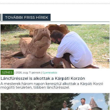
TOVÁBBI FRISS HÍREK
SZÍNES
| 2026. aug. 7. péntek |
Gyenesdiás
Láncfűrésszel is alkottak a Kárpáti Korzón
A mesterek három napon keresztül alkottak a Kárpáti Korzó
mögötti területen, többen láncfűrésszel.