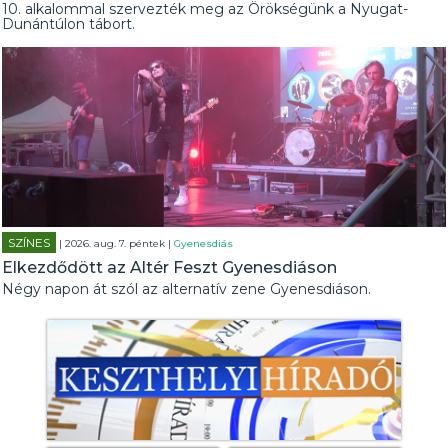
10. alkalommal szervezték meg az Örökségünk a Nyugat-
Dunántúlon tábort.
SZÍNES
| 2026. aug. 7. péntek |
Gyenesdiás
Elkezdődött az Altér Feszt Gyenesdiáson
Négy napon át szól az alternatív zene Gyenesdiáson.