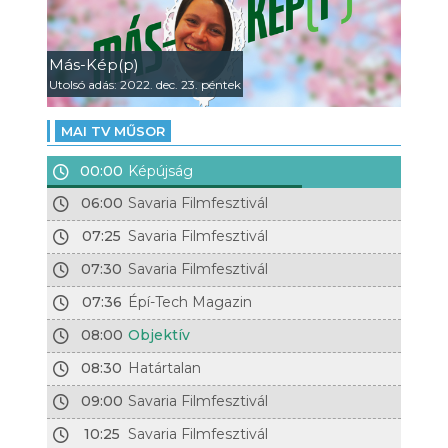
Más-Kép(p)
Utolsó adás: 2022. dec. 23. péntek
MAI TV MŰSOR
00:00
Képújság
06:00
Savaria Filmfesztivál
07:25
Savaria Filmfesztivál
07:30
Savaria Filmfesztivál
07:36
Épí-Tech Magazin
08:00
Objektív
08:30
Határtalan
09:00
Savaria Filmfesztivál
10:25
Savaria Filmfesztivál