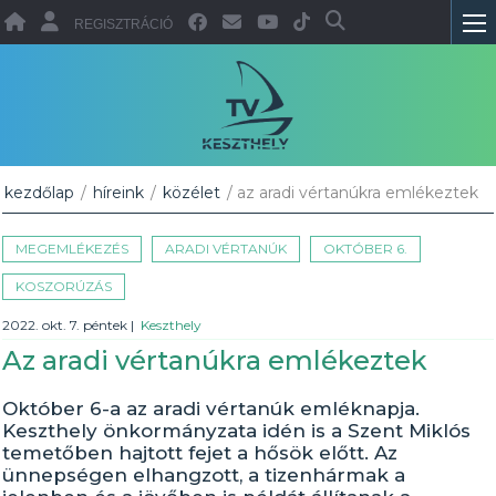
REGISZTRÁCIÓ
kezdőlap
/
híreink
/
közélet
/ az aradi vértanúkra emlékeztek
MEGEMLÉKEZÉS
ARADI VÉRTANÚK
OKTÓBER 6.
KOSZORÚZÁS
2022. okt. 7. péntek
|
Keszthely
Az aradi vértanúkra emlékeztek
Október 6-a az aradi vértanúk emléknapja.
Keszthely önkormányzata idén is a Szent Miklós
temetőben hajtott fejet a hősök előtt. Az
ünnepségen elhangzott, a tizenhármak a