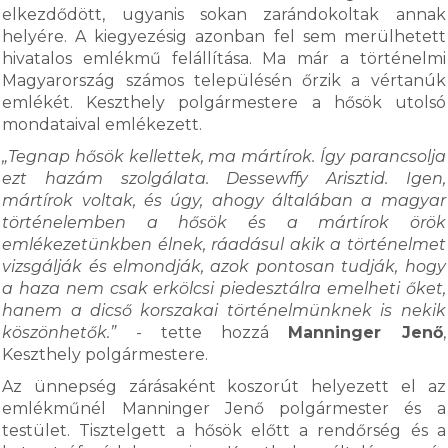
elkezdődött, ugyanis sokan zarándokoltak annak
helyére. A kiegyezésig azonban fel sem merülhetett
hivatalos emlékmű felállítása. Ma már a történelmi
Magyarország számos településén őrzik a vértanúk
emlékét. Keszthely polgármestere a hősök utolsó
mondataival emlékezett.
„Tegnap hősök kellettek, ma mártírok. Így parancsolja
ezt hazám szolgálata. Dessewffy Arisztid. Igen,
mártírok voltak, és úgy, ahogy általában a magyar
történelemben a hősök és a mártírok örök
emlékezetünkben élnek, ráadásul akik a történelmet
vizsgálják és elmondják, azok pontosan tudják, hogy
a haza nem csak erkölcsi piedesztálra emelheti őket,
hanem a dicső korszakai történelmünknek is nekik
köszönhetők.”
- tette hozzá
Manninger Jenő
,
Keszthely polgármestere.
Az ünnepség zárásaként koszorút helyezett el az
emlékműnél Manninger Jenő polgármester és a
testület. Tisztelgett a hősök előtt a rendőrség és a