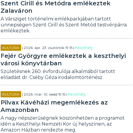
Szent Cirill és Metódra emlékeztek
Zalaváron
A Vársziget történelmi emlékparkjában tartott
ünnepségen Szent Cirill és Szent Metód testvérpárra
emlékeztek.
KULTÚRA
| 2026. ápr. 23. csütörtök 19:15 |
Keszthely
Fejér Györgyre emlékeztek a keszthelyi
városi könyvtárban
Születésnek 260. évfordulója alkalmából tartott
előadást dr. Cséby Géza irodalomtörténész.
KULTÚRA
| 2026. már. 10. kedd 19:15 |
Keszthely
Pilvax Kávéházi megemlékezés az
Amazonban
A nagy népszerűségnek köszönhetően a programot
idén a Keszthelyi Nemzeti Kör új helyszínen, az
Amazon Házban rendezte meg.