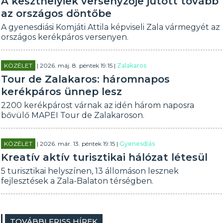
A keszthelyiek versenyzője jutott tovább
az országos döntőbe
A gyenesdiási Komjáti Attila képviseli Zala vármegyét az
országos kerékpáros versenyen.
KÖZÉLET
| 2026. máj. 8. péntek 19:15 |
Zalakaros
Tour de Zalakaros: háromnapos
kerékpáros ünnep lesz
2200 kerékpárost várnak az idén három naposra
bővülő MAPEI Tour de Zalakaroson.
KÖZÉLET
| 2026. már. 13. péntek 19:15 |
Gyenesdiás
Kreatív aktív turisztikai hálózat létesül
5 turisztikai helyszínen, 13 állomáson lesznek
fejlesztések a Zala-Balaton térségben.
TOVÁBBI FRISS HÍREK