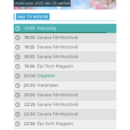
Utolsó adás: 2022. dec. 23. péntek
MAI TV MŰSOR
12:00
Képújság
18:00
Savaria Filmfesztivál
19:25
Savaria Filmfesztivál
19:30
Savaria Filmfesztivál
19:36
Épí-Tech Magazin
20:00
Objektív
20:30
Határtalan
21:00
Savaria Filmfesztivál
22:25
Savaria Filmfesztivál
22:30
Savaria Filmfesztivál
22:36
Épí-Tech Magazin