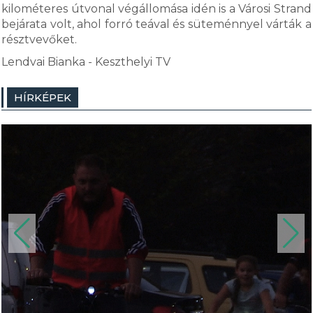
kilométeres útvonal végállomása idén is a Városi Strand
bejárata volt, ahol forró teával és süteménnyel várták a
résztvevőket.
Lendvai Bianka - Keszthelyi TV
HÍRKÉPEK