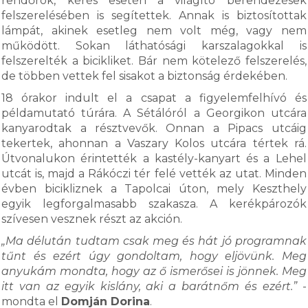
rendőrök, kérés esetén a világító berendezések
felszerelésében is segítettek. Annak is biztosítottak
lámpát, akinek esetleg nem volt még, vagy nem
működött. Sokan láthatósági karszalagokkal is
felszerelték a bicikliket. Bár nem kötelező felszerelés,
de többen vettek fel sisakot a biztonság érdekében.
18 órakor indult el a csapat a figyelemfelhívó és
példamutató túrára. A Sétálóról a Georgikon utcára
kanyarodtak a résztvevők. Onnan a Pipacs utcáig
tekertek, ahonnan a Vaszary Kolos utcára tértek rá.
Útvonalukon érintették a kastély-kanyart és a Lehel
utcát is, majd a Rákóczi tér felé vették az utat. Minden
évben bicikliznek a Tapolcai úton, mely Keszthely
egyik legforgalmasabb szakasza. A kerékpározók
szívesen vesznek részt az akción.
„Ma délután tudtam csak meg és hát jó programnak
tűnt és ezért úgy gondoltam, hogy eljövünk. Meg
anyukám mondta, hogy az ő ismerősei is jönnek. Meg
itt van az egyik kislány, aki a barátnőm és ezért.”
-
mondta el
Domján Dorina
.