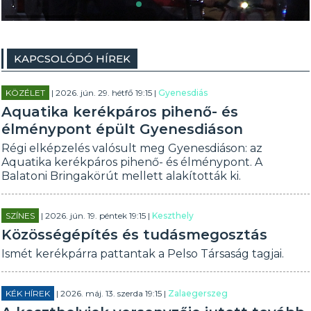
KAPCSOLÓDÓ HÍREK
KÖZÉLET
| 2026. jún. 29. hétfő 19:15 |
Gyenesdiás
Aquatika kerékpáros pihenő- és
élménypont épült Gyenesdiáson
Régi elképzelés valósult meg Gyenesdiáson: az
Aquatika kerékpáros pihenő- és élménypont. A
Balatoni Bringakörút mellett alakították ki.
SZÍNES
| 2026. jún. 19. péntek 19:15 |
Keszthely
Közösségépítés és tudásmegosztás
Ismét kerékpárra pattantak a Pelso Társaság tagjai.
KÉK HÍREK
| 2026. máj. 13. szerda 19:15 |
Zalaegerszeg