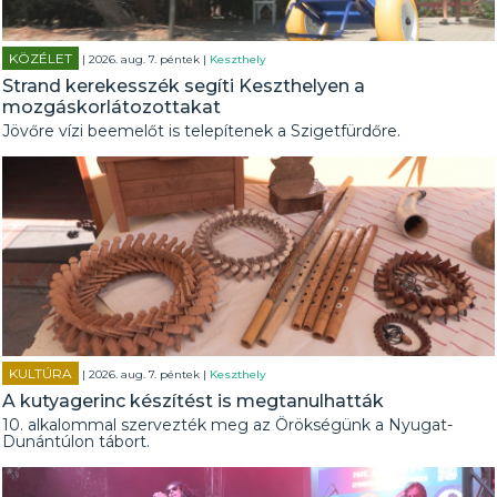
KÖZÉLET
| 2026. aug. 7. péntek |
Keszthely
Strand kerekesszék segíti Keszthelyen a
mozgáskorlátozottakat
Jövőre vízi beemelőt is telepítenek a Szigetfürdőre.
KULTÚRA
| 2026. aug. 7. péntek |
Keszthely
A kutyagerinc készítést is megtanulhatták
10. alkalommal szervezték meg az Örökségünk a Nyugat-
Dunántúlon tábort.