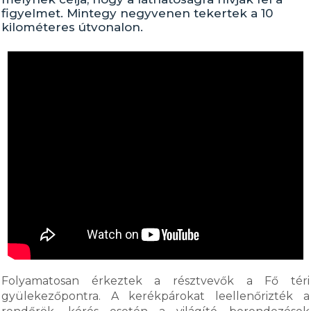
figyelmet. Mintegy negyvenen tekertek a 10
kilométeres útvonalon.
Folyamatosan érkeztek a résztvevők a Fő téri
gyülekezőpontra. A kerékpárokat leellenőrizték a