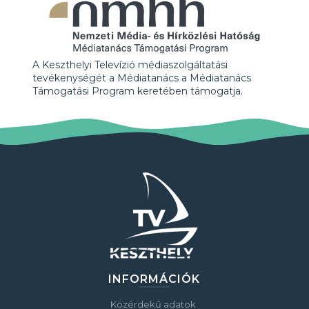
A Keszthelyi Televízió médiaszolgáltatási
tevékenységét a Médiatanács a Médiatanács
Támogatási Program keretében támogatja.
INFORMÁCIÓK
Közérdekű adatok