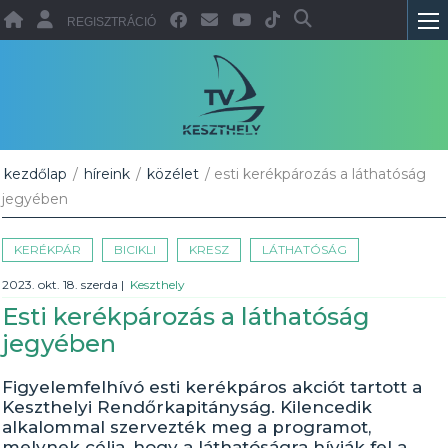
REGISZTRÁCIÓ
kezdőlap
/
híreink
/
közélet
/ esti kerékpározás a láthatóság
jegyében
KERÉKPÁR
BICIKLI
KRESZ
LÁTHATÓSÁG
2023. okt. 18. szerda
|
Keszthely
Esti kerékpározás a láthatóság
jegyében
Figyelemfelhívó esti kerékpáros akciót tartott a
Keszthelyi Rendőrkapitányság. Kilencedik
alkalommal szervezték meg a programot,
melynek célja, hogy a láthatóságra hívják fel a