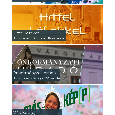
Hittel, lélekkel
Utolsó adás: 2025. már. 16. vasárnap
Önkormányzati híradó
Utolsó adás: 2026. júl. 22. szerda
Más-Kép(p)