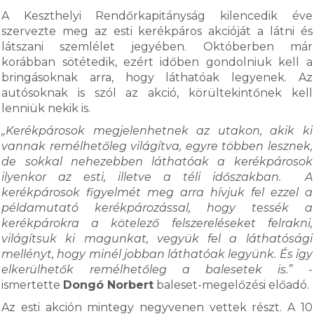
A Keszthelyi Rendőrkapitányság kilencedik éve
szervezte meg az esti kerékpáros akcióját a látni és
látszani szemlélet jegyében. Októberben már
korábban sötétedik, ezért időben gondolniuk kell a
bringásoknak arra, hogy láthatóak legyenek. Az
autósoknak is szól az akció, körültekintőnek kell
lenniük nekik is.
„Kerékpárosok megjelenhetnek az utakon, akik ki
vannak remélhetőleg világítva, egyre többen lesznek,
de sokkal nehezebben láthatóak a kerékpárosok
ilyenkor az esti, illetve a téli időszakban. A
kerékpárosok figyelmét meg arra hívjuk fel ezzel a
példamutató kerékpározással, hogy tessék a
kerékpárokra a kötelező felszereléseket felrakni,
világítsuk ki magunkat, vegyük fel a láthatósági
mellényt, hogy minél jobban láthatóak legyünk. És így
elkerülhetők remélhetőleg a balesetek is.”
-
ismertette
Dongó Norbert
baleset-megelőzési előadó.
Az esti akción mintegy negyvenen vettek részt. A 10