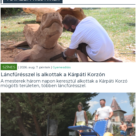
SZÍNES
| 2026. aug. 7. péntek |
Gyenesdiás
Láncfűrésszel is alkottak a Kárpáti Korzón
A mesterek három napon keresztül alkottak a Kárpáti Korzó
mögötti területen, többen láncfűrésszel.