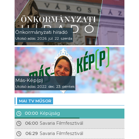
Önkormányzati híradó
Utolsó adás: 2026. júl. 22. szerda
Más-Kép(p)
Utolsó adás: 2022. dec. 23. péntek
MAI TV MŰSOR
00:00
Képújság
06:00
Savaria Filmfesztivál
06:29
Savaria Filmfesztivál