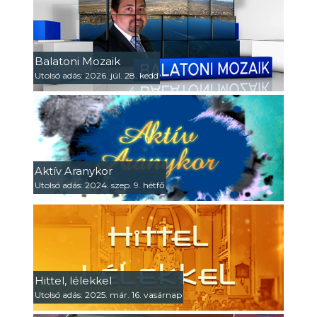
Balatoni Mozaik
Utolsó adás: 2026. júl. 28. kedd
Aktív Aranykor
Utolsó adás: 2024. szep. 9. hétfő
Hittel, lélekkel
Utolsó adás: 2025. már. 16. vasárnap