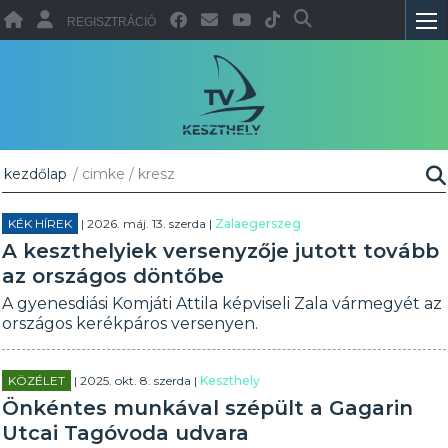
REGISZTRÁCIÓ
kezdőlap
/ cimke / kresz
KÉK HÍREK
| 2026. máj. 13. szerda |
Zalaegerszeg
A keszthelyiek versenyzője jutott tovább
az országos döntőbe
A gyenesdiási Komjáti Attila képviseli Zala vármegyét az
országos kerékpáros versenyen.
KÖZÉLET
| 2025. okt. 8. szerda |
Keszthely
Önkéntes munkával szépült a Gagarin
Utcai Tagóvoda udvara