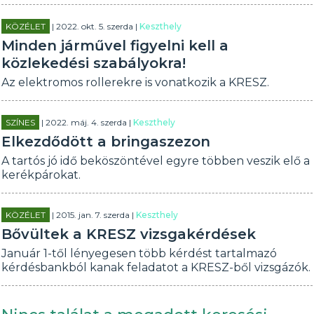
KÖZÉLET
| 2022. okt. 5. szerda |
Keszthely
Minden járművel figyelni kell a
közlekedési szabályokra!
Az elektromos rollerekre is vonatkozik a KRESZ.
SZÍNES
| 2022. máj. 4. szerda |
Keszthely
Elkezdődött a bringaszezon
A tartós jó idő beköszöntével egyre többen veszik elő a
kerékpárokat.
KÖZÉLET
| 2015. jan. 7. szerda |
Keszthely
Bővültek a KRESZ vizsgakérdések
Január 1-től lényegesen több kérdést tartalmazó
kérdésbankból kanak feladatot a KRESZ-ből vizsgázók.