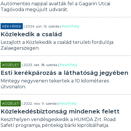
Autómentes nappal avatták fel a Gagarin Utcai
Tagóvoda megújult udvarát.
KÉK HÍREK
| 2024. jún. 12. szerda |
Keszthely
Közlekedik a család
Lezajlott a Közlekedik a család területi fordulója
Zalaegerszegen.
KÖZÉLET
| 2023. okt. 18. szerda |
Keszthely
Esti kerékpározás a láthatóság jegyében
Mintegy negyvenen tekertek a 10 kilométeres
útvonalon.
KÖZÉLET
| 2022. nov. 9. szerda |
Keszthely
Közlekedésbiztonság mindenek felett
Keszthelyen vendésgeskedik a HUMDA Zrt. Road
Safetí programja, péntekig bárki kipróbálhatja.