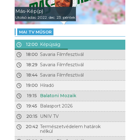
Más-Kép(p)
Utolsó adás: 2022. dec. 23. péntek
MAI TV MŰSOR
12:00
Képújság
18:00
Savaria Filmfesztivál
18:29
Savaria Filmfesztivál
18:44
Savaria Filmfesztivál
19:00
Híradó
19:15
Balatoni Mozaik
19:45
Balasport 2026
20:15
UNIV TV
20:42
Természetvédelem határok
nélkül