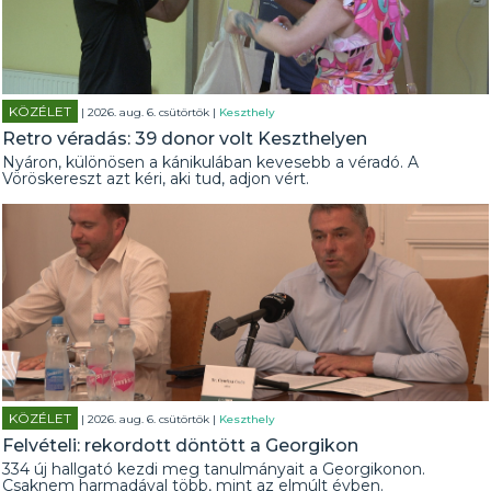
KÖZÉLET
| 2026. aug. 6. csütörtök |
Keszthely
Retro véradás: 39 donor volt Keszthelyen
Nyáron, különösen a kánikulában kevesebb a véradó. A
Vöröskereszt azt kéri, aki tud, adjon vért.
KÖZÉLET
| 2026. aug. 6. csütörtök |
Keszthely
Felvételi: rekordott döntött a Georgikon
334 új hallgató kezdi meg tanulmányait a Georgikonon.
Csaknem harmadával több, mint az elmúlt évben.