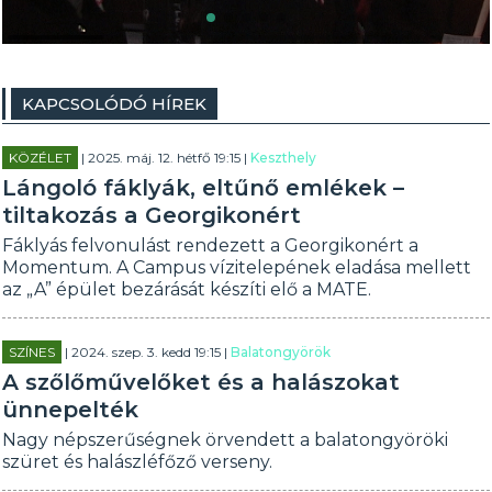
KAPCSOLÓDÓ HÍREK
KÖZÉLET
| 2025. máj. 12. hétfő 19:15 |
Keszthely
Lángoló fáklyák, eltűnő emlékek –
tiltakozás a Georgikonért
Fáklyás felvonulást rendezett a Georgikonért a
Momentum. A Campus vízitelepének eladása mellett
az „A” épület bezárását készíti elő a MATE.
SZÍNES
| 2024. szep. 3. kedd 19:15 |
Balatongyörök
A szőlőművelőket és a halászokat
ünnepelték
Nagy népszerűségnek örvendett a balatongyöröki
szüret és halászléfőző verseny.