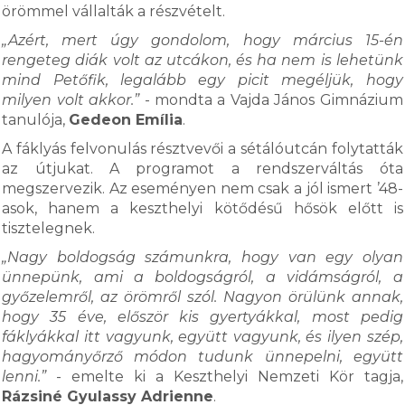
örömmel vállalták a részvételt.
„Azért, mert úgy gondolom, hogy március 15-én
rengeteg diák volt az utcákon, és ha nem is lehetünk
mind Petőfik, legalább egy picit megéljük, hogy
milyen volt akkor.”
- mondta a Vajda János Gimnázium
tanulója,
Gedeon Emília
.
A fáklyás felvonulás résztvevői a sétálóutcán folytatták
az útjukat. A programot a rendszerváltás óta
megszervezik. Az eseményen nem csak a jól ismert ’48-
asok, hanem a keszthelyi kötődésű hősök előtt is
tisztelegnek.
„Nagy boldogság számunkra, hogy van egy olyan
ünnepünk, ami a boldogságról, a vidámságról, a
győzelemről, az örömről szól. Nagyon örülünk annak,
hogy 35 éve, először kis gyertyákkal, most pedig
fáklyákkal itt vagyunk, együtt vagyunk, és ilyen szép,
hagyományőrző módon tudunk ünnepelni, együtt
lenni.”
- emelte ki a Keszthelyi Nemzeti Kör tagja,
Rázsiné Gyulassy Adrienne
.