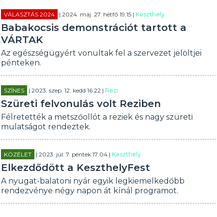
VÁLASZTÁS 2024
| 2024. máj. 27. hétfő 19:15 |
Keszthely
Babakocsis demonstrációt tartott a
VÁRTAK
Az egészségügyért vonultak fel a szervezet jelöltjei
pénteken.
SZÍNES
| 2023. szep. 12. kedd 16:22 |
Rezi
Szüreti felvonulás volt Reziben
Félretették a metszőollót a reziek és nagy szüreti
mulatságot rendeztek.
KÖZÉLET
| 2023. júl. 7. péntek 17:04 |
Keszthely
Elkezdődött a KeszthelyFest
A nyugat-balatoni nyár egyik legkiemelkedőbb
rendezvénye négy napon át kínál programot.