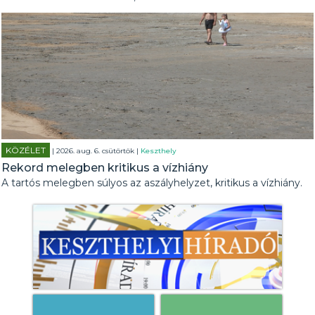
KÖZÉLET
| 2026. aug. 6. csütörtök |
Keszthely
Rekord melegben kritikus a vízhiány
A tartós melegben súlyos az aszályhelyzet, kritikus a vízhiány.