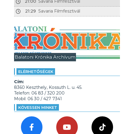
21:00
Savaria Filmfesztivál
21:29
Savaria Filmfesztivál
Balatoni Krónika Archívum
ELÉRHETŐSÉGEK
Cím:
8360 Keszthely, Kossuth L. u. 45.
Telefon: 06 83 / 320 200
Mobil: 06 30 / 427 7341
KÖVESSEN MINKET