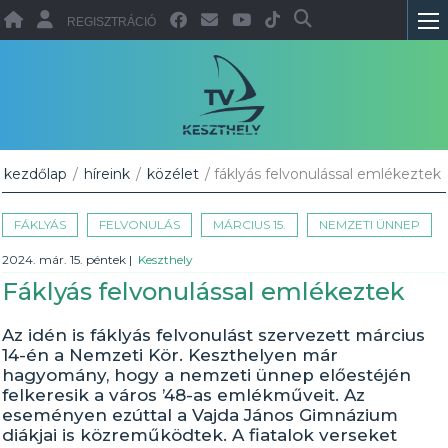
REGISZTRÁCIÓ
kezdőlap
/
híreink
/
közélet
/ fáklyás felvonulással emlékeztek
FÁKLYÁS
FELVONULÁS
MÁRCIUS 15.
NEMZETI ÜNNEP
2024. már. 15. péntek
|
Keszthely
Fáklyás felvonulással emlékeztek
Az idén is fáklyás felvonulást szervezett március
14-én a Nemzeti Kör. Keszthelyen már
hagyomány, hogy a nemzeti ünnep előestéjén
felkeresik a város ’48-as emlékműveit. Az
eseményen ezúttal a Vajda János Gimnázium
diákjai is közreműködtek. A fiatalok verseket