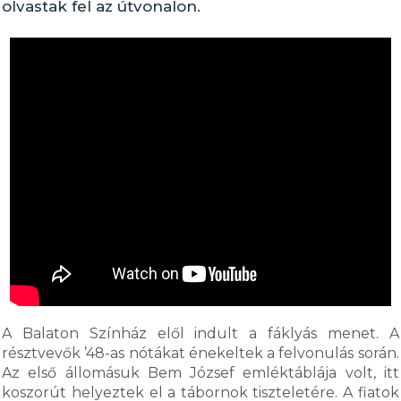
olvastak fel az útvonalon.
A Balaton Színház elől indult a fáklyás menet. A
résztvevők ’48-as nótákat énekeltek a felvonulás során.
Az első állomásuk Bem József emléktáblája volt, itt
koszorút helyeztek el a tábornok tiszteletére. A fiatok