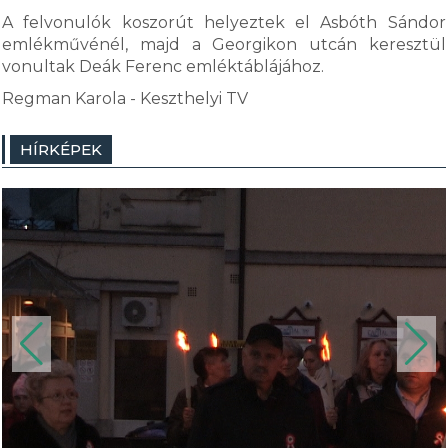
A felvonulók koszorút helyeztek el Asbóth Sándor
emlékművénél, majd a Georgikon utcán keresztül
vonultak Deák Ferenc emléktáblájához.
Regman Karola - Keszthelyi TV
HÍRKÉPEK