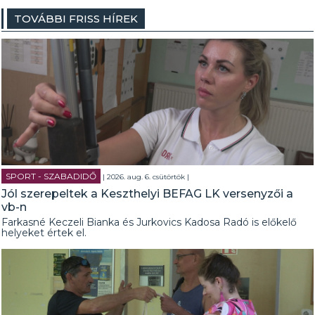
TOVÁBBI FRISS HÍREK
SPORT - SZABADIDŐ
| 2026. aug. 6. csütörtök |
Jól szerepeltek a Keszthelyi BEFAG LK versenyzői a
vb-n
Farkasné Keczeli Bianka és Jurkovics Kadosa Radó is előkelő
helyeket értek el.