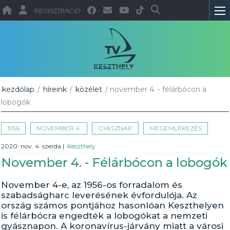
REGISZTRÁCIÓ
kezdőlap
/
híreink
/
közélet
/ november 4. - félárbócon a
lobogók
1956
NOVEMBER 4.
GYÁSZNAP
MEGEMLÉKEZÉS
2020. nov. 4. szerda
|
Keszthely
November 4. - Félárbócon a lobogók
November 4-e, az 1956-os forradalom és
szabadságharc leverésének évfordulója. Az
ország számos pontjához hasonlóan Keszthelyen
is félárbócra engedték a lobogókat a nemzeti
gyásznapon. A koronavírus-járvány miatt a városi