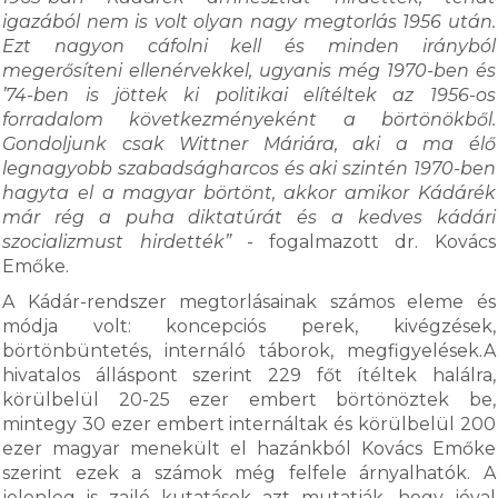
igazából nem is volt olyan nagy megtorlás 1956 után.
Ezt nagyon cáfolni kell és minden irányból
megerősíteni ellenérvekkel, ugyanis még 1970-ben és
’74-ben is jöttek ki politikai elítéltek az 1956-os
forradalom következményeként a börtönökből.
Gondoljunk csak Wittner Máriára, aki a ma élő
legnagyobb szabadságharcos és aki szintén 1970-ben
hagyta el a magyar börtönt, akkor amikor Kádárék
már rég a puha diktatúrát és a kedves kádári
szocializmust hirdették”
- fogalmazott dr. Kovács
Emőke.
A Kádár-rendszer megtorlásainak számos eleme és
módja volt: koncepciós perek, kivégzések,
börtönbüntetés, internáló táborok, megfigyelések.A
hivatalos álláspont szerint 229 főt ítéltek halálra,
körülbelül 20-25 ezer embert börtönöztek be,
mintegy 30 ezer embert internáltak és körülbelül 200
ezer magyar menekült el hazánkból Kovács Emőke
szerint ezek a számok még felfele árnyalhatók. A
jelenleg is zajló kutatások azt mutatják, hogy jóval