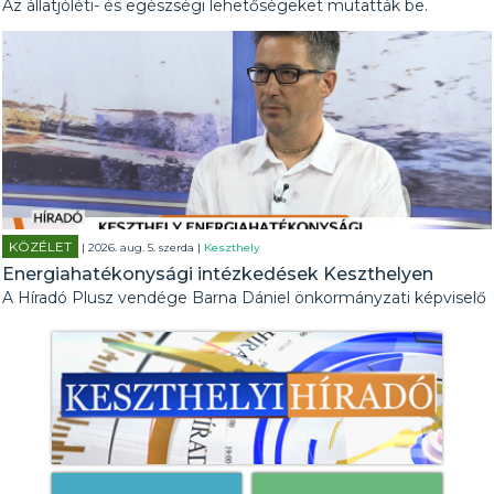
Az állatjóléti- és egészségi lehetőségeket mutatták be.
KÖZÉLET
| 2026. aug. 5. szerda |
Keszthely
Energiahatékonysági intézkedések Keszthelyen
A Híradó Plusz vendége Barna Dániel önkormányzati képviselő