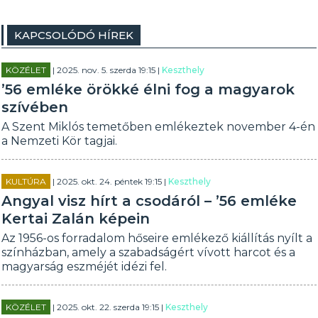
KAPCSOLÓDÓ HÍREK
KÖZÉLET
| 2025. nov. 5. szerda 19:15 |
Keszthely
’56 emléke örökké élni fog a magyarok
szívében
A Szent Miklós temetőben emlékeztek november 4-én
a Nemzeti Kör tagjai.
KULTÚRA
| 2025. okt. 24. péntek 19:15 |
Keszthely
Angyal visz hírt a csodáról – ’56 emléke
Kertai Zalán képein
Az 1956-os forradalom hőseire emlékező kiállítás nyílt a
színházban, amely a szabadságért vívott harcot és a
magyarság eszméjét idézi fel.
KÖZÉLET
| 2025. okt. 22. szerda 19:15 |
Keszthely