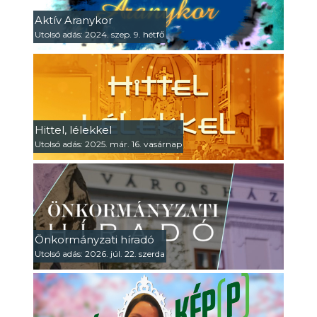
Aktív Aranykor
Utolsó adás: 2024. szep. 9. hétfő
Hittel, lélekkel
Utolsó adás: 2025. már. 16. vasárnap
Önkormányzati híradó
Utolsó adás: 2026. júl. 22. szerda