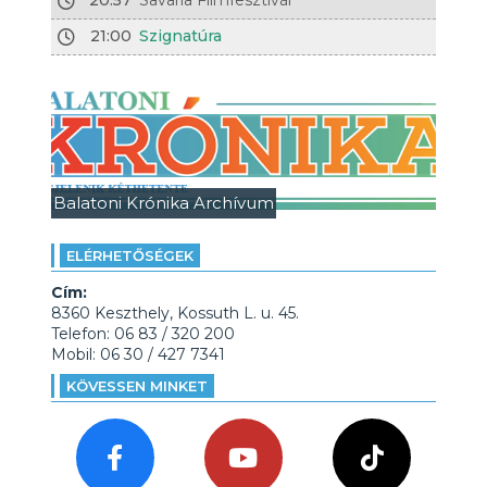
20:57
Savaria Filmfesztivál
21:00
Szignatúra
Balatoni Krónika Archívum
ELÉRHETŐSÉGEK
Cím:
8360 Keszthely, Kossuth L. u. 45.
Telefon: 06 83 / 320 200
Mobil: 06 30 / 427 7341
KÖVESSEN MINKET