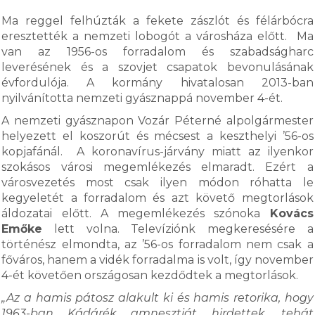
Ma reggel felhúzták a fekete zászlót és félárbócra
eresztették a nemzeti lobogót a városháza előtt. Ma
van az 1956-os forradalom és szabadságharc
leverésének és a szovjet csapatok bevonulásának
évfordulója. A kormány hivatalosan 2013-ban
nyilvánította nemzeti gyásznappá november 4-ét.
A nemzeti gyásznapon Vozár Péterné alpolgármester
helyezett el koszorút és mécsest a keszthelyi ’56-os
kopjafánál. A koronavírus-járvány miatt az ilyenkor
szokásos városi megemlékezés elmaradt. Ezért a
városvezetés most csak ilyen módon róhatta le
kegyeletét a forradalom és azt követő megtorlások
áldozatai előtt. A megemlékezés szónoka
Kovács
Emőke
lett volna. Televíziónk megkeresésére a
történész elmondta, az ’56-os forradalom nem csak a
főváros, hanem a vidék forradalma is volt, így november
4-ét követően országosan kezdődtek a megtorlások.
„Az a hamis pátosz alakult ki és hamis retorika, hogy
1963-ban Kádárék amnesztiát hirdettek, tehát