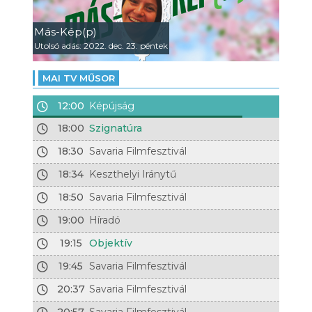
Más-Kép(p)
Utolsó adás: 2022. dec. 23. péntek
MAI TV MŰSOR
12:00
Képújság
18:00
Szignatúra
18:30
Savaria Filmfesztivál
18:34
Keszthelyi Iránytű
18:50
Savaria Filmfesztivál
19:00
Híradó
19:15
Objektív
19:45
Savaria Filmfesztivál
20:37
Savaria Filmfesztivál