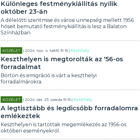
Különleges festménykiállítás nyílik
október 23-án
A délelőtti szentmise és városi ünnepség mellett 1956
hőseit bemutató festménykiállítás is lesz a Balaton
Színházban.
KÖZÉLET
| 2024. nov. 4. hétfő 19:15 |
Keszthely
Keszthelyen is megtorolták az '56-os
forradalmat
Börtön és emigráció is várt a keszthelyi
forradalmárokra.
KÖZÉLET
| 2024. okt. 23. szerda 19:15 |
Keszthely
A legtisztább és legdicsőbb forradalomra
emlékeztek
Keszthelyen is tartottak megemlékezés az 1956-os
októberi eseményekről.