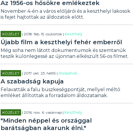
Az 1956-os hősökre emlékeztek
November 4-én a város előljárói és a keszthelyi lakosok
is fejet hajtottak az áldozatok előtt.
KÖZÉLET
| 2018. feb. 15. csütörtök |
Keszthely
Újabb film a keszthelyi fehér emberről
Még soha nem látott dokumentumok és szemtanúk
teszik különlegessé az újonnan elkészült 56-os filmet.
KÖZÉLET
| 2017. okt. 23. hétfő |
Alsópáhok
A szabadság kapuja
Felavatták a falu büszkeségpontját, mellyel méltó
emléket állítottak a forradalom áldozatainak.
KÖZÉLET
| 2016. nov. 6. vasárnap |
Keszthely
"Minden néppel és országgal
barátságban akarunk élni."