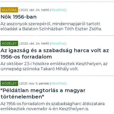
KULTÚRA
| 2022. okt. 24. hétfő |
Keszthely
Nők 1956-ban
Az asszonyok szerepéről, mindennapjairól tartott
előadást a Balaton Színházban Tóth Eszter Zsófia.
KÖZÉLET
| 2022. okt. 24. hétfő |
Keszthely
Az igazság és a szabadság harca volt az
1956-os forradalom
Az október 23-i hősökre emlékeztek Keszthelyen, az
ünnepség szónoka Takaró Mihály volt.
KÖZÉLET
| 2021. nov. 5. péntek |
Keszthely
"Példátlan megtorlás a magyar
történelemben"
Az 1956-os forradalom és szabadságharc áldozataira
emlékeztek novemebr 4-én Keszthelyen is.