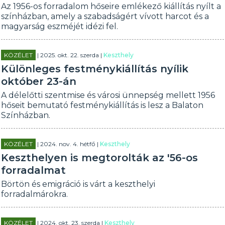
Az 1956-os forradalom hőseire emlékező kiállítás nyílt a
színházban, amely a szabadságért vívott harcot és a
magyarság eszméjét idézi fel.
KÖZÉLET
| 2025. okt. 22. szerda |
Keszthely
Különleges festménykiállítás nyílik
október 23-án
A délelőtti szentmise és városi ünnepség mellett 1956
hőseit bemutató festménykiállítás is lesz a Balaton
Színházban.
KÖZÉLET
| 2024. nov. 4. hétfő |
Keszthely
Keszthelyen is megtorolták az '56-os
forradalmat
Börtön és emigráció is várt a keszthelyi
forradalmárokra.
KÖZÉLET
| 2024. okt. 23. szerda |
Keszthely