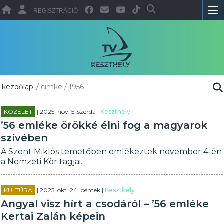
REGISZTRÁCIÓ
kezdőlap
/ cimke / 1956
KÖZÉLET
| 2025. nov. 5. szerda |
Keszthely
’56 emléke örökké élni fog a magyarok
szívében
A Szent Miklós temetőben emlékeztek november 4-én
a Nemzeti Kör tagjai.
KULTÚRA
| 2025. okt. 24. péntek |
Keszthely
Angyal visz hírt a csodáról – ’56 emléke
Kertai Zalán képein