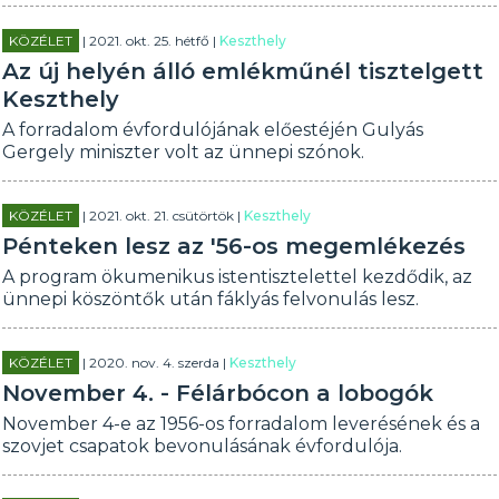
KÖZÉLET
| 2021. okt. 25. hétfő |
Keszthely
Az új helyén álló emlékműnél tisztelgett
Keszthely
A forradalom évfordulójának előestéjén Gulyás
Gergely miniszter volt az ünnepi szónok.
KÖZÉLET
| 2021. okt. 21. csütörtök |
Keszthely
Pénteken lesz az '56-os megemlékezés
A program ökumenikus istentisztelettel kezdődik, az
ünnepi köszöntők után fáklyás felvonulás lesz.
KÖZÉLET
| 2020. nov. 4. szerda |
Keszthely
November 4. - Félárbócon a lobogók
November 4-e az 1956-os forradalom leverésének és a
szovjet csapatok bevonulásának évfordulója.