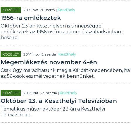
KÖZÉLET
| 2015. okt. 26. hétfő |
Keszthely
1956-ra emlékeztek
Október 23-án Keszthelyen is ünnepséggel
emlékeztek az 1956-os forradalom és szabadságharc
hőseire.
KÖZÉLET
| 2014. nov. 5. szerda |
Keszthely
Megemlékezés november 4-én
Csak úgy maradhatunk meg a Kárpát-medencében, ha
az 56-osok eszméi vezetnek bennünket.
KÖZÉLET
| 2013. okt. 23. szerda |
Keszthely
Október 23. a Keszthelyi Televízióban
Tematikus műsor október 23-án a Keszthelyi
Televízióban.