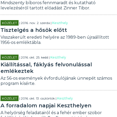
Mindszenty bíboros fennmaradt és kutatható
levelezéséről tartott előadást Zinner Tibor.
KÖZÉLET
| 2016. nov. 2. szerda |
Keszthely
Tisztelgés a hősök előtt
Visszakerült eredeti helyére az 1989-ben újraállított
1956-os emléktábla.
KÖZÉLET
| 2016. okt. 25. kedd |
Keszthely
Kiállítással, fáklyás felvonulással
emlékeztek
Az 56-os események évfordulójának ünnepét számos
program kísérte.
KÖZÉLET
| 2016. okt. 13. csütörtök |
Keszthely
A forradalom napjai Keszthelyen
A helyőrség feladatairól és a fehér ember szobor