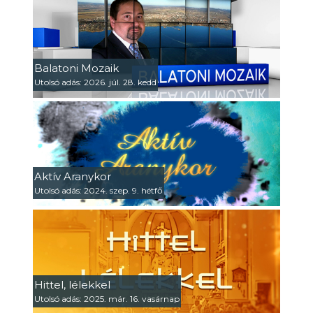
Balatoni Mozaik
Utolsó adás: 2026. júl. 28. kedd
Aktív Aranykor
Utolsó adás: 2024. szep. 9. hétfő
Hittel, lélekkel
Utolsó adás: 2025. már. 16. vasárnap