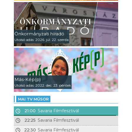
Önkormányzati híradó
Utolsó adás: 2026. júl. 22. szerda
Más-Kép(p)
Utolsó adás: 2022. dec. 23. péntek
MAI TV MŰSOR
21:00
Savaria Filmfesztivál
22:25
Savaria Filmfesztivál
22:30
Savaria Filmfesztivál