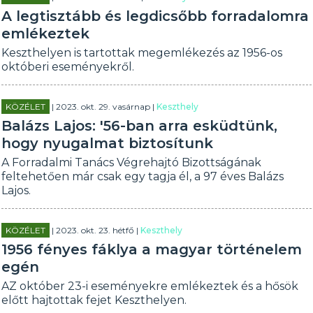
A legtisztább és legdicsőbb forradalomra
emlékeztek
Keszthelyen is tartottak megemlékezés az 1956-os
októberi eseményekről.
KÖZÉLET
| 2023. okt. 29. vasárnap |
Keszthely
Balázs Lajos: '56-ban arra esküdtünk,
hogy nyugalmat biztosítunk
A Forradalmi Tanács Végrehajtó Bizottságának
feltehetően már csak egy tagja él, a 97 éves Balázs
Lajos.
KÖZÉLET
| 2023. okt. 23. hétfő |
Keszthely
1956 fényes fáklya a magyar történelem
egén
AZ október 23-i eseményekre emlékeztek és a hősök
előtt hajtottak fejet Keszthelyen.