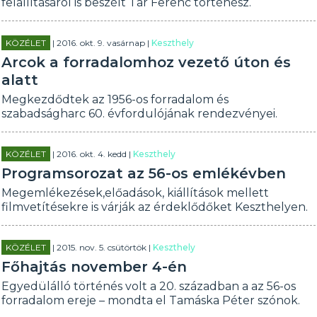
felállításáról is beszélt Tar Ferenc történész.
KÖZÉLET
| 2016. okt. 9. vasárnap |
Keszthely
Arcok a forradalomhoz vezető úton és
alatt
Megkezdődtek az 1956-os forradalom és
szabadságharc 60. évfordulójának rendezvényei.
KÖZÉLET
| 2016. okt. 4. kedd |
Keszthely
Programsorozat az 56-os emlékévben
Megemlékezések,előadások, kiállítások mellett
filmvetítésekre is várják az érdeklődőket Keszthelyen.
KÖZÉLET
| 2015. nov. 5. csütörtök |
Keszthely
Főhajtás november 4-én
Egyedülálló történés volt a 20. században a az 56-os
forradalom ereje – mondta el Tamáska Péter szónok.