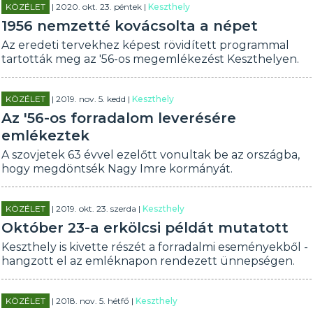
KÖZÉLET
| 2020. okt. 23. péntek |
Keszthely
1956 nemzetté kovácsolta a népet
Az eredeti tervekhez képest rövidített programmal
tartották meg az '56-os megemlékezést Keszthelyen.
KÖZÉLET
| 2019. nov. 5. kedd |
Keszthely
Az '56-os forradalom leverésére
emlékeztek
A szovjetek 63 évvel ezelőtt vonultak be az országba,
hogy megdöntsék Nagy Imre kormányát.
KÖZÉLET
| 2019. okt. 23. szerda |
Keszthely
Október 23-a erkölcsi példát mutatott
Keszthely is kivette részét a forradalmi eseményekből -
hangzott el az emléknapon rendezett ünnepségen.
KÖZÉLET
| 2018. nov. 5. hétfő |
Keszthely