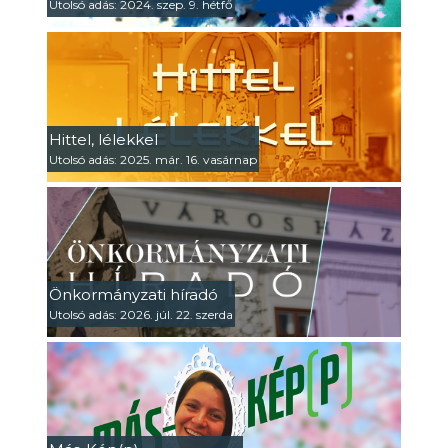
Utolsó adás: 2024. szep. 9. hétfő
Hittel, lélekkel
Utolsó adás: 2025. már. 16. vasárnap
Önkormányzati híradó
Utolsó adás: 2026. júl. 22. szerda