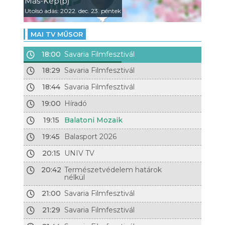
Más-Kép(p)
Utolsó adás: 2022. dec. 23. péntek
MAI TV MŰSOR
18:00
Savaria Filmfesztivál
18:29
Savaria Filmfesztivál
18:44
Savaria Filmfesztivál
19:00
Híradó
19:15
Balatoni Mozaik
19:45
Balasport 2026
20:15
UNIV TV
20:42
Természetvédelem határok
nélkül
21:00
Savaria Filmfesztivál
21:29
Savaria Filmfesztivál