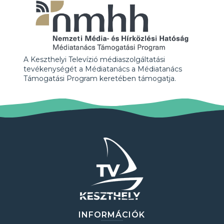
A Keszthelyi Televízió médiaszolgáltatási
tevékenységét a Médiatanács a Médiatanács
Támogatási Program keretében támogatja.
INFORMÁCIÓK