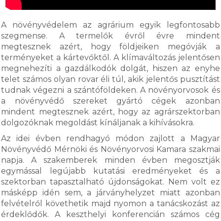
A növényvédelem az agrárium egyik legfontosabb
szegmense. A termelők évről évre mindent
megtesznek azért, hogy földjeiken megóvják a
terményeket a kártevőktől. A klímaváltozás jelentősen
megnehezíti a gazdálkodók dolgát, hiszen az enyhe
telet számos olyan rovar éli túl, akik jelentős pusztítást
tudnak végezni a szántóföldeken. A növényorvosok és
a növényvédő szereket gyártó cégek azonban
mindent megtesznek azért, hogy az agrárszektorban
dolgozóknak megoldást kínáljanak a kihívásokra.
Az idei évben rendhagyó módon zajlott a Magyar
Növényvédő Mérnöki és Növényorvosi Kamara szakmai
napja. A szakemberek minden évben megosztják
egymással legújabb kutatási eredményeket és a
szektorban tapasztalható újdonságokat. Nem volt ez
másképp idén sem, a járványhelyzet miatt azonban
felvételről követhetik majd nyomon a tanácskozást az
érdeklődők. A keszthelyi konferencián számos cég