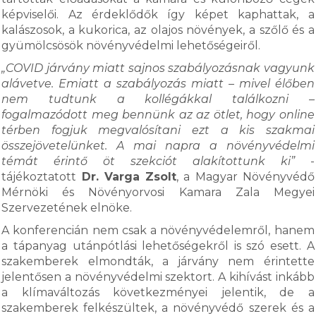
képviselői. Az érdeklődők így képet kaphattak, a
kalászosok, a kukorica, az olajos növények, a szőlő és a
gyümölcsösök növényvédelmi lehetőségeiről.
„COVID járvány miatt sajnos szabályozásnak vagyunk
alávetve. Emiatt a szabályozás miatt – mivel élőben
nem tudtunk a kollégákkal találkozni –
fogalmazódott meg bennünk az az ötlet, hogy online
térben fogjuk megvalósítani ezt a kis szakmai
összejövetelünket. A mai napra a növényvédelmi
témát érintő öt szekciót alakítottunk ki”
-
tájékoztatott
Dr. Varga Zsolt
, a Magyar Növényvédő
Mérnöki és Növényorvosi Kamara Zala Megyei
Szervezetének elnöke.
A konferencián nem csak a növényvédelemről, hanem
a tápanyag utánpótlási lehetőségekről is szó esett. A
szakemberek elmondták, a járvány nem érintette
jelentősen a növényvédelmi szektort. A kihívást inkább
a klímaváltozás következményei jelentik, de a
szakemberek felkészültek, a növényvédő szerek és a