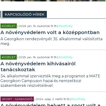
KAPCSOLÓDÓ HÍREK
KÖZÉLET
| 2026. jan. 15. csütörtök 19:15 |
Keszthely
A növényvédelem volt a középpontban
A Georgikon rendezvényét 35. alkalommal valósította
meg.
KÖZÉLET
| 2025. jan. 16. csütörtök 19:15 |
Keszthely
A növényvédelem kihívásairól
tanácskoztak
34. alkalommal szervezték meg a programot a MATE
Georgikon Campuson hazai és nemzetközi
szakemberek részvételével.
SPORT - SZABADIDŐ
| 2024. szep. 2. hétfő 19:15 |
Keszthely
A növényvédelem helyett a sport volt a