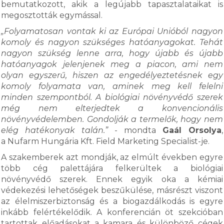
bemutatkozott, akik a legújabb tapasztalataikat is
megosztották egymással.
„Folyamatosan vontak ki az Európai Unióból nagyon
komoly és nagyon szükséges hatóanyagokat. Tehát
nagyon szükség lenne arra, hogy újabb és újabb
hatóanyagok jelenjenek meg a piacon, ami nem
olyan egyszerű, hiszen az engedélyeztetésnek egy
komoly folyamata van, aminek meg kell felelni
minden szempontból. A biológiai növényvédő szerek
még nem elterjedtek a konvencionális
növényvédelemben. Gondolják a termelők, hogy nem
elég hatékonyak talán.”
- mondta
Gaál Orsolya
,
a Nufarm Hungária Kft. Field Marketing Specialist-je.
A szakemberek azt mondják, az elmúlt években egyre
több cég palettájára felkerültek a biológiai
növényvédő szerek. Ennek egyik oka a kémiai
védekezési lehetőségek beszűkülése, másrészt viszont
az élelmiszerbiztonság és a biogazdálkodás is egyre
inkább felértékelődik. A konferencián öt szekcióban
tartottak előadásokat a kamara és különböző cégek