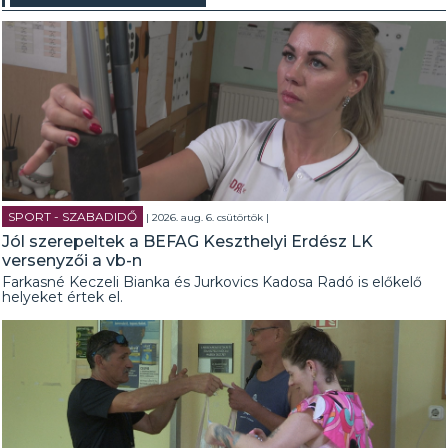
SPORT - SZABADIDŐ
| 2026. aug. 6. csütörtök |
Jól szerepeltek a BEFAG Keszthelyi Erdész LK
versenyzői a vb-n
Farkasné Keczeli Bianka és Jurkovics Kadosa Radó is előkelő
helyeket értek el.