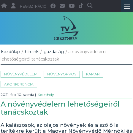
REGISZTRÁCIÓ
kezdőlap
/
híreink
/
gazdaság
/ a növényvédelem
lehetőségeiről tanácskoztak
NÖVÉNYVÉDELEM
NÖVÉNYORVOS
KAMAR
AKONFERENCIA
2021. feb. 10. szerda
|
Keszthely
A növényvédelem lehetőségeiről
tanácskoztak
A kalászosok, az olajos növények és a szőlő is
terítékre került a Magyar Növényvédő Mérnöki és