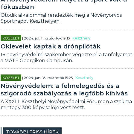
fókuszban
Ötödik alkalommal rendezték meg a Növényorvos
Sportnapot Keszthelyen.
KÖZÉLET
| 2024. júl. 11. csütörtök 19:15 |
Keszthely
Oklevelet kaptak a drónpilóták
16 növényvédelmi szakember végezte el a tanfolyamot
a MATE Georgikon Campusán.
KÖZÉLET
| 2024. jan. 18. csütörtök 15:25 |
Keszthely
Növényvédelem: a felmelegedés és a
szigorodó szabályozás a legfőbb kihívás
A XXXIII. Keszthelyi Növényvédelmi Fórumon a szakma
mintegy 300 képviselője vesz részt.
TOVÁBBI FRISS HÍREK