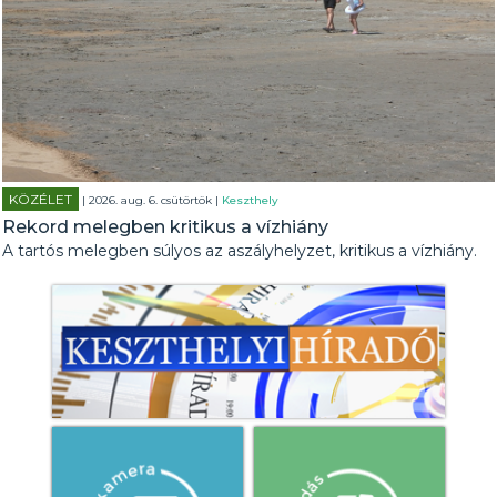
KÖZÉLET
| 2026. aug. 6. csütörtök |
Keszthely
Rekord melegben kritikus a vízhiány
A tartós melegben súlyos az aszályhelyzet, kritikus a vízhiány.