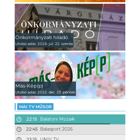
Önkormányzati híradó
Utolsó adás: 2026. júl. 22. szerda
Más-Kép(p)
Utolsó adás: 2022. dec. 23. péntek
MAI TV MŰSOR
22:15
Balatoni Mozaik
22:45
Balasport 2026
23:15
UNIV TV