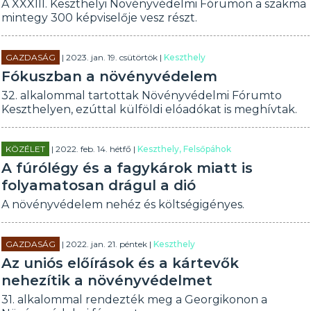
A XXXIII. Keszthelyi Növényvédelmi Fórumon a szakma
mintegy 300 képviselője vesz részt.
GAZDASÁG
| 2023. jan. 19. csütörtök |
Keszthely
Fókuszban a növényvédelem
32. alkalommal tartottak Növényvédelmi Fórumto
Keszthelyen, ezúttal külföldi elóadókat is meghívtak.
KÖZÉLET
| 2022. feb. 14. hétfő |
Keszthely, Felsőpáhok
A fúrólégy és a fagykárok miatt is
folyamatosan drágul a dió
A növényvédelem nehéz és költségigényes.
GAZDASÁG
| 2022. jan. 21. péntek |
Keszthely
Az uniós előírások és a kártevők
nehezítik a növényvédelmet
31. alkalommal rendezték meg a Georgikonon a