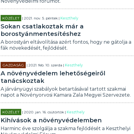
Növényvédelmi fórumot.
KÖZÉLET
| 2021. nov. 5. péntek |
Keszthely
Sokan csatlakoztak már a
borostyánmentesítéshez
A borostyán eltávolítása azért fontos, hogy ne gátolja a
fák növekedését, fejlődését.
GAZDASÁG
| 2021. feb. 10. szerda |
Keszthely
A növényvédelem lehetőségeiről
tanácskoztak
A járványügyi szabályok betartásával tartott szakmai
napot a Növényorvosi Kamara Zala Megyei Szervezete.
KÖZÉLET
| 2020. jan. 16. csütörtök |
Keszthely
Kihívások a növényvédelemben
Harminc éve szolgálja a szakma fejlődését a Keszthelyi