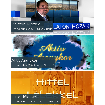
Balatoni Mozaik
Utolsó adás: 2026. júl. 28. kedd
Aktív Aranykor
Utolsó adás: 2024. szep. 9. hétfő
Hittel, lélekkel
Utolsó adás: 2025. már. 16. vasárnap