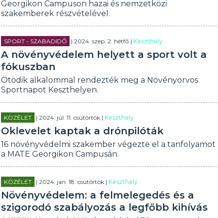
Georgikon Campuson hazai és nemzetközi
szakemberek részvételével.
SPORT - SZABADIDŐ
| 2024. szep. 2. hétfő |
Keszthely
A növényvédelem helyett a sport volt a
fókuszban
Ötödik alkalommal rendezték meg a Növényorvos
Sportnapot Keszthelyen.
KÖZÉLET
| 2024. júl. 11. csütörtök |
Keszthely
Oklevelet kaptak a drónpilóták
16 növényvédelmi szakember végezte el a tanfolyamot
a MATE Georgikon Campusán.
KÖZÉLET
| 2024. jan. 18. csütörtök |
Keszthely
Növényvédelem: a felmelegedés és a
szigorodó szabályozás a legfőbb kihívás