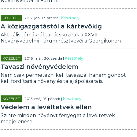
Növényvédelmi Fórum.
KÖZÉLET
| 2017. jan. 18. szerda |
Keszthely
A közigazgatástól a kártevőkig
Aktuális témákról tanácskoznak a XXVII.
Növényvédelmi Fórum résztvevői a Georgikonon.
KÖZÉLET
| 2016. már. 30. szerda |
Keszthely
Tavaszi növényvédelem
Nem csak permetezni kell tavasszal hanem gondot
kell fordítani a növény és talaj ápolására is.
KÖZÉLET
| 2015. máj. 15. péntek |
Keszthely
Védelem a levéltetvek ellen
Szinte minden növényt fenyeget a levéltetvek
megjelenése.