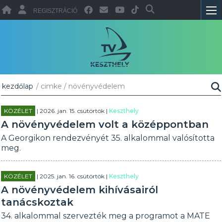
REGISZTRÁCIÓ
kezdőlap
/ cimke / növényvédelem
KÖZÉLET
| 2026. jan. 15. csütörtök |
Keszthely
A növényvédelem volt a középpontban
A Georgikon rendezvényét 35. alkalommal valósította
meg.
KÖZÉLET
| 2025. jan. 16. csütörtök |
Keszthely
A növényvédelem kihívásairól
tanácskoztak
34. alkalommal szervezték meg a programot a MATE