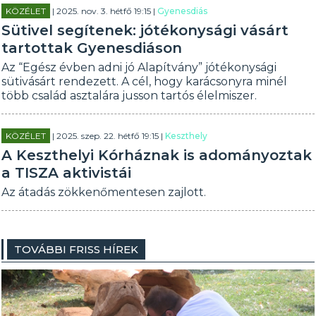
KÖZÉLET
| 2025. nov. 3. hétfő 19:15 |
Gyenesdiás
Sütivel segítenek: jótékonysági vásárt
tartottak Gyenesdiáson
Az “Egész évben adni jó Alapítvány” jótékonysági
sütivásárt rendezett. A cél, hogy karácsonyra minél
több család asztalára jusson tartós élelmiszer.
KÖZÉLET
| 2025. szep. 22. hétfő 19:15 |
Keszthely
A Keszthelyi Kórháznak is adományoztak
a TISZA aktivistái
Az átadás zökkenőmentesen zajlott.
TOVÁBBI FRISS HÍREK