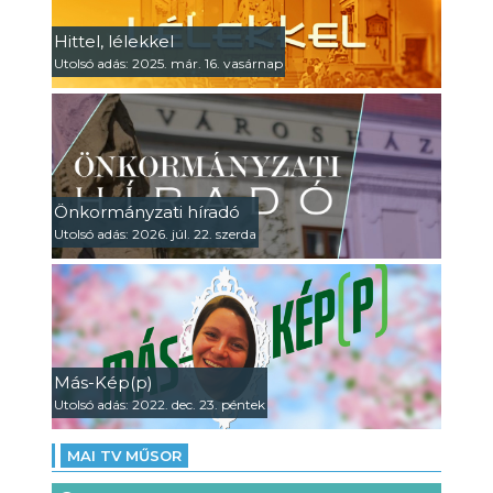
Hittel, lélekkel
Utolsó adás: 2025. már. 16. vasárnap
Önkormányzati híradó
Utolsó adás: 2026. júl. 22. szerda
Más-Kép(p)
Utolsó adás: 2022. dec. 23. péntek
MAI TV MŰSOR