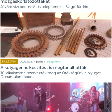
mozgáskorlátozottakat
Jövőre vízi beemelőt is telepítenek a Szigetfürdőre.
KULTÚRA
| 2026. aug. 7. péntek |
Keszthely
A kutyagerinc készítést is megtanulhatták
10. alkalommal szervezték meg az Örökségünk a Nyugat-
Dunántúlon tábort.