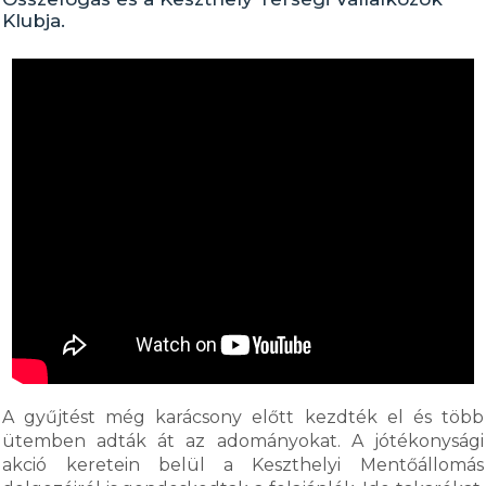
Klubja.
A gyűjtést még karácsony előtt kezdték el és több
ütemben adták át az adományokat. A jótékonysági
akció keretein belül a Keszthelyi Mentőállomás