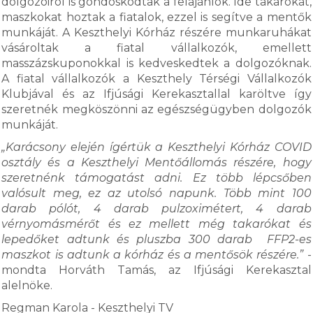
dolgozóiról is gondoskodtak a felajánlók. Ide takarókat,
maszkokat hoztak a fiatalok, ezzel is segítve a mentők
munkáját. A Keszthelyi Kórház részére munkaruhákat
vásároltak a fiatal vállalkozók, emellett
masszázskuponokkal is kedveskedtek a dolgozóknak.
A fiatal vállalkozók a Keszthely Térségi Vállalkozók
Klubjával és az Ifjúsági Kerekasztallal karöltve így
szeretnék megköszönni az egészségügyben dolgozók
munkáját.
„Karácsony elején ígértük a Keszthelyi Kórház COVID
osztály és a Keszthelyi Mentőállomás részére, hogy
szeretnénk támogatást adni. Ez több lépcsőben
valósult meg, ez az utolsó napunk. Több mint 100
darab pólót, 4 darab pulzoximétert, 4 darab
vérnyomásmérőt és ez mellett még takarókat és
lepedőket adtunk és pluszba 300 darab FFP2-es
maszkot is adtunk a kórház és a mentősök részére.”
-
mondta Horváth Tamás, az Ifjúsági Kerekasztal
alelnöke.
Regman Karola - Keszthelyi TV