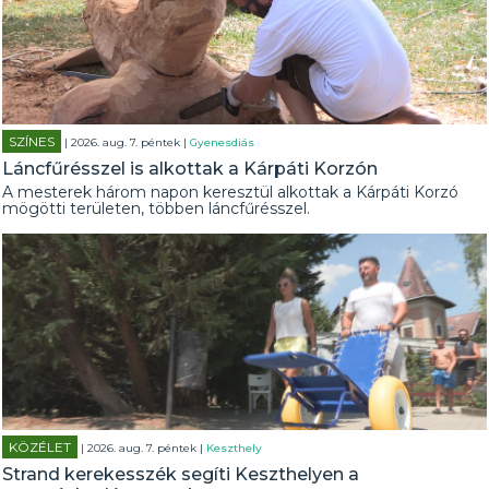
SZÍNES
| 2026. aug. 7. péntek |
Gyenesdiás
Láncfűrésszel is alkottak a Kárpáti Korzón
A mesterek három napon keresztül alkottak a Kárpáti Korzó
mögötti területen, többen láncfűrésszel.
KÖZÉLET
| 2026. aug. 7. péntek |
Keszthely
Strand kerekesszék segíti Keszthelyen a