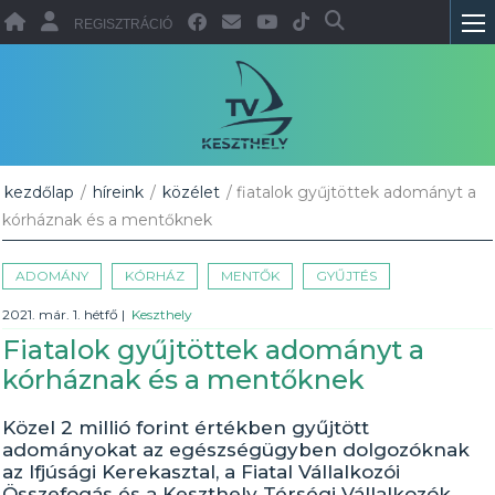
REGISZTRÁCIÓ
kezdőlap
/
híreink
/
közélet
/ fiatalok gyűjtöttek adományt a
kórháznak és a mentőknek
ADOMÁNY
KÓRHÁZ
MENTŐK
GYŰJTÉS
2021. már. 1. hétfő
|
Keszthely
Fiatalok gyűjtöttek adományt a
kórháznak és a mentőknek
Közel 2 millió forint értékben gyűjtött
adományokat az egészségügyben dolgozóknak
az Ifjúsági Kerekasztal, a Fiatal Vállalkozói
Összefogás és a Keszthely Térségi Vállalkozók