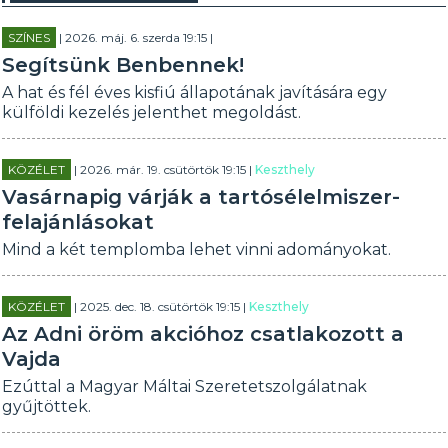
SZÍNES
| 2026. máj. 6. szerda 19:15 |
Segítsünk Benbennek!
A hat és fél éves kisfiú állapotának javítására egy
külföldi kezelés jelenthet megoldást.
KÖZÉLET
| 2026. már. 19. csütörtök 19:15 |
Keszthely
Vasárnapig várják a tartósélelmiszer-
felajánlásokat
Mind a két templomba lehet vinni adományokat.
KÖZÉLET
| 2025. dec. 18. csütörtök 19:15 |
Keszthely
Az Adni öröm akcióhoz csatlakozott a
Vajda
Ezúttal a Magyar Máltai Szeretetszolgálatnak
gyűjtöttek.