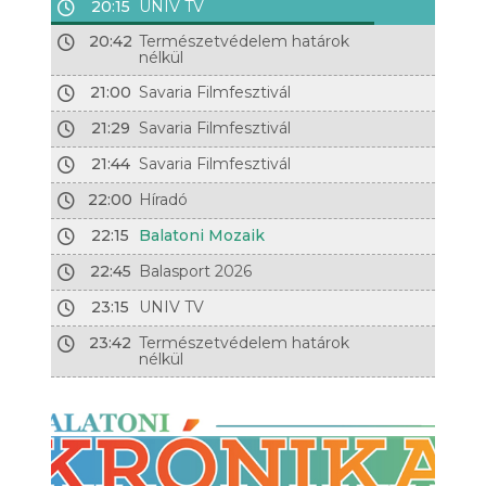
20:15
UNIV TV
20:42
Természetvédelem határok
nélkül
21:00
Savaria Filmfesztivál
21:29
Savaria Filmfesztivál
21:44
Savaria Filmfesztivál
22:00
Híradó
22:15
Balatoni Mozaik
22:45
Balasport 2026
23:15
UNIV TV
23:42
Természetvédelem határok
nélkül