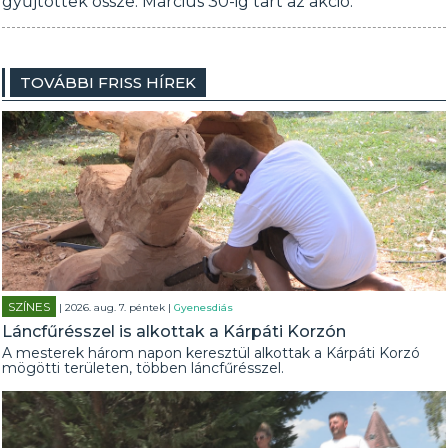
gyűjtöttek össze. Március 30-ig tart az akció.
TOVÁBBI FRISS HÍREK
SZÍNES
| 2026. aug. 7. péntek |
Gyenesdiás
Láncfűrésszel is alkottak a Kárpáti Korzón
A mesterek három napon keresztül alkottak a Kárpáti Korzó
mögötti területen, többen láncfűrésszel.