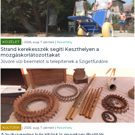
KÖZÉLET
| 2026. aug. 7. péntek |
Keszthely
Strand kerekesszék segíti Keszthelyen a
mozgáskorlátozottakat
Jövőre vízi beemelőt is telepítenek a Szigetfürdőre.
KULTÚRA
| 2026. aug. 7. péntek |
Keszthely
A kutyagerinc készítést is megtanulhatták