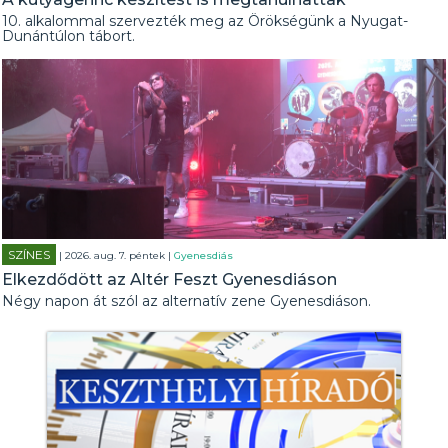
10. alkalommal szervezték meg az Örökségünk a Nyugat-
Dunántúlon tábort.
SZÍNES
| 2026. aug. 7. péntek |
Gyenesdiás
Elkezdődött az Altér Feszt Gyenesdiáson
Négy napon át szól az alternatív zene Gyenesdiáson.