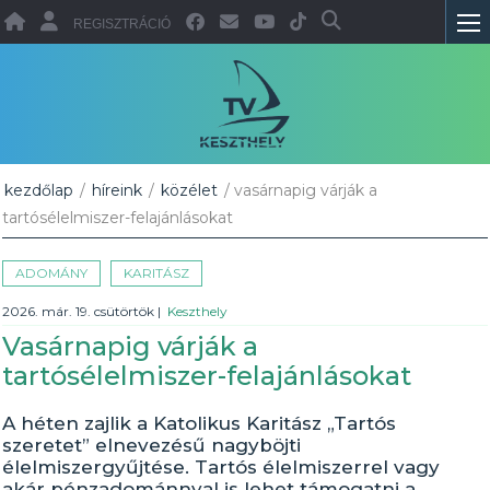
REGISZTRÁCIÓ
kezdőlap
/
híreink
/
közélet
/ vasárnapig várják a
tartósélelmiszer-felajánlásokat
ADOMÁNY
KARITÁSZ
2026. már. 19. csütörtök
|
Keszthely
Vasárnapig várják a
tartósélelmiszer-felajánlásokat
A héten zajlik a Katolikus Karitász „Tartós
szeretet” elnevezésű nagyböjti
élelmiszergyűjtése. Tartós élelmiszerrel vagy
akár pénzadománnyal is lehet támogatni a