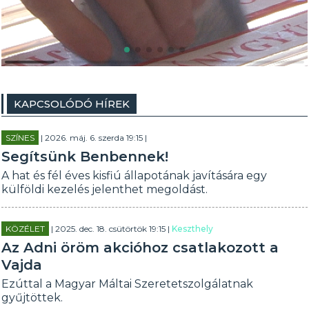
KAPCSOLÓDÓ HÍREK
SZÍNES
| 2026. máj. 6. szerda 19:15 |
Segítsünk Benbennek!
A hat és fél éves kisfiú állapotának javítására egy
külföldi kezelés jelenthet megoldást.
KÖZÉLET
| 2025. dec. 18. csütörtök 19:15 |
Keszthely
Az Adni öröm akcióhoz csatlakozott a
Vajda
Ezúttal a Magyar Máltai Szeretetszolgálatnak
gyűjtöttek.