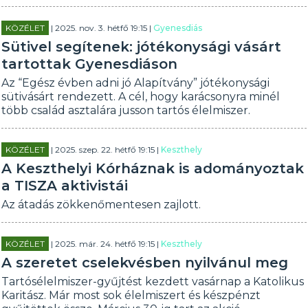
KÖZÉLET
| 2025. nov. 3. hétfő 19:15 |
Gyenesdiás
Sütivel segítenek: jótékonysági vásárt
tartottak Gyenesdiáson
Az “Egész évben adni jó Alapítvány” jótékonysági
sütivásárt rendezett. A cél, hogy karácsonyra minél
több család asztalára jusson tartós élelmiszer.
KÖZÉLET
| 2025. szep. 22. hétfő 19:15 |
Keszthely
A Keszthelyi Kórháznak is adományoztak
a TISZA aktivistái
Az átadás zökkenőmentesen zajlott.
KÖZÉLET
| 2025. már. 24. hétfő 19:15 |
Keszthely
A szeretet cselekvésben nyilvánul meg
Tartósélelmiszer-gyűjtést kezdett vasárnap a Katolikus
Karitász. Már most sok élelmiszert és készpénzt