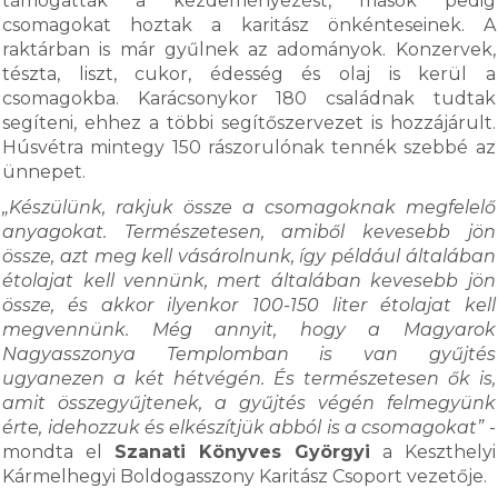
támogatták a kezdeményezést, mások pedig
csomagokat hoztak a karitász önkénteseinek. A
raktárban is már gyűlnek az adományok. Konzervek,
tészta, liszt, cukor, édesség és olaj is kerül a
csomagokba. Karácsonykor 180 családnak tudtak
segíteni, ehhez a többi segítőszervezet is hozzájárult.
Húsvétra mintegy 150 rászorulónak tennék szebbé az
ünnepet.
„Készülünk, rakjuk össze a csomagoknak megfelelő
anyagokat. Természetesen, amiből kevesebb jön
össze, azt meg kell vásárolnunk, így például általában
étolajat kell vennünk, mert általában kevesebb jön
össze, és akkor ilyenkor 100-150 liter étolajat kell
megvennünk. Még annyit, hogy a Magyarok
Nagyasszonya Templomban is van gyűjtés
ugyanezen a két hétvégén. És természetesen ők is,
amit összegyűjtenek, a gyűjtés végén felmegyünk
érte, idehozzuk és elkészítjük abból is a csomagokat”
-
mondta el
Szanati Könyves Györgyi
a Keszthelyi
Kármelhegyi Boldogasszony Karitász Csoport vezetője.