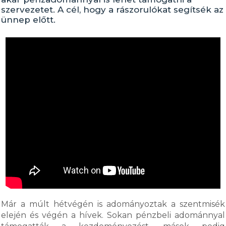
szervezetet. A cél, hogy a rászorulókat segítsék az
ünnep előtt.
Már a múlt hétvégén is adományoztak a szentmisék
elején és végén a hívek. Sokan pénzbeli adománnyal