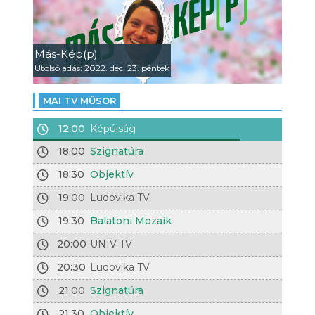
Más-Kép(p)
Utolsó adás: 2022. dec. 23. péntek
MAI TV MŰSOR
12:00
Képújság
18:00
Szignatúra
18:30
Objektív
19:00
Ludovika TV
19:30
Balatoni Mozaik
20:00
UNIV TV
20:30
Ludovika TV
21:00
Szignatúra
21:30
Objektív