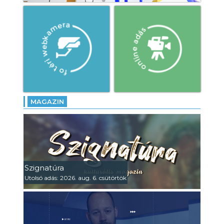
MAGAZIN
Szignatúra
Utolsó adás: 2026. aug. 6. csütörtök