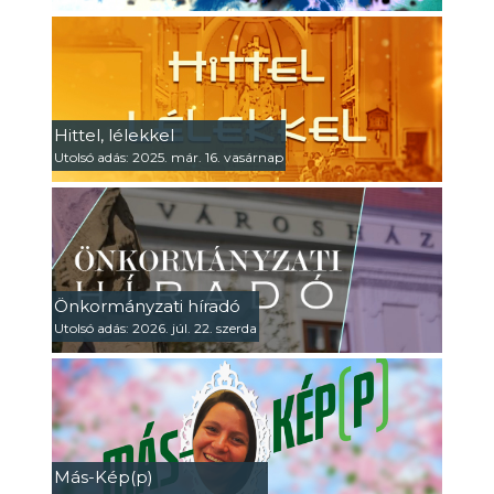
Hittel, lélekkel
Utolsó adás: 2025. már. 16. vasárnap
Önkormányzati híradó
Utolsó adás: 2026. júl. 22. szerda
Más-Kép(p)