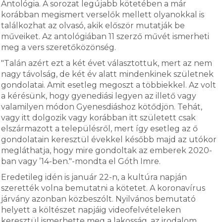
Antológia. A sorozat legújabb kötetében a már
korábban megismert verselők mellett olyanokkal is
találkozhat az olvasó, akik először mutatják be
műveiket. Az antológiában 11 szerző művét ismerheti
meg a vers szeretőközönség.
"Talán azért ezt a két évet választottuk, mert az nem
nagy távolság, de két év alatt mindenkinek születnek
gondolatai. Amit esetleg megoszt a többiekkel. Az volt
a kérésünk, hogy gyenediási legyen az illető vagy
valamilyen módon Gyenesdiáshoz kötődjön. Tehát,
vagy itt dolgozik vagy korábban itt született csak
elszármazott a településről, mert így esetleg az ő
gondolatain keresztül évekkel később majd az utókor
megláthatja, hogy mire gondoltak az emberek 2020-
ban vagy ’14-ben."-mondta el Góth Imre.
Eredetileg idén is január 22-n, a kultúra napján
szerették volna bemutatni a kötetet. A koronavírus
járvány azonban közbeszólt. Nyilvános bemutató
helyett a költészet napjáig videofelvételeken
keresztül ismerhette meg a lakosság, az irodalom