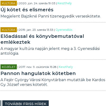
KULTÚRA
| 2020. jún. 24. szerda 19:03 |
Keszthely
Új kötet és elismerés
Megjelent Bajzikné Panni tizenegyedik verseskötete.
KULTÚRA
| 2019. jan. 23. szerda 13:33 |
Gyenesdiás
Előadással és könyvbemutatóval
emlékeztek
A magyar kultúra napján jelent meg a 3. Gyenesdiási
antológia.
KÖZÉLET
| 2017. nov. 9. csütörtök 15:28 |
Keszthely
Pannon hangulatok kötetben
A Fejér György Városi Könyvtárban mutatták be Kardos
Gy. József verses kötetét.
TOVÁBBI FRISS HÍREK