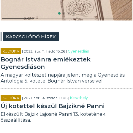
KAPCSOLÓDÓ HÍREK
KULTÚRA
| 2022. ápr. 11. hétfő 18:26 |
Gyenesdiás
Bognár Istvánra emlékeztek
Gyenesdiáson
A magyar költészet napjára jelent meg a Gyenesdiási
Antológia 5. kötete, Bognár István verseivel.
KULTÚRA
| 2021. ápr. 14. szerda 19:06 |
Keszthely
Új kötettel készül Bajzikné Panni
Elkészült Bajzik Lajosné Panni 13. kötetének
összeállítása.