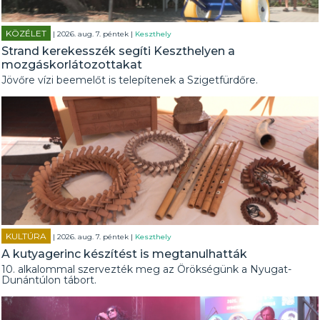
KÖZÉLET
| 2026. aug. 7. péntek |
Keszthely
Strand kerekesszék segíti Keszthelyen a
mozgáskorlátozottakat
Jövőre vízi beemelőt is telepítenek a Szigetfürdőre.
KULTÚRA
| 2026. aug. 7. péntek |
Keszthely
A kutyagerinc készítést is megtanulhatták
10. alkalommal szervezték meg az Örökségünk a Nyugat-
Dunántúlon tábort.