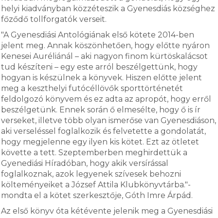
helyi kiadványban közzéteszik a Gyenesdiás községhez
főződő tollforgatók verseit.
"A Gyenesdiási Antológiának első kötete 2014-ben
jelent meg. Annak köszönhetően, hogy előtte nyáron
Kenesei Auréliánál – aki nagyon finom kürtöskalácsot
tud készíteni – egy este arról beszélgettünk, hogy
hogyan is készülnek a könyvek. Hiszen előtte jelent
meg a keszthelyi futócéllövők sporttörténetét
feldolgozó könyvem és ez adta az apropót, hogy erről
beszélgetünk. Ennek során ő elmesélte, hogy ő is ír
verseket, illetve több olyan ismerőse van Gyenesdiáson,
aki verseléssel foglalkozik és felvetette a gondolatát,
hogy megjelenne egy ilyen kis kötet. Ezt az ötletet
követte a tett. Szeptemberben meghirdettük a
Gyenediási Híradóban, hogy akik versírással
foglalkoznak, azok legyenek szívesek behozni
költeményeiket a József Attila Klubkönyvtárba."-
mondta el a kötet szerkesztője, Góth Imre Árpád.
Az első könyv óta kétévente jelenik meg a Gyenesdiási