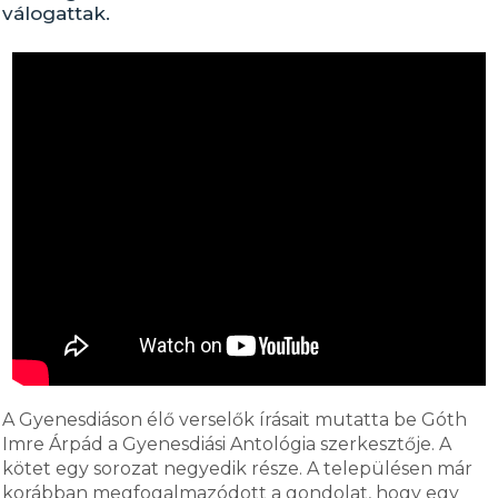
válogattak.
A Gyenesdiáson élő verselők írásait mutatta be Góth
Imre Árpád a Gyenesdiási Antológia szerkesztője. A
kötet egy sorozat negyedik része. A településen már
korábban megfogalmazódott a gondolat, hogy egy