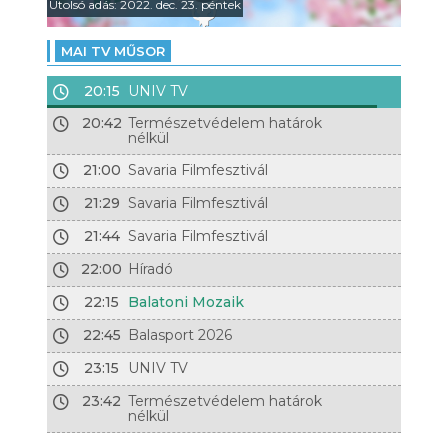
Utolsó adás: 2022. dec. 23. péntek
MAI TV MŰSOR
20:15
UNIV TV
20:42
Természetvédelem határok
nélkül
21:00
Savaria Filmfesztivál
21:29
Savaria Filmfesztivál
21:44
Savaria Filmfesztivál
22:00
Híradó
22:15
Balatoni Mozaik
22:45
Balasport 2026
23:15
UNIV TV
23:42
Természetvédelem határok
nélkül