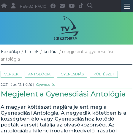
REGISZTRÁCIÓ
kezdőlap
/
híreink
/
kultúra
/ megjelent a gyenesdiási
antológia
VERSEK
ANTOLÓGIA
GYENESDIÁS
KÖLTÉSZET
2021. ápr. 12. hétfő
|
Gyenesdiás
Megjelent a Gyenesdiási Antológia
A magyar költészet napjára jelent meg a
Gyenesdiási Antológia. A negyedik kötetben is a
községben élő vagy Gyenesdiáshoz kötődő
poéták verseit találja az olvasóközönség. Az
antológiába kilenc irodalomkedvelő írásából