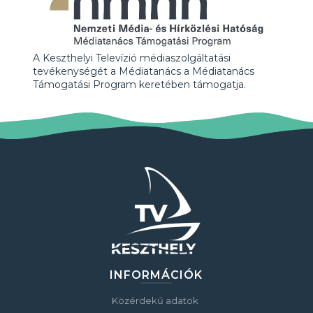
A Keszthelyi Televízió médiaszolgáltatási
tevékenységét a Médiatanács a Médiatanács
Támogatási Program keretében támogatja.
INFORMÁCIÓK
Közérdekű adatok