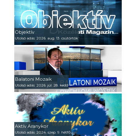
Objektív
Utolsó adás: 2026. aug. 13. csütörtök
Balatoni Mozaik
Utolsó adás: 2026. júl. 28. kedd
Aktív Aranykor
Utolsó adás: 2024. szep. 9. hétfő