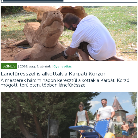
SZÍNES
| 2026. aug. 7. péntek |
Gyenesdiás
Láncfűrésszel is alkottak a Kárpáti Korzón
A mesterek három napon keresztül alkottak a Kárpáti Korzó
mögötti területen, többen láncfűrésszel.