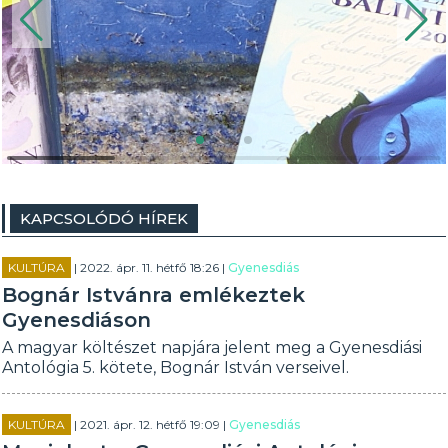
KAPCSOLÓDÓ HÍREK
KULTÚRA
| 2022. ápr. 11. hétfő 18:26 |
Gyenesdiás
Bognár Istvánra emlékeztek
Gyenesdiáson
A magyar költészet napjára jelent meg a Gyenesdiási
Antológia 5. kötete, Bognár István verseivel.
KULTÚRA
| 2021. ápr. 12. hétfő 19:09 |
Gyenesdiás