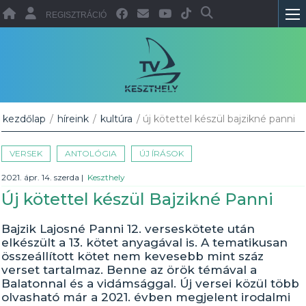
REGISZTRÁCIÓ
kezdőlap
/
híreink
/
kultúra
/ új kötettel készül bajzikné panni
VERSEK
ANTOLÓGIA
ÚJ ÍRÁSOK
2021. ápr. 14. szerda
|
Keszthely
Új kötettel készül Bajzikné Panni
Bajzik Lajosné Panni 12. verseskötete után
elkészült a 13. kötet anyagával is. A tematikusan
összeállított kötet nem kevesebb mint száz
verset tartalmaz. Benne az örök témával a
Balatonnal és a vidámsággal. Új versei közül több
olvasható már a 2021. évben megjelent irodalmi