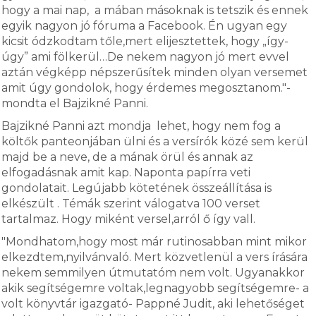
hogy a mai nap, a mában másoknak is tetszik és ennek
egyik nagyon jó fóruma a Facebook. Én ugyan egy
kicsit ódzkodtam tőle,mert elijesztettek, hogy „így-
úgy” ami fölkerül…De nekem nagyon jó mert evvel
aztán végképp népszerűsítek minden olyan versemet
amit úgy gondolok, hogy érdemes megosztanom."-
mondta el Bajzikné Panni.
Bajzikné Panni azt mondja lehet, hogy nem fog a
költők panteonjában ülni és a versírók közé sem kerül
majd be a neve, de a mának örül és annak az
elfogadásnak amit kap. Naponta papírra veti
gondolatait. Legújabb kötetének összeállítása is
elkészült . Témák szerint válogatva 100 verset
tartalmaz. Hogy miként versel,arról ő így vall.
"Mondhatom,hogy most már rutinosabban mint mikor
elkezdtem,nyilvánvaló. Mert közvetlenül a vers írására
nekem semmilyen útmutatóm nem volt. Ugyanakkor
akik segítségemre voltak,legnagyobb segítségemre- a
volt könyvtár igazgató- Pappné Judit, aki lehetőséget