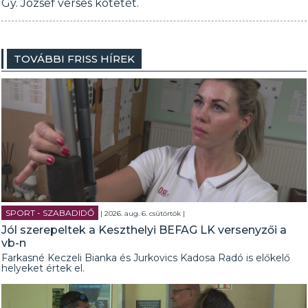
Gy. József verses kötetét.
TOVÁBBI FRISS HÍREK
SPORT - SZABADIDŐ
| 2026. aug. 6. csütörtök |
Jól szerepeltek a Keszthelyi BEFAG LK versenyzői a
vb-n
Farkasné Keczeli Bianka és Jurkovics Kadosa Radó is előkelő
helyeket értek el.