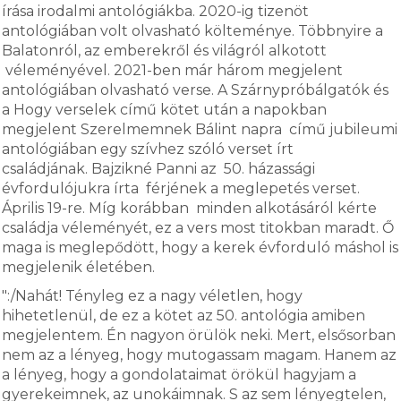
írása irodalmi antológiákba. 2020-ig tizenöt
antológiában volt olvasható költeménye. Többnyire a
Balatonról, az emberekről és világról alkotott
véleményével. 2021-ben már három megjelent
antológiában olvasható verse. A Szárnypróbálgatók és
a Hogy verselek című kötet után a napokban
megjelent Szerelmemnek Bálint napra című jubileumi
antológiában egy szívhez szóló verset írt
családjának. Bajzikné Panni az 50. házassági
évfordulójukra írta férjének a meglepetés verset.
Április 19-re. Míg korábban minden alkotásáról kérte
családja véleményét, ez a vers most titokban maradt. Ő
maga is meglepődött, hogy a kerek évforduló máshol is
megjelenik életében.
":/Nahát! Tényleg ez a nagy véletlen, hogy
hihetetlenül, de ez a kötet az 50. antológia amiben
megjelentem. Én nagyon örülök neki. Mert, elsősorban
nem az a lényeg, hogy mutogassam magam. Hanem az
a lényeg, hogy a gondolataimat örökül hagyjam a
gyerekeimnek, az unokáimnak. S az sem lényegtelen,