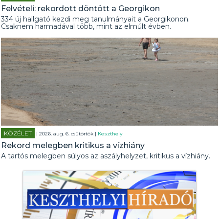
Felvételi: rekordott döntött a Georgikon
334 új hallgató kezdi meg tanulmányait a Georgikonon.
Csaknem harmadával több, mint az elmúlt évben.
KÖZÉLET
| 2026. aug. 6. csütörtök |
Keszthely
Rekord melegben kritikus a vízhiány
A tartós melegben súlyos az aszályhelyzet, kritikus a vízhiány.