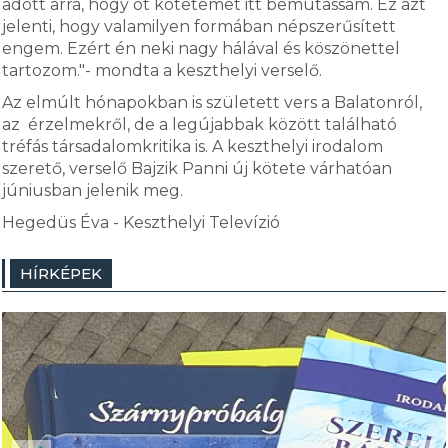
adott arra, hogy öt kötetemet itt bemutassam. Ez azt
jelenti, hogy valamilyen formában népszerűsített
engem. Ezért én neki nagy hálával és köszönettel
tartozom."- mondta a keszthelyi verselő.
Az elmúlt hónapokban is született vers a Balatonról,
az érzelmekről, de a legújabbak között található
tréfás társadalomkritika is. A keszthelyi irodalom
szerető, verselő Bajzik Panni új kötete várhatóan
júniusban jelenik meg.
Hegedüs Éva - Keszthelyi Televízió
HÍRKÉPEK