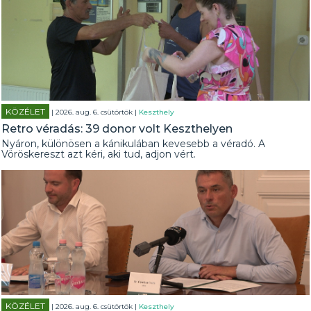
KÖZÉLET
| 2026. aug. 6. csütörtök |
Keszthely
Retro véradás: 39 donor volt Keszthelyen
Nyáron, különösen a kánikulában kevesebb a véradó. A
Vöröskereszt azt kéri, aki tud, adjon vért.
KÖZÉLET
| 2026. aug. 6. csütörtök |
Keszthely