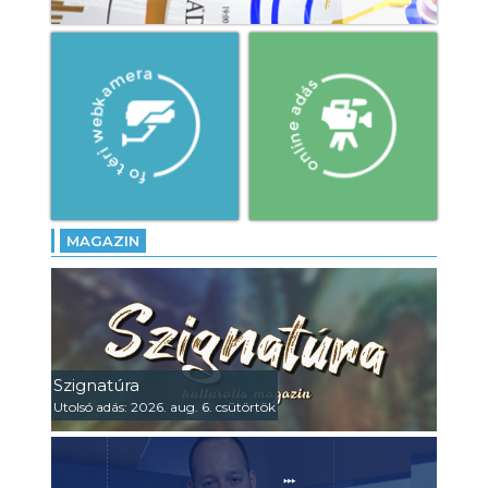
MAGAZIN
Szignatúra
Utolsó adás: 2026. aug. 6. csütörtök