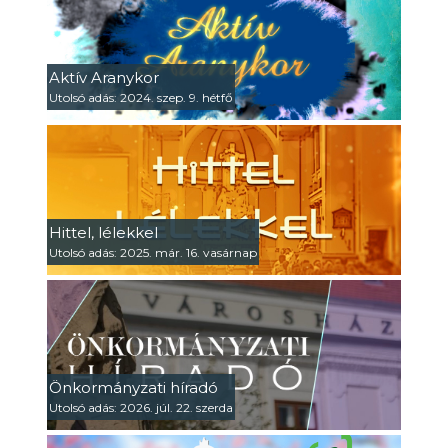
Aktív Aranykor
Utolsó adás: 2024. szep. 9. hétfő
Hittel, lélekkel
Utolsó adás: 2025. már. 16. vasárnap
Önkormányzati híradó
Utolsó adás: 2026. júl. 22. szerda