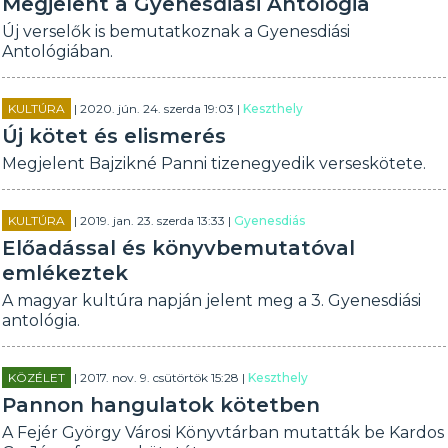
Megjelent a Gyenesdiási Antológia
Új verselők is bemutatkoznak a Gyenesdiási
Antológiában.
KULTÚRA
| 2020. jún. 24. szerda 19:03 |
Keszthely
Új kötet és elismerés
Megjelent Bajzikné Panni tizenegyedik verseskötete.
KULTÚRA
| 2019. jan. 23. szerda 13:33 |
Gyenesdiás
Előadással és könyvbemutatóval
emlékeztek
A magyar kultúra napján jelent meg a 3. Gyenesdiási
antológia.
KÖZÉLET
| 2017. nov. 9. csütörtök 15:28 |
Keszthely
Pannon hangulatok kötetben
A Fejér György Városi Könyvtárban mutatták be Kardos