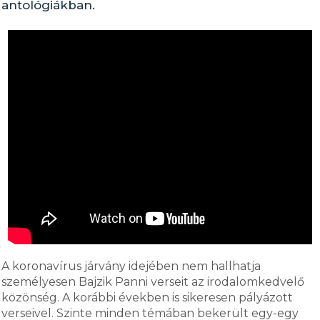
antológiákban.
A koronavírus járvány idejében nem hallhatja
személyesen Bajzik Panni verseit az irodalomkedvelő
közönség. A korábbi években is sikeresen pályázott
verseivel. Szinte minden témában bekerült egy-egy