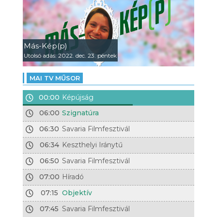
Más-Kép(p)
Utolsó adás: 2022. dec. 23. péntek
MAI TV MŰSOR
00:00
Képújság
06:00
Szignatúra
06:30
Savaria Filmfesztivál
06:34
Keszthelyi Iránytű
06:50
Savaria Filmfesztivál
07:00
Híradó
07:15
Objektív
07:45
Savaria Filmfesztivál