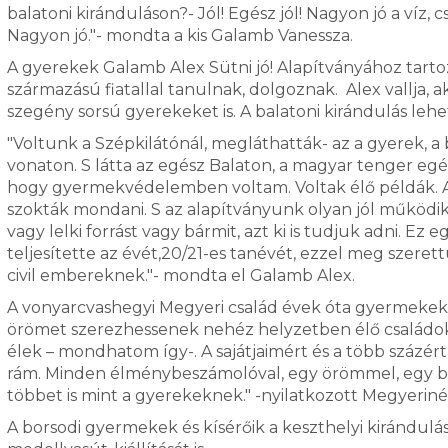
balatoni kiránduláson?- Jól! Egész jól! Nagyon jó a ví
Nagyon jó."- mondta a kis Galamb Vanessza.
A gyerekek Galamb Alex Sütni jó! Alapítványához tar
származású fiatallal tanulnak, dolgoznak. Alex vallja, ak
szegény sorsú gyerekeket is. A balatoni kirándulás l
"Voltunk a Szépkilátónál, megláthatták- az a gyerek, a
vonaton. S látta az egész Balaton, a magyar tenger eg
hogy gyermekvédelemben voltam. Voltak élő példák. A pe
szokták mondani. S az alapítványunk olyan jól működi
vagy lelki forrást vagy bármit, azt ki is tudjuk adni. E
teljesítette az évét,20/21-es tanévét, ezzel meg szere
civil embereknek."- mondta el Galamb Alex.
A vonyarcvashegyi Megyeri család évek óta gyermeke
örömet szerezhessenek nehéz helyzetben élő családok
élek – mondhatom így-. A sajátjaimért és a több százért
rám. Minden élménybeszámolóval, egy örömmel, egy b
többet is mint a gyerekeknek." -nyilatkozott Megyeriné
A borsodi gyermekek és kísérőik a keszthelyi kiránd