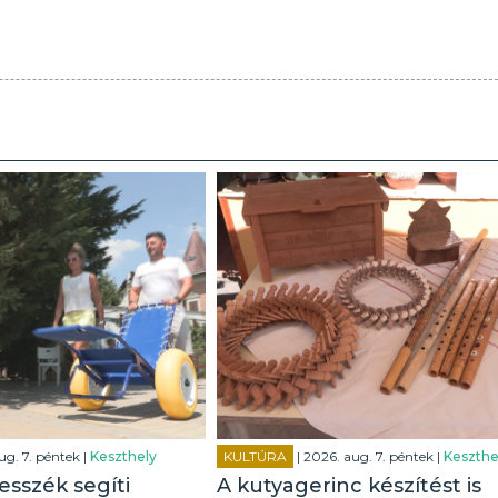
ug. 7. péntek |
Keszthely
KULTÚRA
| 2026. aug. 7. péntek |
Keszthe
esszék segíti
A kutyagerinc készítést is