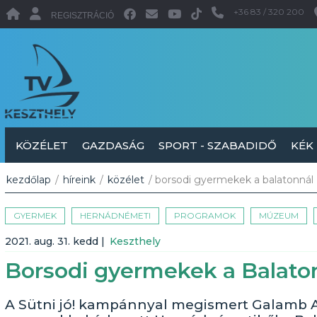
+36 83 / 320 200
REGISZTRÁCIÓ
KÖZÉLET
GAZDASÁG
SPORT - SZABADIDŐ
KÉK
kezdőlap
/
híreink
/
közélet
/ borsodi gyermekek a balatonnál
GYERMEK
HERNÁDNÉMETI
PROGRAMOK
MÚZEUM
2021. aug. 31. kedd
|
Keszthely
Borsodi gyermekek a Balato
A Sütni jó! kampánnyal megismert Galamb Ale