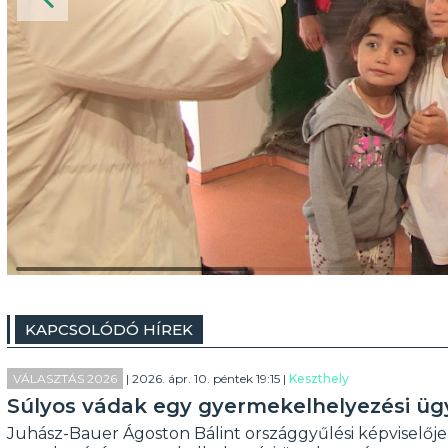
KAPCSOLÓDÓ HÍREK
VÁLASZTÁS 2026
| 2026. ápr. 10. péntek 19:15 |
Keszthely
Súlyos vádak egy gyermekelhelyezési üg
Juhász-Bauer Ágoston Bálint országgyűlési képviselőj