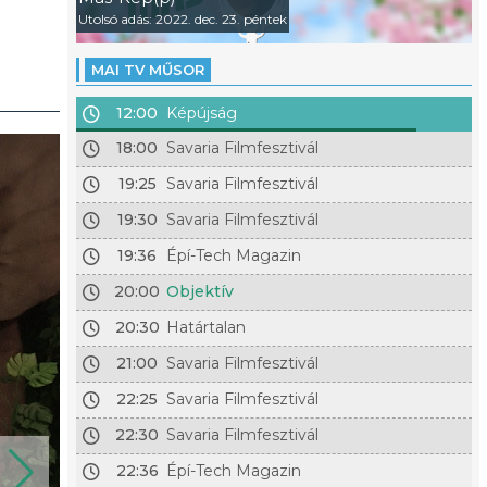
Utolsó adás: 2022. dec. 23. péntek
MAI TV MŰSOR
12:00
Képújság
18:00
Savaria Filmfesztivál
19:25
Savaria Filmfesztivál
19:30
Savaria Filmfesztivál
19:36
Épí-Tech Magazin
20:00
Objektív
20:30
Határtalan
21:00
Savaria Filmfesztivál
22:25
Savaria Filmfesztivál
22:30
Savaria Filmfesztivál
22:36
Épí-Tech Magazin