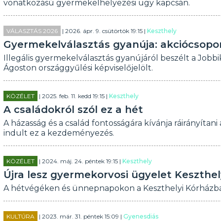
vonatkozású gyermekelhelyezési ügy kapcsán.
VÁLASZTÁS 2026
| 2026. ápr. 9. csütörtök 19:15 |
Keszthely
Gyermekelválasztás gyanúja: akciócsopor
Illegális gyermekelválasztás gyanújáról beszélt a Job
Ágoston országgyűlési képviselőjelölt.
KÖZÉLET
| 2025. feb. 11. kedd 19:15 |
Keszthely
A családokról szól ez a hét
A házasság és a család fontosságára kívánja ráirányítan
indult ez a kezdeményezés.
KÖZÉLET
| 2024. máj. 24. péntek 19:15 |
Keszthely
Újra lesz gyermekorvosi ügyelet Keszthe
A hétvégéken és ünnepnapokon a Keszthelyi Kórházban
KULTÚRA
| 2023. már. 31. péntek 15:09 |
Gyenesdiás