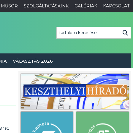
MŰSOR
SZOLGÁLTATÁSAINK
GALÉRIÁK
KAPCSOLAT
MIA
VÁLASZTÁS 2026
lenc