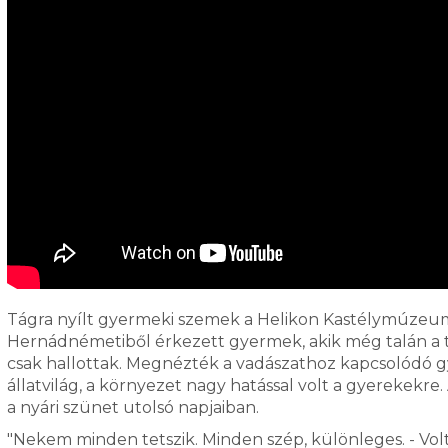
Tágra nyílt gyermeki szemek a Helikon Kastélymúzeum
Hernádnémetiből érkezett gyermek, akik még talán a t
csak hallottak. Megnézték a vadászathoz kapcsolódó gy
állatvilág, a környezet nagy hatással volt a gyerekekre
a nyári szünet utolsó napjaiban.
"Nekem minden tetszik. Minden szép, különleges. - 