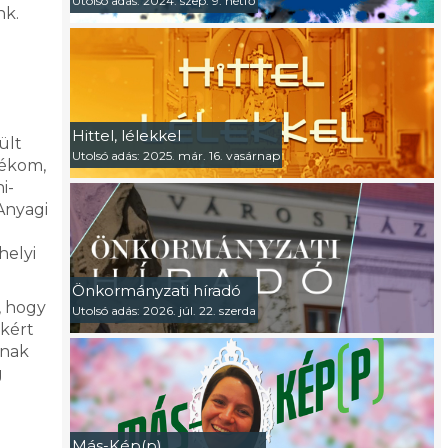
Utolsó adás: 2024. szep. 9. hétfő
nk.
a
Hittel, lélekkel
ült
Utolsó adás: 2025. már. 16. vasárnap
dékom,
i-
Anyagi
helyi
Önkormányzati híradó
, hogy
Utolsó adás: 2026. júl. 22. szerda
kért
anak
g
Más-Kép(p)