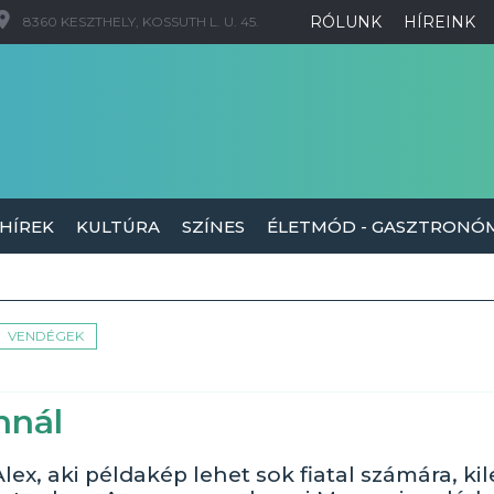
RÓLUNK
HÍREINK
8360 KESZTHELY, KOSSUTH L. U. 45.
 HÍREK
KULTÚRA
SZÍNES
ÉLETMÓD - GASZTRONÓ
VENDÉGEK
nnál
x, aki példakép lehet sok fiatal számára, ki