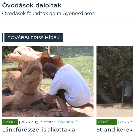
Óvodások daloltak
Óvodások fakadtak dalra Gyenesdiáson.
TOVÁBBI FRISS HÍREK
SZÍNES
| 2026. aug. 7. péntek |
Gyenesdiás
KÖZÉLET
| 2026. a
Láncfűrésszel is alkottak a
Strand kerek