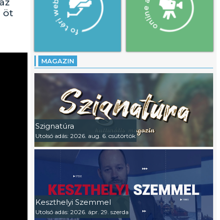
az
 öt
MAGAZIN
Szignatúra
Utolsó adás: 2026. aug. 6. csütörtök
Keszthelyi Szemmel
Utolsó adás: 2026. ápr. 29. szerda