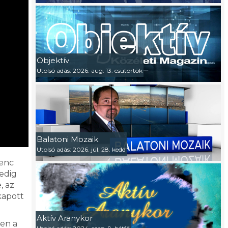
Objektív
Utolsó adás: 2026. aug. 13. csütörtök
Balatoni Mozaik
Utolsó adás: 2026. júl. 28. kedd
lenc
edig
, az
kapott
Aktív Aranykor
en a