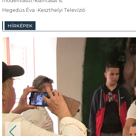
modellvasút-kiállítását is.
Hegedüs Éva -Keszthelyi Televízió
HÍRKÉPEK