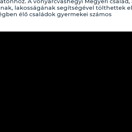
atonhoz. A vonyarcvashegyi Megyeri család, 
nak, lakosságának segítségével tölthettek el
égben élő családok gyermekei számos