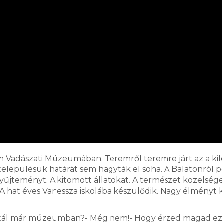
 Vadászati Múzeumában. Teremről teremre járt az a ki
elepülésük határát sem hagyták el soha. A Balatonról p
űjteményt. A kitömött állatokat. A természet közelsége
. A hat éves Vanessza iskolába készülődik. Nagy élményt 
Voltál már múzeumban?- Még nem!- Hogy érzed magad ez