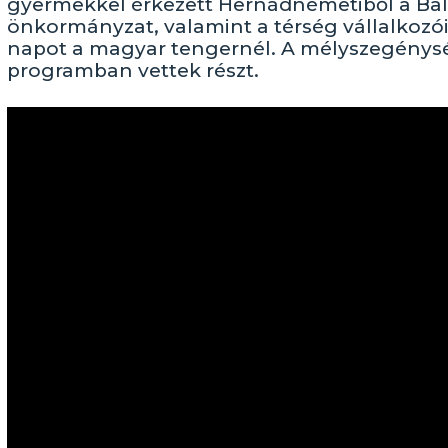
gyermekkel érkezett Hernádnémetiből a Bal
önkormányzat, valamint a térség vállalkozói
napot a magyar tengernél. A mélyszegénys
programban vettek részt.