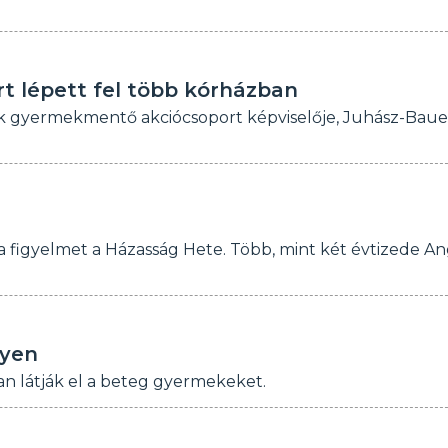
t lépett fel több kórházban
bik gyermekmentő akciócsoport képviselője, Juhász-Baue
i a figyelmet a Házasság Hete. Több, mint két évtizede An
lyen
 látják el a beteg gyermekeket.