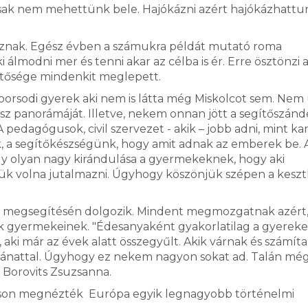
z, csak nem mehettünk bele. Hajókázni azért hajókázhattu
toznak. Egész évben a számukra példát mutató roma
i álmodni mer és tenni akar az célba is ér. Erre ösztönzi 
ehetősége mindenkit meglepett.
 borsodi gyerek aki nem is látta még Miskolcot sem. Nem 
ész panorámáját. Illetve, nekem onnan jött a segítőszán
dagógusok, civil szervezet - akik – jobb adni, mint kan
k, a segítőkészségünk, hogy amit adnak az emberek be. 
z egy olyan nagy kirándulása a gyermekeknek, hogy aki
ttük volna jutalmazni. Úgyhogy köszönjük szépen a keszt
k megsegítésén dolgozik. Mindent megmozgatnak azért
 gyermekeinek. "Édesanyaként gyakorlatilag a gyereke
, aki már az évek alatt összegyűlt. Akik várnak és számít
ánattal. Úgyhogy ez nekem nagyon sokat ad. Talán mé
 Borovits Zsuzsanna.
uláson megnézték Európa egyik legnagyobb történelmi