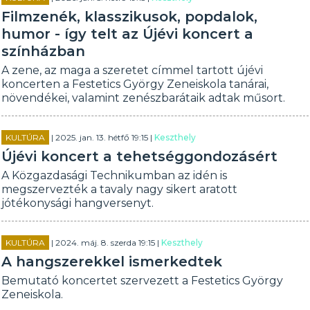
Filmzenék, klasszikusok, popdalok,
humor - így telt az Újévi koncert a
színházban
A zene, az maga a szeretet címmel tartott újévi
koncerten a Festetics György Zeneiskola tanárai,
növendékei, valamint zenészbarátaik adtak műsort.
KULTÚRA
| 2025. jan. 13. hétfő 19:15 |
Keszthely
Újévi koncert a tehetséggondozásért
A Közgazdasági Technikumban az idén is
megszervezték a tavaly nagy sikert aratott
jótékonysági hangversenyt.
KULTÚRA
| 2024. máj. 8. szerda 19:15 |
Keszthely
A hangszerekkel ismerkedtek
Bemutató koncertet szervezett a Festetics György
Zeneiskola.