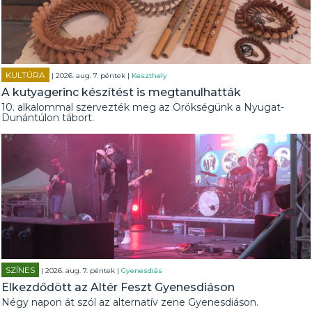
KULTÚRA
| 2026. aug. 7. péntek |
Keszthely
A kutyagerinc készítést is megtanulhatták
10. alkalommal szervezték meg az Örökségünk a Nyugat-
Dunántúlon tábort.
SZÍNES
| 2026. aug. 7. péntek |
Gyenesdiás
Elkezdődött az Altér Feszt Gyenesdiáson
Négy napon át szól az alternatív zene Gyenesdiáson.