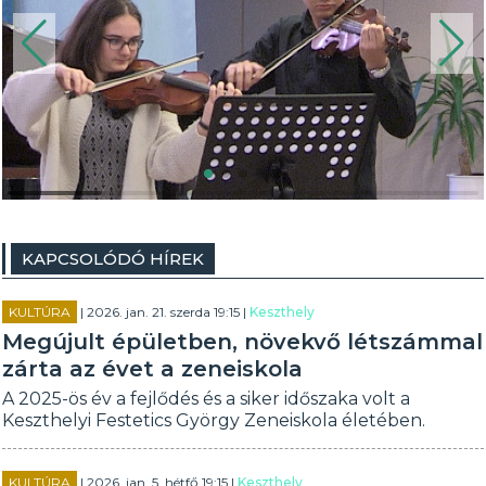
KAPCSOLÓDÓ HÍREK
KULTÚRA
| 2026. jan. 21. szerda 19:15 |
Keszthely
Megújult épületben, növekvő létszámmal
zárta az évet a zeneiskola
A 2025-ös év a fejlődés és a siker időszaka volt a
Keszthelyi Festetics György Zeneiskola életében.
KULTÚRA
| 2026. jan. 5. hétfő 19:15 |
Keszthely