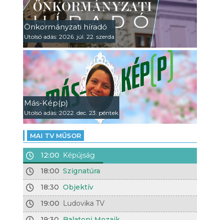
Önkormányzati híradó
Utolsó adás: 2026. júl. 22. szerda
Más-Kép(p)
Utolsó adás: 2022. dec. 23. péntek
MAI TV MŰSOR
12:00
Képújság
18:00
Szignatúra
18:30
Objektív
19:00
Ludovika TV
19:30
Balatoni Mozaik