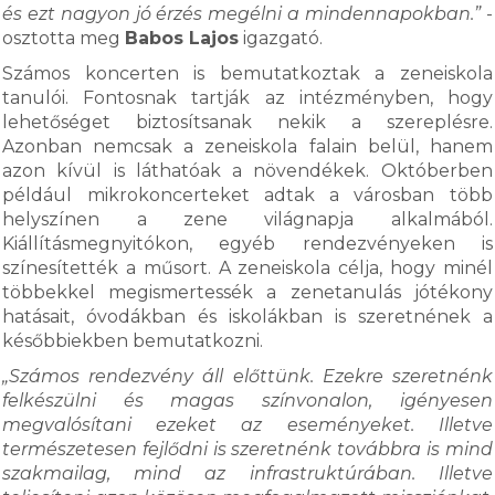
és ezt nagyon jó érzés megélni a mindennapokban.”
-
osztotta meg
Babos Lajos
igazgató.
Számos koncerten is bemutatkoztak a zeneiskola
tanulói. Fontosnak tartják az intézményben, hogy
lehetőséget biztosítsanak nekik a szereplésre.
Azonban nemcsak a zeneiskola falain belül, hanem
azon kívül is láthatóak a növendékek. Októberben
például mikrokoncerteket adtak a városban több
helyszínen a zene világnapja alkalmából.
Kiállításmegnyitókon, egyéb rendezvényeken is
színesítették a műsort. A zeneiskola célja, hogy minél
többekkel megismertessék a zenetanulás jótékony
hatásait, óvodákban és iskolákban is szeretnének a
későbbiekben bemutatkozni.
„Számos rendezvény áll előttünk. Ezekre szeretnénk
felkészülni és magas színvonalon, igényesen
megvalósítani ezeket az eseményeket. Illetve
természetesen fejlődni is szeretnénk továbbra is mind
szakmailag, mind az infrastruktúrában. Illetve