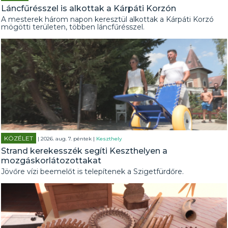
Láncfűrésszel is alkottak a Kárpáti Korzón
A mesterek három napon keresztül alkottak a Kárpáti Korzó
mögötti területen, többen láncfűrésszel.
KÖZÉLET
| 2026. aug. 7. péntek |
Keszthely
Strand kerekesszék segíti Keszthelyen a
mozgáskorlátozottakat
Jövőre vízi beemelőt is telepítenek a Szigetfürdőre.