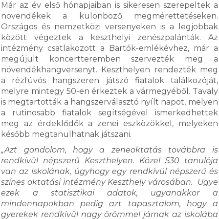
Már az év első hónapjaiban is sikeresen szerepeltek a
növendékek a különböző megmérettetéseken.
Országos és nemzetközi versenyeken is a legjobbak
között végeztek a keszthelyi zenészpalánták. Az
intézmény csatlakozott a Bartók-emlékévhez, már a
megújult koncertteremben szervezték meg a
növendékhangversenyt. Keszthelyen rendezték meg
a rézfúvós hangszeren játszó fiatalok találkozóját,
melyre mintegy 50-en érkeztek a vármegyéből. Tavaly
is megtartották a hangszerválasztó nyílt napot, melyen
a rutinosabb fiatalok segítségével ismerkedhettek
meg az érdeklődők a zenei eszközökkel, melyeken
később megtanulhatnak játszani.
„Azt gondolom, hogy a zeneoktatás továbbra is
rendkívül népszerű Keszthelyen. Közel 530 tanulója
van az iskolának, úgyhogy egy rendkívül népszerű és
színes oktatási intézmény Keszthely városában. Ugye
ezek a statisztikai adatok, ugyanakkor a
mindennapokban pedig azt tapasztalom, hogy a
gyerekek rendkívül nagy örömmel járnak az iskolába