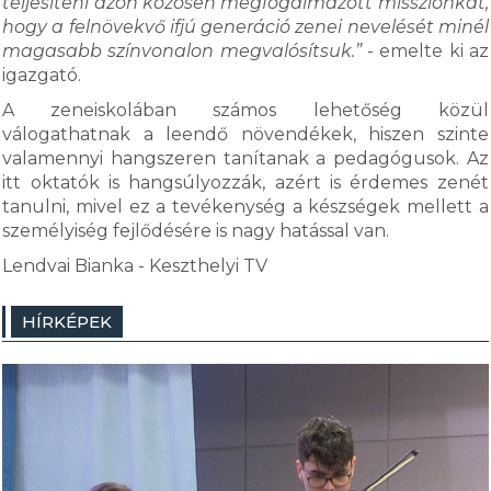
teljesíteni azon közösen megfogalmazott missziónkat,
hogy a felnövekvő ifjú generáció zenei nevelését minél
magasabb színvonalon megvalósítsuk.”
- emelte ki az
igazgató.
A zeneiskolában számos lehetőség közül
válogathatnak a leendő növendékek, hiszen szinte
valamennyi hangszeren tanítanak a pedagógusok. Az
itt oktatók is hangsúlyozzák, azért is érdemes zenét
tanulni, mivel ez a tevékenység a készségek mellett a
személyiség fejlődésére is nagy hatással van.
Lendvai Bianka - Keszthelyi TV
HÍRKÉPEK