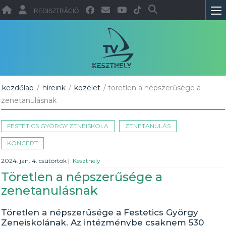
REGISZTRÁCIÓ
kezdőlap
/
híreink
/
közélet
/ töretlen a népszerűsége a
zenetanulásnak
FESTETICS GYÖRGY ZENEISKOLA
ZENETANULÁS
KONCERT
2024. jan. 4. csütörtök
|
Keszthely
Töretlen a népszerűsége a
zenetanulásnak
Töretlen a népszerűsége a Festetics György
Zeneiskolának. Az intézménybe csaknem 530