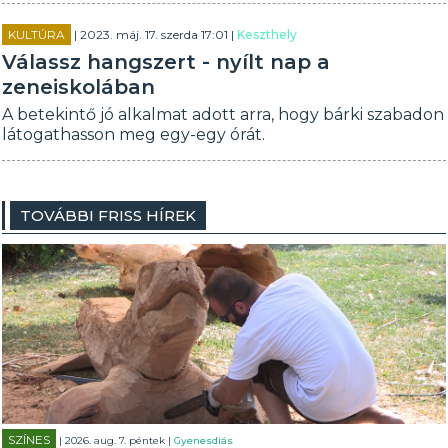
KULTÚRA
| 2023. máj. 17. szerda 17:01 |
Keszthely
Válassz hangszert - nyílt nap a
zeneiskolában
A betekintő jó alkalmat adott arra, hogy bárki szabadon
látogathasson meg egy-egy órát.
TOVÁBBI FRISS HÍREK
SZÍNES
| 2026. aug. 7. péntek |
Gyenesdiás