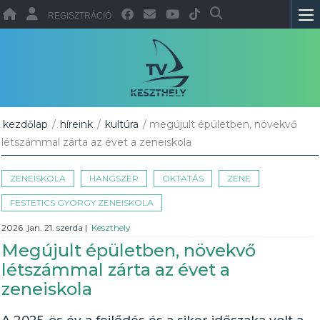
REGISZTRÁCIÓ
kezdőlap
/
híreink
/
kultúra
/ megújult épületben, növekvő
létszámmal zárta az évet a zeneiskola
ZENEISKOLA
HANGSZER
OKTATÁS
ZENE
FESTETICS GYÖRGY ZENEISKOLA
2026. jan. 21. szerda
|
Keszthely
Megújult épületben, növekvő
létszámmal zárta az évet a
zeneiskola