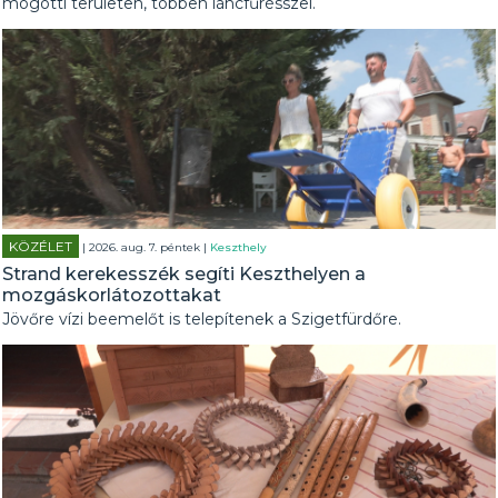
mögötti területen, többen láncfűrésszel.
KÖZÉLET
| 2026. aug. 7. péntek |
Keszthely
Strand kerekesszék segíti Keszthelyen a
mozgáskorlátozottakat
Jövőre vízi beemelőt is telepítenek a Szigetfürdőre.