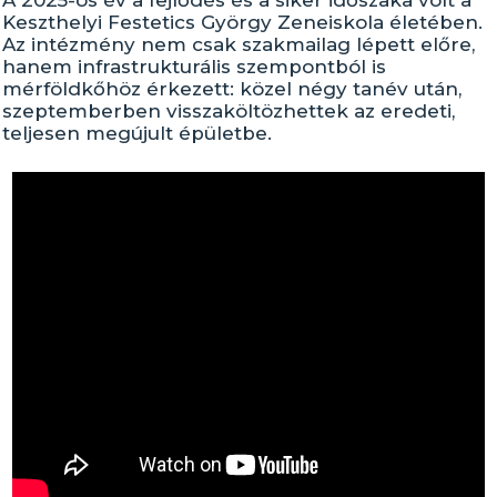
A 2025-ös év a fejlődés és a siker időszaka volt a
Keszthelyi Festetics György Zeneiskola életében.
Az intézmény nem csak szakmailag lépett előre,
hanem infrastrukturális szempontból is
mérföldkőhöz érkezett: közel négy tanév után,
szeptemberben visszaköltözhettek az eredeti,
teljesen megújult épületbe.