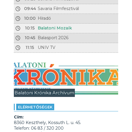
09:44
Savaria Filmfesztivál
10:00
Híradó
10:15
Balatoni Mozaik
10:45
Balasport 2026
11:15
UNIV TV
Balatoni Krónika Archívum
ELÉRHETŐSÉGEK
Cím:
8360 Keszthely, Kossuth L. u. 45.
Telefon: 06 83 / 320 200