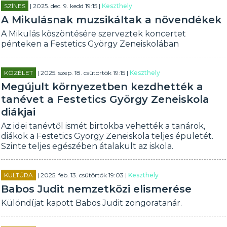
SZÍNES
| 2025. dec. 9. kedd 19:15 |
Keszthely
A Mikulásnak muzsikáltak a növendékek
A Mikulás köszöntésére szerveztek koncertet
pénteken a Festetics György Zeneiskolában
KÖZÉLET
| 2025. szep. 18. csütörtök 19:15 |
Keszthely
Megújult környezetben kezdhették a
tanévet a Festetics György Zeneiskola
diákjai
Az idei tanévtől ismét birtokba vehették a tanárok,
diákok a Festetics György Zeneiskola teljes épületét.
Szinte teljes egészében átalakult az iskola.
KULTÚRA
| 2025. feb. 13. csütörtök 19:03 |
Keszthely
Babos Judit nemzetközi elismerése
Különdíjat kapott Babos Judit zongoratanár.