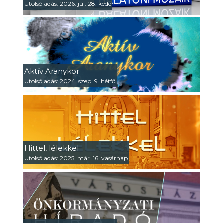
Utolsó adás: 2026. júl. 28. kedd
Aktív Aranykor
Utolsó adás: 2024. szep. 9. hétfő
Hittel, lélekkel
Utolsó adás: 2025. már. 16. vasárnap