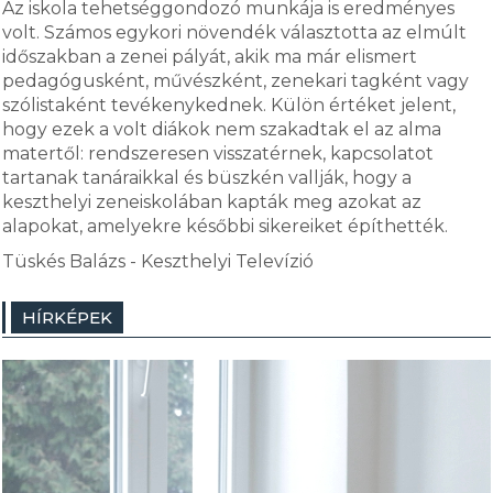
Az iskola tehetséggondozó munkája is eredményes
volt. Számos egykori növendék választotta az elmúlt
időszakban a zenei pályát, akik ma már elismert
pedagógusként, művészként, zenekari tagként vagy
szólistaként tevékenykednek. Külön értéket jelent,
hogy ezek a volt diákok nem szakadtak el az alma
matertől: rendszeresen visszatérnek, kapcsolatot
tartanak tanáraikkal és büszkén vallják, hogy a
keszthelyi zeneiskolában kapták meg azokat az
alapokat, amelyekre későbbi sikereiket építhették.
Tüskés Balázs - Keszthelyi Televízió
HÍRKÉPEK