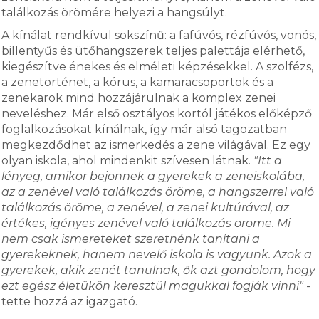
találkozás örömére helyezi a hangsúlyt.
A kínálat rendkívül sokszínű: a fafúvós, rézfúvós, vonós,
billentyűs és ütőhangszerek teljes palettája elérhető,
kiegészítve énekes és elméleti képzésekkel. A szolfézs,
a zenetörténet, a kórus, a kamaracsoportok és a
zenekarok mind hozzájárulnak a komplex zenei
neveléshez. Már első osztályos kortól játékos előképző
foglalkozásokat kínálnak, így már alsó tagozatban
megkezdődhet az ismerkedés a zene világával. Ez egy
olyan iskola, ahol mindenkit szívesen látnak.
"Itt a
lényeg, amikor bejönnek a gyerekek a zeneiskolába,
az a zenével való találkozás öröme, a hangszerrel való
találkozás öröme, a zenével, a zenei kultúrával, az
értékes, igényes zenével való találkozás öröme. Mi
nem csak ismereteket szeretnénk tanítani a
gyerekeknek, hanem nevelő iskola is vagyunk. Azok a
gyerekek, akik zenét tanulnak, ők azt gondolom, hogy
ezt egész életükön keresztül magukkal fogják vinni"
-
tette hozzá az igazgató.