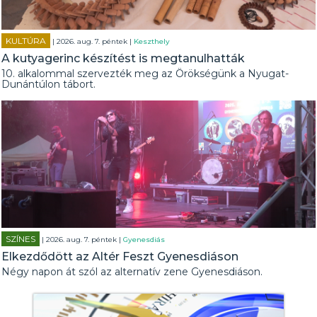
KULTÚRA
| 2026. aug. 7. péntek |
Keszthely
A kutyagerinc készítést is megtanulhatták
10. alkalommal szervezték meg az Örökségünk a Nyugat-
Dunántúlon tábort.
SZÍNES
| 2026. aug. 7. péntek |
Gyenesdiás
Elkezdődött az Altér Feszt Gyenesdiáson
Négy napon át szól az alternatív zene Gyenesdiáson.