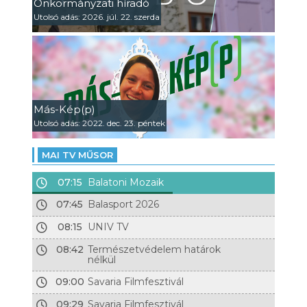
Önkormányzati híradó
Utolsó adás: 2026. júl. 22. szerda
Más-Kép(p)
Utolsó adás: 2022. dec. 23. péntek
MAI TV MŰSOR
07:15
Balatoni Mozaik
07:45
Balasport 2026
08:15
UNIV TV
08:42
Természetvédelem határok
nélkül
09:00
Savaria Filmfesztivál
09:29
Savaria Filmfesztivál