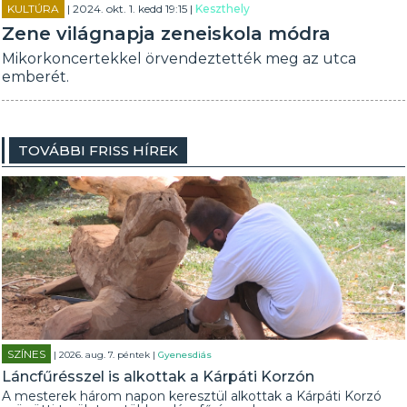
KULTÚRA
| 2024. okt. 1. kedd 19:15 |
Keszthely
Zene világnapja zeneiskola módra
Mikorkoncertekkel örvendeztették meg az utca
emberét.
TOVÁBBI FRISS HÍREK
SZÍNES
| 2026. aug. 7. péntek |
Gyenesdiás
Láncfűrésszel is alkottak a Kárpáti Korzón
A mesterek három napon keresztül alkottak a Kárpáti Korzó