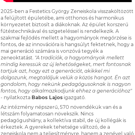
2025-ben a Festetics György Zeneiskola visszaköltözött
a felújított épületébe, ami otthonos és harmonikus
környezetet biztosít a diákoknak. Az épület korszerű
fűtéstechnikával és szigeteléssel is rendelkezik. A
szakmai fejlődés mellett a hagyományok megőrzése is
fontos, de az innovációra is hangsúlyt fektetnek, hogy a
mai generáció számára is vonzóvá tegyék a
zeneoktatást.
"A tradíciók, a hagyományok mellett
mindig keressük az új lehetőségeket, mert fontosnak
tartjuk azt, hogy ezt a generációt, akikkel mi
dolgozunk, megtaláljuk velük a közös hangot. Én azt
gondolom, hogy nekünk pedagógusoknak is nagyon
fontos, hogy alkalmazkodjunk ehhez a generációhoz"
- nyilatkozta
Babos Lajos
igazgató.
Az intézmény népszerű, 570 növendékük van és a
létszám folyamatosan növekszik. Nincs
pedagógushiány, a kollektíva stabil, de új kollégák is
érkeztek. A gyerekek tehetsége változó, de a
zeneiskola nem a teljesítményre, hanem a zenével való