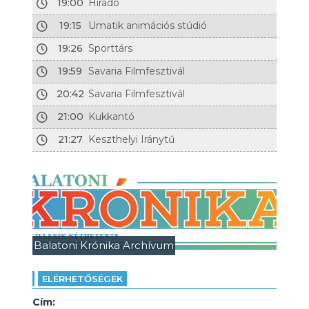
19:00
Híradó
19:15
Umatik animációs stúdió
19:26
Sporttárs
19:59
Savaria Filmfesztivál
20:42
Savaria Filmfesztivál
21:00
Kukkantó
21:27
Keszthelyi Iránytű
Balatoni Krónika Archívum
ELÉRHETŐSÉGEK
Cím: