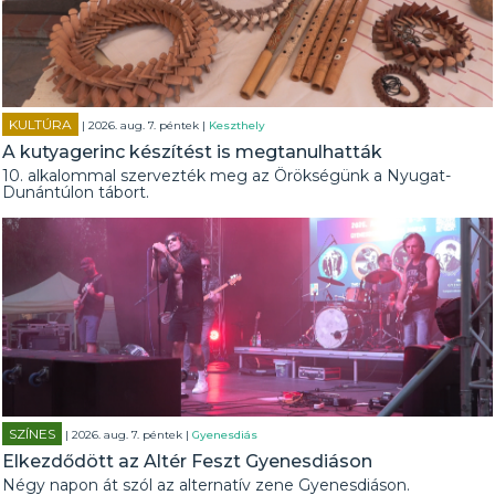
KULTÚRA
| 2026. aug. 7. péntek |
Keszthely
A kutyagerinc készítést is megtanulhatták
10. alkalommal szervezték meg az Örökségünk a Nyugat-
Dunántúlon tábort.
SZÍNES
| 2026. aug. 7. péntek |
Gyenesdiás
Elkezdődött az Altér Feszt Gyenesdiáson
Négy napon át szól az alternatív zene Gyenesdiáson.