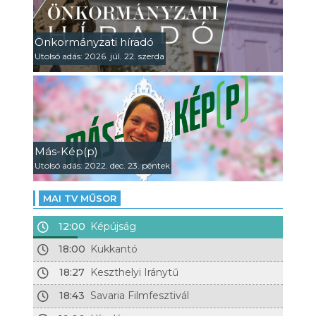
Önkormányzati híradó
Utolsó adás: 2026. júl. 22. szerda
Más-Kép(p)
Utolsó adás: 2022. dec. 23. péntek
MAI TV MŰSOR
12:00
Képújság
18:00
Kukkantó
18:27
Keszthelyi Iránytű
18:43
Savaria Filmfesztivál