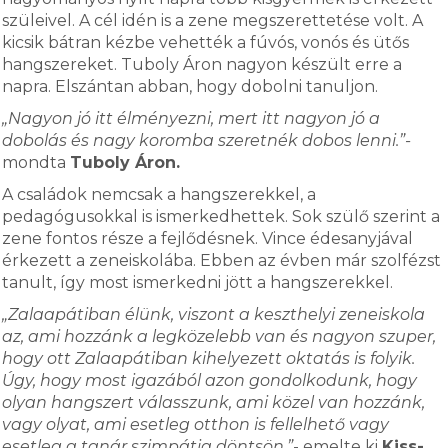
szüleivel. A cél idén is a zene megszerettetése volt. A
kicsik bátran kézbe vehették a fúvós, vonós és ütős
hangszereket. Tuboly Áron nagyon készült erre a
napra. Elszántan abban, hogy dobolni tanuljon.
„Nagyon jó itt élményezni, mert itt nagyon jó a
dobolás és nagy koromba szeretnék dobos lenni.”-
mondta
Tuboly Áron.
A családok nemcsak a hangszerekkel, a
pedagógusokkal is ismerkedhettek. Sok szülő szerint a
zene fontos része a fejlődésnek. Vince édesanyjával
érkezett a zeneiskolába. Ebben az évben már szolfézst
tanult, így most ismerkedni jött a hangszerekkel.
„Zalaapátiban élünk, viszont a keszthelyi zeneiskola
az, ami hozzánk a legközelebb van és nagyon szuper,
hogy ott Zalaapátiban kihelyezett oktatás is folyik.
Úgy, hogy most igazából azon gondolkodunk, hogy
olyan hangszert válasszunk, ami közel van hozzánk,
vagy olyat, ami esetleg otthon is fellelhető vagy
esetleg a tanár szimpátia döntsön.”
- emelte ki
Kiss-