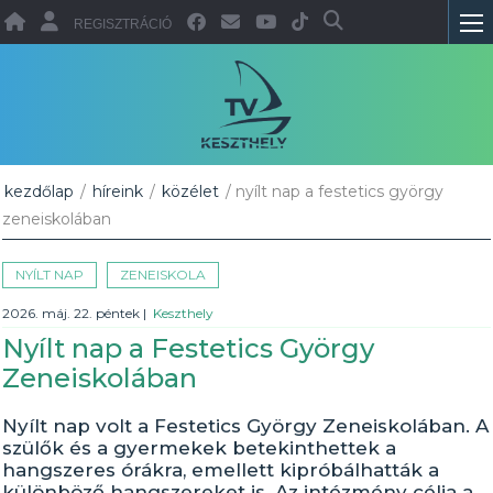
REGISZTRÁCIÓ
kezdőlap
/
híreink
/
közélet
/ nyílt nap a festetics györgy
zeneiskolában
NYÍLT NAP
ZENEISKOLA
2026. máj. 22. péntek
|
Keszthely
Nyílt nap a Festetics György
Zeneiskolában
Nyílt nap volt a Festetics György Zeneiskolában. A
szülők és a gyermekek betekinthettek a
hangszeres órákra, emellett kipróbálhatták a
különböző hangszereket is. Az intézmény célja a