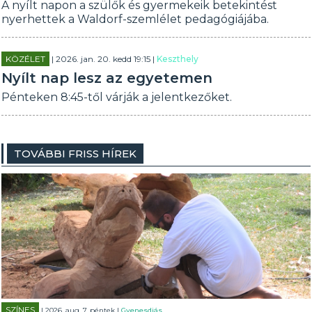
A nyílt napon a szülők és gyermekeik betekintést
nyerhettek a Waldorf-szemlélet pedagógiájába.
KÖZÉLET
| 2026. jan. 20. kedd 19:15 |
Keszthely
Nyílt nap lesz az egyetemen
Pénteken 8:45-től várják a jelentkezőket.
TOVÁBBI FRISS HÍREK
SZÍNES
| 2026. aug. 7. péntek |
Gyenesdiás