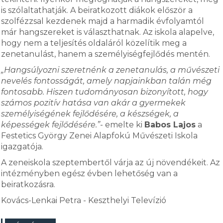
is szólaltathatják. A beiratkozott diákok először a
szolfézzsal kezdenek majd a harmadik évfolyamtól
már hangszereket is választhatnak. Az iskola alapelve,
hogy nem a teljesítés oldaláról közelítik meg a
zenetanulást, hanem a személyiségfejlődés mentén.
„Hangsúlyozni szeretnénk a zenetanulás, a művészeti
nevelés fontosságát, amely napjainkban talán még
fontosabb. Hiszen tudományosan bizonyított, hogy
számos pozitív hatása van akár a gyermekek
személyiségének fejlődésére, a készségek, a
képességek fejlődésére.”
- emelte ki
Babos Lajos
a
Festetics György Zenei Alapfokú Művészeti Iskola
igazgatója.
A zeneiskola szeptembertől várja az új növendékeit. Az
intézményben egész évben lehetőség van a
beiratkozásra.
Kovács-Lenkai Petra - Keszthelyi Televízió