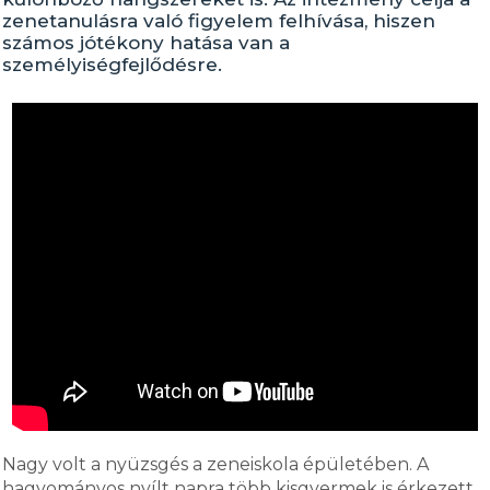
zenetanulásra való figyelem felhívása, hiszen
számos jótékony hatása van a
személyiségfejlődésre.
Nagy volt a nyüzsgés a zeneiskola épületében. A
hagyományos nyílt napra több kisgyermek is érkezett