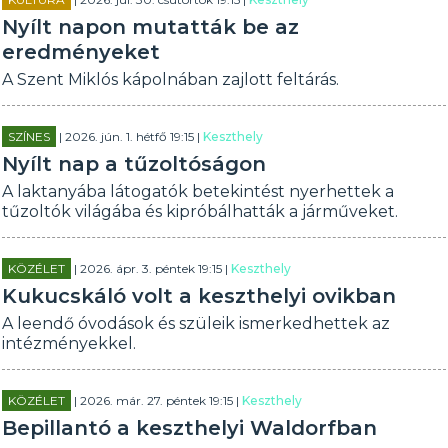
Nyílt napon mutatták be az
eredményeket
A Szent Miklós kápolnában zajlott feltárás.
SZÍNES
| 2026. jún. 1. hétfő 19:15 |
Keszthely
Nyílt nap a tűzoltóságon
A laktanyába látogatók betekintést nyerhettek a
tűzoltók világába és kipróbálhatták a járműveket.
KÖZÉLET
| 2026. ápr. 3. péntek 19:15 |
Keszthely
Kukucskáló volt a keszthelyi ovikban
A leendő óvodások és szüleik ismerkedhettek az
intézményekkel.
KÖZÉLET
| 2026. már. 27. péntek 19:15 |
Keszthely
Bepillantó a keszthelyi Waldorfban