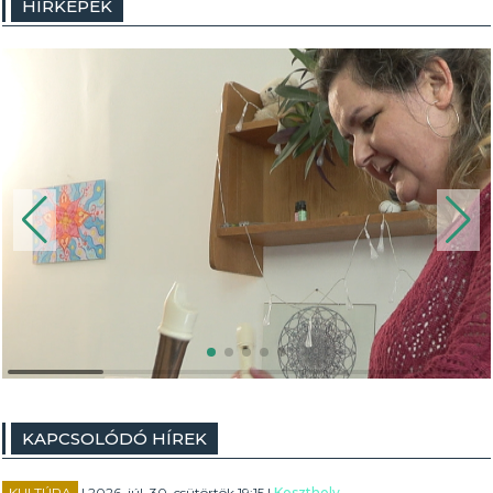
HÍRKÉPEK
KAPCSOLÓDÓ HÍREK
KULTÚRA
| 2026. júl. 30. csütörtök 19:15 |
Keszthely