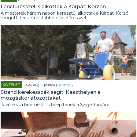
Láncfűrésszel is alkottak a Kárpáti Korzón
A mesterek három napon keresztül alkottak a Kárpáti Korzó
mögötti területen, többen láncfűrésszel.
KÖZÉLET
| 2026. aug. 7. péntek |
Keszthely
Strand kerekesszék segíti Keszthelyen a
mozgáskorlátozottakat
Jövőre vízi beemelőt is telepítenek a Szigetfürdőre.