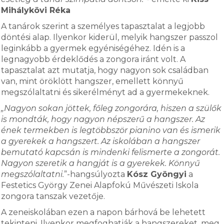
Mihálykövi Réka
A tanárok szerint a személyes tapasztalat a legjobb
döntési alap. Ilyenkor kiderül, melyik hangszer passzol
leginkább a gyermek egyéniségéhez. Idén is a
legnagyobb érdeklődés a zongora iránt volt. A
tapasztalat azt mutatja, hogy nagyon sok családban
van, mint öröklött hangszer, emellett könnyű
megszólaltatni és sikerélményt ad a gyermekeknek.
„Nagyon sokan jöttek, főleg zongorára, hiszen a szülők
is mondták, hogy nagyon népszerű a hangszer. Az
ének termekben is legtöbbször pianino van és ismerik
a gyerekek a hangszert. Az iskolában a hangszer
bemutató kapcsán is mindenki felismerte a zongorát.
Nagyon szeretik a hangját is a gyerekek. Könnyű
megszólaltatni.
”-hangsúlyozta
Kósz Gyöngyi
a
Festetics György Zenei Alapfokú Művészeti Iskola
zongora tanszak vezetője.
A zeneiskolában ezen a napon bárhová be lehetett
tekinteni. Ilyenkor megfoghatják a hangszereket, meg