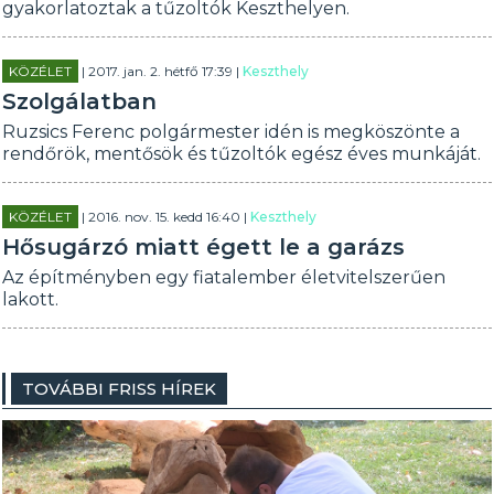
gyakorlatoztak a tűzoltók Keszthelyen.
KÖZÉLET
| 2017. jan. 2. hétfő 17:39 |
Keszthely
Szolgálatban
Ruzsics Ferenc polgármester idén is megköszönte a
rendőrök, mentősök és tűzoltók egész éves munkáját.
KÖZÉLET
| 2016. nov. 15. kedd 16:40 |
Keszthely
Hősugárzó miatt égett le a garázs
Az építményben egy fiatalember életvitelszerűen
lakott.
TOVÁBBI FRISS HÍREK