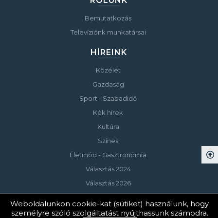
RÓLUNK
Bemutatkozás
Televíziónk munkatársai
HÍREINK
Közélet
Gazdaság
Sport - Szabadidő
Kék hírek
Kultúra
Színes
Életmód - Gasztronómia
Választás 2024
Választás 2026
Weboldalunkon cookie-kat (sütiket) használunk, hogy
személyre szóló szolgáltatást nyújthassunk számodra.
© Copyright 2023 Keszthelyi Televízió