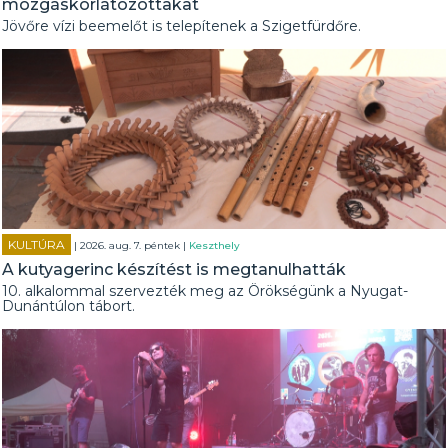
mozgáskorlátozottakat
Jövőre vízi beemelőt is telepítenek a Szigetfürdőre.
KULTÚRA
| 2026. aug. 7. péntek |
Keszthely
A kutyagerinc készítést is megtanulhatták
10. alkalommal szervezték meg az Örökségünk a Nyugat-
Dunántúlon tábort.