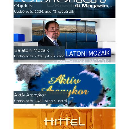
Objektív
Utolsó adás: 2026. aug. 13. csütörtök
Balatoni Mozaik
Utolsó adás: 2026. júl. 28. kedd
Aktív Aranykor
Utolsó adás: 2024. szep. 9. hétfő