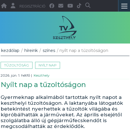
REGISZTRÁCIÓ
kezdőlap
/
híreink
/
színes
/ nyílt nap a tűzoltóságon
TŰZOLTÓSÁG
NYÍLT NAP
2026. jún. 1. hétfő
|
Keszthely
Nyílt nap a tűzoltóságon
Gyermeknap alkalmából tartottak nyílt napot a
keszthelyi tűzoltóságon. A laktanyába látogatók
betekintést nyerhettek a tűzoltók világába és
kipróbálhatták a járműveket. Az április elsejétől
szolgálatba álló új gépjárműfecskendőt is
megcsodálhatták az érdeklődők.