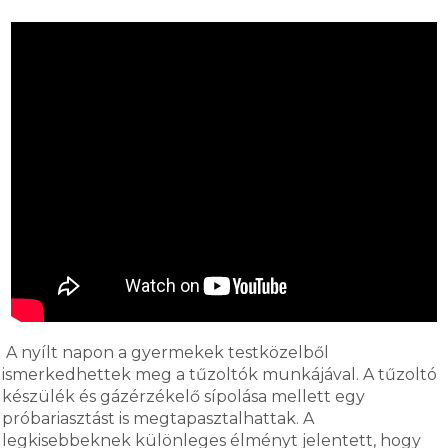
A nyílt napon a gyermekek testközelből
ismerkedhettek meg a tűzoltók munkájával. A tűzoltó
készülék és gázérzékelő sípolása mellett egy
próbariasztást is megtapasztalhattak. A
legkisebbeknek különleges élményt jelentett, hogy