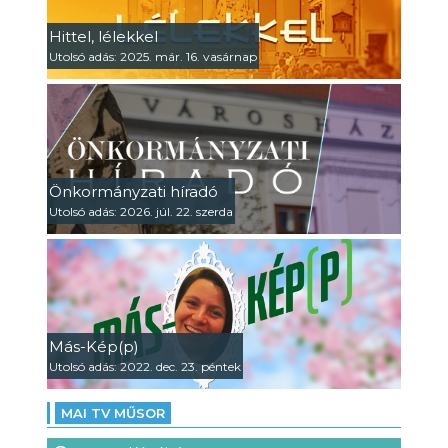
Hittel, lélekkel
Utolsó adás: 2025. már. 16. vasárnap
Önkormányzati híradó
Utolsó adás: 2026. júl. 22. szerda
Más-Kép(p)
Utolsó adás: 2022. dec. 23. péntek
MAI TV MŰSOR