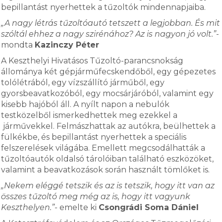
bepillantást nyerhettek a tűzoltók mindennapjaiba.
„A nagy létrás tűzoltóautó tetszett a legjobban. És mit
szóltál ehhez a nagy szirénához? Az is nagyon jó volt.”
-
mondta
Kazinczy Péter
A Keszthelyi Hivatásos Tűzoltó-parancsnokság
állománya két gépjárműfecskendőből, egy gépezetes
tolólétrából, egy vízszállító járműből, egy
gyorsbeavatkozóból, egy mocsárjáróból, valamint egy
kisebb hajóból áll. A nyílt napon a nebulók
testközelből ismerkedhettek meg ezekkel a
járművekkel. Felmászhattak az autókra, beülhettek a
fülkékbe, és bepillantást nyerhettek a speciális
felszerelések világába. Emellett megcsodálhatták a
tűzoltóautók oldalsó tárolóiban található eszközöket,
valamint a beavatkozások során használt tömlőket is.
„Nekem eléggé tetszik és az is tetszik, hogy itt van az
összes tűzoltó meg még az is, hogy itt vagyunk
Keszthelyen.”-
emelte ki
Csongrádi Soma Dániel