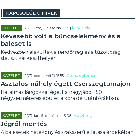
KAPCSOLÓDÓ HÍREK
KÖZÉLET
| 2026. máj. 27. szerda 19:15 |
Keszthely
Kevesebb volt a bűncselekmény és a
baleset is
Kedvezően alakultak a rendőrség és a tűzoltóság
statisztikái Keszthelyen.
KÖZÉLET
| 2017. dec. 4. hétfő 15:55 |
Cserszegtomaj
Asztalosműhely égett Cserszegtomajon
Hatalmas lángokkal égett a nagyjából 150
négyzetméteres épület a kora délutáni órákban.
KÖZÉLET
| 2017. jan. 5. csütörtök 15:08 |
Keszthely
Jégről mentés
A balesetek hatékony és szakszerű ellátása érdekében