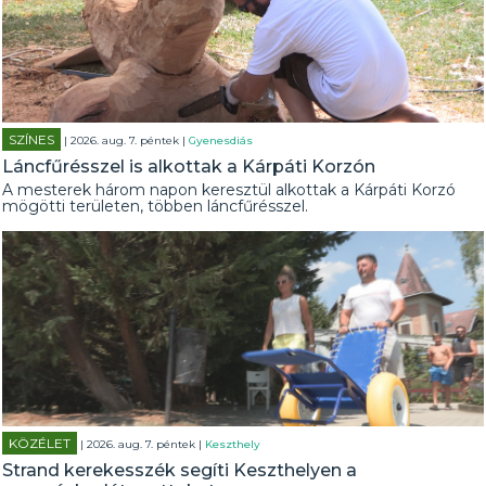
SZÍNES
| 2026. aug. 7. péntek |
Gyenesdiás
Láncfűrésszel is alkottak a Kárpáti Korzón
A mesterek három napon keresztül alkottak a Kárpáti Korzó
mögötti területen, többen láncfűrésszel.
KÖZÉLET
| 2026. aug. 7. péntek |
Keszthely
Strand kerekesszék segíti Keszthelyen a