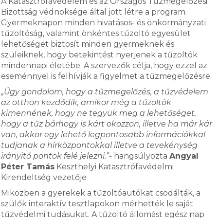
A Katasztrófavédelem és az Országos Tűzmegelőzési
Bizottság védnöksége által jött létre a program.
Gyermeknapon minden hivatásos- és önkormányzati
tűzoltóság, valamint önkéntes tűzoltó egyesület
lehetőséget biztosít minden gyermeknek és
szüleiknek, hogy betekintést nyerjenek a tűzoltók
mindennapi életébe. A szervezők célja, hogy ezzel az
eseménnyel is felhívják a figyelmet a tűzmegelőzésre.
„Úgy gondolom, hogy a tűzmegelőzés, a tűzvédelem
az otthon kezdődik, amikor még a tűzoltók
kimennének, hogy ne tegyük meg a lehetőséget,
hogy a tűz bárhogy is kárt okozzon, illetve ha már kár
van, akkor egy lehető legpontosabb információkkal
tudjanak a hírközpontokkal illetve a tevekénység
irányitó pontok felé jelezni.”
- hangsúlyozta
Angyal
Péter Tamás
Keszthelyi Katasztrófavédelmi
Kirendeltség vezetője
Miközben a gyerekek a tűzoltóautókat csodálták, a
szülők interaktív tesztlapokon mérhették le saját
tűzvédelmi tudásukat. A tűzoltó állomást egész nap