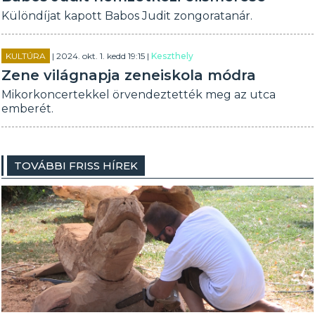
Különdíjat kapott Babos Judit zongoratanár.
KULTÚRA
| 2024. okt. 1. kedd 19:15 |
Keszthely
Zene világnapja zeneiskola módra
Mikorkoncertekkel örvendeztették meg az utca
emberét.
TOVÁBBI FRISS HÍREK