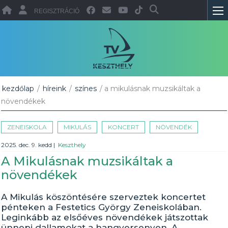
REGISZTRÁCIÓ
kezdőlap
/
híreink
/
színes
/ a mikulásnak muzsikáltak a
növendékek
ZENEISKOLA
MIKULÁS
KONCERT
NÖVENDÉK
2025. dec. 9. kedd
|
Keszthely
A Mikulásnak muzsikáltak a
növendékek
A Mikulás köszöntésére szerveztek koncertet
pénteken a Festetics György Zeneiskolában.
Leginkább az elsőéves növendékek játszottak
ünnepi dallamokat a hangversenyen. A