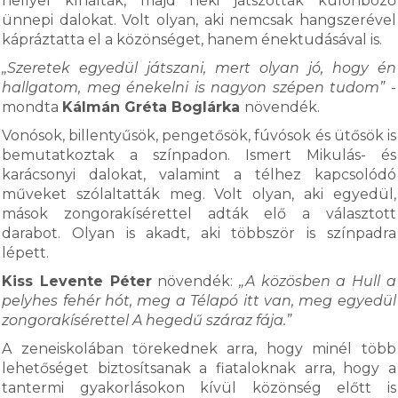
hellyel kínálták, majd neki játszottak különböző
ünnepi dalokat. Volt olyan, aki nemcsak hangszerével
kápráztatta el a közönséget, hanem énektudásával is.
„Szeretek egyedül játszani, mert olyan jó, hogy én
hallgatom, meg énekelni is nagyon szépen tudom”
-
mondta
Kálmán Gréta Boglárka
növendék.
Vonósok, billentyűsök, pengetősök, fúvósok és ütősök is
bemutatkoztak a színpadon. Ismert Mikulás- és
karácsonyi dalokat, valamint a télhez kapcsolódó
műveket szólaltatták meg. Volt olyan, aki egyedül,
mások zongorakísérettel adták elő a választott
darabot. Olyan is akadt, aki többször is színpadra
lépett.
Kiss Levente Péter
növendék:
„A közösben a Hull a
pelyhes fehér hót, meg a Télapó itt van, meg egyedül
zongorakísérettel A hegedű száraz fája.”
A zeneiskolában törekednek arra, hogy minél több
lehetőséget biztosítsanak a fiataloknak arra, hogy a
tantermi gyakorlásokon kívül közönség előtt is