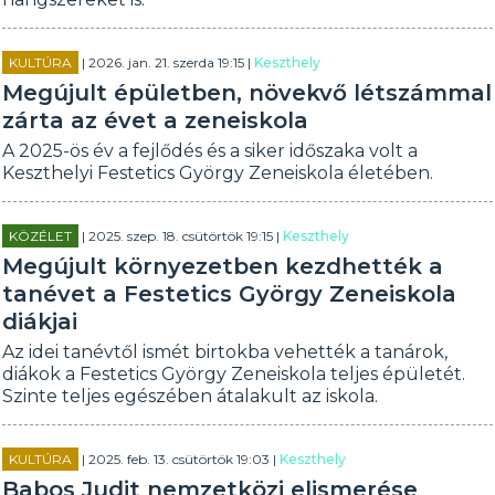
KULTÚRA
| 2026. jan. 21. szerda 19:15 |
Keszthely
Megújult épületben, növekvő létszámmal
zárta az évet a zeneiskola
A 2025-ös év a fejlődés és a siker időszaka volt a
Keszthelyi Festetics György Zeneiskola életében.
KÖZÉLET
| 2025. szep. 18. csütörtök 19:15 |
Keszthely
Megújult környezetben kezdhették a
tanévet a Festetics György Zeneiskola
diákjai
Az idei tanévtől ismét birtokba vehették a tanárok,
diákok a Festetics György Zeneiskola teljes épületét.
Szinte teljes egészében átalakult az iskola.
KULTÚRA
| 2025. feb. 13. csütörtök 19:03 |
Keszthely
Babos Judit nemzetközi elismerése