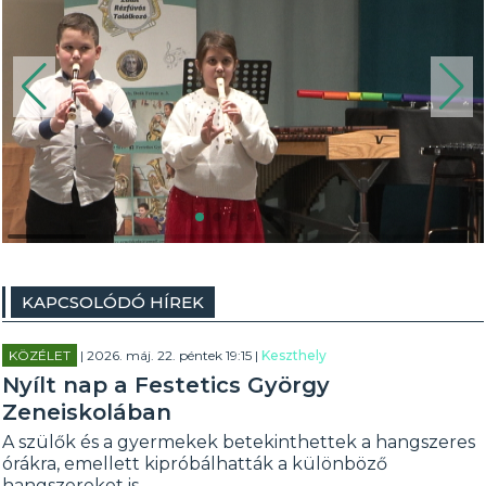
KAPCSOLÓDÓ HÍREK
KÖZÉLET
| 2026. máj. 22. péntek 19:15 |
Keszthely
Nyílt nap a Festetics György
Zeneiskolában
A szülők és a gyermekek betekinthettek a hangszeres
órákra, emellett kipróbálhatták a különböző
hangszereket is.