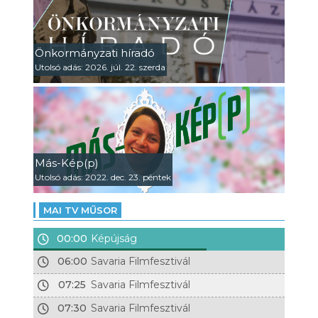
Önkormányzati híradó
Utolsó adás: 2026. júl. 22. szerda
Más-Kép(p)
Utolsó adás: 2022. dec. 23. péntek
MAI TV MŰSOR
00:00
Képújság
06:00
Savaria Filmfesztivál
07:25
Savaria Filmfesztivál
07:30
Savaria Filmfesztivál