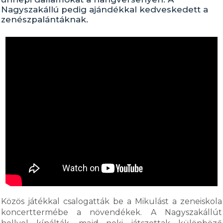
Nagyszakállú pedig ajándékkal kedveskedett a
zenészpalántáknak.
Közös játékkal csalogatták be a Mikulást a zeneiskola
koncerttermébe a növendékek. A Nagyszakállút