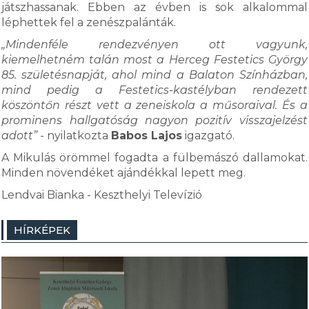
játszhassanak. Ebben az évben is sok alkalommal
léphettek fel a zenészpalánták.
„Mindenféle rendezvényen ott vagyunk,
kiemelhetném talán most a Herceg Festetics György
85. születésnapját, ahol mind a Balaton Színházban,
mind pedig a Festetics-kastélyban rendezett
köszöntőn részt vett a zeneiskola a műsoraival. És a
prominens hallgatóság nagyon pozitív visszajelzést
adott”
- nyilatkozta
Babos Lajos
igazgató.
A Mikulás örömmel fogadta a fülbemászó dallamokat.
Minden növendéket ajándékkal lepett meg.
Lendvai Bianka - Keszthelyi Televízió
HÍRKÉPEK