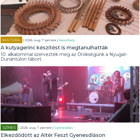
KULTÚRA
| 2026. aug. 7. péntek |
Keszthely
A kutyagerinc készítést is megtanulhatták
10. alkalommal szervezték meg az Örökségünk a Nyugat-
Dunántúlon tábort.
SZÍNES
| 2026. aug. 7. péntek |
Gyenesdiás
Elkezdődött az Altér Feszt Gyenesdiáson