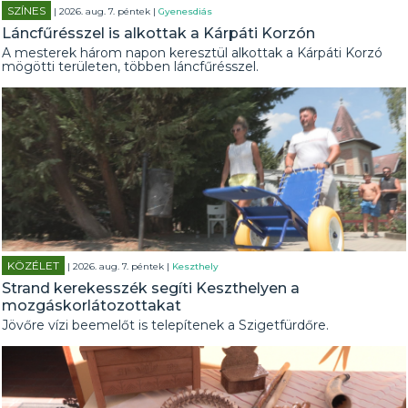
SZÍNES
| 2026. aug. 7. péntek |
Gyenesdiás
Láncfűrésszel is alkottak a Kárpáti Korzón
A mesterek három napon keresztül alkottak a Kárpáti Korzó
mögötti területen, többen láncfűrésszel.
KÖZÉLET
| 2026. aug. 7. péntek |
Keszthely
Strand kerekesszék segíti Keszthelyen a
mozgáskorlátozottakat
Jövőre vízi beemelőt is telepítenek a Szigetfürdőre.