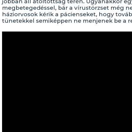
jobban áll átoltottság terén. Ugyanakkor e
megbetegedéssel, bár a vírustörzset még nem
háziorvosok kérik a pácienseket, hogy tovább
tünetekkel semiképpen ne menjenek be a r