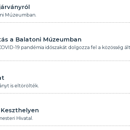
járványról
toni Múzeumban.
ítás a Balatoni Múzeumban
OVID-19 pandémia időszakát dolgozza fel a közösség ált
at
nyt is eltörölték.
e Keszthelyen
esteri Hivatal.