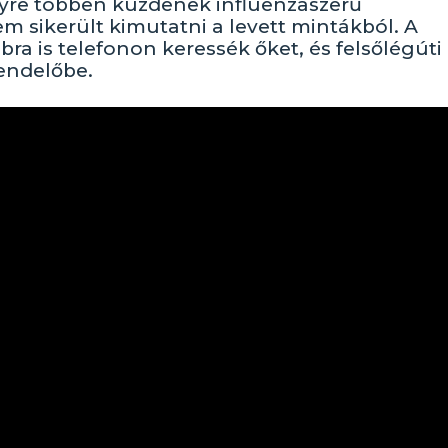
gyre többen küzdenek influenzaszerű
 sikerült kimutatni a levett mintákból. A
ra is telefonon keressék őket, és felsőlégúti
endelőbe.