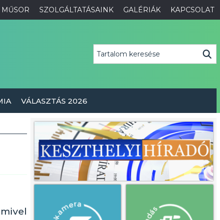
MŰSOR
SZOLGÁLTATÁSAINK
GALÉRIÁK
KAPCSOLAT
MIA
VÁLASZTÁS 2026
amivel