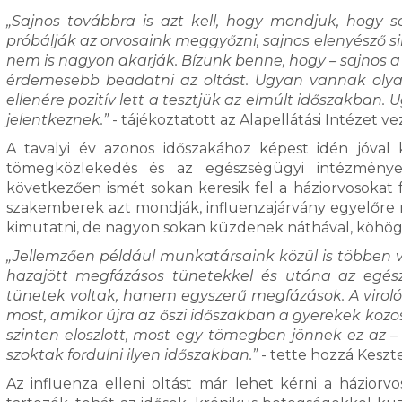
„Sajnos továbbra is azt kell, hogy mondjuk, hogy 
próbálják az orvosaink meggyőzni, sajnos elenyésző sike
nem is nagyon akarják. Bízunk benne, hogy – sajnos 
érdemesebb beadatni az oltást. Ugyan vannak olyan
ellenére pozitív lett a tesztjük az elmúlt időszakban
jelentkeznek.”
- tájékoztatott az Alapellátási Intézet ve
A tavalyi év azonos időszakához képest idén jóval 
tömegközlekedés és az egészségügyi intézmények
következően ismét sokan keresik fel a háziorvosokat
szakemberek azt mondják, influenzajárvány egyelőre n
kimutatni, de nagyon sokan küzdenek náthával, köhög
„Jellemzően például munkatársaink közül is többen 
hazajött megfázásos tünetekkel és utána az egés
tünetek voltak, hanem egyszerű megfázások. A virol
most, amikor újra az őszi időszakban a gyerekek köz
szinten eloszlott, most egy tömegben jönnek ez az 
szoktak fordulni ilyen időszakban.”
- tette hozzá Keszt
Az influenza elleni oltást már lehet kérni a háziorv