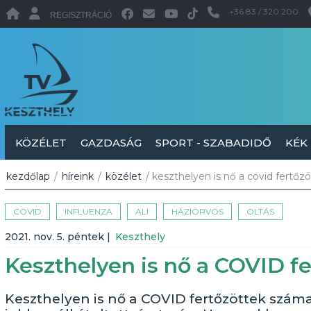
+36 83 / 320 200
REGISZTRÁCIÓ
KÖZÉLET
GAZDASÁG
SPORT - SZABADIDŐ
KÉK
kezdőlap
/
híreink
/
közélet
/ keszthelyen is nő a covid fertő
COVID
INFLUENZA
ALI
HÁZIORVOS
OLTÁS
2021. nov. 5. péntek
|
Keszthely
Keszthelyen is nő a COVID f
Keszthelyen is nő a COVID fertőzöttek száma