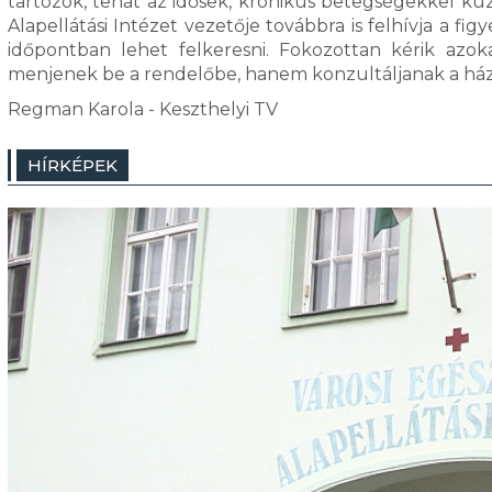
tartozók, tehát az idősek, krónikus betegségekkel küz
Alapellátási Intézet vezetője továbbra is felhívja a fi
időpontban lehet felkeresni. Fokozottan kérik azo
menjenek be a rendelőbe, hanem konzultáljanak a ház
Regman Karola - Keszthelyi TV
HÍRKÉPEK