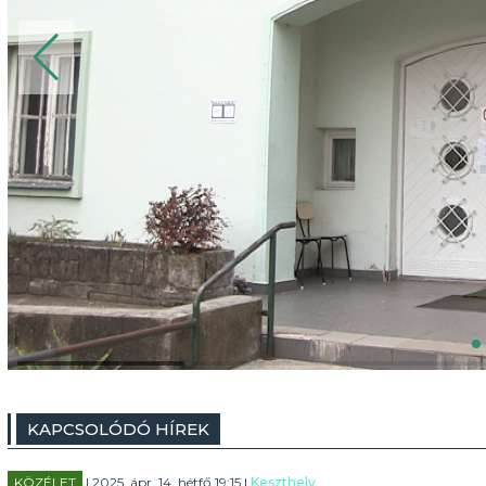
KAPCSOLÓDÓ HÍREK
KÖZÉLET
| 2025. ápr. 14. hétfő 19:15 |
Keszthely