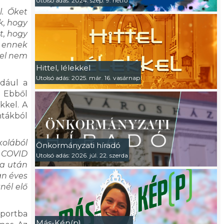
Utolsó adás: 2024. szep. 9. hétfő
l. Őket
k, hogy
t, hogy
s ennek
kel nem
Hittel, lélekkel
Utolsó adás: 2025. már. 16. vasárnap
ldául a
 Ebből
kkel. A
ntákból
kolából
Önkormányzati híradó
 COVID
Utolsó adás: 2026. júl. 22. szerda
ga után
an éves
nél elő
oportba
Más-Kép(p)