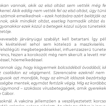
sokan vannak, akik az első oltást sem vették még fe
rrel. Akik eddig nem vették fel az első oltást, úgy tűni
a számok emelkednek – ezek hatására azért belátják az
ok, akik mindkét oltást, esetleg harmadik oltást é
. Ugyanakkor ezek közül a betegek közül súlyos tünetek
zetője.
kevesebb járványügyi szabályt kell betartani. Így pé
 kivételével sehol sem kötelező a maszkviselés.
 felsőlégúti megbetegedésekkel, influenzaszerű tünete
incs, hiszen a korokozót még nem sikerült a levett mi
éssel, hőemelkedéssel.
vannak úgy, hogy kisgyermek bölcsődéből óvodából, is
z családon ez végigment. Szerencsére ezeknél nem
ógusok azt mondják, hogy az elmúlt időszak bezártsá
össégbe mentek, egymást fertőzik végig. Míg ez korább
– úgymond – szokásos vírusbetegségek, amik gyerekek
e Gábor.
osoknál. A vakcina jellemzően a veszélyeztetett korcs