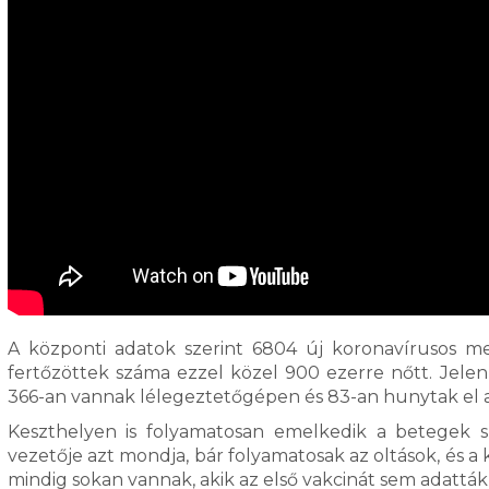
A központi adatok szerint 6804 új koronavírusos m
fertőzöttek száma ezzel közel 900 ezerre nőtt. Jel
366-an vannak lélegeztetőgépen és 83-an hunytak el 
Keszthelyen is folyamatosan emelkedik a betegek 
vezetője azt mondja, bár folyamatosak az oltások, és a
mindig sokan vannak, akik az első vakcinát sem ada