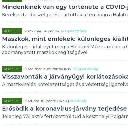
Mindenkinek van egy története a COVID-
Kerekasztal-beszélgetést tartottak a témában a Bala
KÖZÉLET
| 2025. már. 14. péntek 19:15 |
Keszthely
Maszkok, mint emlékek: különleges kiáll
Különleges tárlat nyílt meg a Balatoni Múzeumban: a C
adományozott maszkok segítségével.
KÖZÉLET
| 2022. már. 3. csütörtök 16:13 |
Magyarország
Visszavonták a járványügyi korlátozások
A maszkviselési kötelezettséget és a védettségi igazolvá
KÖZÉLET
| 2021. dec. 10. péntek 16:30 |
Keszthely
Erősödik a koronavírus-járvány terjedés
Jelenleg 731 aktív fertőzöttről tud a keszthelyi Polgárm