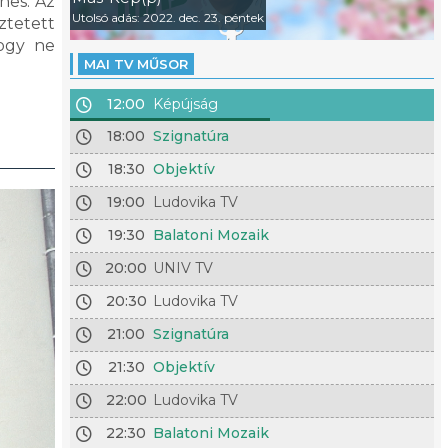
nes. Az
Utolsó adás: 2022. dec. 23. péntek
ztetett
hogy ne
MAI TV MŰSOR
12:00
Képújság
18:00
Szignatúra
18:30
Objektív
19:00
Ludovika TV
19:30
Balatoni Mozaik
20:00
UNIV TV
20:30
Ludovika TV
21:00
Szignatúra
21:30
Objektív
22:00
Ludovika TV
22:30
Balatoni Mozaik