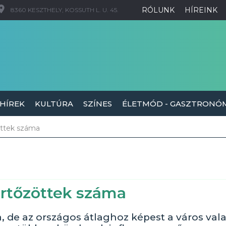
RÓLUNK
HÍREINK
8360 KESZTHELY, KOSSUTH L. U. 45.
 HÍREK
KULTÚRA
SZÍNES
ÉLETMÓD - GASZTRONÓ
zöttek száma
ertőzöttek száma
, de az országos átlaghoz képest a város val