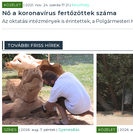
KÖZÉLET
| 2021. nov. 24. szerda 17:21 |
Keszthely
Nő a koronavírus fertőzöttek száma
Az oktatási intézmények is érintettek, a Polgármesteri
TOVÁBBI FRISS HÍREK
SZÍNES
| 2026. aug. 7. péntek |
Gyenesdiás
KÖZÉLET
| 2026. a