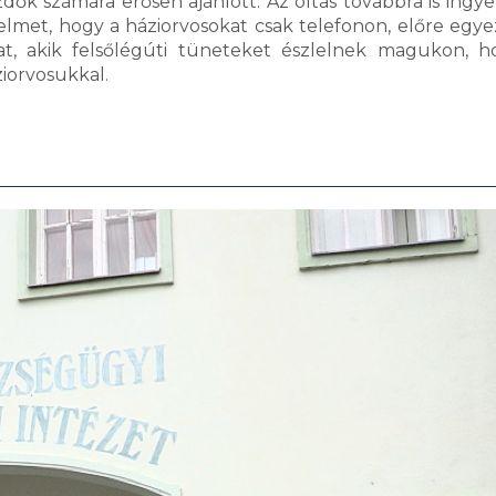
dők számára erősen ajánlott. Az oltás továbbra is ingye
gyelmet, hogy a háziorvosokat csak telefonon, előre egye
kat, akik felsőlégúti tüneteket észlelnek magukon, 
iorvosukkal.