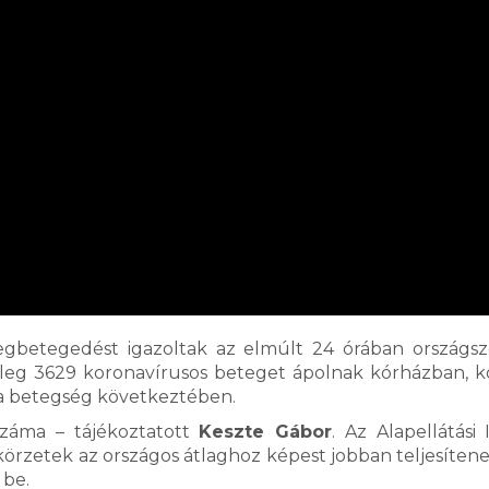
egbetegedést igazoltak az elmúlt 24 órában országsz
enleg 3629 koronavírusos beteget ápolnak kórházban, 
a betegség következtében.
száma – tájékoztatott
Keszte Gábor
. Az Alapellátási 
 körzetek az országos átlaghoz képest jobban teljesíten
tták be.