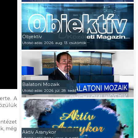
Objektív
Utolsó adás: 2026. aug. 13. csütörtök
Balatoni Mozaik
Utolsó adás: 2026. júl. 28. kedd
erte. A
közülük
Intézet
ek, még
Aktív Aranykor