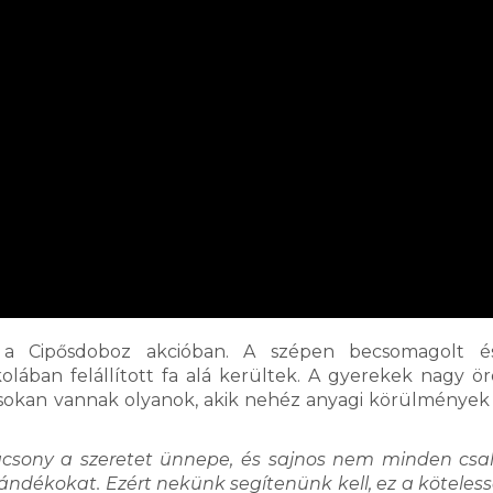
ek a Cipősdoboz akcióban. A szépen becsomagolt é
olában felállított fa alá kerültek. A gyerekek nagy 
, sokan vannak olyanok, akik nehéz anyagi körülmények
rácsony a szeretet ünnepe, és sajnos nem minden cs
jándékokat. Ezért nekünk segítenünk kell, ez a köteles