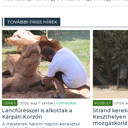
TOVÁBBI FRISS HÍREK
SZÍNES
| 2026. aug. 7. péntek |
Gyenesdiás
KÖZÉLET
| 2026. a
Láncfűrésszel is alkottak a
Strand kerek
Kárpáti Korzón
Keszthelyen 
mozgáskorlá
A mesterek három napon keresztül