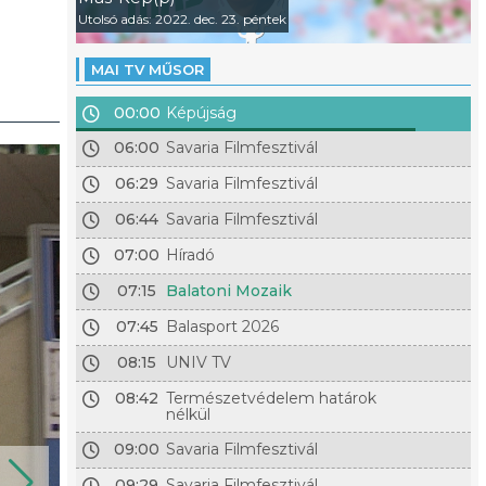
Utolsó adás: 2022. dec. 23. péntek
MAI TV MŰSOR
00:00
Képújság
06:00
Savaria Filmfesztivál
06:29
Savaria Filmfesztivál
06:44
Savaria Filmfesztivál
07:00
Híradó
07:15
Balatoni Mozaik
07:45
Balasport 2026
08:15
UNIV TV
08:42
Természetvédelem határok
nélkül
09:00
Savaria Filmfesztivál
09:29
Savaria Filmfesztivál