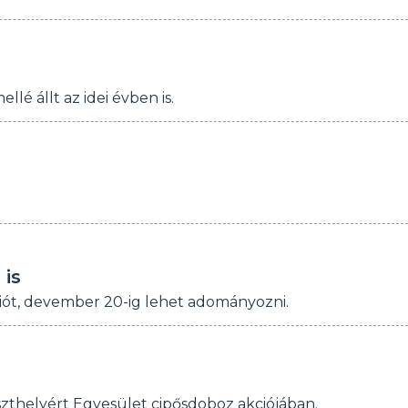
llé állt az idei évben is.
 is
ciót, devember 20-ig lehet adományozni.
zthelyért Egyesület cipősdoboz akciójában.