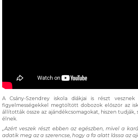
A Csány-Szendrey iskola diákjai is részt veszn
figyelmességekkel megtöltött dobozok először az isk
állították össze az ajándékcsomagokat, hiszen tudják
élnek.
„Azért veszek részt ebben az egészben, mivel a ka
adatik meg az a szerencse, hogy a fa alatt lássa az a