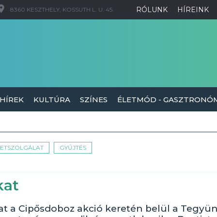
RÓLUNK
HÍREINK
8360 KESZTHELY, KOSSUTH L. U. 45.
 HÍREK
KULTÚRA
SZÍNES
ÉLETMÓD - GASZTRONÓ
TETSZOLGÁLAT
GYŰJTÉS
kat
t a Cipősdoboz akció keretén belül a Tegyü