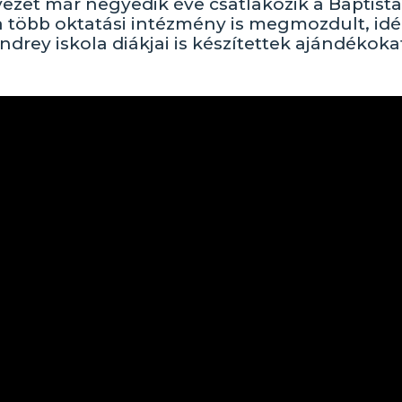
vezet már negyedik éve csatlakozik a Baptista
a több oktatási intézmény is megmozdult, idé
rey iskola diákjai is készítettek ajándékoka