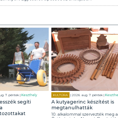
ug. 7. péntek |
Keszthely
KULTÚRA
| 2026. aug. 7. péntek |
Keszthe
esszék segíti
A kutyagerinc készítést is
a
megtanulhatták
tozottakat
10. alkalommal szervezték meg a