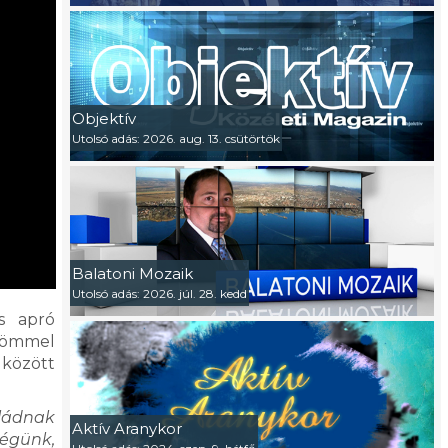
Objektív
Utolsó adás: 2026. aug. 13. csütörtök
Balatoni Mozaik
Utolsó adás: 2026. júl. 28. kedd
s apró
örömmel
 között
aládnak
Aktív Aranykor
ségünk,