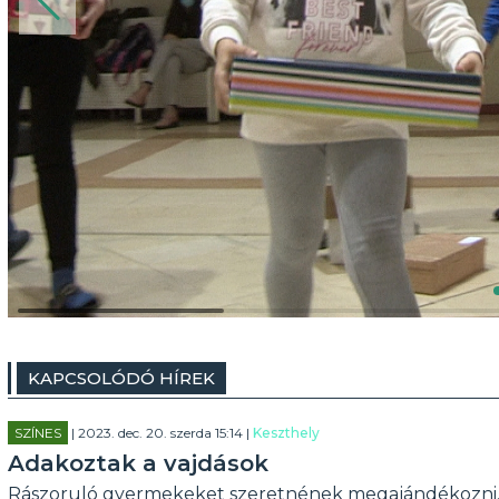
KAPCSOLÓDÓ HÍREK
SZÍNES
| 2023. dec. 20. szerda 15:14 |
Keszthely
Adakoztak a vajdások
Rászoruló gyermekeket szeretnének megajándékozni