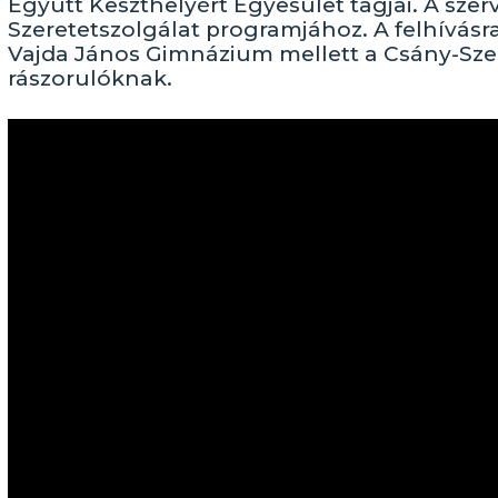
Együtt Keszthelyért Egyesület tagjai. A szer
Szeretetszolgálat programjához. A felhívásr
Vajda János Gimnázium mellett a Csány-Szend
rászorulóknak.