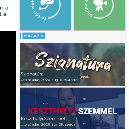
n a
t a
MAGAZIN
Szignatúra
Utolsó adás: 2026. aug. 6. csütörtök
Keszthelyi Szemmel
Utolsó adás: 2026. ápr. 29. szerda