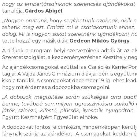
hogy az embertársainknak szerencsés ajándékokat 
tanulója,
Gárdos Abigél
.
„Nagyon örültünk, hogy segíthetünk azoknak, akik 
tehetik meg ezt. Emiatt mi is csatlakoztunk ehhez,
dolog. Mi is nagyon sokat szeretnénk ajándékozni, h
tette hozzá egy másik diák,
Gedeon Miklós György
.
A diákok a program helyi szervezőinek adták át az e
Szeretetszolgálat, a kezdeményezéshez Keszthely negy
Az ajándékcsomagokat ezúttal is a Család és KarrierPo
tagjai. A Vajda János Gimnázium diákjai idén is együt
iskola tanulói. A csomagokat december 19-ig lehet leadni
hogy mit érdemes a dobozokba csomagolni.
„A dobozok megtöltése során szükséges arra odafig
benne, továbbá semmilyen agresszivitásra sarkalló
játék, színező, kifestő, plüssök, ilyesmik nyugodtan
Együtt Keszthelyért Egyesület elnöke.
A dobozokat fontos felcímkézni, mindenképpen kerüljön
lánynak szánja az ajándékot. A csomagokat kedden és c