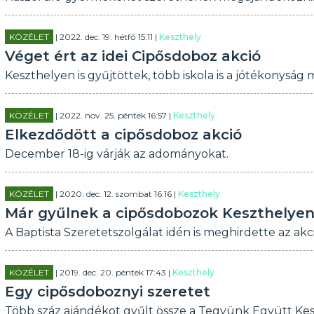
KÖZÉLET
| 2022. dec. 19. hétfő 15:11 |
Keszthely
Véget ért az idei Cipősdoboz akció
Keszthelyen is gyűjtöttek, több iskola is a jótékonyság me
KÖZÉLET
| 2022. nov. 25. péntek 16:57 |
Keszthely
Elkezdődött a cipősdoboz akció
December 18-ig várják az adományokat.
KÖZÉLET
| 2020. dec. 12. szombat 16:16 |
Keszthely
Már gyűlnek a cipősdobozok Keszthelyen
A Baptista Szeretetszolgálat idén is meghirdette az ak
KÖZÉLET
| 2019. dec. 20. péntek 17:43 |
Keszthely
Egy cipősdoboznyi szeretet
Több száz ajándékot gyűlt össze a Tegyünk Együtt Kes