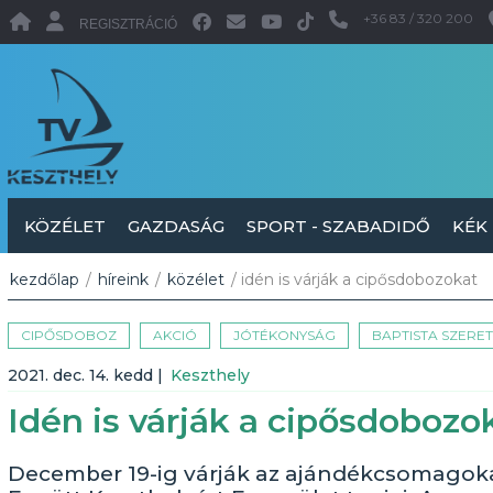
+36 83 / 320 200
REGISZTRÁCIÓ
KÖZÉLET
GAZDASÁG
SPORT - SZABADIDŐ
KÉK
kezdőlap
/
híreink
/
közélet
/ idén is várják a cipősdobozokat
CIPŐSDOBOZ
AKCIÓ
JÓTÉKONYSÁG
BAPTISTA SZERE
2021. dec. 14. kedd
|
Keszthely
Idén is várják a cipősdobozo
December 19-ig várják az ajándékcsomagoka