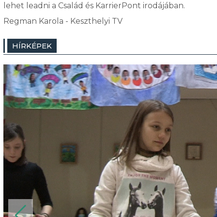
lehet leadni a Család és KarrierPont irodájában.
Regman Karola - Keszthelyi TV
HÍRKÉPEK