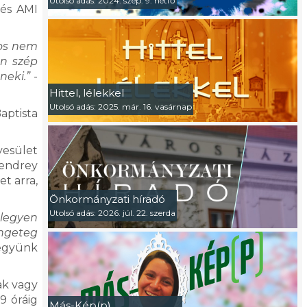
Utolsó adás: 2024. szep. 9. hétfő
 és AMI
nos nem
on szép
neki.”
-
Hittel, lélekkel
Utolsó adás: 2025. már. 16. vasárnap
aptista
yesület
zendrey
et arra,
Önkormányzati híradó
Utolsó adás: 2026. júl. 22. szerda
 legyen
engeteg
együnk
ak vagy
9 óráig
Más-Kép(p)