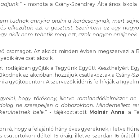
adjunk.”
- mondta a Csány-Szendrey Általános Iskola
nem tudnak annyira örülni a karácsonynak, mert saj
 és elkezdtük ezt a gesztust. Szerintem ez egy nagy
ogy akik nem tehetik meg ezt, azok nagyon örüljenek 
lső csomagot. Az akciót minden évben megszervezi a B
edik éve csatlakozik.
nt irodájában gyűjtik a Tegyünk Együtt Keszthelyért Eg
tműködnek az akcióban, hozzájuk csatlakoztak a Csány-S
 a gyűjtőponton. A szervezők idén is felhívják a figyelm
yelni, hogy törékeny, illetve romlandóélelmiszer ne
 dolog ne szerepeljen a dobozokban. Mindemellett r
 kerülhetnek bele.”
- tájékoztatott
Molnár Anna
, a T
 rá, hogy a felajánló hány éves gyereknek, illetve fiún
sütörtökön déltől 15 óráig, illetve szerdán 16 órától 1