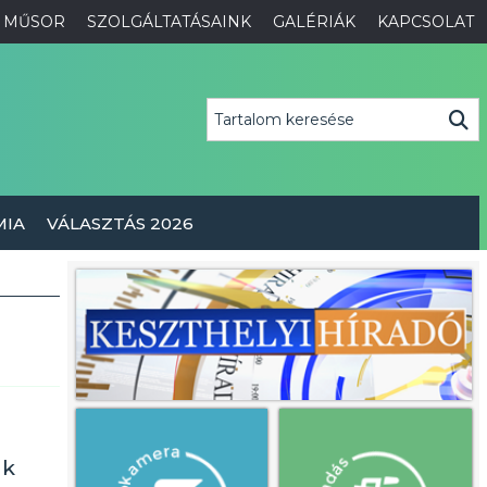
MŰSOR
SZOLGÁLTATÁSAINK
GALÉRIÁK
KAPCSOLAT
MIA
VÁLASZTÁS 2026
nk