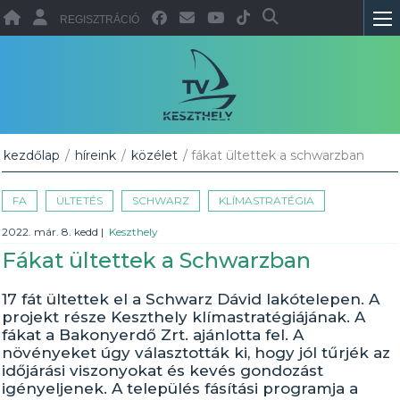
REGISZTRÁCIÓ
kezdőlap
/
híreink
/
közélet
/ fákat ültettek a schwarzban
FA
ÜLTETÉS
SCHWARZ
KLÍMASTRATÉGIA
2022. már. 8. kedd
|
Keszthely
Fákat ültettek a Schwarzban
17 fát ültettek el a Schwarz Dávid lakótelepen. A
projekt része Keszthely klímastratégiájának. A
fákat a Bakonyerdő Zrt. ajánlotta fel. A
növényeket úgy választották ki, hogy jól tűrjék az
időjárási viszonyokat és kevés gondozást
igényeljenek. A település fásítási programja a