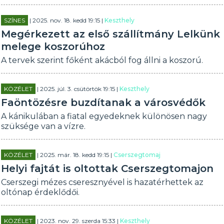
SZÍNES
| 2025. nov. 18. kedd 19:15 |
Keszthely
Megérkezett az első szállítmány Lelkünk
melege koszorúhoz
A tervek szerint főként akácból fog állni a koszorú.
KÖZÉLET
| 2025. júl. 3. csütörtök 19:15 |
Keszthely
Faöntözésre buzdítanak a városvédők
A kánikulában a fiatal egyedeknek különösen nagy
szüksége van a vízre.
KÖZÉLET
| 2025. már. 18. kedd 19:15 |
Cserszegtomaj
Helyi fajtát is oltottak Cserszegtomajon
Cserszegi mézes cseresznyével is hazatérhettek az
oltónap érdeklődői.
KÖZÉLET
| 2023. nov. 29. szerda 15:33 |
Keszthely