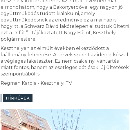
Keszthely külterületén is. Az elmúlt években már
elmondhatom, hogy a Bakonyerdővel egy nagyon jó
együttműködés tudott kialakulni, amely
együttműködésnek az eredménye ez a mai nap is,
hogy itt, a Schwarz Dávid lakótelepen el tudtuk ültetni
ezt a 17 fát.” - tájékoztatott Nagy Bálint, Keszthely
polgármestere.
Keszthelyen az elmúlt években elkezdődött a
faállomány felmérése. A tervek szerint az idén elkészül
a végleges fakataszter. Ez nem csak a nyilvántartás
miatt fontos, hanem az esetleges pótlások, új ültetések
szempontjából is.
Regman Karola - Keszthelyi TV
HÍRKÉPEK