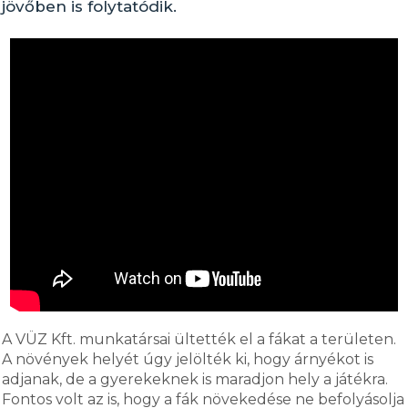
jövőben is folytatódik.
A VÜZ Kft. munkatársai ültették el a fákat a területen.
A növények helyét úgy jelölték ki, hogy árnyékot is
adjanak, de a gyerekeknek is maradjon hely a játékra.
Fontos volt az is, hogy a fák növekedése ne befolyásolja