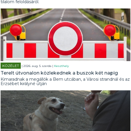
tilalom feloldásáról.
KÖZÉLET
| 2026. aug. 5. szerda |
Keszthely
Terelt útvonalon közlekednek a buszok két napig
Kimaradnak a megállók a Bem utcában, a Városi strandnál és az
Erzsébet királyné útján