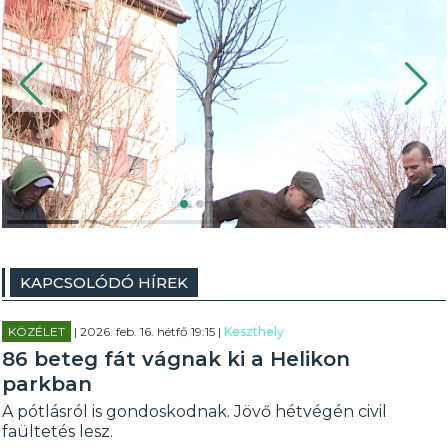
KAPCSOLÓDÓ HÍREK
KÖZÉLET
| 2026. feb. 16. hétfő 19:15 |
Keszthely
86 beteg fát vágnak ki a Helikon
parkban
A pótlásról is gondoskodnak. Jövő hétvégén civil
faültetés lesz.