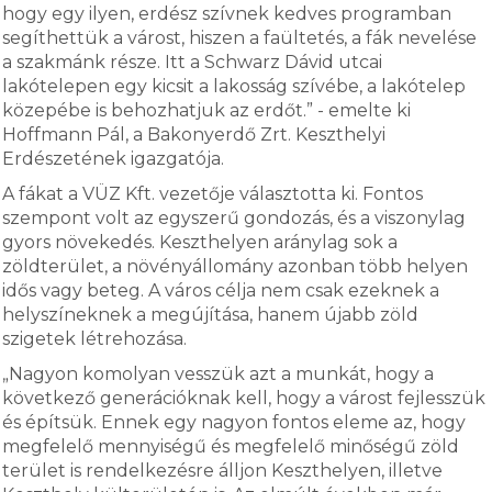
hogy egy ilyen, erdész szívnek kedves programban
segíthettük a várost, hiszen a faültetés, a fák nevelése
a szakmánk része. Itt a Schwarz Dávid utcai
lakótelepen egy kicsit a lakosság szívébe, a lakótelep
közepébe is behozhatjuk az erdőt.” - emelte ki
Hoffmann Pál, a Bakonyerdő Zrt. Keszthelyi
Erdészetének igazgatója.
A fákat a VÜZ Kft. vezetője választotta ki. Fontos
szempont volt az egyszerű gondozás, és a viszonylag
gyors növekedés. Keszthelyen aránylag sok a
zöldterület, a növényállomány azonban több helyen
idős vagy beteg. A város célja nem csak ezeknek a
helyszíneknek a megújítása, hanem újabb zöld
szigetek létrehozása.
„Nagyon komolyan vesszük azt a munkát, hogy a
következő generációknak kell, hogy a várost fejlesszük
és építsük. Ennek egy nagyon fontos eleme az, hogy
megfelelő mennyiségű és megfelelő minőségű zöld
terület is rendelkezésre álljon Keszthelyen, illetve