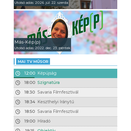
Utolsó adás: 2026. júl. 22. szerda
Más-Kép(p)
Utolsó adás: 2022. dec. 23. péntek
MAI TV MŰSOR
12:00
Képújság
18:00
Szignatúra
18:30
Savaria Filmfesztivál
18:34
Keszthelyi Iránytű
18:50
Savaria Filmfesztivál
19:00
Híradó
19:15
Objektív