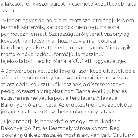
a lakások fényviszonyait. A 17 csemete között több fajta
is van.
„Minden egyes darabja, ami miatt szeretni fogjuk. Nem
lesznek kártevőik, károkozóik, nem fogunk soha
permetezni emiatt. Szárazságtűrők, tehát viszonylag
keveset kell locsolni ahhoz, hogy a mai időjárási
körülmények között életben maradjanak. Mindegyik
másféle növekedésű, formájú, lombszínű.” -
tájékoztatott Laczkó Mária, a VÜZ Kft. ügyvezetője.
A Schwarzban két, zöld levelű fasor közé ültették be a
színes lombú növényeket. Az arizonai ciprusok és az
atlasz cédrusok szürkék lesznek, a díszcseresznye
pedig rózsaszín virágokat hoz. Barnalevelű juhar és
ezüsthárs is helyet kapott a területen. A fákat a
Bakonyerdő Zrt. hozta. Az erdészetnek évtizedek óta
jó kapcsolata van Keszthely önkormányzatával.
„Kijelenthetjük, hogy kiváló az együttműködés a
Bakonyerdő Zrt. és Keszthely városa között. Régi
időkre nyúlik ez vissza, és most is aktívan tart. Örülünk,