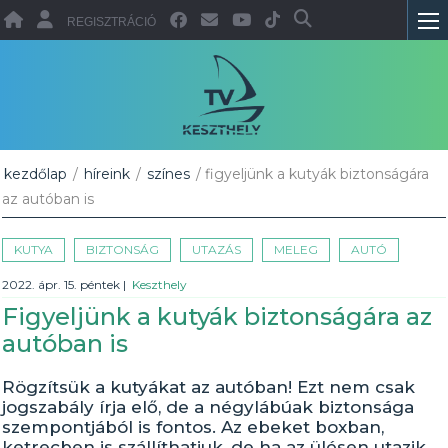
REGISZTRÁCIÓ
kezdőlap
/
híreink
/
színes
/ figyeljünk a kutyák biztonságára
az autóban is
KUTYA
BIZTONSÁG
UTAZÁS
MELEG
AUTÓ
2022. ápr. 15. péntek
|
Keszthely
Figyeljünk a kutyák biztonságára az
autóban is
Rögzítsük a kutyákat az autóban! Ezt nem csak
jogszabály írja elő, de a négylábúak biztonsága
szempontjából is fontos. Az ebeket boxban,
ketrecben is szállíthatjuk, de ha az ülésen utazik,