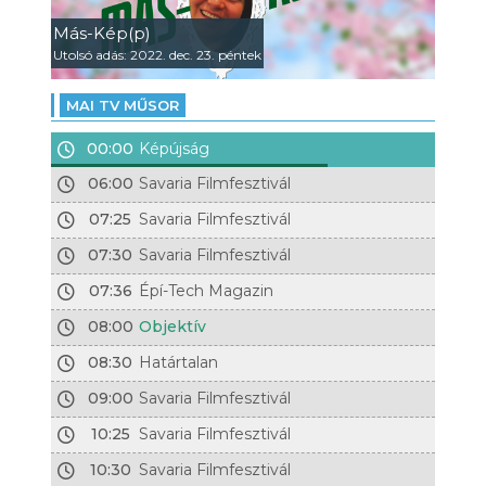
Más-Kép(p)
Utolsó adás: 2022. dec. 23. péntek
MAI TV MŰSOR
00:00
Képújság
06:00
Savaria Filmfesztivál
07:25
Savaria Filmfesztivál
07:30
Savaria Filmfesztivál
07:36
Épí-Tech Magazin
08:00
Objektív
08:30
Határtalan
09:00
Savaria Filmfesztivál
10:25
Savaria Filmfesztivál
10:30
Savaria Filmfesztivál