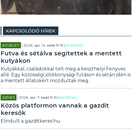
KAPCSOLÓDÓ HÍREK
KÖZÉLET
| 2026. ápr. 14. kedd 19:15 |
Keszthely
Futva és sétálva segítettek a mentett
kutyákon
Kutyákkal, családokkal telt meg a keszthelyi Fenyves
allé. Egy közösségi jótékonysági futáson és sétán idén is
a mentett állatokért mozdultak meg.
SZÍNES
| 2026. ápr. 7. kedd 19:15 |
Keszthely
Közös platformon vannak a gazdit
keresők
Elindult a gazditkeres.hu.