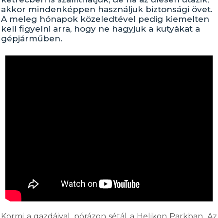
akkor mindenképpen használjuk biztonsági övet.
A meleg hónapok közeledtével pedig kiemelten
kell figyelni arra, hogy ne hagyjuk a kutyákat a
gépjárműben.
Kormi a gazdáival, pórázon sétál a Helikon Parkban. Az