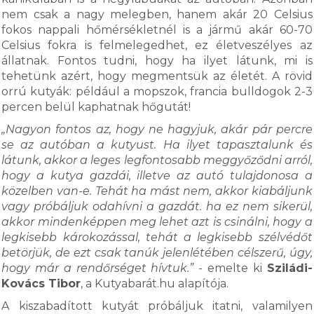
nem csak a nagy melegben, hanem akár 20 Celsius
fokos nappali hőmérsékletnél is a jármű akár 60-70
Celsius fokra is felmelegedhet, ez életveszélyes az
állatnak. Fontos tudni, hogy ha ilyet látunk, mi is
tehetünk azért, hogy megmentsük az életét. A rövid
orrú kutyák: például a mopszok, francia bulldogok 2-3
percen belül kaphatnak hőgutát!
„Nagyon fontos az, hogy ne hagyjuk, akár pár percre
se az autóban a kutyust. Ha ilyet tapasztalunk és
látunk, akkor a leges legfontosabb meggyőződni arról,
hogy a kutya gazdái, illetve az autó tulajdonosa a
közelben van-e. Tehát ha mást nem, akkor kiabáljunk
vagy próbáljuk odahívni a gazdát. ha ez nem sikerül,
akkor mindenképpen meg lehet azt is csinálni, hogy a
legkisebb károkozással, tehát a legkisebb szélvédőt
betörjük, de ezt csak tanúk jelenlétében célszerű, úgy,
hogy már a rendőrséget hívtuk.”
- emelte ki
Sziládi-
Kovács Tibor
, a Kutyabarát.hu alapítója.
A kiszabadított kutyát próbáljuk itatni, valamilyen