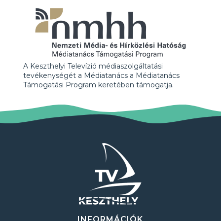
A Keszthelyi Televízió médiaszolgáltatási
tevékenységét a Médiatanács a Médiatanács
Támogatási Program keretében támogatja.
INFORMÁCIÓK