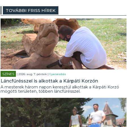
TOVÁBBI FRISS HÍREK
SZÍNES
| 2026. aug. 7. péntek |
Gyenesdiás
Láncfűrésszel is alkottak a Kárpáti Korzón
A mesterek három napon keresztül alkottak a Kárpáti Korzó
mögötti területen, többen láncfűrésszel.