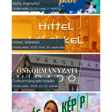
Aktív Aranykor
Utolsó adás: 2024. szep. 9. hétfő
Hittel, lélekkel
Utolsó adás: 2025. már. 16. vasárnap
Önkormányzati híradó
Utolsó adás: 2026. júl. 22. szerda