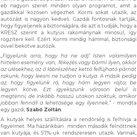
eb nagyon szeret minden olyan programot, amit a
gazdikkal közösen végezhet. Kormi sokat utazik, az
autózást is nagyon kedveli. Gazdái fontosnak tartják,
hogy figyeljenek a biztonságára, de azt is tudják, hogy a
KRESZ szerint a kutyus rakománynak minősül, így
rögzíteni kell. Ezért Kormi mindig hámmal, biztonsági
övvel bekötve autózik.
„Figyelünk arra, hogy ha ne adj’ Isten valamilyen
hirtelen esemény van, fékezés vagy bármi ilyen, akkor
az ülésekhez, az ő lábrészéhez kettő felfújható párnát
rakunk, hogy leesni ne tudjon a kutya. A másik pedig
az, hogy figyelünk rá, hogy hám legyen rajta, be
legyen kötve. Ezt igyekszünk városon belül is
megtenni, de inkább hosszú utakon szoktuk, amikor
jobban fennáll a lehetősége egy ilyennek.”
- mondta
egy gazdi,
Szabó Zoltán
.
A kutyák helyes szállítására a rendőrség is felhívja a
figyelmet. Ma hazánkban minden második felnőttnek
van kutyája, és 57%-uk rendszeresen utazik. Vannak,