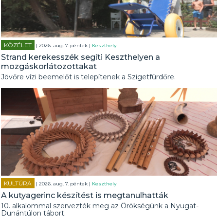
KÖZÉLET
| 2026. aug. 7. péntek |
Keszthely
Strand kerekesszék segíti Keszthelyen a
mozgáskorlátozottakat
Jövőre vízi beemelőt is telepítenek a Szigetfürdőre.
KULTÚRA
| 2026. aug. 7. péntek |
Keszthely
A kutyagerinc készítést is megtanulhatták
10. alkalommal szervezték meg az Örökségünk a Nyugat-
Dunántúlon tábort.