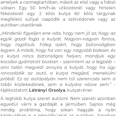
amelyek a csomagtartóban, mások az első vagy a hátsó
ülésen. Egy 50 km/h-ás ütközésnél vagy hirtelen
fékezésnél egy 2 kilós kutya 60 kilós tárgynak
megfelelő súllyal csapódik a szélvédőnek vagy az
autóban utazóknak.
„Mindenki figyeljen erre oda, hogy nem jó az, hogy az
egyik gazdi fogja a kutyát. Nagyon-nagyon fontos,
hogy rögzítsük. Főleg azért, hogy biztonságban
legyen. A másik, hogy ha van egy nagyobb baleset, és
a kutya nincs biztonságos helyen, mondjuk egy
kocsiba gyártatott boxban – szerintem az a legjobb –
ami talán megvédi annyira a kutyát, hogy ha úgy
roncsolódik az autó, a kutya megijed, menekülni
próbál. Ez az autópályán nem túl szerencsés sem a
többi közlekedőnek, sem a kutyára nézve sem.”
-
tájékoztatott
Látrányi Orsolya
, kutyatréner.
A legtöbb kutya szeret autózni. Nem szereti azonban
egyedül várni a gazdáját a járműben. Sajnos még
mindig probléma, hogy sokan hagyják a nyári
kánikulában is a négylábúakat az autóban. Azonban