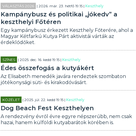
VÁLASZTÁS 2026
| 2026. már. 23. hétfő 19:15 |
Keszthely
Kampánybusz és politikai „jókedv” a
keszthelyi Főtéren
Egy kampánybusz érkezett Keszthely Főterére, ahol a
Magyar Kétfarkú Kutya Párt aktivistái várták az
érdeklődőket.
SZÍNES
| 2025. dec. 16. kedd 19:15 |
Keszthely
Édes összefogás a kutyákért
Az Elisabeth menedék javára rendeztek szombaton
jótékonysági süti- és kirakodóvásárt.
KÖZÉLET
| 2025. júl. 22. kedd 19:15 |
Keszthely
Dog Beach Fest Keszthelyen
A rendezvény évről évre egyre népszerűbb, nem csak
hazai, hanem külföldi kutyabarátok körében is.